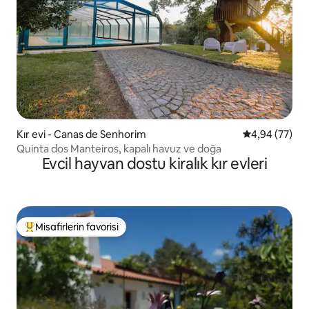
Kır evi - Canas de Senhorim
5 üzerinden o
4,94 (77)
Quinta dos Manteiros, kapalı havuz ve doğa
Evcil hayvan dostu kiralık kır evleri
Misafirlerin favorisi
Misafirlerin favorilerinden en beğenilenler arasında