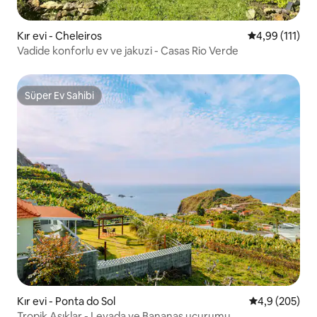
Kır evi - Cheleiros
5 üzerinden o
4,99 (111)
Vadide konforlu ev ve jakuzi - Casas Rio Verde
Süper Ev Sahibi
Süper Ev Sahibi
Kır evi - Ponta do Sol
5 üzerinden o
4,9 (205)
Tropik Aşıklar - Levada ve Bananas uçurumu