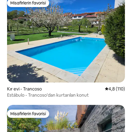
Misafirlerin favorisi
Misafirlerin favorisi
Kır evi - Trancoso
5 üzerinden 
4,8 (110)
Estábulo - Trancoso'dan kurtarılan konut
Misafirlerin favorisi
Misafirlerin favorisi