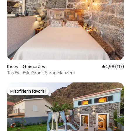
Kır evi - Guimarães
5 üzerinden o
4,98 (117)
Taş Ev - Eski Granit Şarap Mahzeni
Misafirlerin favorisi
Misafirlerin favorisi