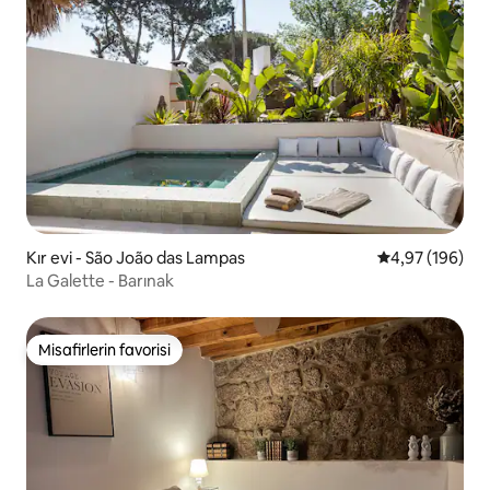
Kır evi - São João das Lampas
5 üzerinden or
4,97 (196)
La Galette - Barınak
Misafirlerin favorisi
Misafirlerin favorisi