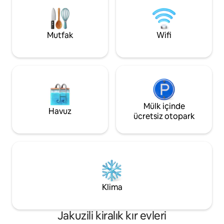
ortamı tamamlar. Elinizde ve ayaklarda
soğuk su lavabosunda bir kitapla sıcak
yaz günlerinde rahatlayabilir ve pillerinizi
şarj edebilirsiniz. Çift duşlu ve duşlu
Mutfak
Wifi
tuvaletli banyo, evin zemin katında
bulunmaktadır. Üst kattaki iki açık yatak
odasının her birinde rahat eğimli tavanın
altında çift kişilik bir yatak bulunmaktadır.
Her yatak odasının şezlong mobilyalı
terasa doğrudan erişimi vardır. Harika bir
gece uykusu. Palmiye ağaçlarındaki
rüzgarı ve uzaktaki sörfü duyabilirsiniz.
Mülk içinde
Havuz
Misafirler tüm evi kiraladıkları için tüm
ücretsiz otopark
alanlara erişebilir. Tüm sorular için, bize
ulaşabilirsiniz (posta ve telefon) ve
tesiste eve göz kulak olabilecek ve
yardımcı olabilecek kişilerimiz vardır. 100
metre içinde restoranlar, barlar,
mağazalar, kanolar ve ayakta kürek
kiralama ve doğrudan Fang'a balık satışı
Klima
vardır. Salema büyüleyici bir balıkçı
köyüdür. Plajdan tekneyle geziler
sunulmaktadır. Hinterlandda, Monchique
Jakuzili kiralık kır evleri
sıradağları şifalı kaynaklarla çağırıyor.