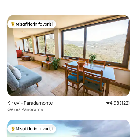
Misafirlerin favorisi
Misafirlerin favorilerinden en beğenilenler arasında
Kır evi - Paradamonte
5 üzerinden o
4,93 (122)
Gerês Panorama
Misafirlerin favorisi
Misafirlerin favorilerinden en beğenilenler arasında