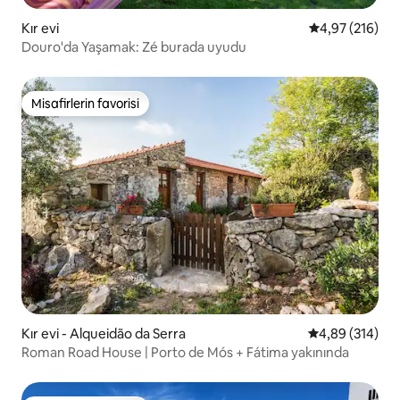
Kır evi
5 üzerinden or
4,97 (216)
Douro'da Yaşamak: Zé burada uyudu
Misafirlerin favorisi
Misafirlerin favorisi
Kır evi - Alqueidão da Serra
5 üzerinden or
4,89 (314)
Roman Road House | Porto de Mós + Fátima yakınında