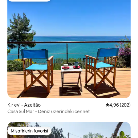
Kır evi - Azeitão
5 üzerinden or
4,96 (202)
Casa Sul Mar - Deniz üzerindeki cennet
Misafirlerin favorisi
Misafirlerin favorisi