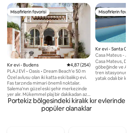
Misafirlerin favorisi
Misafirlerin favoris
Misafirlerin favorisi
Misafirlerin favoris
Kır evi - Santa Cr
Casa Mateus - Are
Casa Mateus, Dour
Kır evi - Budens
5 üzerinden ortalama 4,87 puan
4,87 (254)
göbeğinde ve Areg
PLAJ EVİ • Oasis • Dream Beach'e 50 m
tren istasyonunun
Özel avlusu olan iki katta eski balıkçı evi.
yatak odalı bir kır
Fas tarzında mimari önemli noktalar.
nedeniyle, Douro n
Salema'nın güzel eski şehir merkezinde
manzarasına sahi
yer alır. Mükemmel plaj bir dakikadan az
Douro Vadisi ziyar
Portekiz bölgesindeki kiralık kır evlerinde
yürüme mesafesindedir. Girişten,
Oporto şehrini ziy
yüksek kaliteli taş işleriyle çekici bir
(trenle 1 saat 40 d
popüler olanaklar
şekilde dekore edilmiş vaha benzeri
doğru yer burasıdı
avluya bakan açık mutfak, yaşam ve
harika manzaralar, 
yemek alanına erişebilirsiniz. Küçük bir
harika gastronomi v
dekoratif havuz (yüzmek için değil) rahat
yer arayanlar için b