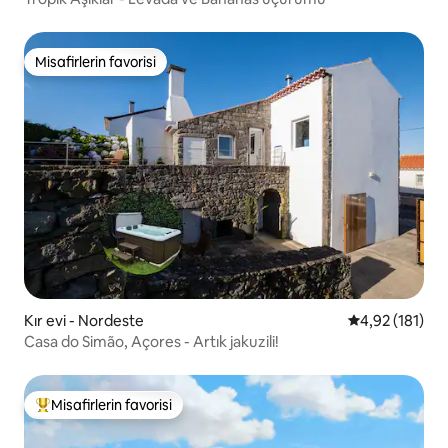
Misafirlerin favorisi
Misafirlerin favorisi
Kır evi - Nordeste
5 üzerinden o
4,92 (181)
Casa do Simão, Açores - Artık jakuzili!
Misafirlerin favorisi
Misafirlerin favorilerinden en beğenilenler arasında