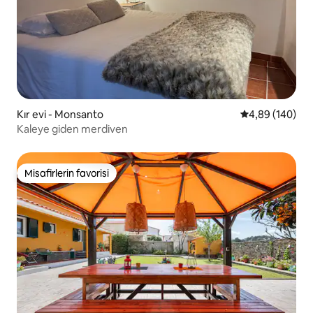
Kır evi - Monsanto
5 üzerinden or
4,89 (140)
Kaleye giden merdiven
Misafirlerin favorisi
Misafirlerin favorisi