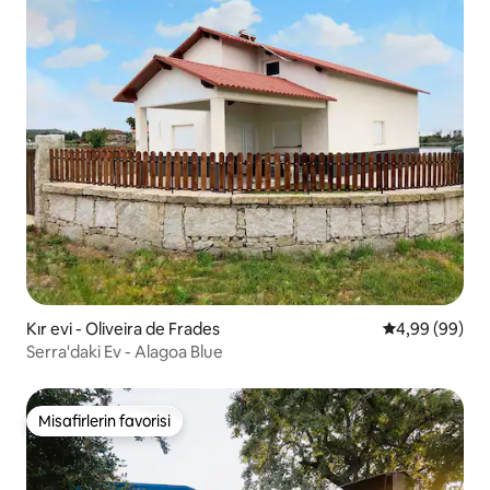
Kır evi - Oliveira de Frades
5 üzerinden o
4,99 (99)
Serra'daki Ev - Alagoa Blue
Misafirlerin favorisi
Misafirlerin favorisi