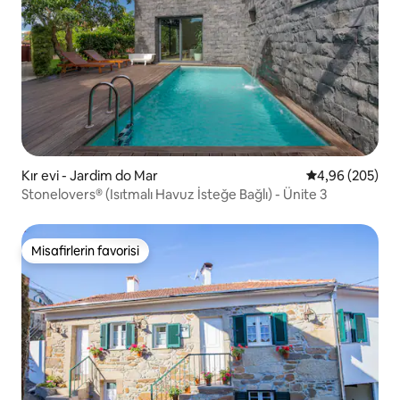
Kır evi - Jardim do Mar
5 üzerinden or
4,96 (205)
Stonelovers® (Isıtmalı Havuz İsteğe Bağlı) - Ünite 3
Misafirlerin favorisi
Misafirlerin favorisi