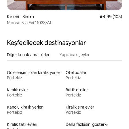
Kır evi - Sintra
5 üzerinden or
4,99 (105)
Monservia Evi 11033/AL
Keşfedilecek destinasyonlar
Diğer konaklama türleri
Yapılacak şeyler
Göle erişimi olan kiralık yerler
Otel odaları
Portekiz
Portekiz
Kiralık evler
Butik oteller
Portekiz
Portekiz
Kanolu kiralık yerler
Kiralık sıra evler
Portekiz
Portekiz
Kiralık tatil evleri
Daha fazlasını göster