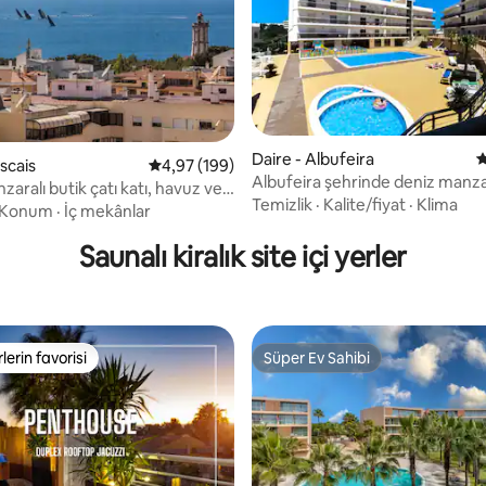
Daire - Albufeira
5
scais
5 üzerinden ortalama 4,97 puan, 199 değerl
4,97 (199)
Albufeira şehrinde deniz manzar
4,93 puan, 42 değerlendirme
aralı butik çatı katı, havuz ve
Temizlik
·
Kalite/fiyat
·
Klima
Konum
·
İç mekânlar
Saunalı kiralık site içi yerler
lerin favorisi
Süper Ev Sahibi
rin favorilerinden en beğenilenler arasında
Süper Ev Sahibi