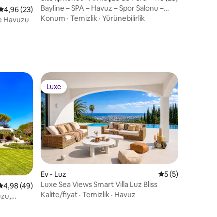
Bayline – SPA – Havuz – Spor Salonu –
5 üzerinden ortalama 4,96 puan, 23 değerlendirme
4,96 (23)
Denize sıfır yaşam
Konum
·
Temizlik
·
Yürünebilirlik
me Havuzu
Luxe
eğenilenler arasında
Luxe
Ev - Luz
5 üzerinden orta
5 (5)
Luxe Sea Views Smart Villa Luz Bliss
5 üzerinden ortalama 4,98 puan, 49 değerlendirme
4,98 (49)
Kalite/fiyat
·
Temizlik
·
Havuz
uzu,