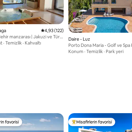
raga
5 üzerinden ortalama 4,93 puan, 122 değerl
4,93 (122)
Nehir manzarası | Jakuzi ve Türk
Daire - Luz
at
·
Temizlik
·
Kahvaltı
Porto Dona Maria - Golf ve Spa
Konum
·
Temizlik
·
Park yeri
4,97 puan, 35 değerlendirme
rin favorisi
Misafirlerin favorisi
rin favorisi
Misafirlerin favorilerinden en b