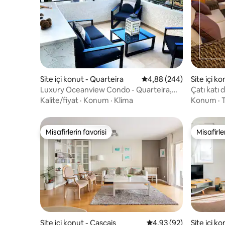
Site içi konut - Quarteira
5 üzerinden ortalama 4
4,88 (244)
Site içi k
Luxury Oceanview Condo - Quarteira,
Çatı katı 
Vilamoura
8 kişi
Kalite/fiyat
·
Konum
·
Klima
Konum
·
T
Misafirlerin favorisi
Misafirle
Misafirlerin favorisi
Misafirle
Site içi konut - Cascais
5 üzerinden ortalama 
4,93 (92)
Site içi k