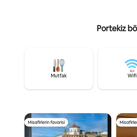
dış yaşam a
bulunduğu küçük bir aile tatil köyünün
balayı çif
parçasıdır. Oturma odasında iç mekana
çalışanla
doğayı ve manzarayı açan cam sürgülü
kapı vardır. Neyi bekliyorsunuz?
Portekiz bö
Mutfak
Wifi
Misafirlerin favorisi
Misafirle
Misafirlerin favorisi
Misafirle