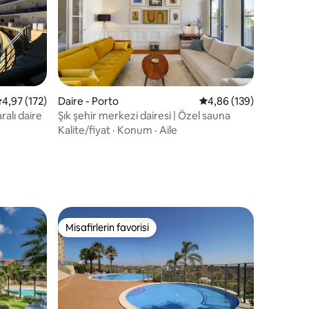
 üzerinden ortalama 4,97 puan, 172 değerlendirme
4,97 (172)
Daire - Porto
5 üzerinden ortalama 
4,86 (139)
endirme
alı daire
Şık şehir merkezi dairesi | Özel sauna
Kalite/fiyat
·
Konum
·
Aile
Misafirlerin favorisi
Misafirlerin favorisi