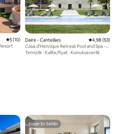
endirme
5 üzerinden ortalama 5 puan, 10 değerlendirme
5 (10)
Daire - Cantelães
5 üzerinden ortalama
4,98 (53)
 Resort
Casa d'Henrique Retreat Pool and Spa -
Daire
Temizlik
·
Kalite/fiyat
·
Konukseverlik
Süper Ev Sahibi
eğenilenler arasında
Süper Ev Sahibi