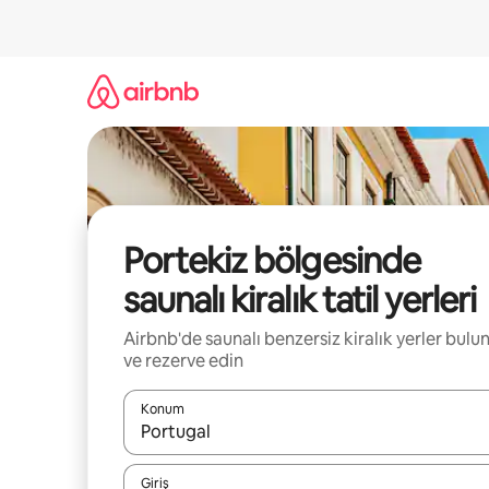
İçeriğe
atla
Portekiz bölgesinde
saunalı kiralık tatil yerleri
Airbnb'de saunalı benzersiz kiralık yerler bulu
ve rezerve edin
Konum
Sonuçlar kullanılabilir olduğunda yukarı ve aşağı 
Giriş