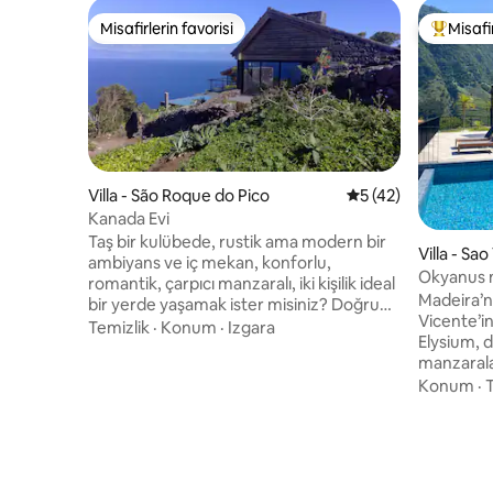
Misafirlerin favorisi
Misafir
Misafirlerin favorisi
Misafirle
Villa - São Roque do Pico
5 üzerinden ortala
5 (42)
Kanada Evi
Taş bir kulübede, rustik ama modern bir
Villa - Sa
ambiyans ve iç mekan, konforlu,
Okyanus m
romantik, çarpıcı manzaralı, iki kişilik ideal
havuzu, j
Madeira’n
bir yerde yaşamak ister misiniz? Doğru
Vicente’i
yerdesiniz, işte burada. Şezlonglu bir
Temizlik
·
Konum
·
Izgara
Elysium, 
teras, taş barbekü, São Jorge Adası'nın
manzaralar
ve kanalın tam manzarası var. Sol
lüks tatil yeridir. O
Konum
·
T
tarafından, São Roque, Praínha ve Santo
manzarasıy
Amaro do Pico bölgelerinin kayalıkları,
havuzunda
çarpan dalgalar ve çırpınan kuşlar; aşık
adayı keşf
olunacak bir gün batımı… Bu ev, Magma
saunanın k
adlı bir restoran, bir bakkal, bir yoga odası
odaları, sp
ve ısıtmalı bir yüzme havuzunun