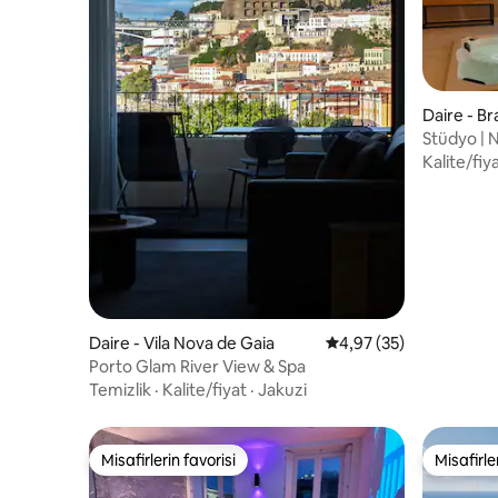
Daire - B
Stüdyo | 
Hamamı
Kalite/fiy
Daire - Vila Nova de Gaia
5 üzerinden ortalama 
4,97 (35)
Porto Glam River View & Spa
Temizlik
·
Kalite/fiyat
·
Jakuzi
Misafirlerin favorisi
Misafirle
Misafirlerin favorisi
Misafirle