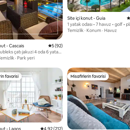
Site içi konut - Guia
5
1 yatak odası • 7 havuz • golf • pla
65 inç TV
Temizlik
·
Konum
·
Havuz
,88 puan, 244 değerlendirme
onut - Cascais
5 üzerinden ortalama 5 puan, 92 değerl
5 (92)
dubleks çatı jakuzi 4 oda 6 yatak
emizlik
·
Park yeri
rin favorisi
Misafirlerin favorisi
rin favorisi
Misafirlerin favorisi
4,93 puan, 92 değerlendirme
onut - Lagos
5 üzerinden ortalama 4,92 puan, 212 değerl
4,92 (212)