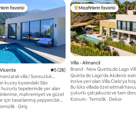
lerin favorisi
Misafirlerin favorisi
rin favorilerinden en beğenilenler arasında
Misafirlerin favorilerinden en b
ma 5 puan, 42 değerlendirme
Villa - Almancil
Brand - New Quinta do Lago Villa
o Vicente
5 üzerinden ortalama 5 puan, 28 değerl
5 (28)
Havuz ve Jakuzi
Quinta do Lago'da Akdeniz esinti
anzaralı villa | Sonsuzluk
inziva yeri olan Villa Cielo'ya hoş
akuzi, sauna
ın kuzey kıyısındaki São
Bu lüks villada özel ısıtmalı havu
n huzurlu tepelerinde yer alan
çukurlu çatı jakuzisi ve tam don
dinlenme, mahremiyet ve güzel
hava mutfağı bulunmaktadır. D
Konum
·
Temizlik
·
Dekor
 için tasarlanmış yepyeni bir
ebeveyn banyolu yatak odası, 
kyanus ve dağ
emizlik
·
Giriş
odası, asansör ve masa tenisi, bi
la uyanın, ısıtmalı* sonsuzluk
büyük ekran TV bulunan oyun od
 yüzün, jakuzide dinlenin veya
aileler veya gruplar için mükem
ettiğiniz bir günün ardından
Kampüs spor kompleksi, ödüllü 
eyfini çıkarın. Zarif yatak
sahaları, kaliteli yemeklerin yak
a tarzı olanakları ve aydınlık iç-