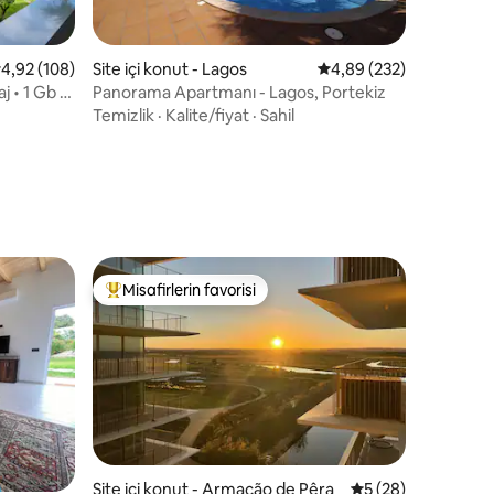
 üzerinden ortalama 4,92 puan, 108 değerlendirme
4,92 (108)
Site içi konut - Lagos
5 üzerinden ortalama 
4,89 (232)
j • 1 Gb •
Panorama Apartmanı - Lagos, Portekiz
Temizlik
·
Kalite/fiyat
·
Sahil
endirme
Misafirlerin favorisi
Misafirlerin favorilerinden en beğenilenler arasında
endirme
Site içi konut - Armação de Pêra
5 üzerinden ortal
5 (28)