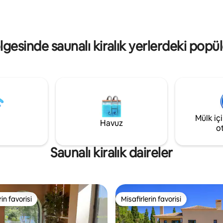
alan Villa Cielo, lüks, konfor ve r
lanlarıyla bu villa çiftler, aileler,
nihai karışımını sunar.
tleri ve huzur arayan uzaktan
r için mükemmeldir.
lgesinde saunalı kiralık yerlerdeki popül
Mülk iç
Havuz
o
Saunalı kiralık daireler
rin favorisi
Misafirlerin favorisi
rin favorisi
Misafirlerin favorisi