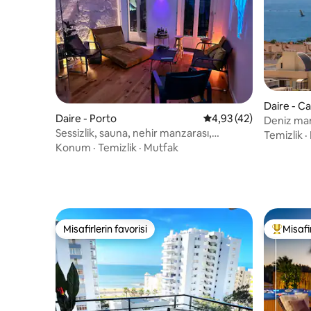
Daire - Ca
Daire - Porto
5 üzerinden ortalama 
4,93 (42)
Deniz manz
Sessizlik, sauna, nehir manzarası,
otopark
Temizlik
·
benzersiz
Konum
·
Temizlik
·
Mutfak
Misafirlerin favorisi
Misafir
Misafirlerin favorisi
Misafirle