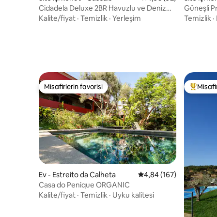
Cidadela Deluxe 2BR Havuzlu ve Deniz
Güneşli Pr
Manzaralı
Manzaras
Kalite/fiyat
·
Temizlik
·
Yerleşim
Temizlik
·
Misafirlerin favorisi
Misafir
Misafirlerin favorisi
Misafirle
Ev - Estreito da Calheta
5 üzerinden ortalama 4
4,84 (167)
Casa do Penique ORGANIC
Kalite/fiyat
·
Temizlik
·
Uyku kalitesi