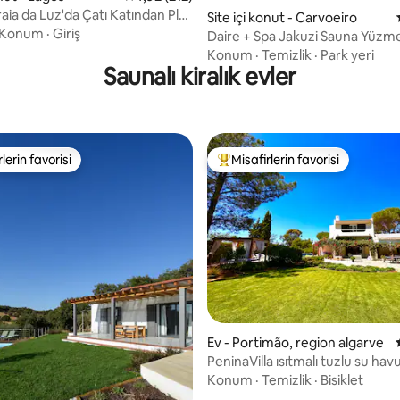
aia da Luz'da Çatı Katından Plaj
Site içi konut - Carvoeiro
ına Uyanın
Konum
·
Giriş
Daire + Spa Jakuzi Sauna Yüz
Konum
·
Temizlik
·
Park yeri
Saunalı kiralık evler
lerin favorisi
Misafirlerin favorisi
rin favorilerinden en beğenilenler arasında
Misafirlerin favorilerinden en b
,84 puan, 167 değerlendirme
Ev - Portimão, region algarve
PeninaVilla ısıtmalı tuzlu su hav
saunalar, aile, Algarve
Konum
·
Temizlik
·
Bisiklet