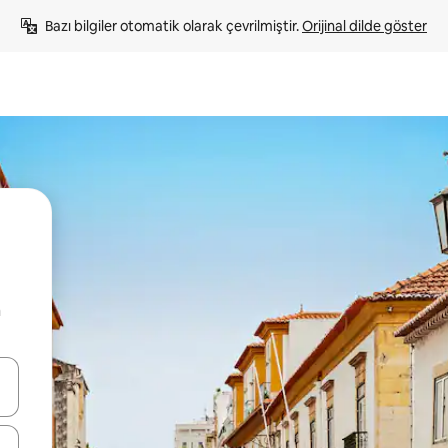
Bazı bilgiler otomatik olarak çevrilmiştir. 
Orijinal dilde göster
n
oklarıyla gezinin veya dokunarak ya da kaydırma hareketleriyle keşfedin