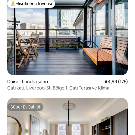
Misafirlerin favorisi
Misafirlerin favorilerinden en beğenilenler arasında
Daire - Londra şehri
5 üzerinden or
4,99 (175)
Çatı katı. Liverpool St. Bölge 1. Çatı Terası ve Klima
Süper Ev Sahibi
Süper Ev Sahibi