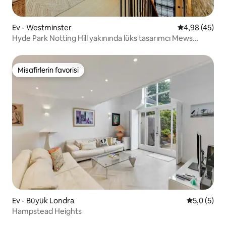
Ev - Westminster
5 üzerinden o
4,98 (45)
Hyde Park Notting Hill yakınında lüks tasarımcı Mews
dairesi
Misafirlerin favorisi
Misafirlerin favorisi
Ev - Büyük Londra
5 üzerinde
5,0 (5)
Hampstead Heights