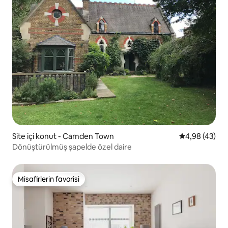
Site içi konut - Camden Town
5 üzerinden o
4,98 (43)
Dönüştürülmüş şapelde özel daire
Misafirlerin favorisi
Misafirlerin favorisi