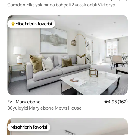
Camden Mkt yakınında bahçeli 2 yatak odalı Viktorya
dönemi kulübesi
Misafirlerin favorisi
Misafirlerin favorilerinden en beğenilenler arasında
Ev - Marylebone
5 üzerinden or
4,95 (162)
Büyüleyici Marylebone Mews House
Misafirlerin favorisi
Misafirlerin favorisi