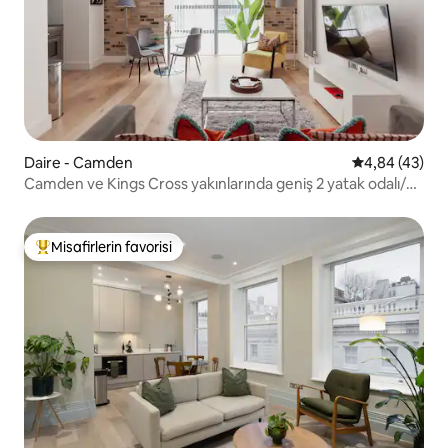
Daire - Camden
5 üzerinden o
4,84 (43)
Camden ve Kings Cross yakınlarında geniş 2 yatak odalı/2
banyolu daire
Misafirlerin favorisi
Misafirlerin favorilerinden en beğenilenler arasında