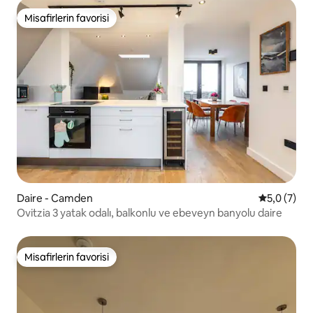
Misafirlerin favorisi
Misafirlerin favorisi
Daire - Camden
5 üzerinde
5,0 (7)
Ovitzia 3 yatak odalı, balkonlu ve ebeveyn banyolu daire
Misafirlerin favorisi
Misafirlerin favorisi