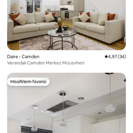
Daire - Camden
5 üzerinden o
4,97 (34)
Verandalı Camden Merkez Mücevheri
Misafirlerin favorisi
Misafirlerin favorisi