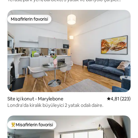
dubleks
Misafirlerin favorisi
Misafirlerin favorisi
Site içi konut - Marylebone
5 üzerinden o
4,81 (223)
Londra'da kiralık büyüleyici 2 yatak odalı daire.
Misafirlerin favorisi
Misafirlerin favorilerinden en beğenilenler arasında