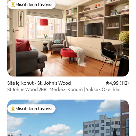
Misafirlerin favorisi
Misafirlerin favorilerinden en beğenilenler arasında
Site içi konut - St. John's Wood
5 üzerinden o
4,99 (112)
StJohns Wood 2BR | Merkezi Konum | Yüksek Özellikler
Misafirlerin favorisi
Misafirlerin favorilerinden en beğenilenler arasında