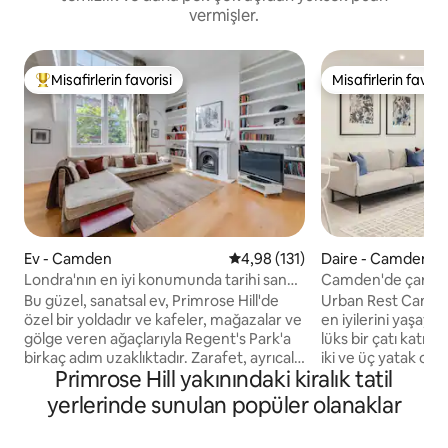
vermişler.
Misafirlerin favorisi
Misafirlerin favoris
Misafirlerin favorilerinden en beğenilenler arasında
Misafirlerin favoris
Ev - Camden
5 üzerinden ortalama 4,98 puan
4,98 (131)
Daire - Camden
Londra'nın en iyi konumunda tarihi sanat
Camden'de çarpıcı 
evi!
Modern yaşam
Bu güzel, sanatsal ev, Primrose Hill'de
Urban Rest Camde
özel bir yoldadır ve kafeler, mağazalar ve
en iyilerini yaşayı
gölge veren ağaçlarıyla Regent's Park'a
lüks bir çatı katı d
birkaç adım uzaklıktadır. Zarafet, ayrıcalık
iki ve üç yatak oda
Primrose Hill yakınındaki kiralık tatil
ve rahat bir ortamı, tarihî bir mülkün
butik bir koleksiyon
ilginç cazibesiyle birleştirir. Roundhouse,
mekân modern iç 
yerlerinde sunulan popüler olanaklar
Camden Market ve Londra Hayvanat
donanımlı mutfakla
Bahçesi'ne kısa bir yürüyüş mesafesinde,
giriş kaydına sahipt