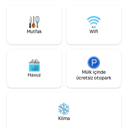
sanat ve kültür severler için mükemmel
rahatlatıcı bir küv
bir yerdir. Yatak odası, banyo, mutfak,
çalışma alanına iht
çalışma odası/yatak odası ve iki
dairelerimiz her yo
vantilatörü olan, çiçeklerle dolu serin bir
karşılar. Camden P
avlusu olan çift katlı büyük bir oturma
ve Chalk Farm İst
alanı. Toplu taşıma bağlantıları çok iyi.
uzaklıkta mükemme
Mutfak
Wifi
bekliyor.
Mülk içinde
Havuz
ücretsiz otopark
Klima