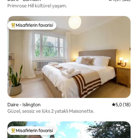
Primrose Hill kültürel yaşam.
Misafirlerin favorisi
Misafirlerin favorilerinden en beğenilenler arasında
Daire - Islington
5 üzerinden
5,0 (18)
Güzel, sessiz ve lüks 2 yataklı Maisonette.
Misafirlerin favorisi
Misafirlerin favorilerinden en beğenilenler arasında