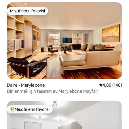
Misafirlerin favorisi
Misafirlerin favorisi
Daire - Marylebone
5 üzerinden or
4,89 (148)
Dinlenmek için tasarım ev Marylebone Mayfair
Misafirlerin favorisi
Misafirlerin favorilerinden en beğenilenler arasında