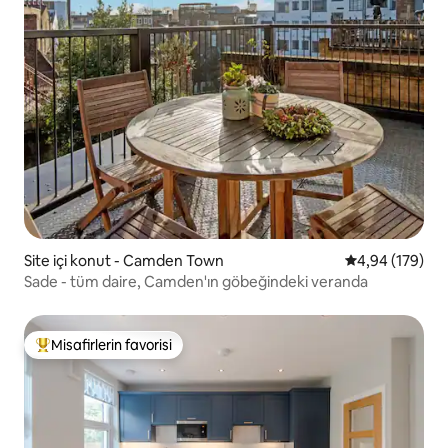
Site içi konut - Camden Town
5 üzerinden or
4,94 (179)
Sade - tüm daire, Camden'ın göbeğindeki veranda
Misafirlerin favorisi
Misafirlerin favorilerinden en beğenilenler arasında