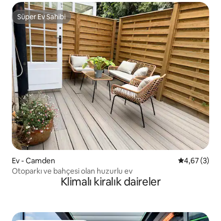
Süper Ev Sahibi
Süper Ev Sahibi
Ev - Camden
5 üzerinden 
4,67 (3)
Otoparkı ve bahçesi olan huzurlu ev
Klimalı kiralık daireler