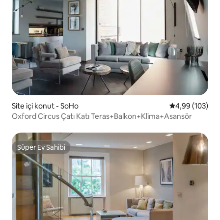
Site içi konut - SoHo
5 üzerinden or
4,99 (103)
Oxford Circus Çatı Katı Teras+Balkon+Klima+Asansör
Süper Ev Sahibi
Süper Ev Sahibi