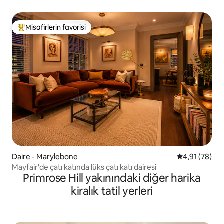
Wood
Misafirlerin favorisi
Misafirlerin favorilerinden en beğenilenler arasında
Daire - Marylebone
5 üzerinden o
4,91 (78)
Mayfair'de çatı katında lüks çatı katı dairesi
Primrose Hill yakınındaki diğer harika
kiralık tatil yerleri