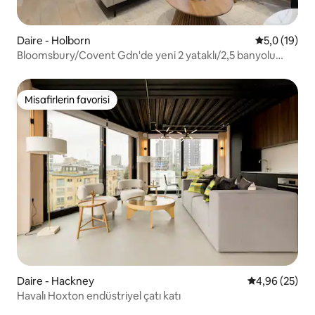
Daire - Holborn
5 üzerinden
5,0 (19)
Bloomsbury/Covent Gdn'de yeni 2 yataklı/2,5 banyolu
daire
Misafirlerin favorisi
Misafirlerin favorisi
Daire - Hackney
5 üzerinden o
4,96 (25)
Havalı Hoxton endüstriyel çatı katı