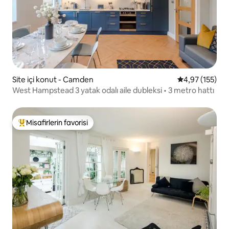
Site içi konut - Camden
5 üzerinden o
4,97 (155)
West Hampstead 3 yatak odalı aile dubleksi • 3 metro hattı
Misafirlerin favorisi
Misafirlerin favorilerinden en beğenilenler arasında