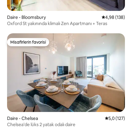
Daire - Bloomsbury
5 üzerinden or
4,98 (138)
Oxford St yakınında klimalı Zen Apartmanı + Teras
Misafirlerin favorisi
Misafirlerin favorisi
Daire - Chelsea
5 üzerinden 
5,0 (127)
Chelsea'de lüks 2 yatak odalı daire