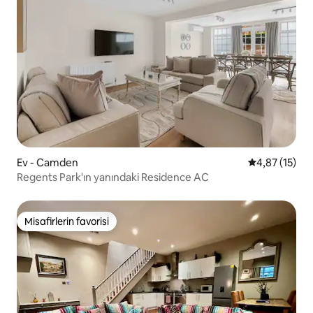
Ev - Camden
5 üzerinden 
4,87 (15)
Regents Park'ın yanındaki Residence AC
Misafirlerin favorisi
Misafirlerin favorisi