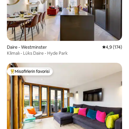
Daire - Westminster
5 üzerinden 
4,9 (174)
Klimalı - Lüks Daire - Hyde Park
Misafirlerin favorisi
Misafirlerin favorilerinden en beğenilenler arasında