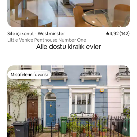
Site içi konut - Westminster
5 üzerinden or
4,92 (142)
Little Venice Penthouse Number One
Aile dostu kiralık evler
Misafirlerin favorisi
Misafirlerin favorisi