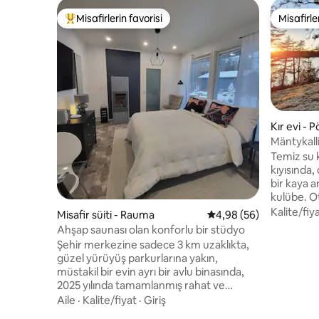
Misafirlerin favorisi
Misafirle
Misafirlerin favorilerinden en beğenilenler arasında
Misafirle
Kır evi - 
Mäntykalli
Temiz su k
kıyısında
bir kaya a
kulübe. O
pencerel
Kalite/fiy
Misafir süiti - Rauma
5 üzerinden ortalama 
4,98 (56)
gün batıml
Ahşap saunası olan konforlu bir stüdyo
manzarası
Şehir merkezine sadece 3 km uzaklıkta,
olanaklar
güzel yürüyüş parkurlarına yakın,
klima, mo
müstakil bir evin ayrı bir avlu binasında,
ahşap sau
2025 yılında tamamlanmış rahat ve
ve özel bir kayık. Elijärv
modern bir stüdyo daire. Evcil hayvan
Aile
·
Kalite/fiyat
·
Giriş
tüm temel
kabul edilir. Dairede küçük donduruculu
ahşap kul