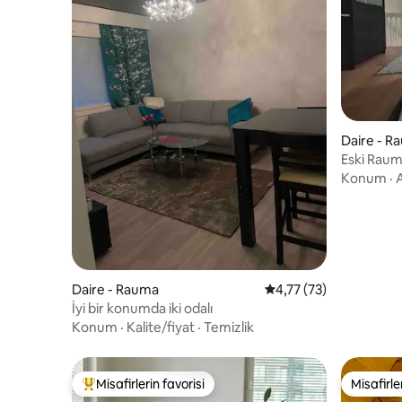
Daire - R
Eski Rauma
dairesi!
Konum
·
A
Daire - Rauma
5 üzerinden ortalama 
4,77 (73)
İyi bir konumda iki odalı
Konum
·
Kalite/fiyat
·
Temizlik
Misafirlerin favorisi
Misafirle
Misafirlerin favorilerinden en beğenilenler arasında
Misafirle