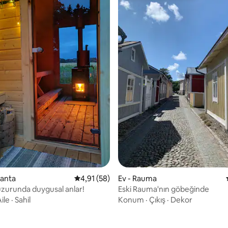
 5,0 puan, 48 değerlendirme
ranta
5 üzerinden ortalama 4,91 puan, 58 değerl
4,91 (58)
Ev - Rauma
huzurunda duygusal anlar!
Eski Rauma'nın göbeğinde
ile
·
Sahil
Konum
·
Çıkış
·
Dekor