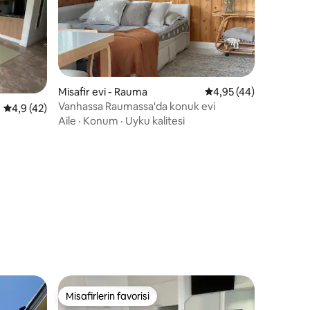
Misafir evi - Rauma
5 üzerinden ortalama
4,95 (44)
Vanhassa Raumassa'da konuk evi
endirme
5 üzerinden ortalama 4,9 puan, 42 değerlendirme
4,9 (42)
Aile
·
Konum
·
Uyku kalitesi
Misafirlerin favorisi
eğenilenler arasında
Misafirlerin favorisi