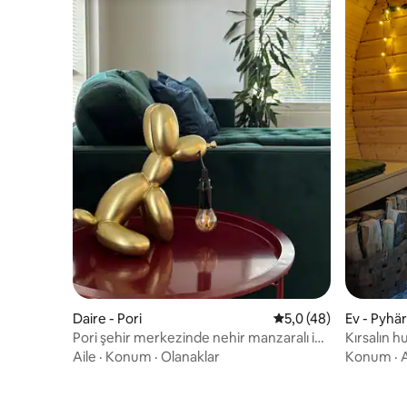
Daire - Pori
5 üzerinden ortalama
5,0 (48)
Ev - Pyhä
Pori şehir merkezinde nehir manzaralı iki
Kırsalın 
odalı daire
Aile
·
Konum
·
Olanaklar
Konum
·
A