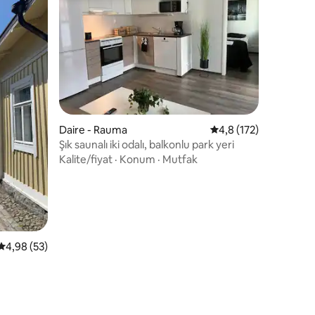
Daire - Rauma
5 üzerinden ortalama
4,8 (172)
Şık saunalı iki odalı, balkonlu park yeri
Kalite/fiyat
·
Konum
·
Mutfak
endirme
5 üzerinden ortalama 4,98 puan, 53 değerlendirme
4,98 (53)