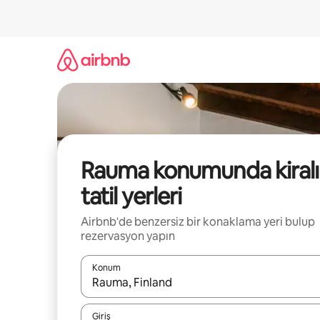
İçeriğe
atla
Rauma konumunda kiralı
tatil yerleri
Airbnb'de benzersiz bir konaklama yeri bulup
rezervasyon yapın
Konum
Sonuçlar kullanılabilir olduğunda yukarı ve aşağı 
Giriş