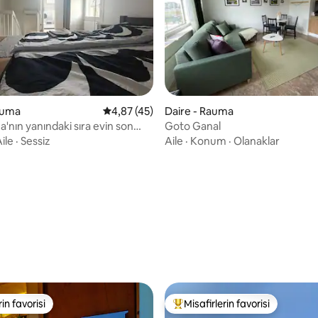
auma
5 üzerinden ortalama 4,87 puan, 45 değerl
4,87 (45)
Daire - Rauma
'nın yanındaki sıra evin son
Goto Ganal
ile
·
Sessiz
Aile
·
Konum
·
Olanaklar
4,77 puan, 73 değerlendirme
rin favorisi
Misafirlerin favorisi
rin favorisi
Misafirlerin favorilerinden en b