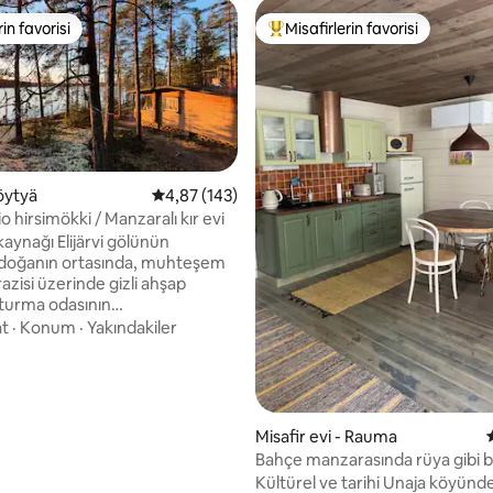
rin favorisi
Misafirlerin favorisi
rin favorisi
Misafirlerin favorilerinden en b
Pöytyä
5 üzerinden ortalama 4,87 puan, 143 değerl
4,87 (143)
o hirsimökki / Manzaralı kır evi
aynağı Elijärvi gölünün
, doğanın ortasında, muhteşem
razisi üzerinde gizli ahşap
turma odasının
erinden ve terastan, muhteşem
at
·
Konum
·
Yakındakiler
4,98 puan, 56 değerlendirme
arıyla taçlandırılan göl
 açılıyor. Kulübede tüm temel
 mevcut; elektrik, şebeke suyu,
dern mutfak, duş, tuvalet,
na, gazlı barbekü, geniş teras
Misafir evi - Rauma
i gölünün yanında,
Bahçe manzarasında rüya gibi bi
 konfora sahip geleneksel
kulübesi
Kültürel ve tarihi Unaja köyünd
übe. Oturma odasından ve