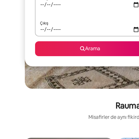
Çıkış
Arama
Rauma 
Misafirler de aynı fik