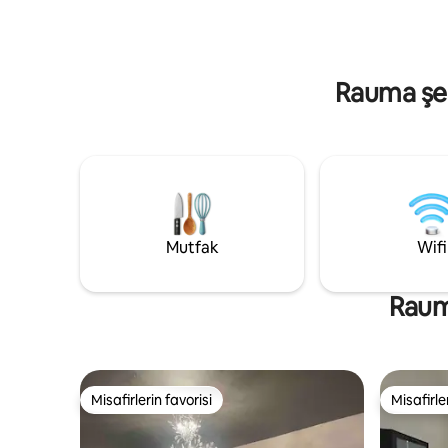
bir buzdolabı, fırın, ocak, mikrodalga fırın,
terastan b
elektrikli su ısıtıcısı, ekmek kızartma
göl manza
makinesi, kapsüllü kahve makinesi ve
soğutma ünitesi bulunmaktadır. Ahşap
Rauma şehr
sauna ve şömine istendiğinde ısınır.
Elektrikli araç şarj imkanı (tip 2). Yükleme
başına 8 € ayrı indirme ücreti. Giriş saat
14.00'den itibaren, çıkış saat 11.00'de.
Mutfak
Wifi
Rauma
Misafirlerin favorisi
Misafirle
Misafirlerin favorisi
Misafirle