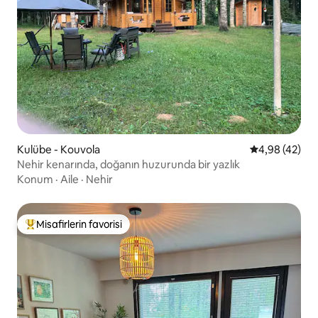
Kulübe - Kouvola
5 üzerinden o
4,98 (42)
Nehir kenarında, doğanın huzurunda bir yazlık
Konum
·
Aile
·
Nehir
Misafirlerin favorisi
Misafirlerin favorilerinden en beğenilenler arasında