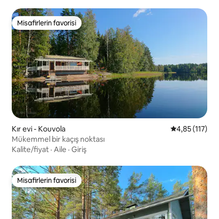
Misafirlerin favorisi
Misafirlerin favorisi
Kır evi - Kouvola
5 üzerinden o
4,85 (117)
Mükemmel bir kaçış noktası
Kalite/fiyat
·
Aile
·
Giriş
Misafirlerin favorisi
Misafirlerin favorisi