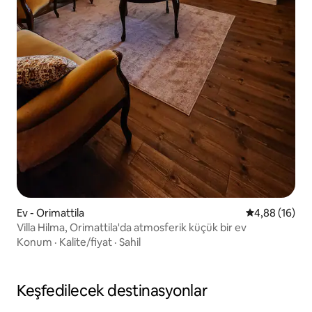
Ev - Orimattila
5 üzerinden o
4,88 (16)
Villa Hilma, Orimattila'da atmosferik küçük bir ev
Konum
·
Kalite/fiyat
·
Sahil
Keşfedilecek destinasyonlar