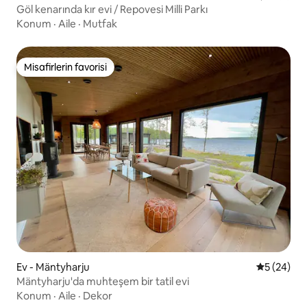
Göl kenarında kır evi / Repovesi Milli Parkı
Konum
·
Aile
·
Mutfak
Misafirlerin favorisi
Misafirlerin favorisi
Ev - Mäntyharju
5 üzerinde
5 (24)
Mäntyharju'da muhteşem bir tatil evi
Konum
·
Aile
·
Dekor