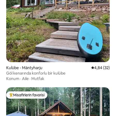
Kulübe - Mäntyharju
5 üzerinden o
4,84 (32)
Göl kenarında konforlu bir kulübe
Konum
·
Aile
·
Mutfak
Misafirlerin favorisi
Misafirlerin favorilerinden en beğenilenler arasında