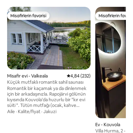
Misafirlerin favorisi
Misafirlerin favoris
Misafirlerin favorisi
Misafirlerin favoris
Misafir evi - Valkeala
5 üzerinden ortalama 4,84 puan
4,84 (232)
Küçük mutfaklı romantik sahil saunası
Romantik bir kaçamak ya da dinlenmek
için bir arkadaşınızla. Rapojärvi gölünün
kıyısında Kouvola'da huzurlu bir "kır evi
süiti ". Tütün mutfağı (ocak, kahve
makinesi, su ısıtıcısı, mikrodalga fırın), çift
Aile
·
Kalite/fiyat
·
Jakuzi
kişilik yatak, istek üzerine bebek için
seyahat beşiği, yemek masası, krom
Ev - Kouvola
döküm TV, internet, su tuvaleti, duş,
Villa Hurma, 2 - 5 + 