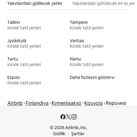
Yakınlardaki gidilecek yerler
Yakınlardaki görülecek en iyi yerl
Tallinn
Tampere
Kiralık tatil yerleri
Kiralık tatil yerleri
Jyväskylä
Vantaa
Kiralık tatil yerleri
Kiralık tatil yerleri
Tartu
Pärnu
Kiralık tatil yerleri
Kiralık tatil yerleri
Espoo
Daha fazlasını göster
Kiralık tatil yerleri
Airbnb
Finlandiya
Kymenlaakso
Kouvola
Repovesi
© 2026 Airbnb, Inc.
Gizlilik
Şartlar