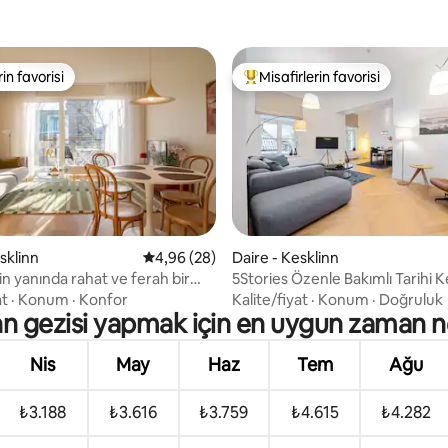
rin favorisi
Misafirlerin favorisi
rin favorisi
Misafirlerin favorilerinden en b
4,94 puan, 17 değerlendirme
sklinn
5 üzerinden ortalama 4,96 puan, 28 değerl
4,96 (28)
Daire - Kesklinn
'in yanında rahat ve ferah bir
5Stories Özenle Bakımlı Tarihi 
Lüks Mekân
at
·
Konum
·
Konfor
Kalite/fiyat
·
Konum
·
Doğruluk
inn gezisi yapmak için en uygun zaman n
Nis
May
Haz
Tem
Ağu
₺3.188
₺3.616
₺3.759
₺4.615
₺4.282