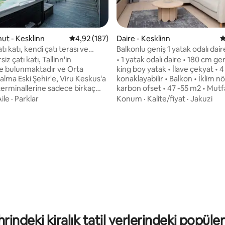
onut - Kesklinn
5 üzerinden ortalama 4,92 puan, 187 değerl
4,92 (187)
Daire - Kesklinn
5
ı katı, kendi çatı terası ve
Balkonlu geniş 1 yatak odalı dair
z çatı katı, Tallinn'in
• 1 yatak odalı daire • 180 cm ge
 bulunmaktadır ve Orta
king boy yatak • İlave çekyat • 4 
alma Eski Şehir'e, Viru Keskus'a
konaklayabilir • Balkon • İklim nö
terminallerine sadece birkaç
karbon ofset • 47 -55 m2 • Mutf
ürüme mesafesindedir. Modern
Soğutmalı havalandırma. • Orta
ile
·
Parklar
Konum
·
Kalite/fiyat
·
Jakuzi
dir, 2022 'de tamamlanmıştır ve
yıkama tesisleri • Düzenli profe
bloğunun içinde yer alır, bu da
temizlik • Yerel spor salonu erişi
lu ve sessiz bir konaklama yeri
• Yoga matları ve çevrimiçi yog
irir. Yakınlarda yemek, kültür ve
erişimi dahildir • Temassız erişi
için mükemmel olanaklar vardır.
giriş ve geç çıkış (istek üzerine) •
,85 puan, 123 değerlendirme
inin hemen yanında bir adet
kablosuz internet bağlantısı. • Ak
e özel park yeri bulunmaktadır.
Ücretsiz bagaj depolama alanı 
 internet, hem indirme hem de
karyolası mevcuttur.
ızı 200 MB/sn.
hrindeki kiralık tatil yerlerindeki popüle