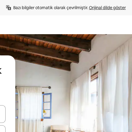
Bazı bilgiler otomatik olarak çevrilmiştir. 
Orijinal dilde göster
k
oklarıyla gezinin veya dokunarak ya da kaydırma hareketleriyle keşfedin