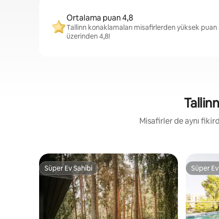
Ortalama puan 4,8
Tallinn konaklamaları misafirlerden yüksek puan 
üzerinden 4,8!
Tallin
Misafirler de aynı fik
Süper Ev Sahibi
Süper Ev
Süper Ev Sahibi
Süper Ev