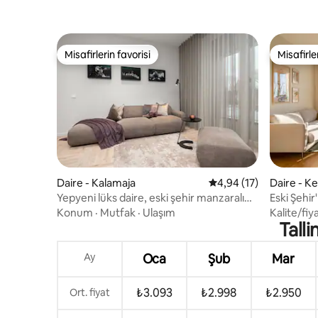
Misafirlerin favorisi
Misafirle
Misafirlerin favorisi
Misafirle
Daire - Kalamaja
5 üzerinden ortalama 
4,94 (17)
Daire - Ke
Yepyeni lüks daire, eski şehir manzaralı
Eski Şehir
balkon
daire
Konum
·
Mutfak
·
Ulaşım
Kalite/fiy
Tall
Ay
Oca
Şub
Mar
₺3.093
₺2.998
₺2.950
Ort. fiyat