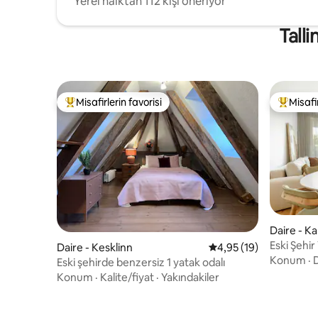
Yerel halktan 112 kişi öneriyor
Talli
Misafirlerin favorisi
Misafir
Misafirlerin favorilerinden en beğenilenler arasında
Misafirle
Daire - K
Eski Şehi
Daire - Kesklinn
5 üzerinden ortalama 
4,95 (19)
Mücevhe
Konum
·
Eski şehirde benzersiz 1 yatak odalı
Konum
·
Kalite/fiyat
·
Yakındakiler