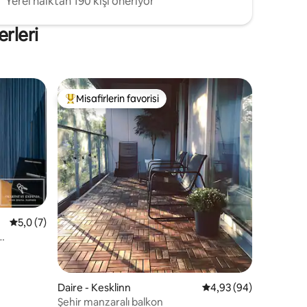
Yerel halktan 190 kişi öneriyor
erleri
Misafirlerin favorisi
Misafirlerin favorilerinden en beğenilenler arasında
endirme
5 üzerinden ortalama 5,0 puan, 7 değerlendirme
5,0 (7)
Daire - Kesklinn
5 üzerinden ortalama
4,93 (94)
Şehir manzaralı balkon