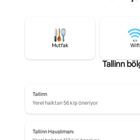
dinlerken rahatlayabileceğiniz bir jakuzi
bulunuyor. İçeride, iyi donanımlı bir
mutfak, rahat bir uyku çatı katı ve
benzersiz kubbe pencereli yemek alanı
ile modern konforun tadını çıkarın. Doğa
ve konforun bir karışımını arayan çiftler
veya yalnız maceraperestler için ideal
olan küçük evimiz, canlandırıcı bir
Mutfak
Wifi
konaklama vaat ediyor.
Tallinn bö
Tallinn
Yerel halktan 56 kişi öneriyor
Tallinn Havalimanı