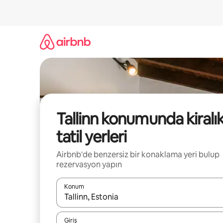
İçeriğe
atla
Tallinn konumunda kiralı
tatil yerleri
Airbnb'de benzersiz bir konaklama yeri bulup
rezervasyon yapın
Konum
Sonuçlar kullanılabilir olduğunda yukarı ve aşağı 
Giriş