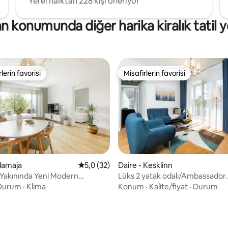
Yerel halktan 228 kişi öneriyor
nn konumunda diğer harika kiralık tatil y
lerin favorisi
Misafirlerin favorisi
rin favorilerinden en beğenilenler arasında
Misafirlerin favorisi
alamaja
5 üzerinden ortalama 5,0 puan, 32 değerl
5,0 (32)
Daire - Kesklinn
r Yakınında Yeni Modern
Lüks 2 yatak odalı/Ambassador
4,95 puan, 19 değerlendirme
r
binası/Asansör/Kent manzarası
Durum
·
Klima
Konum
·
Kalite/fiyat
·
Durum