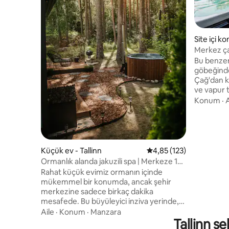
Site içi k
Merkez çat
jakuzi.
Bu benzersi
göbeğinde
Çağ'dan k
ve vapur 
dakika y
Konum
·
A
bina yeni
bir şehir 
onu huzur
haline get
alışveriş 
Küçük ev - Tallinn
5 üzerinden ortalama 4
4,85 (123)
Bina giriş
Ormanlık alanda jakuzili spa | Merkeze 10
ücretsiz v
dakika
Rahat küçük evimiz ormanın içinde
Çok hızlı
mükemmel bir konumda, ancak şehir
yükleme h
merkezine sadece birkaç dakika
mesafede. Bu büyüleyici inziva yerinde,
ağaçların oluşturduğu bir gölgelik altında,
Aile
·
Konum
·
Manzara
bölgedeki kuşların yatıştırıcı şarkılarını
Tallinn şe