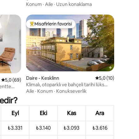
Konum
·
Aile
·
Uzun konaklama
Misafirlerin favorisi
eğenilenler arasında
Misafirlerin favorilerinden en beğenilenler arasında
Daire - Kesklinn
5 üzerinden ortalam
5,0 (10)
endirme
5 üzerinden ortalama 5,0 puan, 69 değerlendirme
5,0 (69)
Klimalı, otoparklı ve bahçeli tarihi lüks
Kentte
daire
Aile
·
Konum
·
Konukseverlik
edir?
Eyl
Eki
Kas
Ara
₺3.331
₺3.140
₺3.093
₺3.616