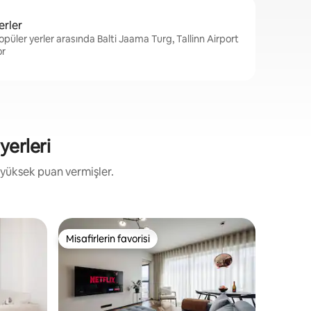
erler
opüler yerler arasında Balti Jaama Turg, Tallinn Airport
or
yerleri
 yüksek puan vermişler.
Daire - K
Misafirlerin favorisi
Süper Ev
Misafirlerin favorisi
Süper Ev
Deniz ken
Yüksek ka
ve harika
elinizin a
restoranl