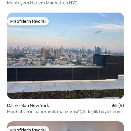
Muhteşem Harlem Manhattan NYC
Misafirlerin favorisi
Misafirlerin favorisi
Daire - Batı New York
5 üzerind
5 (9)
Manhattan'ın panoramik manzarası*Çift kişilik büyük boy
yatak*Otopark*
Misafirlerin favorisi