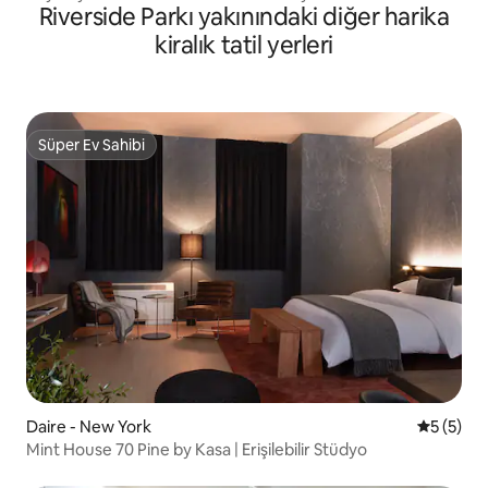
Riverside Parkı yakınındaki diğer harika
kiralık tatil yerleri
Süper Ev Sahibi
Süper Ev Sahibi
Daire - New York
5 üzerin
5 (5)
Mint House 70 Pine by Kasa | Erişilebilir Stüdyo