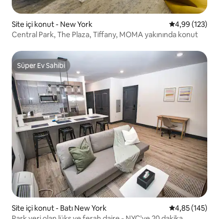
Site içi konut - New York
5 üzerinden or
4,99 (123)
Central Park, The Plaza, Tiffany, MOMA yakınında konut
Süper Ev Sahibi
Süper Ev Sahibi
Site içi konut - Batı New York
5 üzerinden or
4,85 (145)
Park yeri olan lüks ve ferah daire - NYC'ye 20 dakika