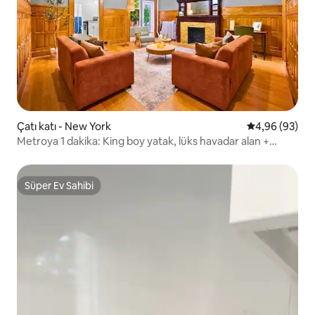
Çatı katı - New York
5 üzerinden o
4,96 (93)
Metroya 1 dakika: King boy yatak, lüks havadar alan +
veranda
Süper Ev Sahibi
Süper Ev Sahibi