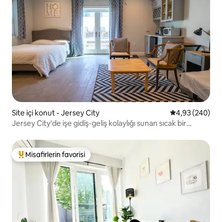
Site içi konut - Jersey City
5 üzerinden or
4,93 (240)
Jersey City'de işe gidiş-geliş kolaylığı sunan sıcak bir
stüdyo
Misafirlerin favorisi
Misafirlerin favorilerinden en beğenilenler arasında