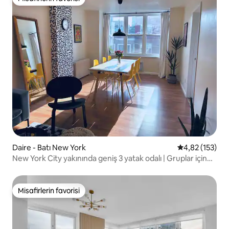
Misafirlerin favorisi
Daire - Batı New York
5 üzerinden o
4,82 (153)
New York City yakınında geniş 3 yatak odalı | Gruplar için
konforlu New York City konaklaması
Misafirlerin favorisi
Misafirlerin favorisi