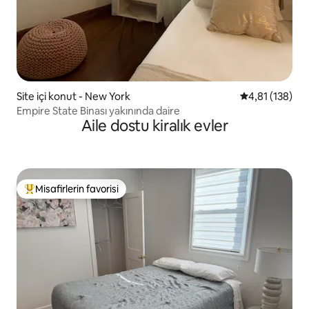
Site içi konut - New York
5 üzerinden o
4,81 (138)
Empire State Binası yakınında daire
Aile dostu kiralık evler
Misafirlerin favorisi
Misafirlerin favorilerinden en beğenilenler arasında