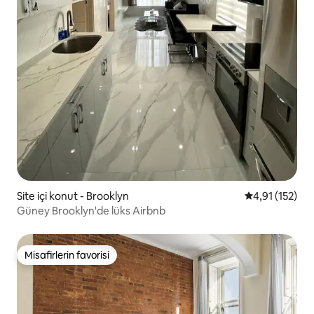
Site içi konut - Brooklyn
5 üzerinden o
4,91 (152)
Güney Brooklyn'de lüks Airbnb
Misafirlerin favorisi
Misafirlerin favorisi