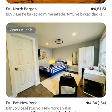
Ev - North Bergen
5 üzerinden
4,8 (15)
BLVD East’e birkaç adım mesafede, NYC’ye birkaç dakika
mesafede konforlu özel birim
Süper Ev Sahibi
Süper Ev Sahibi
Ev - Batı New York
5 üzerinden or
4,84 (154)
Banyolu özel stüdyo, New York'a yakın