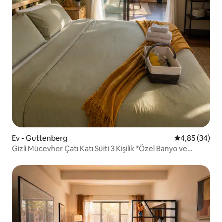
Ev - Guttenberg
5 üzerinden o
4,85 (34)
Gizli Mücevher Çatı Katı Süiti 3 Kişilik *Özel Banyo ve
Mutfak. Dünya Kupası