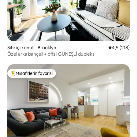
Site içi konut - Brooklyn
5 üzerinden o
4,9 (218)
Özel arka bahçeli + ofisli GÜNEŞLİ dubleks
Misafirlerin favorisi
Misafirlerin favorilerinden en beğenilenler arasında