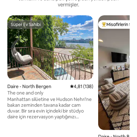
vermişler.
Süper Ev Sahibi
Misafirlerin favo
Süper Ev Sahibi
Misafirlerin favor
Daire - North Bergen
5 üzerinden ortalama 4,81 puan
4,81 (138)
The one and only
Manhattan silüetine ve Hudson Nehri'ne
bakan zeminden tavana kadar cam
duvar. Bir sıra evin içindeki bir stüdyo
daire için rezervasyon yaptığınızı
unutmayın. Giriş kapısını ve merdiveni
diğer üç birimle paylaşacaksınız. Özel
park yeri gecelik 15 $/nakit karşılığında
Daire - North Ber