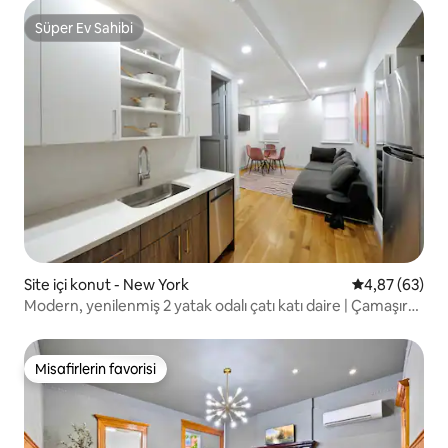
Süper Ev Sahibi
Süper Ev Sahibi
Site içi konut - New York
5 üzerinden o
4,87 (63)
Modern, yenilenmiş 2 yatak odalı çatı katı daire | Çamaşır
makinesi ve kurutma makinesi | Park
Misafirlerin favorisi
Misafirlerin favorisi