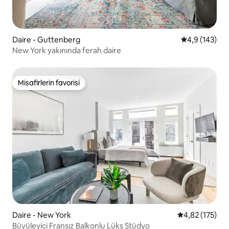
Daire - Guttenberg
5 üzerinden o
4,9 (143)
New York yakınında ferah daire
Misafirlerin favorisi
Misafirlerin favorisi
Daire - New York
5 üzerinden o
4,82 (175)
Büyüleyici Fransız Balkonlu Lüks Stüdyo