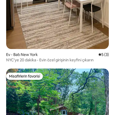
Ev - Batı New York
5 üzerin
5 (3)
NYC'ye 20 dakika - Evin özel girişinin keyfini çıkarın
Misafirlerin favorisi
Misafirlerin favorisi