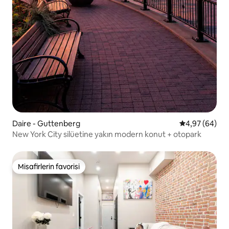
Daire - Guttenberg
5 üzerinden o
4,97 (64)
New York City silüetine yakın modern konut + otopark
Misafirlerin favorisi
Misafirlerin favorisi