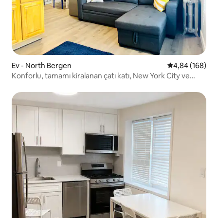
Ev - North Bergen
5 üzerinden or
4,84 (168)
Konforlu, tamamı kiralanan çatı katı, New York City ve
MetLife'a yakın!