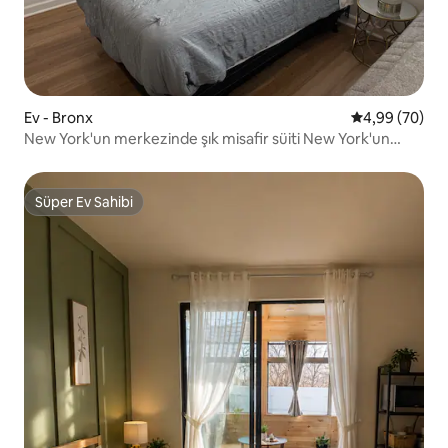
Ev - Bronx
5 üzerinden o
4,99 (70)
New York'un merkezinde şık misafir süiti New York'un
göbeğinde
Süper Ev Sahibi
Süper Ev Sahibi