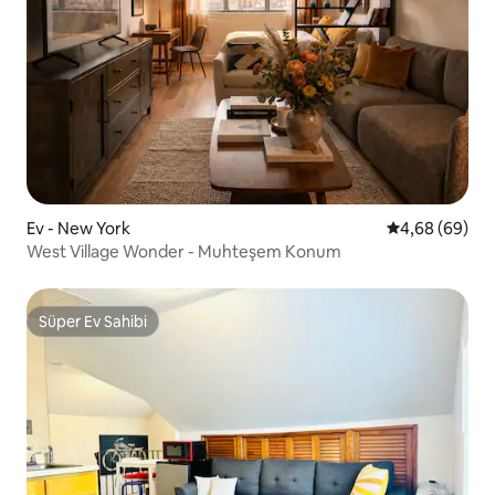
Ev - New York
5 üzerinden o
4,68 (69)
West Village Wonder - Muhteşem Konum
Süper Ev Sahibi
Süper Ev Sahibi