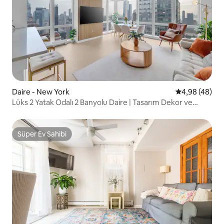
Daire - New York
5 üzerinden o
4,98 (48)
Lüks 2 Yatak Odalı 2 Banyolu Daire | Tasarım Dekor ve
Manzaralar
Süper Ev Sahibi
Süper Ev Sahibi