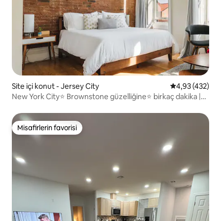
Site içi konut - Jersey City
5 üzerinden or
4,93 (432)
New York City⭐ Brownstone güzelliğine⭐ birkaç dakika |
ÜCRETSİZ OTOPARK
Misafirlerin favorisi
Misafirlerin favorisi