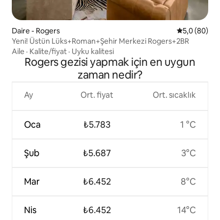
Daire - Rogers
5 üzerinden 
5,0 (80)
Yeni! Üstün Lüks+Roman+Şehir Merkezi Rogers+2BR
Aile
·
Kalite/fiyat
·
Uyku kalitesi
Rogers gezisi yapmak için en uygun
zaman nedir?
Ay
Ort. fiyat
Ort. sıcaklık
Oca
₺5.783
1 °C
Şub
₺5.687
3°C
Mar
₺6.452
8°C
Nis
₺6.452
14°C