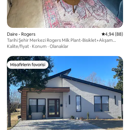
Daire - Rogers
5 üzerinden o
4,94 (88)
Tarihi Şehir Merkezi Rogers Milk Plant-Bisiklet+Akşam
Yemeği+Alışveriş
Kalite/fiyat
·
Konum
·
Olanaklar
Misafirlerin favorisi
Misafirlerin favorisi