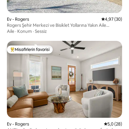
Ev - Rogers
5 üzerinden o
4,97 (30)
Rogers Şehir Merkezi ve Bisiklet Yollarına Yakın Aile
Kaçamağı
Aile
·
Konum
·
Sessiz
Misafirlerin favorisi
Misafirlerin favorilerinden en beğenilenler arasında
Ev - Rogers
5 üzerinden 
5,0 (28)