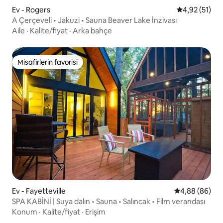
Ev - Rogers
5 üzerinden 
4,92 (51)
A Çerçeveli • Jakuzi • Sauna Beaver Lake İnzivası
Aile
·
Kalite/fiyat
·
Arka bahçe
Misafirlerin favorisi
Misafirlerin favorisi
Ev - Fayetteville
5 üzerinden o
4,88 (86)
SPA KABİNİ | Suya dalın • Sauna • Salıncak • Film verandası
Konum
·
Kalite/fiyat
·
Erişim