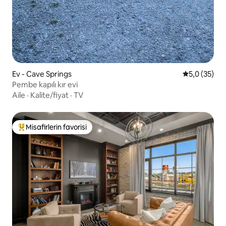
Ev - Cave Springs
5 üzerinden
5,0 (35)
Pembe kapılı kır evi
Aile
·
Kalite/fiyat
·
TV
Misafirlerin favorisi
Misafirlerin favorilerinden en beğenilenler arasında