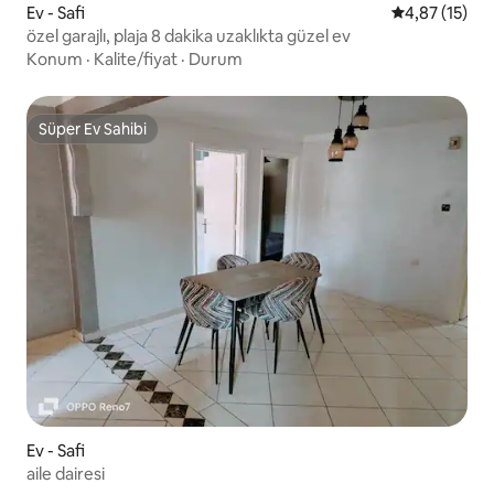
Ev - Safi
5 üzerinden 
4,87 (15)
özel garajlı, plaja 8 dakika uzaklıkta güzel ev
Konum
·
Kalite/fiyat
·
Durum
Süper Ev Sahibi
Süper Ev Sahibi
Ev - Safi
aile dairesi