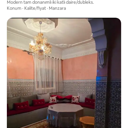
Modern tam donanımlı iki katlı daire/dubleks.
Konum
·
Kalite/fiyat
·
Manzara