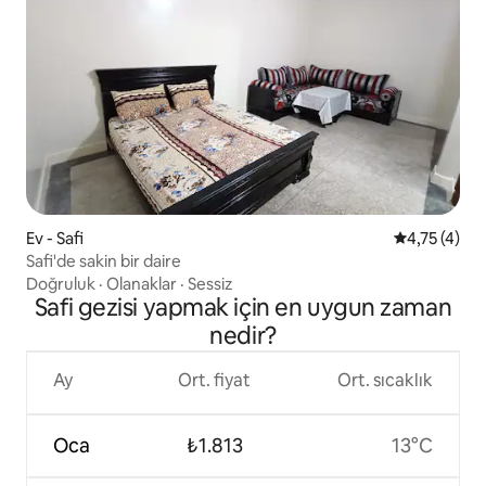
Ev - Safi
5 üzerinden
4,75 (4)
Safi'de sakin bir daire
Doğruluk
·
Olanaklar
·
Sessiz
Safi gezisi yapmak için en uygun zaman
nedir?
Ay
Ort. fiyat
Ort. sıcaklık
Oca
₺1.813
13°C