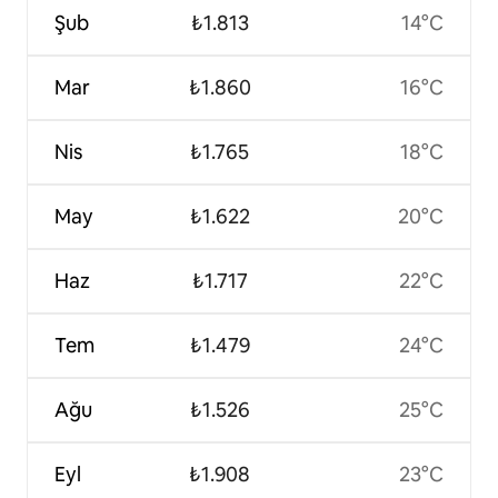
Şub
₺1.813
14°C
Mar
₺1.860
16°C
Nis
₺1.765
18°C
May
₺1.622
20°C
Haz
₺1.717
22°C
Tem
₺1.479
24°C
Ağu
₺1.526
25°C
Eyl
₺1.908
23°C