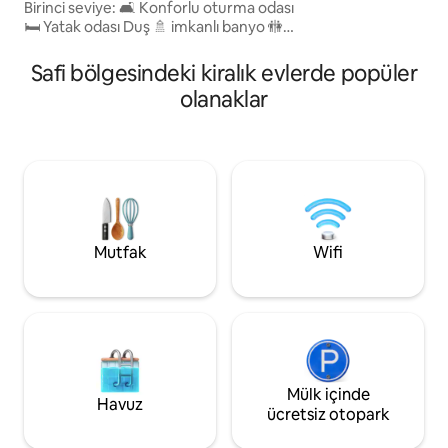
Birinci seviye: 🛋️ Konforlu oturma odası
verilmez.
🛏️ Yatak odası Duş 🚿 imkanlı banyo 🚻
Tuvaletler 🔹 İkinci seviye: 🛋️ Geniş ve
aydınlık oturma odası 🍽️ Tam donanımlı
Safi bölgesindeki kiralık evlerde popüler
mutfak. 🚻 İkinci tuvalet 🌿 Boş
olanaklar
zamanlarınızın tadını çıkarmak için geniş
teras 📺 TV 📶 Kablosuz internet
bağlantısı 🧊 Buzdolabı ve temel
olanaklar ✅ Temiz, sessiz, tamamen
mobilyalı dubleks, sizi ağırlamaya hazır.
Mutfak
Wifi
Mülk içinde
Havuz
ücretsiz otopark