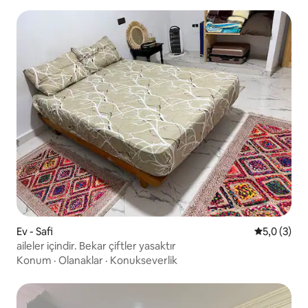
Ev - Safi
5 üzerinde
5,0 (3)
aileler içindir. Bekar çiftler yasaktır
Konum
·
Olanaklar
·
Konukseverlik