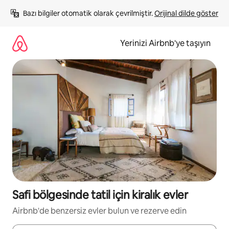
İçeriğe
Bazı bilgiler otomatik olarak çevrilmiştir. 
Orijinal dilde göster
atla
Yerinizi Airbnb'ye taşıyın
Safi bölgesinde tatil için kiralık evler
Airbnb'de benzersiz evler bulun ve rezerve edin