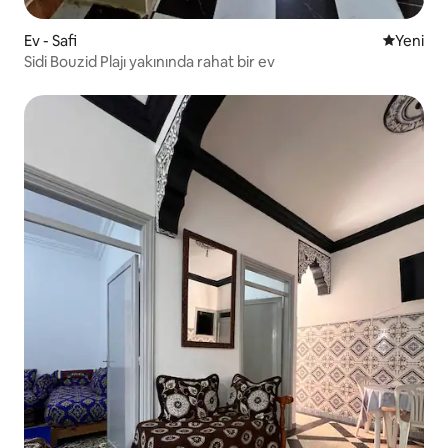
Ev - Safi
Yeni kona
Yeni
Sidi Bouzid Plajı yakınında rahat bir ev