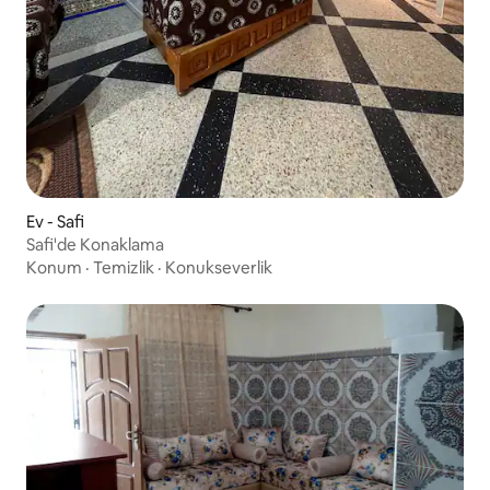
Ev - Safi
Safi'de Konaklama
Konum
·
Temizlik
·
Konukseverlik