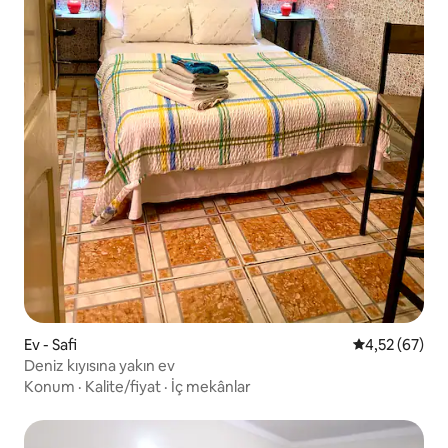
Ev - Safi
5 üzerinden o
4,52 (67)
Deniz kıyısına yakın ev
Konum
·
Kalite/fiyat
·
İç mekânlar