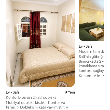
Ev - Safi
Modern tam donanım
daire/dubleks.
Safi'nin göbeğinde
Birinci katta 2 ya
konaklama sırası
konforu sağlayan 
odası (interne, IPT
Konum
·
Aile
·
Kon
tamamen yeni yeni
bulunmaktadır. İkin
yemek alanı ve açı
Ev - Safi
Yeni konaklama yeri
Yeni
boyutlu bir buzdolab
Konforlu teraslı 2 katlı dubleks
mikrodalga fırın …
Mobilyalı dubleks kiralık – Konfor ve
çok güzel büyük bir
teras. ✨ Dubleks iki kata yayılmıştır: 🔹
bekar çiftlerin dai