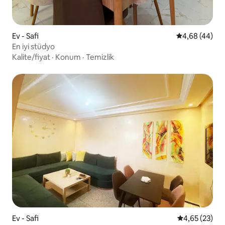
Ev - Safi
5 üzerinden o
4,68 (44)
En iyi stüdyo
Kalite/fiyat
·
Konum
·
Temizlik
Ev - Safi
5 üzerinden o
4,65 (23)