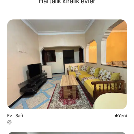
Haftalık kiralık evler
Ev - Safi
Yeni kona
Yeni
@