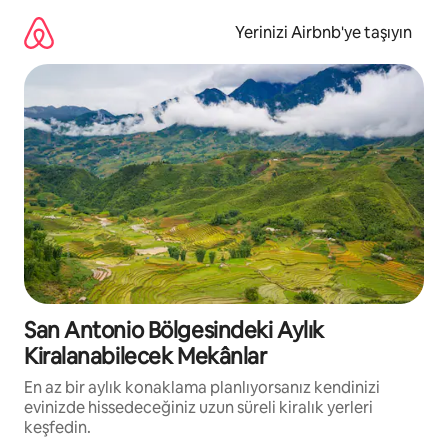
İçeriğe
atla
Yerinizi Airbnb'ye taşıyın
San Antonio Bölgesindeki Aylık
Kiralanabilecek Mekânlar
En az bir aylık konaklama planlıyorsanız kendinizi
evinizde hissedeceğiniz uzun süreli kiralık yerleri
keşfedin.