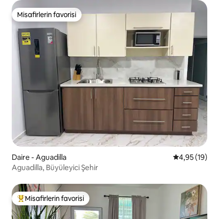
Misafirlerin favorisi
Misafirlerin favorisi
Daire - Aguadilla
5 üzerinden o
4,95 (19)
Aguadilla, Büyüleyici Şehir
Misafirlerin favorisi
Misafirlerin favorilerinden en beğenilenler arasında