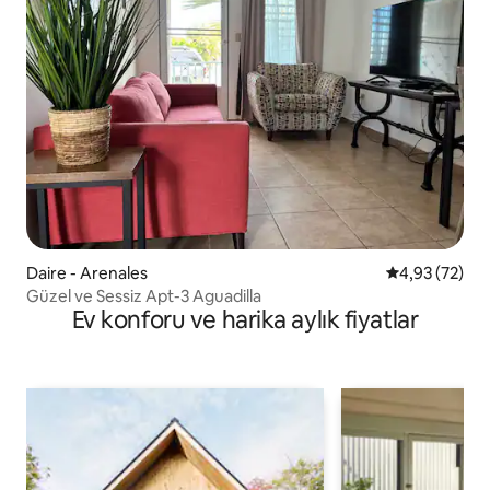
Daire - Arenales
5 üzerinden o
4,93 (72)
Güzel ve Sessiz Apt-3 Aguadilla
Ev konforu ve harika aylık fiyatlar