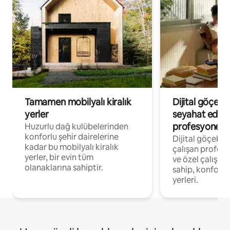
Tamamen mobilyalı kiralık
Dijital göçebe
yerler
seyahat eden
profesyonelle
Huzurlu dağ kulübelerinden
konforlu şehir dairelerine
Dijital göçebel
kadar bu mobilyalı kiralık
çalışan profesyo
yerler, bir evin tüm
ve özel çalışma
olanaklarına sahiptir.
sahip, konforl
yerleri.