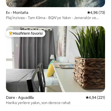
Ev - Montaña
5 üzerinden o
4,96 (73)
Plaj İnzivası - Tam Klima - BQN'ye Yakın - Jeneratör ve
Sarnıç
Misafirlerin favorisi
Misafirlerin favorilerinden en beğenilenler arasında
Daire - Aguadilla
5 üzerinden or
4,94 (221)
Harika yerlere yakın, son derece rahat