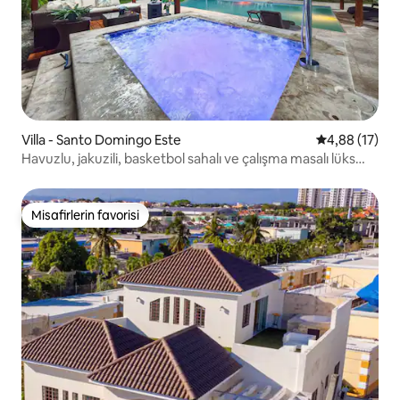
Villa - Santo Domingo Este
5 üzerinden o
4,88 (17)
Havuzlu, jakuzili, basketbol sahalı ve çalışma masalı lüks
villa
Misafirlerin favorisi
Misafirlerin favorisi