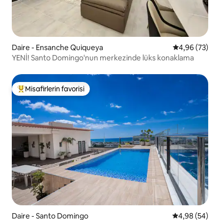
Daire - Ensanche Quiqueya
5 üzerinden o
4,96 (73)
YENİ! Santo Domingo'nun merkezinde lüks konaklama
Misafirlerin favorisi
Misafirlerin favorilerinden en beğenilenler arasında
Daire - Santo Domingo
5 üzerinden o
4,98 (54)