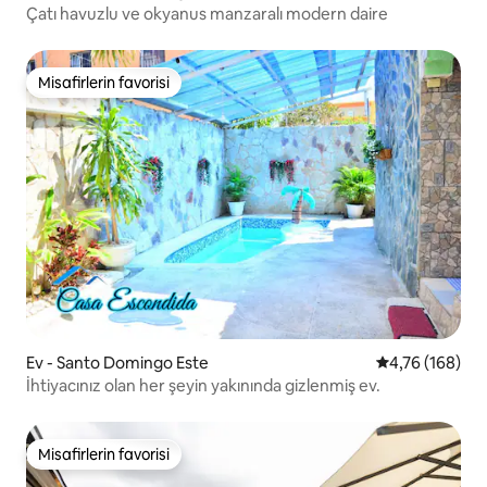
Çatı havuzlu ve okyanus manzaralı modern daire
Misafirlerin favorisi
Misafirlerin favorisi
Ev - Santo Domingo Este
5 üzerinden or
4,76 (168)
İhtiyacınız olan her şeyin yakınında gizlenmiş ev.
Misafirlerin favorisi
Misafirlerin favorisi