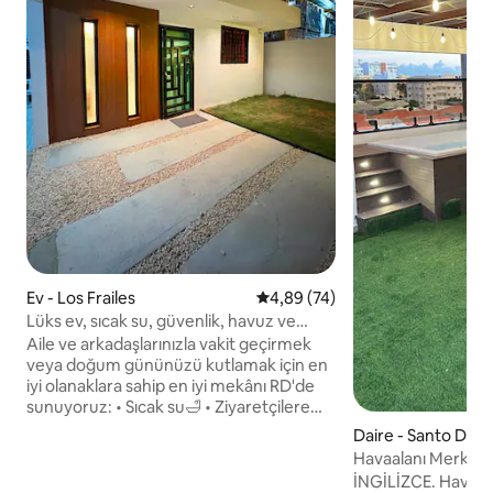
Ev - Los Frailes
5 üzerinden ortalama 4,89 pua
4,89 (74)
Lüks ev, sıcak su, güvenlik, havuz ve
veranda
Aile ve arkadaşlarınızla vakit geçirmek
veya doğum gününüzü kutlamak için en
iyi olanaklara sahip en iyi mekânı RD'de
sunuyoruz: • Sıcak su🛁 • Ziyaretçilere
izin verilir.🫂 • Tüm alanlarda klima❄️ •
Daire - Santo Dom
Kurutma makinesi 👕👖 • Las Americas,
Havaalanı Merkezi 
Av. España, SDQ havalimanı, plajlar,
Dinlenme Yeri
İNGİLİZCE. Havaal
perakende mağazalar, bankalar, alışveriş