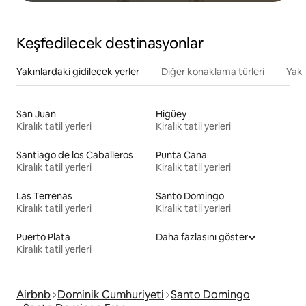
Keşfedilecek destinasyonlar
Yakınlardaki gidilecek yerler
Diğer konaklama türleri
Yakı
San Juan
Higüey
Kiralık tatil yerleri
Kiralık tatil yerleri
Santiago de los Caballeros
Punta Cana
Kiralık tatil yerleri
Kiralık tatil yerleri
Las Terrenas
Santo Domingo
Kiralık tatil yerleri
Kiralık tatil yerleri
Puerto Plata
Daha fazlasını göster
Kiralık tatil yerleri
Airbnb
Dominik Cumhuriyeti
Santo Domingo