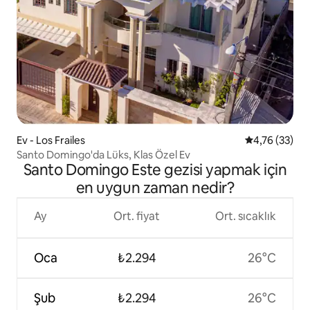
Ev - Los Frailes
5 üzerinden o
4,76 (33)
Santo Domingo'da Lüks, Klas Özel Ev
Santo Domingo Este gezisi yapmak için
en uygun zaman nedir?
Ay
Ort. fiyat
Ort. sıcaklık
Oca
₺2.294
26°C
Şub
₺2.294
26°C