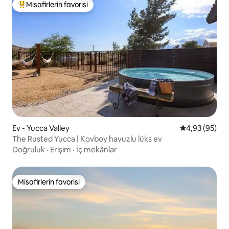
Misafirlerin favorisi
Misafirlerin favorilerinden en beğenilenler arasında
Ev - Yucca Valley
5 üzerinden o
4,93 (95)
The Rusted Yucca | Kovboy havuzlu lüks ev
Doğruluk
·
Erişim
·
İç mekânlar
Misafirlerin favorisi
Misafirlerin favorisi