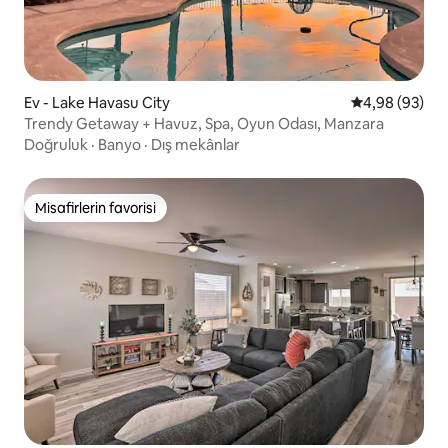
Ev - Lake Havasu City
5 üzerinden o
4,98 (93)
Trendy Getaway + Havuz, Spa, Oyun Odası, Manzara
Doğruluk
·
Banyo
·
Dış mekânlar
Misafirlerin favorisi
Misafirlerin favorisi