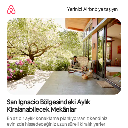
İçeriğe
atla
Yerinizi Airbnb'ye taşıyın
San Ignacio Bölgesindeki Aylık
Kiralanabilecek Mekânlar
En az bir aylık konaklama planlıyorsanız kendinizi
evinizde hissedeceğiniz uzun süreli kiralık yerleri