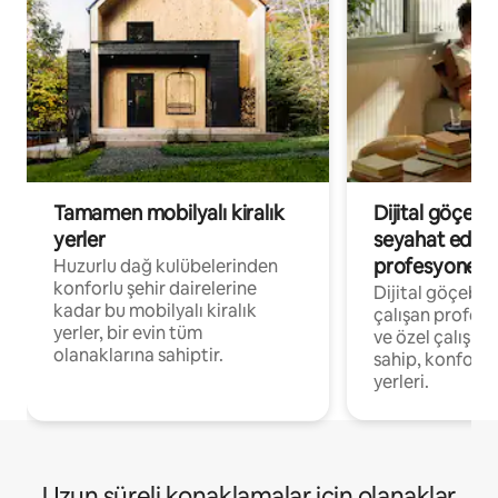
Tamamen mobilyalı kiralık
Dijital göçebe
yerler
seyahat eden
profesyonelle
Huzurlu dağ kulübelerinden
konforlu şehir dairelerine
Dijital göçebel
kadar bu mobilyalı kiralık
çalışan profesyo
yerler, bir evin tüm
ve özel çalışma
olanaklarına sahiptir.
sahip, konforl
yerleri.
Uzun süreli konaklamalar için olanaklar