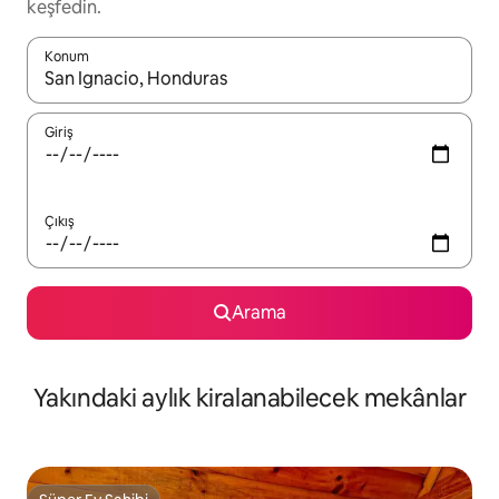
keşfedin.
Konum
Sonuçlar kullanılabilir olduğunda yukarı ve aşağı oklarıyla gezi
Giriş
Çıkış
Arama
Yakındaki aylık kiralanabilecek mekânlar