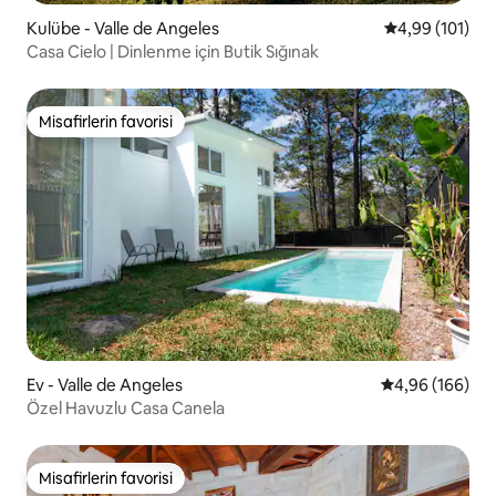
Kulübe - Valle de Angeles
5 üzerinden o
4,99 (101)
Casa Cielo | Dinlenme için Butik Sığınak
Misafirlerin favorisi
Misafirlerin favorisi
Ev - Valle de Angeles
5 üzerinden or
4,96 (166)
Özel Havuzlu Casa Canela
Misafirlerin favorisi
Misafirlerin favorisi