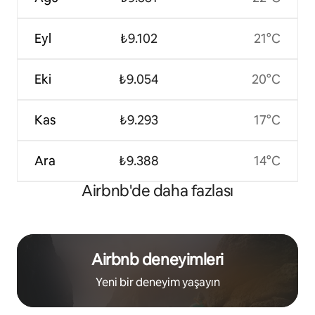
Eyl
₺9.102
21°C
Eki
₺9.054
20°C
Kas
₺9.293
17°C
Ara
₺9.388
14°C
Airbnb'de daha fazlası
Airbnb deneyimleri
Yeni bir deneyim yaşayın