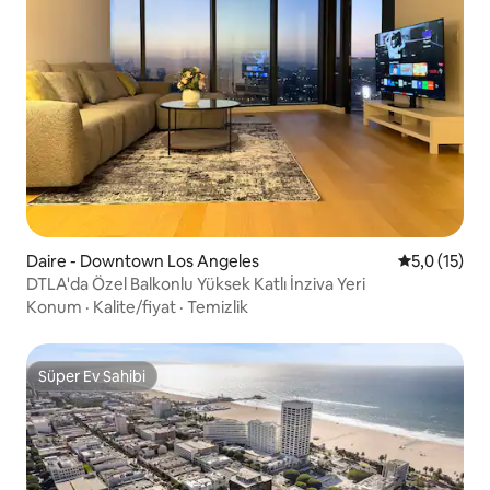
Daire - Downtown Los Angeles
5 üzerinden
5,0 (15)
DTLA'da Özel Balkonlu Yüksek Katlı İnziva Yeri
Konum
·
Kalite/fiyat
·
Temizlik
Süper Ev Sahibi
Süper Ev Sahibi