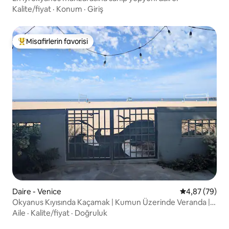
Kalite/fiyat
·
Konum
·
Giriş
Misafirlerin favorisi
Misafirlerin favorilerinden en beğenilenler arasında
Daire - Venice
5 üzerinden o
4,87 (79)
Okyanus Kıyısında Kaçamak | Kumun Üzerinde Veranda |
Otopark
Aile
·
Kalite/fiyat
·
Doğruluk