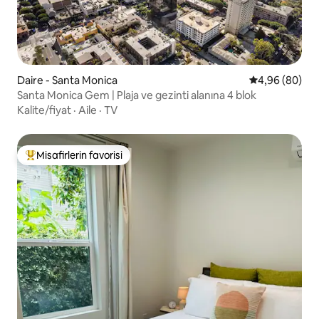
Daire - Santa Monica
5 üzerinden o
4,96 (80)
Santa Monica Gem | Plaja ve gezinti alanına 4 blok
Kalite/fiyat
·
Aile
·
TV
Misafirlerin favorisi
Misafirlerin favorilerinden en beğenilenler arasında