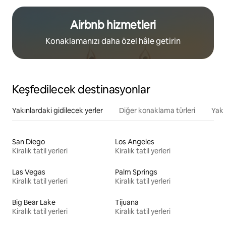
Airbnb hizmetleri
Konaklamanızı daha özel hâle getirin
Keşfedilecek destinasyonlar
Yakınlardaki gidilecek yerler
Diğer konaklama türleri
Yakı
San Diego
Los Angeles
Kiralık tatil yerleri
Kiralık tatil yerleri
Las Vegas
Palm Springs
Kiralık tatil yerleri
Kiralık tatil yerleri
Big Bear Lake
Tijuana
Kiralık tatil yerleri
Kiralık tatil yerleri