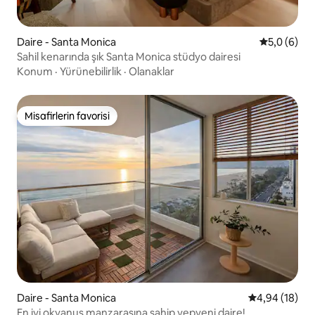
Daire - Santa Monica
5 üzerinde
5,0 (6)
Sahil kenarında şık Santa Monica stüdyo dairesi
Konum
·
Yürünebilirlik
·
Olanaklar
Misafirlerin favorisi
Misafirlerin favorisi
Daire - Santa Monica
5 üzerinden o
4,94 (18)
En iyi okyanus manzarasına sahip yepyeni daire!