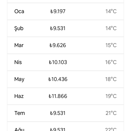
Oca
₺9.197
14°C
Şub
₺9.531
14°C
Mar
₺9.626
15°C
Nis
₺10.103
16°C
May
₺10.436
18°C
Haz
₺11.866
19°C
Tem
₺9.531
21°C
Ağu
₺9.531
22°C