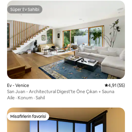
Süper Ev Sahibi
Süper Ev Sahibi
Ev - Venice
5 üzerinden 
4,91 (55)
San Juan - Architectural Digest'te Öne Çıkan + Sauna
Aile
·
Konum
·
Sahil
Misafirlerin favorisi
Misafirlerin favorisi