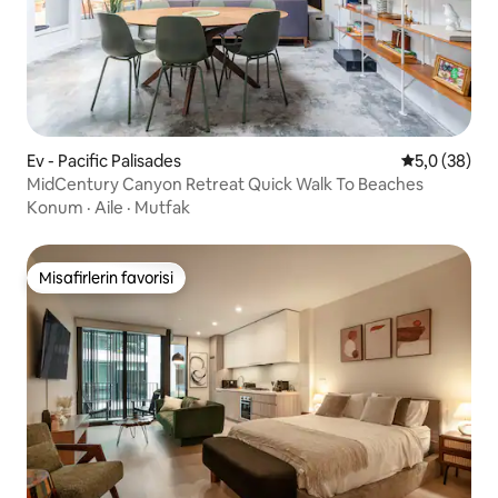
Ev - Pacific Palisades
5 üzerinden 
5,0 (38)
MidCentury Canyon Retreat Quick Walk To Beaches
Konum
·
Aile
·
Mutfak
Misafirlerin favorisi
Misafirlerin favorisi