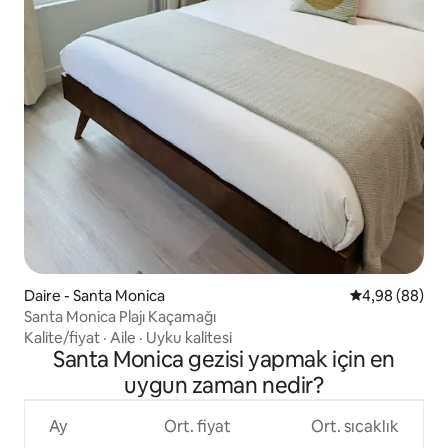
Daire - Santa Monica
5 üzerinden o
4,98 (88)
Santa Monica Plajı Kaçamağı
Kalite/fiyat
·
Aile
·
Uyku kalitesi
Santa Monica gezisi yapmak için en
uygun zaman nedir?
Ay
Ort. fiyat
Ort. sıcaklık