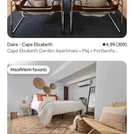
Daire - Cape Elizabeth
5 üzerinden or
4,99 (309)
Cape Elizabeth Garden Apartmanı + Plaj + Portland'a
Yakın!
Misafirlerin favorisi
Misafirlerin favorisi