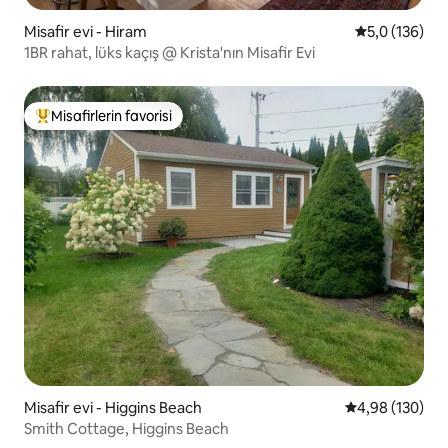
Misafir evi - Hiram
5 üzerinden 
5,0 (136)
1BR rahat, lüks kaçış @ Krista'nın Misafir Evi
Misafirlerin favorisi
Misafirlerin favorilerinden en beğenilenler arasında
Misafir evi - Higgins Beach
5 üzerinden or
4,98 (130)
Smith Cottage, Higgins Beach