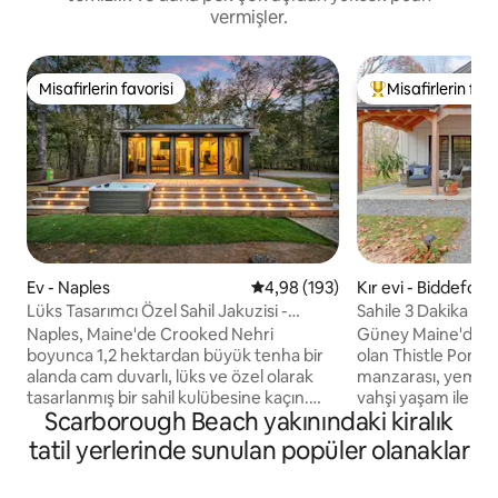
vermişler.
Misafirlerin favorisi
Misafirlerin favo
Misafirlerin favorisi
Misafirlerin favor
Ev - Naples
5 üzerinden ortalama 4,98 puan
4,98 (193)
Kır evi - Biddeford
Lüks Tasarımcı Özel Sahil Jakuzisi -
Sahile 3 Dakika Me
Gözlerden Uzak
ve Kulübe
Naples, Maine'de Crooked Nehri
Güney Maine'de huz
boyunca 1,2 hektardan büyük tenha bir
olan Thistle Pond 
alanda cam duvarlı, lüks ve özel olarak
manzarası, yemyeş
tasarlanmış bir sahil kulübesine kaçın.
vahşi yaşam ile 2 
Scarborough Beach yakınındaki kiralık
Nehir etrafınızı sararak tam bir
alan bu yer, plajla
mahremiyet, size ait kumlu bir plaj,
dakika mesafededi
tatil yerlerinde sunulan popüler olanaklar
Sebago Gölü'ne doğrudan erişim
mutfağımızdan ev
sağlayan bir iskele ve birkaç dakika
özenli, yerel kayna