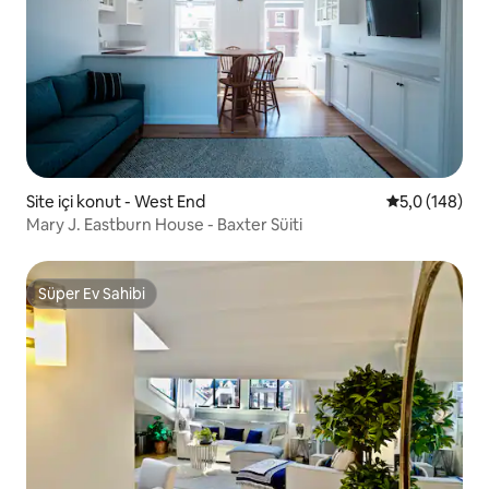
Site içi konut - West End
5 üzerinden o
5,0 (148)
Mary J. Eastburn House - Baxter Süiti
Süper Ev Sahibi
Süper Ev Sahibi