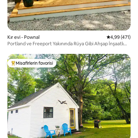
Kır evi - Pownal
5 üzerinden or
4,99 (471)
Portland ve Freeport Yakınında Rüya Gibi Ahşap İnşaatlı
İnziva Yeri
Misafirlerin favorisi
Misafirlerin favorilerinden en beğenilenler arasında