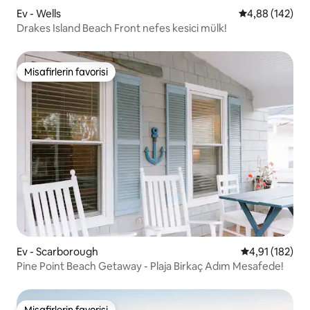
Ev - Wells
5 üzerinden or
4,88 (142)
Drakes Island Beach Front nefes kesici mülk!
Misafirlerin favorisi
Misafirlerin favorisi
Ev - Scarborough
5 üzerinden o
4,91 (182)
Pine Point Beach Getaway - Plaja Birkaç Adım Mesafede!
Misafirlerin favorisi