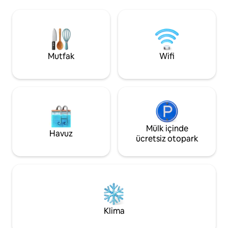
uzaklıkta eyalet parkı sunuyor. Yıl
eşlikleriyle başla
boyunca açık olan jakuzide, açık hava
koşulları elverdiği
duşunda, hamaklarda veya şeffaf camlı
bazen ev sahibini
şöminenin yanında rahatlayın. Yerden
malzemelerle hazır
ısıtmalı lüks banyo, manzaralı pencereli
pişirilmiş pizzanın t
büyük duşakabin. Klima, evcil hayvanlara
aydınlık ve bahçed
Mutfak
Wifi
izin verilir. Mükemmel ve huzurlu bir
mevsimsel zevkle 
dinlenme yeri. Gelin, enerjinizi toplayın!
Mülk içinde
Havuz
ücretsiz otopark
Klima