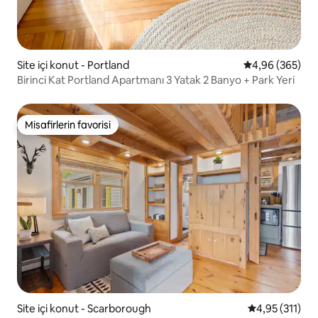
Site içi konut - Portland
5 üzerinden or
4,96 (365)
Birinci Kat Portland Apartmanı 3 Yatak 2 Banyo + Park Yeri
Misafirlerin favorisi
Misafirlerin favorisi
Site içi konut - Scarborough
5 üzerinden o
4,95 (311)