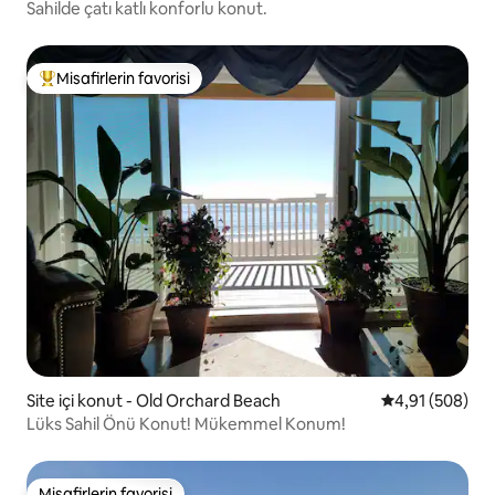
Sahilde çatı katlı konforlu konut.
Misafirlerin favorisi
Misafirlerin favorilerinden en beğenilenler arasında
Site içi konut - Old Orchard Beach
5 üzerinden or
4,91 (508)
Lüks Sahil Önü Konut! Mükemmel Konum!
Misafirlerin favorisi