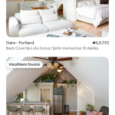
Daire - Portland
5 üzerinden 
5,0 (111)
Back Cove'da Lüks İnziva | Şehir merkezine 10 dakika
Misafirlerin favorisi
Misafirlerin favorisi