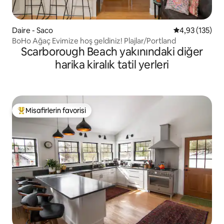
Daire - Saco
5 üzerinden o
4,93 (135)
BoHo Ağaç Evimize hoş geldiniz! Plajlar/Portland
Scarborough Beach yakınındaki diğer
harika kiralık tatil yerleri
Misafirlerin favorisi
Misafirlerin favorilerinden en beğenilenler arasında