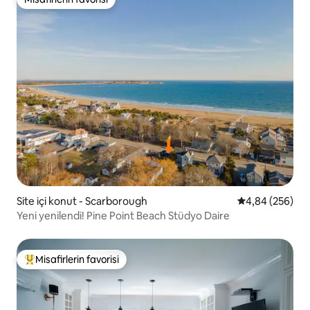
Misafirlerin favorisi
Site içi konut - Scarborough
5 üzerinden or
4,84 (256)
Yeni yenilendi! Pine Point Beach Stüdyo Daire
Misafirlerin favorisi
Misafirlerin favorilerinden en beğenilenler arasında