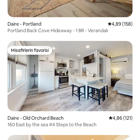
Daire - Portland
5 üzerinden or
4,89 (158)
Portland Back Cove Hideaway - 1 BR - Verandalı
Misafirlerin favorisi
Misafirlerin favorisi
Daire - Old Orchard Beach
5 üzerinden o
4,86 (121)
160 East by the sea #4 Steps to the Beach