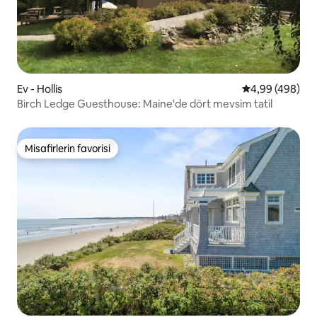
Ev - Hollis
5 üzerinden or
4,99 (498)
Birch Ledge Guesthouse: Maine'de dört mevsim tatil
Misafirlerin favorisi
Misafirlerin favorisi