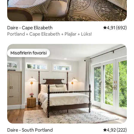
Daire - Cape Elizabeth
5 üzerinden or
4,91 (692)
Portland + Cape Elizabeth + Plajlar + Lüks!
Misafirlerin favorisi
Misafirlerin favorisi
Daire - South Portland
5 üzerinden or
4,92 (222)