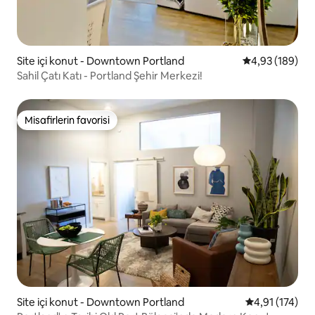
Site içi konut - Downtown Portland
5 üzerinden or
4,93 (189)
Sahil Çatı Katı - Portland Şehir Merkezi!
Misafirlerin favorisi
Misafirlerin favorisi
Site içi konut - Downtown Portland
5 üzerinden o
4,91 (174)