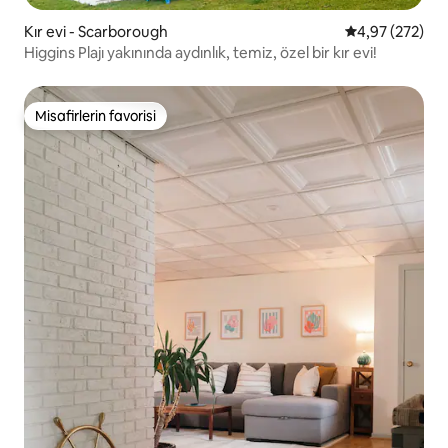
Kır evi - Scarborough
5 üzerinden or
4,97 (272)
Higgins Plajı yakınında aydınlık, temiz, özel bir kır evi!
Misafirlerin favorisi
Misafirlerin favorisi