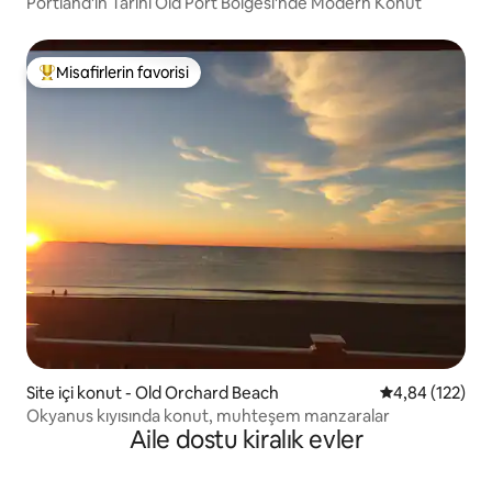
Portland'ın Tarihi Old Port Bölgesi'nde Modern Konut
Misafirlerin favorisi
Misafirlerin favorilerinden en beğenilenler arasında
Site içi konut - Old Orchard Beach
5 üzerinden or
4,84 (122)
Okyanus kıyısında konut, muhteşem manzaralar
Aile dostu kiralık evler