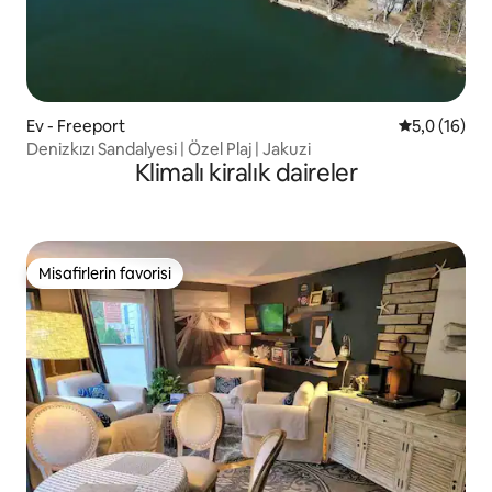
Ev - Freeport
5 üzerinden
5,0 (16)
Denizkızı Sandalyesi | Özel Plaj | Jakuzi
Klimalı kiralık daireler
Misafirlerin favorisi
Misafirlerin favorisi