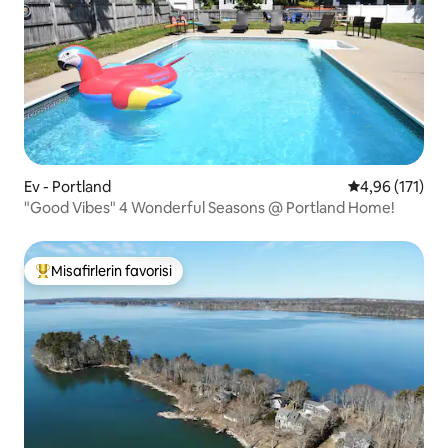
Ev - Portland
5 üzerinden o
4,96 (171)
"Good Vibes" 4 Wonderful Seasons @ Portland Home!
Misafirlerin favorisi
Misafirlerin favorilerinden en beğenilenler arasında