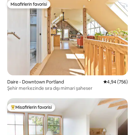
Misafirlerin favorisi
Misafirlerin favorisi
Daire - Downtown Portland
5 üzerinden or
4,94 (756)
Şehir merkezinde sıra dışı mimari şaheser
Misafirlerin favorisi
Misafirlerin favorilerinden en beğenilenler arasında