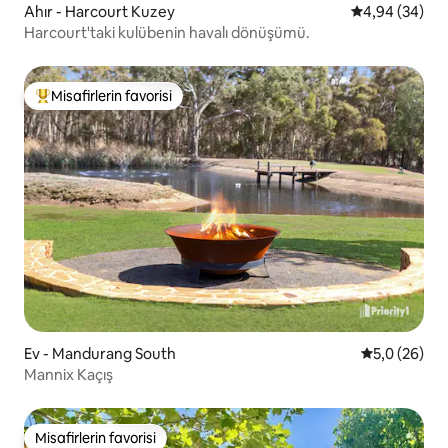
Ahır - Harcourt Kuzey
5 üzerinden o
4,94 (34)
Harcourt'taki kulübenin havalı dönüşümü.
Misafirlerin favorisi
Misafirlerin favorilerinden en beğenilenler arasında
Ev - Mandurang South
5 üzerinden 
5,0 (26)
Mannix Kaçış
Misafirlerin favorisi
Misafirlerin favorisi