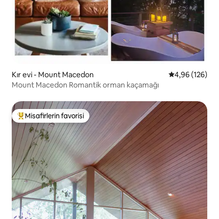
Kır evi - Mount Macedon
5 üzerinden or
4,96 (126)
Mount Macedon Romantik orman kaçamağı
Misafirlerin favorisi
Misafirlerin favorilerinden en beğenilenler arasında