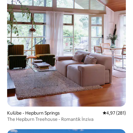
Kulübe - Hepburn Springs
5 üzerinden or
4,97 (281)
The Hepburn Treehouse - Romantik İnziva