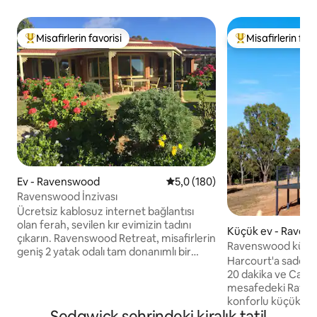
Misafirlerin favorisi
Misafirlerin favo
Misafirlerin favorilerinden en beğenilenler arasında
Misafirlerin favor
Ev - Ravenswood
5 üzerinden ortalama 5,0 puan
5,0 (180)
Ravenswood İnzivası
Ücretsiz kablosuz internet bağlantısı
olan ferah, sevilen kır evimizin tadını
Küçük ev - Raven
çıkarın. Ravenswood Retreat, misafirlerin
Ravenswood küçü
geniş 2 yatak odalı tam donanımlı bir
Harcourt'a sadece
çiftlik konaklama evinde rahat bir kırsal
20 dakika ve Castl
kaçamağın tadını çıkarmaları için ideal bir
mesafedeki Ravens
yerdir. Güzel bahçeleri, manzarayı, dost
konforlu küçük ev
canlısı çiftlik hayvanlarını, alpakaları
Sedgwick şehrindeki kiralık tatil
çalılıklar ve inişli çı