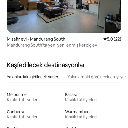
Misafir evi - Mandurang South
5 üzerinden
5,0 (22)
Mandurang South'ta yeni yenilenmiş kerpiç ev
Keşfedilecek destinasyonlar
Yakınlardaki gidilecek yerler
Yakınlardaki görülecek en iyi yerl
Melbourne
Ballarat
Kiralık tatil yerleri
Kiralık tatil yerleri
Canberra
Warrnambool
Kiralık tatil yerleri
Kiralık tatil yerleri