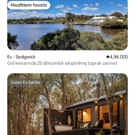
Misafirlerin favorisi
Misafirlerin favorisi
Ev - Sedgwick
5 üzerinden o
4,96 (53)
Göl kenarında 25 dönümlük sıkıştırılmış toprak cennet
Süper Ev Sahibi
Süper Ev Sahibi