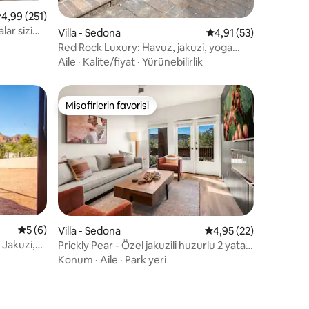
 üzerinden ortalama 4,99 puan, 251 değerlendirme
4,99 (251)
endirme
ar sizi
Villa - Sedona
5 üzerinden ortalama
4,91 (53)
Red Rock Luxury: Havuz, jakuzi, yoga
odası
Aile
·
Kalite/fiyat
·
Yürünebilirlik
Misafirlerin favorisi
Misafirlerin favorisi
endirme
5 üzerinden ortalama 5 puan, 6 değerlendirme
5 (6)
Villa - Sedona
5 üzerinden ortalama
4,95 (22)
 Jakuzi,
Prickly Pear - Özel jakuzili huzurlu 2 yatak
odası
Konum
·
Aile
·
Park yeri