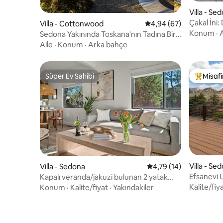
Villa - Se
Çakal İni
Villa - Cottonwood
5 üzerinden ortalama 
4,94 (67)
günleri/yı
Konum
·
A
Sedona Yakınında Toskana'nın Tadına Bir
Bakış
Aile
·
Konum
·
Arka bahçe
Süper Ev Sahibi
Misafir
Süper Ev Sahibi
Misafirle
Villa - Se
Villa - Sedona
5 üzerinden ortalama 
4,79 (14)
Efsanevi
Kapalı veranda/jakuzi bulunan 2 yatak
Muhteşem 
odalı/banyolu Quartz Villa
Kalite/fiy
Konum
·
Kalite/fiyat
·
Yakındakiler