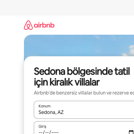
İçeriğe
atla
Sedona bölgesinde tatil
için kiralık villalar
Airbnb'de benzersiz villalar bulun ve rezerve e
Konum
Sonuçlar kullanılabilir olduğunda yukarı ve aşağı 
Giriş