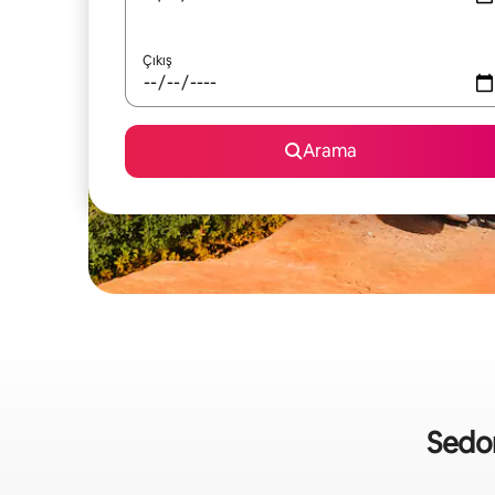
Çıkış
Arama
Sedona