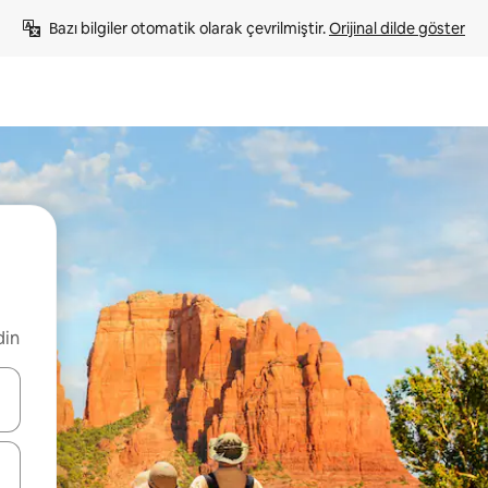
Bazı bilgiler otomatik olarak çevrilmiştir. 
Orijinal dilde göster
din
oklarıyla gezinin veya dokunarak ya da kaydırma hareketleriyle keşfedin