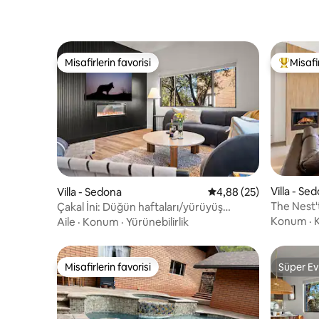
Misafirlerin favorisi
Misafir
Misafirlerin favorisi
Misafirle
Villa - Se
Villa - Sedona
5 üzerinden ortalama 
4,88 (25)
The Nest'
Çakal İni: Düğün haftaları/yürüyüş
bekliyor
günleri/yıldızlı geceler
Konum
·
K
Aile
·
Konum
·
Yürünebilirlik
Misafirlerin favorisi
Süper Ev
Misafirlerin favorisi
Süper Ev