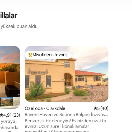
llalar
a yüksek puan aldı.
Misafirlerin favorisi
Misafi
Misafirlerin favorilerinden en beğenilenler arasında
Misafirl
endirme
Özel oda - Clarkdale
5 üzerinden ortal
5 (40)
RavensHaven ve Sedona Bölgesi İnzivası
5 üzerinden ortalama 4,91 puan, 23 değerlendirme
4,91 (23)
~Soru Sorun!*
Benzersiz bir deneyim! Evinizden uzakta
, yürüyüş,
eviniz! Uzun süreli konaklamalar
ahası'nda
mevcuttur. Lütfen rezervasyon