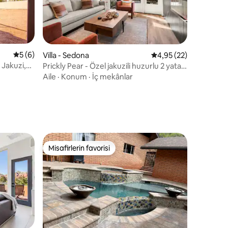
5 üzerinden ortalama 5 puan, 6 değerlendirme
5 (6)
endirme
Villa - Sedona
5 üzerinden ortalama
4,95 (22)
 Jakuzi,
Prickly Pear - Özel jakuzili huzurlu 2 yatak
odası
Aile
·
Konum
·
İç mekânlar
Misafirlerin favorisi
eğenilenler arasında
Misafirlerin favorisi