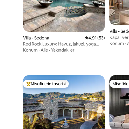
Villa - Se
Kapalı ve
Villa - Sedona
5 üzerinden ortalama 
4,91 (53)
odalı/bany
Konum
·
A
Red Rock Luxury: Havuz, jakuzi, yoga
odası
Konum
·
Aile
·
Yakındakiler
Misafirlerin favorisi
Misafirle
Misafirlerin favorilerinden en beğenilenler arasında
Misafirle