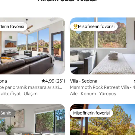
lerin favorisi
Misafirlerin favorisi
rin favorilerinden en beğenilenler arasında
Misafirlerin favorilerinden en b
dona
5 üzerinden ortalama 4,99 puan, 251 değerl
4,99 (251)
Villa - Sedona
4,88 puan, 25 değerlendirme
te panoramik manzaralar sizi
Mammoth Rock Retreat Villa - 4 
alite/fiyat
·
Ulaşım
Aile
·
Konum
·
Yürüyüş
 Sahibi
Misafirlerin favorisi
 Sahibi
Misafirlerin favorisi