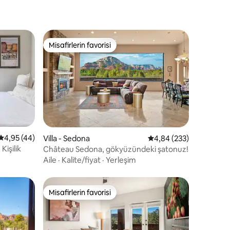
Misafirlerin favorisi
eğenilenler arasında
Misafirlerin favorisi
endirme
5 üzerinden ortalama 4,95 puan, 44 değerlendirme
4,95 (44)
Villa - Sedona
5 üzerinden ortalama 
4,84 (233)
Kişilik
Château Sedona, gökyüzündeki şatonuz!
Aile
·
Kalite/fiyat
·
Yerleşim
Misafirlerin favorisi
Misafirlerin favorisi