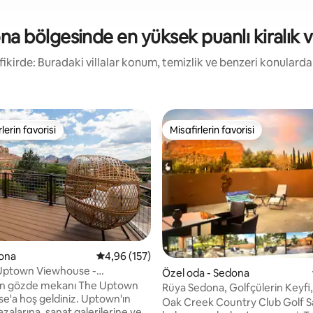
a bölgesinde en yüksek puanlı kiralık vi
 fikirde: Buradaki villalar konum, temizlik ve benzeri konulard
lerin favorisi
Misafirlerin favorisi
rin favorilerinden en beğenilenler arasında
Misafirlerin favorisi
dona
5 üzerinden ortalama 4,96 puan, 157 değerl
4,96 (157)
,84 puan, 233 değerlendirme
 Uptown Viewhouse -
Özel oda - Sedona
manzaralar + jakuzi
ın gözde mekanı The Uptown
Rüya Sedona, Golfçülerin Keyfi
e'a hoş geldiniz. Uptown'ın
jakuzi.
Oak Creek Country Club Golf S
zalarına, sanat galerilerine ve