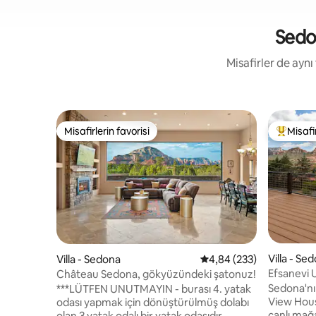
Sedon
Misafirler de aynı
Misafirlerin favorisi
Misafir
Misafirlerin favorisi
Misafirle
Villa - Se
Villa - Sedona
5 üzerinden ortalama 4
4,84 (233)
Efsanevi
Château Sedona, gökyüzündeki şatonuz!
Muhteşem 
Sedona'n
***LÜTFEN UNUTMAYIN - burası 4. yatak
View Hous
odası yapmak için dönüştürülmüş dolabı
canlı mağa
olan 3 yatak odalı bir yatak odasıdır.