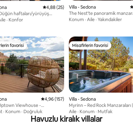
Villa - Sedona
5
dona
5 üzerinden ortalama 4,88 puan, 25 değerl
4,88 (25)
The Nest'te panoramik manzaral
: Düğün haftaları/yürüyüş
4,94 puan, 67 değerlendirme
bekliyor
ldızlı geceler
Konum
·
Aile
·
Yakındakiler
ile
·
Konfor
lerin favorisi
Misafirlerin favorisi
rin favorilerinden en beğenilenler arasında
Misafirlerin favorisi
dona
5 üzerinden ortalama 4,96 puan, 157 değerl
4,96 (157)
Villa - Sedona
4,79 puan, 14 değerlendirme
 Uptown Viewhouse -
Myrinn – Red Rock Manzaraları |
manzaralar + jakuzi
Spor Salonu ve Bilardo
at
·
Konum
·
Doğruluk
Aile
·
Konum
·
Mutfak
Havuzlu kiralık villalar