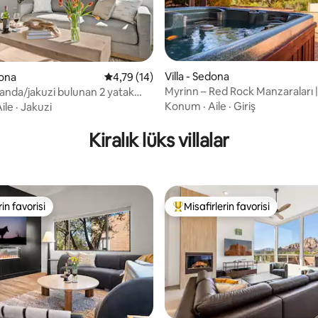
Villa - Sedona
dona
5 üzerinden ortalama 4,79 puan, 14 değerl
4,79 (14)
Myrinn – Red Rock Manzaraları |
randa/jakuzi bulunan 2 yatak
4,91 puan, 53 değerlendirme
Spor Salonu ve Bilardo
olu Quartz Villa
Konum
·
Aile
·
Giriş
ile
·
Jakuzi
Kiralık lüks villalar
rin favorisi
Misafirlerin favorisi
rin favorisi
Misafirlerin favorilerinden en b