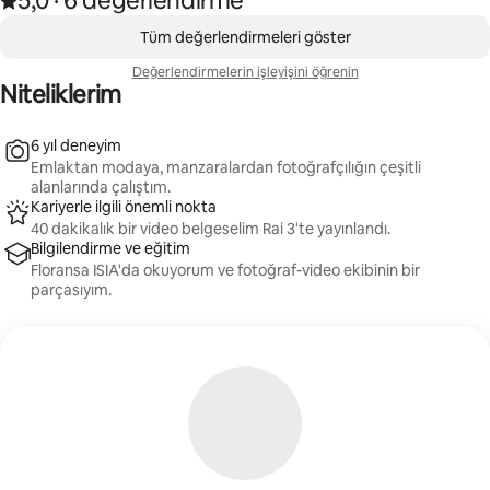
5,0
·
6 değerlendirme
videolar 48 saat içinde teslim edilir: hız ve kaliteden
,
ödün verilmez.
0/0 öge gösteriliyor
Tüm değerlendirmeleri göster
Değerlendirmelerin işleyişini öğrenin
Niteliklerim
6 yıl deneyim
Emlaktan modaya, manzaralardan fotoğrafçılığın çeşitli
alanlarında çalıştım.
Kariyerle ilgili önemli nokta
40 dakikalık bir video belgeselim Rai 3'te yayınlandı.
Bilgilendirme ve eğitim
Floransa ISIA'da okuyorum ve fotoğraf-video ekibinin bir
parçasıyım.