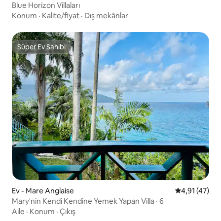
Blue Horizon Villaları
Konum
·
Kalite/fiyat
·
Dış mekânlar
Süper Ev Sahibi
Süper Ev Sahibi
Ev - Mare Anglaise
5 üzerinden 
4,91 (47)
Mary'nin Kendi Kendine Yemek Yapan Villa · 6
Aile
·
Konum
·
Çıkış