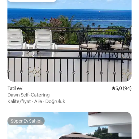
Misafirlerin favorilerinden en beğenilenler arasında
Tatil evi
5 üzerinden 
5,0 (94)
Dawn Self-Catering
Kalite/fiyat
·
Aile
·
Doğruluk
Süper Ev Sahibi
Süper Ev Sahibi