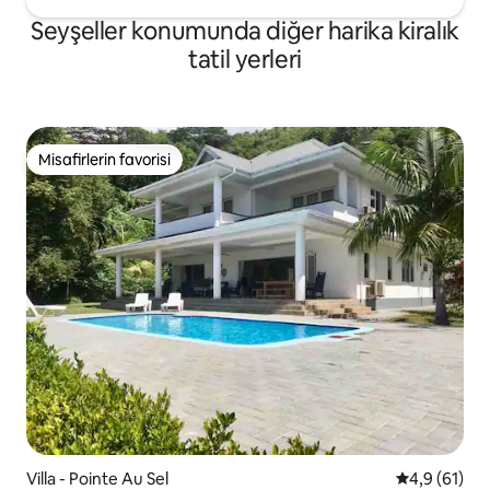
Seyşeller konumunda diğer harika kiralık
tatil yerleri
Misafirlerin favorisi
Misafirlerin favorisi
Villa - Pointe Au Sel
5 üzerinden
4,9 (61)