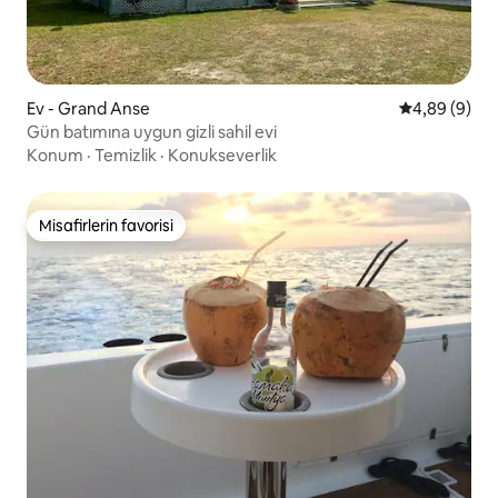
Ev - Grand Anse
5 üzerinden 
4,89 (9)
Gün batımına uygun gizli sahil evi
Konum
·
Temizlik
·
Konukseverlik
Misafirlerin favorisi
Misafirlerin favorisi