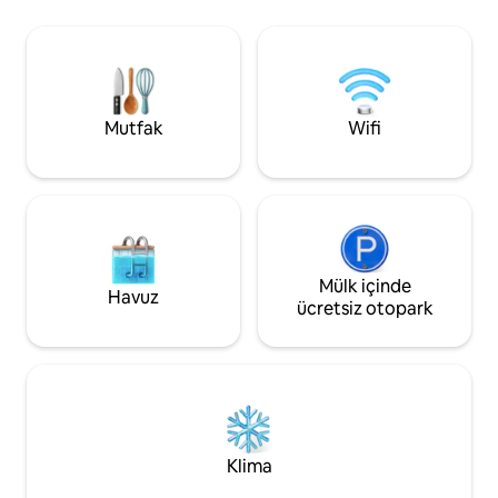
eğlencelidir. Rüzgarlı günlerde terasınızın
ana balkona açılan
hemen önündeki kırılan dalgaları izleyin.
banyolu duş. - 2. y
Doğayla çevrili yeni bir binanın
kişilik yatak, duş, 
konforunda ada hayatının tadını çıkarın.
verandası vardır. 
Arabası'nın ücretsi
Mutfak
Wifi
Mülk içinde
Havuz
ücretsiz otopark
Klima