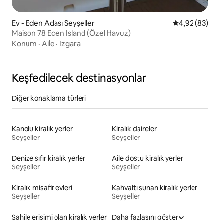
Ev - Eden Adası Seyşeller
5 üzerinden o
4,92 (83)
Maison 78 Eden Island (Özel Havuz)
Konum
·
Aile
·
Izgara
Keşfedilecek destinasyonlar
Diğer konaklama türleri
Kanolu kiralık yerler
Kiralık daireler
Seyşeller
Seyşeller
Denize sıfır kiralık yerler
Aile dostu kiralık yerler
Seyşeller
Seyşeller
Kiralık misafir evleri
Kahvaltı sunan kiralık yerler
Seyşeller
Seyşeller
Sahile erişimi olan kiralık yerler
Daha fazlasını göster