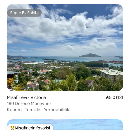
Süper Ev Sahibi
Süper Ev Sahibi
Misafir evi - Victoria
5 üzerinden
5,0 (13)
180 Derece Mücevher
Konum
·
Temizlik
·
Yürünebilirlik
Misafirlerin favorisi