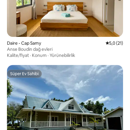
Daire - Cap Samy
5 üzerinden
5,0 (21)
Anse Boudin dağ evleri
Kalite/fiyat
·
Konum
·
Yürünebilirlik
Süper Ev Sahibi
Süper Ev Sahibi