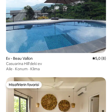
Ev - Beau Vallon
5 üzerinde
5,0 (8)
Casuarina Hill'deki ev
Aile
·
Konum
·
Klima
Misafirlerin favorisi
Misafirlerin favorisi