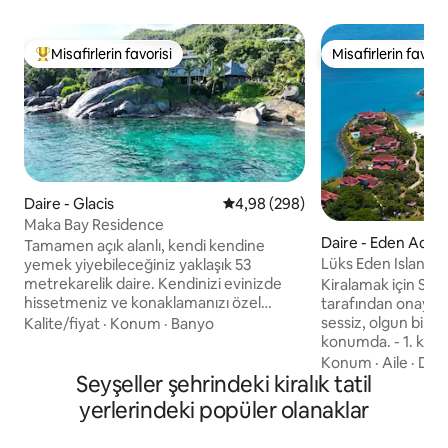
Misafirlerin favorisi
Misafirlerin favoris
Misafirlerin favorilerinden en beğenilenler arasında
Misafirlerin favoris
Daire - Glacis
5 üzerinden ortalama 4,98 puan
4,98 (298)
Maka Bay Residence
Daire - Eden Adası
Tamamen açık alanlı, kendi kendine
Lüks Eden Island A
yemek yiyebileceğiniz yaklaşık 53
Kat/Güvenli Sessi
metrekarelik daire. Kendinizi evinizde
Kiralamak için Sağl
hissetmeniz ve konaklamanızı özel
tarafından onaylanmıştır Ede
kılmanız için gereken tüm temel şeylere
sessiz, olgun bir al
Kalite/fiyat
·
Konum
·
Banyo
sahipsiniz. Her gün, her dakika değişen
konumda. - 1. kat 
muhteşem manzaralarla rahatlayın.
erişimi olmayan çoc
Konum
·
Aile
·
Dur
Yağmurlu günlerde bile, damlacıkların
Seyşeller şehrindeki kiralık tatil
Körfez manzarası -
düz denizde kendi tasarımlarını
mutfak + yaşam ala
yerlerindeki popüler olanaklar
oluşturduğunu görürken denize bakmak
yemek için güzel bi
ve bir teknedeymiş gibi hissetmek
boy yataklı ana ya