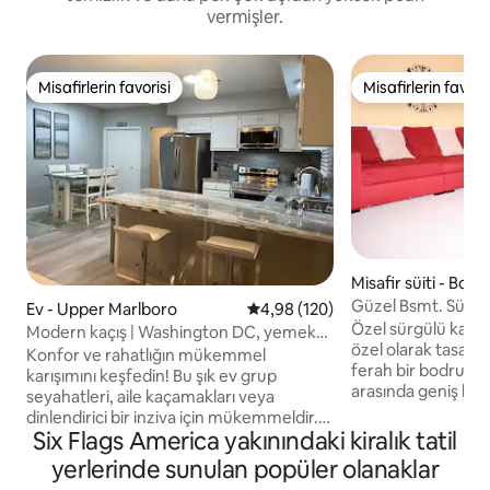
vermişler.
Misafirlerin favorisi
Misafirlerin favoris
Misafirlerin favorisi
Misafirlerin favoris
Misafir süiti - Bowi
Güzel Bsmt. Süit, 
Ev - Upper Marlboro
5 üzerinden ortalama 4,98 puan
4,98 (120)
Özel sürgülü kapı gi
Modern kaçış | Washington DC, yemek
özel olarak tasarla
ve eğlenceye yakın!
Konfor ve rahatlığın mükemmel
ferah bir bodrum sü
karışımını keşfedin! Bu şık ev grup
arasında geniş bir 
seyahatleri, aile kaçamakları veya
odası, banyo, oyu
dinlendirici bir inziva için mükemmeldir.
bulunmaktadır. Ka
Six Flags America yakınındaki kiralık tatil
Washington Commanders'ın evi olan
bağlantısı, akıllı 
FedExField'a sadece birkaç dakika
yerlerinde sunulan popüler olanaklar
jeneratör. BWI veya Reagan Ulusal
mesafede ve Washington D.C. şehir