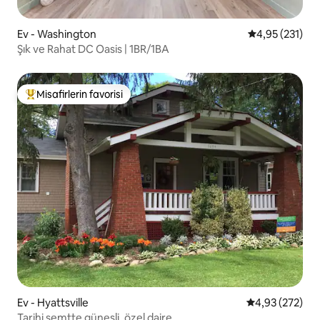
Ev - Washington
5 üzerinden o
4,95 (231)
Şık ve Rahat DC Oasis | 1BR/1BA
Misafirlerin favorisi
Misafirlerin favorilerinden en beğenilenler arasında
Ev - Hyattsville
5 üzerinden or
4,93 (272)
Tarihi semtte güneşli, özel daire