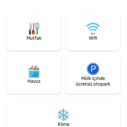
Havalimanı'na 30 
merkezine, National Harbor'a ve Nats
istasyonuna 5 mil 
Park'a hızlı bir metro yolculuğu
banliyö sakininin hayalidir
mesafesinde. Woodmore Towne
yakın ve FedExFie
Centre'da alışveriş yapın ve yemek yiyin,
Redskins Stadyumu,
AMC Theatres'ta film izleyin, Watkins
Washington DC ve
Regional Park'ı keşfedin veya Prince
Harbor'a arabayla 
George's Equestrian Center'da en iyi
Mutfak
Wifi
binicilik etkinliklerinin tadını çıkarın.
Rakipsiz konum. Şimdi rezervasyon
yapın!
Mülk içinde
Havuz
ücretsiz otopark
Klima