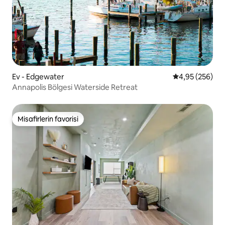
Ev - Edgewater
5 üzerinden or
4,95 (256)
Annapolis Bölgesi Waterside Retreat
Misafirlerin favorisi
Misafirlerin favorisi