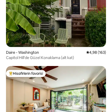
Daire - Washington
5 üzerinden or
4,98 (163)
Capitol Hill'de Güzel Konaklama (alt kat)
Misafirlerin favorisi
Misafirlerin favorilerinden en beğenilenler arasında