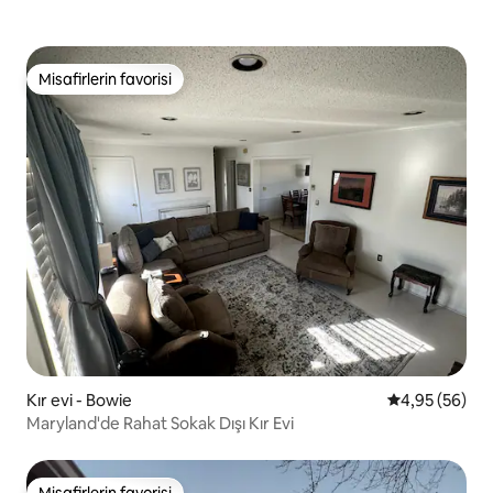
Misafirlerin favorisi
Misafirlerin favorisi
Kır evi - Bowie
5 üzerinden o
4,95 (56)
Maryland'de Rahat Sokak Dışı Kır Evi