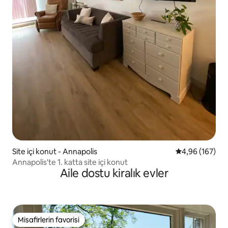
Site içi konut - Annapolis
5 üzerinden or
4,96 (167)
Annapolis'te 1. katta site içi konut
Aile dostu kiralık evler
Misafirlerin favorisi
Misafirlerin favorisi