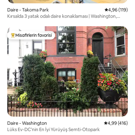
Daire - Takoma Park
5 üzerinden o
4,96 (119)
Kırsalda 3 yatak odalı daire konaklaması | Washington,
D.C.’ye birkaç dakika mesafede
Misafirlerin favorisi
Misafirlerin favorilerinden en beğenilenler arasında
Daire - Washington
5 üzerinden or
4,99 (416)
Lüks Ev-DC'nin En İyi Yürüyüş Semti-Otopark