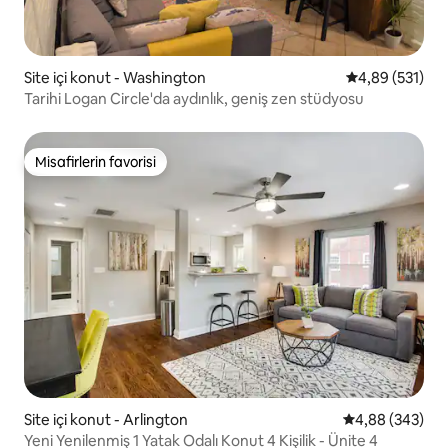
Site içi konut - Washington
5 üzerinden or
4,89 (531)
Tarihi Logan Circle'da aydınlık, geniş zen stüdyosu
Misafirlerin favorisi
Misafirlerin favorisi
Site içi konut - Arlington
5 üzerinden or
4,88 (343)
Yeni Yenilenmiş 1 Yatak Odalı Konut 4 Kişilik - Ünite 4