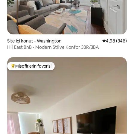
Site içi konut - Washington
5 üzerinden or
4,98 (346)
Hill East BnB - Modern Stil ve Konfor 3BR/3BA
Misafirlerin favorisi
Misafirlerin favorilerinden en beğenilenler arasında