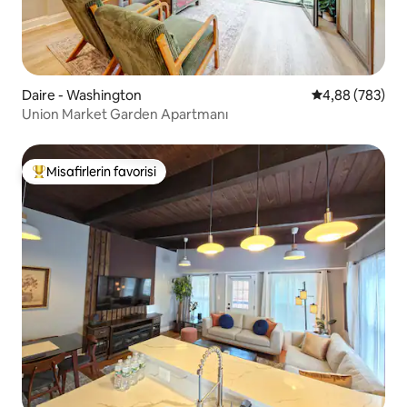
Daire - Washington
5 üzerinden or
4,88 (783)
Union Market Garden Apartmanı
Misafirlerin favorisi
Misafirlerin favorilerinden en beğenilenler arasında