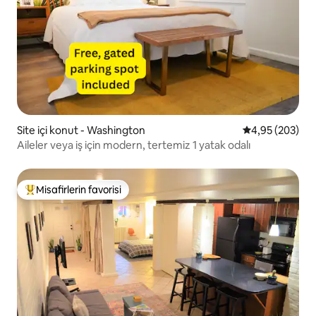
Site içi konut - Washington
5 üzerinden or
4,95 (203)
Aileler veya iş için modern, tertemiz 1 yatak odalı
Misafirlerin favorisi
Misafirlerin favorilerinden en beğenilenler arasında