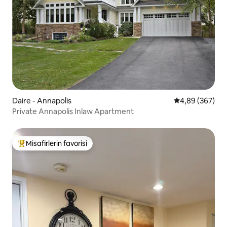
Daire - Annapolis
5 üzerinden or
4,89 (367)
Private Annapolis Inlaw Apartment
Misafirlerin favorisi
Misafirlerin favorilerinden en beğenilenler arasında