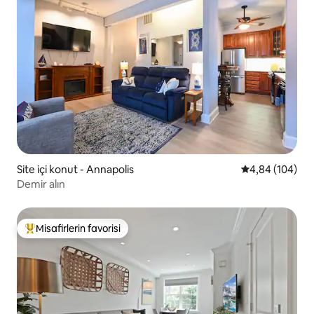
Site içi konut - Annapolis
5 üzerinden or
4,84 (104)
Demir alın
Misafirlerin favorisi
Misafirlerin favorilerinden en beğenilenler arasında