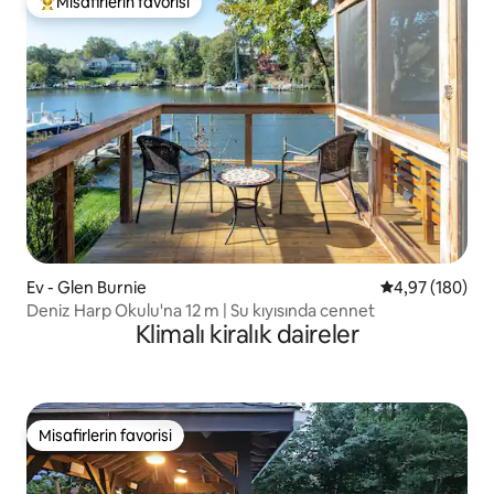
Misafirlerin favorisi
Misafirlerin favorilerinden en beğenilenler arasında
Ev - Glen Burnie
5 üzerinden or
4,97 (180)
Deniz Harp Okulu'na 12 m | Su kıyısında cennet
Klimalı kiralık daireler
Misafirlerin favorisi
Misafirlerin favorisi