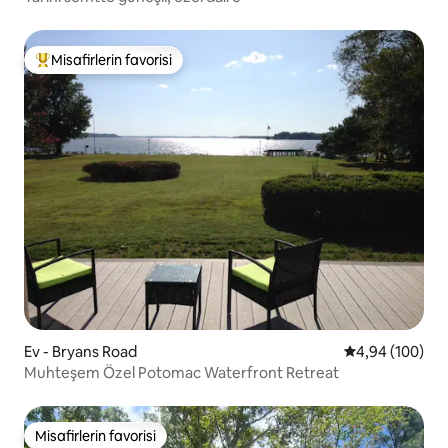
Misafirlerin favorisi
Misafirlerin favorilerinden en beğenilenler arasında
Ev - Bryans Road
5 üzerinden or
4,94 (100)
Muhteşem Özel Potomac Waterfront Retreat
Misafirlerin favorisi
Misafirlerin favorisi