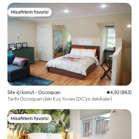
Misafirlerin favorisi
Misafirlerin favorisi
Site içi konut - Occoquan
5 üzerinden or
4,92 (863)
Tarihi Occoquan'daki Kuş Yuvası (DC'ye dakikalar)
Misafirlerin favorisi
Misafirlerin favorisi