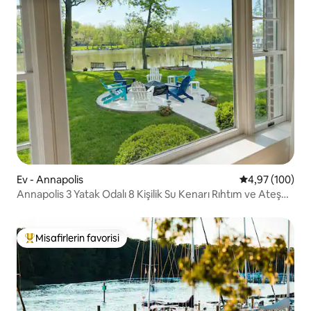
Ev - Annapolis
5 üzerinden or
4,97 (100)
Annapolis 3 Yatak Odalı 8 Kişilik Su Kenarı Rıhtım ve Ateş
Çukuru
Misafirlerin favorisi
Misafirlerin favorilerinden en beğenilenler arasında