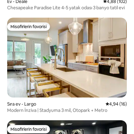
Ev - Deale
5 üzerinden or
4,88 (102)
Chesapeake Paradise Lite 4-5 yatak odası 3 banyo tatil evi
Misafirlerin favorisi
Misafirlerin favorisi
Sıra ev - Largo
5 üzerinden o
4,94 (16)
Modern İnziva | Stadyuma 3 mil, Otopark + Metro
Misafirlerin favorisi
Misafirlerin favorisi