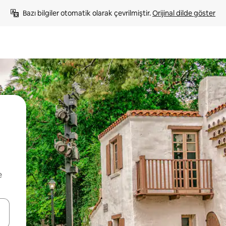
Bazı bilgiler otomatik olarak çevrilmiştir. 
Orijinal dilde göster
e
oklarıyla gezinin veya dokunarak ya da kaydırma hareketleriyle keşfedin