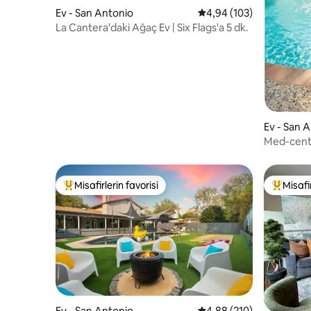
Ev - San Antonio
5 üzerinden ortalama 4
4,94 (103)
La Cantera'daki Ağaç Ev | Six Flags'a 5 dk.
Ev - San 
Med-center
Misafirlerin favorisi
Misafir
Misafirlerin favorilerinden en beğenilenler arasında
Misafirle
Ev - San Antonio
5 üzerinden ortalama 4
4,88 (210)