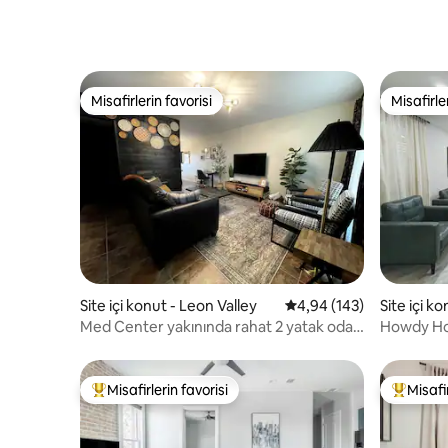
Misafirlerin favorisi
Misafirle
Misafirlerin favorisi
Misafirle
Site içi konut - Leon Valley
5 üzerinden ortalama 4
4,94 (143)
Site içi k
Med Center yakınında rahat 2 yatak odalı
Howdy Hol
ev
Misafirlerin favorisi
Misafir
Misafirlerin favorilerinden en beğenilenler arasında
Misafirle