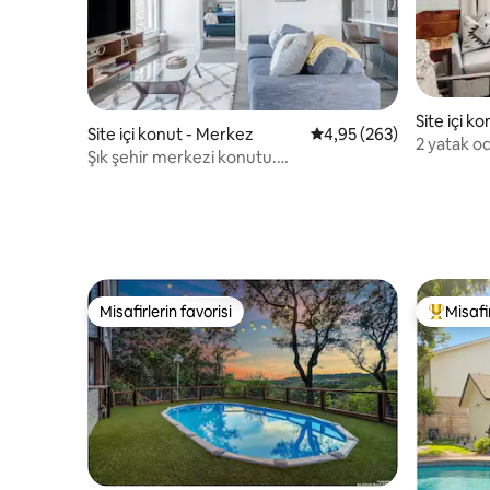
Site içi k
Site içi konut - Merkez
5 üzerinden ortalama 4
4,95 (263)
2 yatak o
Şık şehir merkezi konutu.
Walk'a ve
Alamodome/Riverwalk'a yürüyüş
mesafesinde
Misafirlerin favorisi
Misafir
Misafirlerin favorisi
Misafirle