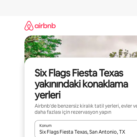
İçeriğe
atla
Six Flags Fiesta Texas
yakınındaki konaklama
yerleri
Airbnb'de benzersiz kiralık tatil yerleri, evler v
daha fazlası için rezervasyon yapın
Konum
Sonuçlar kullanılabilir olduğunda yukarı ve aşağı 