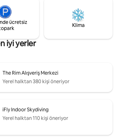
 •
Cantera'ya 5 dakika, şehir
l Country
merkezine/River Walk'a 15 dakika
nlerin
mesafededir. En iyi turistik yerlerin
ık sık
yakınında lüks arayan aileler veya gruplar
inde ücretsiz
Klima
için idealdir. Unutulmaz bir konaklama için
topark
adını
hemen rezervasyon yapın!
 iyi yerler
The Rim Alışveriş Merkezi
Yerel halktan 380 kişi öneriyor
iFly Indoor Skydiving
Yerel halktan 110 kişi öneriyor