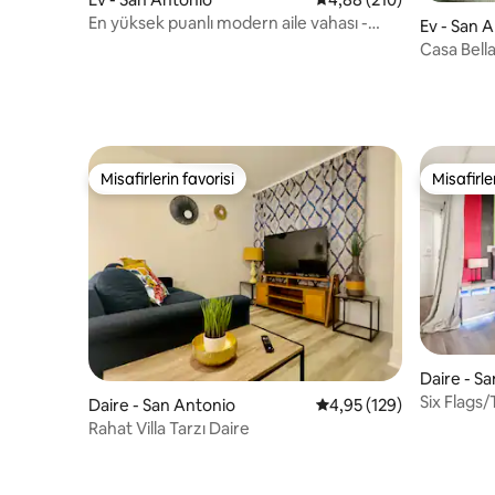
En yüksek puanlı modern aile vahası -
Ev - San 
Havuz ve mini golf
Casa Bell
Misafirlerin favorisi
Misafirle
Misafirlerin favorisi
Misafirle
Daire - S
Six Flags
Daire - San Antonio
5 üzerinden ortalama 4
4,95 (129)
Stüdyo, K
Rahat Villa Tarzı Daire