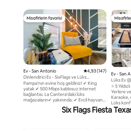
Misafirlerin favorisi
Misafirle
Misafirlerin favorisi
Misafirle
Ev - San Antonio
5 üzerinden ortalama 4
4,93 (147)
Ev - San 
Dinlendirici Ev - SixFlags ve Lüks
Lüks Ev @
Mağazalar Yanında King Yataklı
Pampa'nın evine hoş geldiniz! ✔ King
SeaWorld
⭐️ 5 Yıldız
yatak ✔ 500 Mbps kablosuz internet
Yerlere v
bağlantısı. La Cantera'daki lüks
Karaoke, o
mağazaların✔ yakınında. ✔ Evcil hayvan
Lüks konfo
ücreti yok. ✔ Geniş yaşam alanı Alışveriş,
Six Flags Fiesta Texa
işleriyle 
eğlence ve gurme yemeklerin yakınında
La Canter
mükemmel bir konuma sahip şık 3 yatak
Golf, Andr
odalı evde eğlenceli ve dinlendirici bir
Downtown 
kaçamağın tadını çıkarın. Sonraki tatiliniz
Aileler, ar