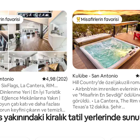
rin favorisi
Misafirlerin favorisi
rin favorisi
Misafirlerin favorilerinden en b
,93 puan, 147 değerlendirme
Kulübe - San Antonio
5
Antonio
5 üzerinden ortalama 4,98 puan, 202 değerl
4,98 (202)
Hill Country’de özel jakuzili rom
 SixFlags, La Cantera, RIM
kulübe
• Airbnb'nin imrenilen evlerinin en
lı Dinlenme Yeri | En İyi Turistik
ve "Misafirin En Sevdiği" ödülüne
e Eğlence Mekânlarına Yakın |
görüldü. • La Cantera, The Rim ve Fiesta
yun çatı katı ve daha fazlası
Texas'a 12 dakika. Şehir
run keyfini çıkarın ve temizlik
Merkezi/Riverwalk ve SeaWorld
s yakınındaki kiralık tatil yerlerinde sun
uğraşmayın! 6 Flags, the Shops @
dakika (trafik bekleniyor) • Jakuzide
a, RIM, SeaWorld, UTSA, Top
dinlenin ve açık bir Hill Countr
etti, Lackland AFB, Pearl,
yıldızların ve gezegenlerin keyfin
yakınında birinci sınıf konum.
Sadece 15 dakika uzaklıktaki ilg
kadaşlar, gruplar, iş için seyahat