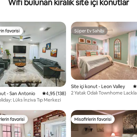
Wifi bulunan kiralık site içi konutlar
rin favorisi
Süper Ev Sahibi
rin favorisi
Süper Ev Sahibi
Site içi konut - Leon Valley
5
2 Yatak Odalı Townhome Lackla
,94 puan, 143 değerlendirme
onut - San Antonio
5 üzerinden ortalama 4,95 puan, 138 değerl
4,95 (138)
Medical Center, Six Flags
iday: Lüks İnziva Tıp Merkezi
lerin favorisi
Misafirlerin favorisi
rin favorilerinden en beğenilenler arasında
Misafirlerin favorisi