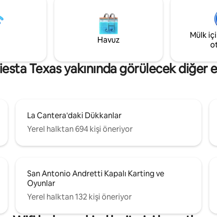
kasabasında bir randevunuz var.
BMT mezunları, bekarlığa veda
Jakuzide dinlenin ve açık bir Hil
ve etkinlikler için mükemmeldir.
gecesinde yıldızların ve gezege
ve eğlence için çok sayıda
tadını çıkarın. Geyik ve Türkiye s
Mülk iç
oyun alanı ★ Şef mutfağı ★
Havuz
aşağıdaki vadide görülür. Kapalı
o
 6 TV ★ Bilardo ★ Shuffle
verandanın altında kahvenizin t
ari salonları ★ Mısır deliği ★
çıkarın.
Fiesta Texas yakınında görülecek diğer en
La Cantera'daki Dükkanlar
Yerel halktan 694 kişi öneriyor
San Antonio Andretti Kapalı Karting ve
Oyunlar
Yerel halktan 132 kişi öneriyor