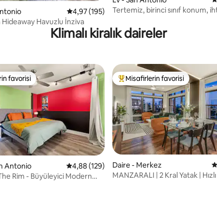
Tertemiz, birinci sınıf konum, ih
Antonio
5 üzerinden ortalama 4,97 puan, 195 değerl
4,97 (195)
olan her şey!
a Hideaway Havuzlu İnziva
Klimalı kiralık daireler
rin favorisi
Misafirlerin favorisi
rin favorisi
Misafirlerin favorilerinden en b
Daire - Merkez
5
an Antonio
5 üzerinden ortalama 4,88 puan, 129 değerl
4,88 (129)
MANZARALI | 2 Kral Yatak | Hızl
/The Rim - Büyüleyici Modern
,95 puan, 129 değerlendirme
İnternet Bağlantısı
ing