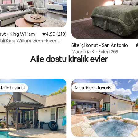
onut - King William
5 üzerinden ortalama 4,99 puan, 210 değerl
4,99 (210)
,95 puan, 263 değerlendirme
dalı King William Gem~River
Site içi konut - San Antonio
5
 restoranlara yürüyün!
Magnolia Kır Evleri 269
Aile dostu kiralık evler
lerin favorisi
Misafirlerin favorisi
rin favorilerinden en beğenilenler arasında
Misafirlerin favorisi