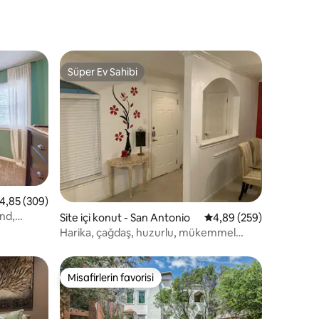
Süper Ev Sahibi
Süper Ev Sahibi
 üzerinden ortalama 4,85 puan, 309 değerlendirme
4,85 (309)
nd,
endirme
Site içi konut - San Antonio
5 üzerinden ortalama 4
4,89 (259)
Harika, çağdaş, huzurlu, mükemmel
konumda.
Misafirlerin favorisi
Misafirlerin favorisi