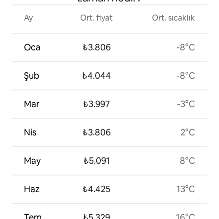
Ay
Ort. fiyat
Ort. sıcaklık
Oca
₺3.806
-8°C
Şub
₺4.044
-8°C
Mar
₺3.997
-3°C
Nis
₺3.806
2°C
May
₺5.091
8°C
Haz
₺4.425
13°C
Tem
₺5.329
16°C