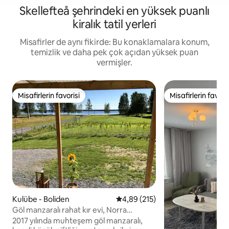
Skellefteå şehrindeki en yüksek puanlı
kiralık tatil yerleri
Misafirler de aynı fikirde: Bu konaklamalara konum,
temizlik ve daha pek çok açıdan yüksek puan
vermişler.
Misafirlerin favorisi
Misafirlerin favoris
Misafirlerin favorisi
Misafirlerin favoris
Kulübe - Boliden
5 üzerinden ortalama 4,89 puan
4,89 (215)
Göl manzaralı rahat kır evi, Norra
bergfors
2017 yılında muhteşem göl manzaralı,