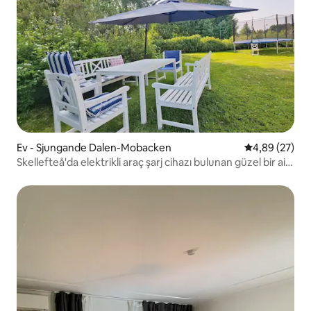
Ev - Sjungande Dalen-Mobacken
5 üzerinden o
4,89 (27)
Skellefteå'da elektrikli araç şarj cihazı bulunan güzel bir aile
villası