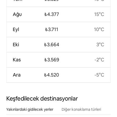
Ağu
₺4.377
15°C
Eyl
₺3.711
10°C
Eki
₺3.664
3°C
Kas
₺3.569
-2°C
Ara
₺4.520
-5°C
Keşfedilecek destinasyonlar
Yakınlardaki gidilecek yerler
Diğer konaklama türleri