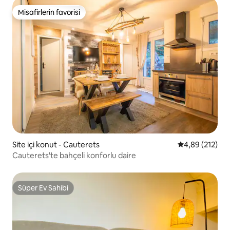
Misafirlerin favorisi
Misafirlerin favorisi
Site içi konut - Cauterets
5 üzerinden or
4,89 (212)
Cauterets'te bahçeli konforlu daire
Süper Ev Sahibi
Süper Ev Sahibi