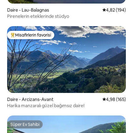
Daire - Lau-Balagnas
5 üzerinden or
4,82 (194)
Pirenelerin eteklerinde stüdyo
Misafirlerin favorisi
Misafirlerin favorilerinden en beğenilenler arasında
Daire - Arcizans-Avant
5 üzerinden or
4,98 (165)
Harika manzaralı güzel bağımsız daire!
Süper Ev Sahibi
Süper Ev Sahibi