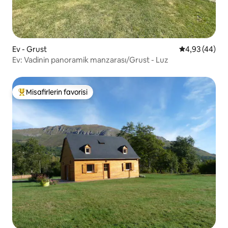
Ev - Grust
5 üzerinden o
4,93 (44)
Ev: Vadinin panoramik manzarası/Grust - Luz
Misafirlerin favorisi
Misafirlerin favorilerinden en beğenilenler arasında