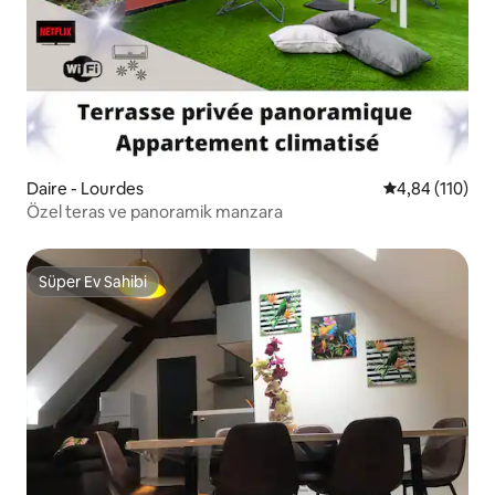
Daire - Lourdes
5 üzerinden o
4,84 (110)
Özel teras ve panoramik manzara
Süper Ev Sahibi
Süper Ev Sahibi