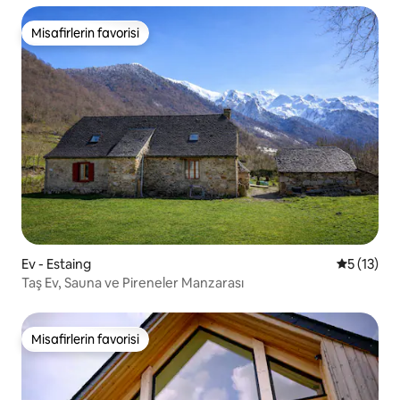
Misafirlerin favorisi
Misafirlerin favorisi
Ev - Estaing
5 üzerind
5 (13)
Taş Ev, Sauna ve Pireneler Manzarası
Misafirlerin favorisi
Misafirlerin favorisi