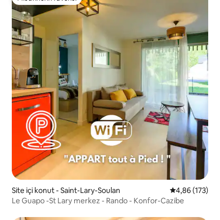
Misafirlerin favorisi
Site içi konut - Saint-Lary-Soulan
5 üzerinden or
4,86 (173)
Le Guapo -St Lary merkez - Rando - Konfor-Cazibe