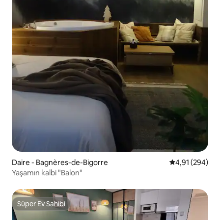
Daire - Bagnères-de-Bigorre
5 üzerinden or
4,91 (294)
Yaşamın kalbi "Balon"
Süper Ev Sahibi
Süper Ev Sahibi