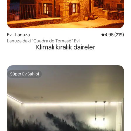
Ev - Lanuza
5 üzerinden or
4,95 (219)
Lanuza'daki "Cuadra de Tomasé" Evi
Klimalı kiralık daireler
Süper Ev Sahibi
Süper Ev Sahibi