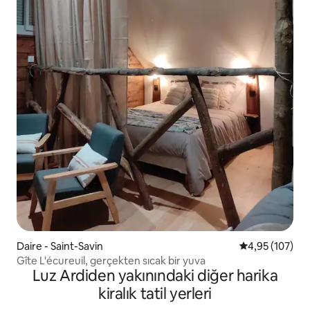
Daire - Saint-Savin
5 üzerinden or
4,95 (107)
Gîte L'écureuil, gerçekten sıcak bir yuva
Luz Ardiden yakınındaki diğer harika
kiralık tatil yerleri