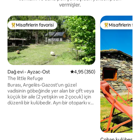
vermişler.
Misafirlerin favorisi
Misafirlerin favo
Misafirlerin favorilerinden en beğenilenler arasında
Misafirlerin favor
Dağ evi - Ayzac-Ost
5 üzerinden ortalama 4,95 puan
4,95 (350)
The little Refuge
Burası, Argelès-Gazost'un güzel
vadisinin göbeğinde yer alan bir çift veya
küçük bir aile (2 yetişkin ve 2 çocuk) için
düzenli bir kulübedir. Ayrı bir otoparkı ve
kendine ait bir bahçesi olan yaklaşık 40
metrekarelik küçük bir evdir. 450 m
yüksekliğindeki bu ev, mağazalara
yakındır (2 süpermarkete 5 dakikadan az
mesafede), ancak sessiz bir yerde,
ormanın kenarında, karşı karşıya değildir.
Çoban kulübesi - 