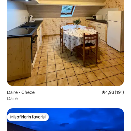
Daire - Chèze
5 üzerinden o
4,93 (191)
Daire
Misafirlerin favorisi
Misafirlerin favorisi