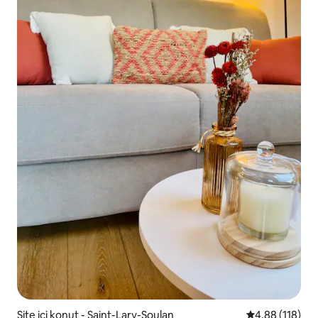
Site içi konut - Saint-Lary-Soulan
5 üzerinden o
4,88 (118)