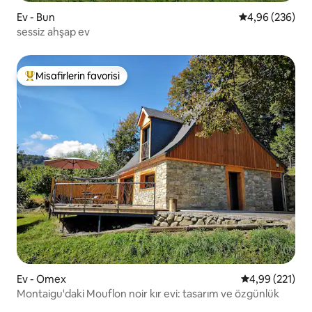
Ev - Bun
5 üzerinden or
4,96 (236)
sessiz ahşap ev
Misafirlerin favorisi
Misafirlerin favorilerinden en beğenilenler arasında
Ev - Omex
5 üzerinden or
4,99 (221)
Montaigu'daki Mouflon noir kır evi: tasarım ve özgünlük