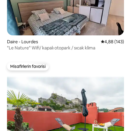
Daire - Lourdes
5 üzerinden or
4,88 (143)
"Le Nature" Wifi/ kapalı otopark / sıcak klima
Misafirlerin favorisi
Misafirlerin favorisi