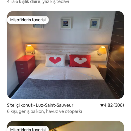
4 ila 6 kişilik daire, yaz kış tedavi
Misafirlerin favorisi
Misafirlerin favorisi
Site içi konut - Luz-Saint-Sauveur
5 üzerinden or
4,82 (306)
6 kişi, geniş balkon, havuz ve otoparkı
Misafirlerin favorisi