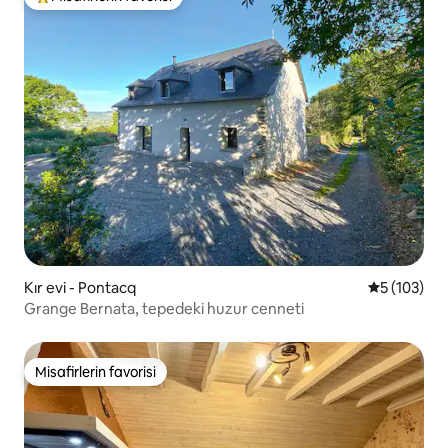
Misafirlerin favorilerinden en beğenilenler arasında
Kır evi - Pontacq
5 üzerinden
5 (103)
Grange Bernata, tepedeki huzur cenneti
Misafirlerin favorisi
Misafirlerin favorisi