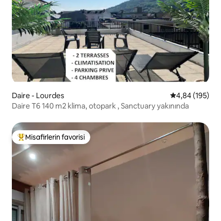
Daire - Lourdes
5 üzerinden or
4,84 (195)
Daire T6 140 m2 klima, otopark , Sanctuary yakınında
Misafirlerin favorisi
Misafirlerin favorilerinden en beğenilenler arasında