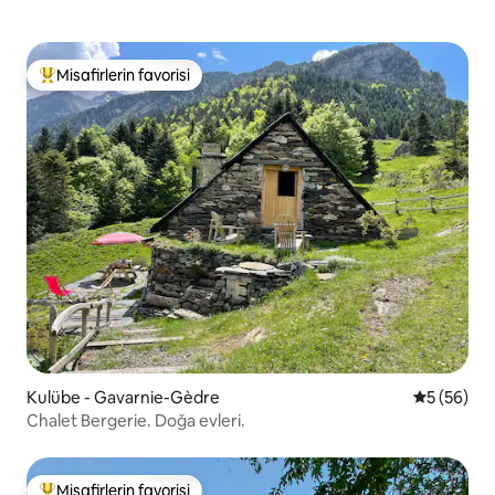
Misafirlerin favorisi
Misafirlerin favorilerinden en beğenilenler arasında
Kulübe - Gavarnie-Gèdre
5 üzerinde
5 (56)
Chalet Bergerie. Doğa evleri.
Misafirlerin favorisi