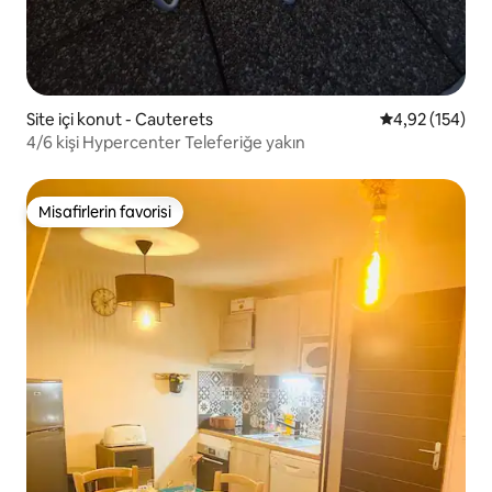
Site içi konut - Cauterets
5 üzerinden or
4,92 (154)
4/6 kişi Hypercenter Teleferiğe yakın
Misafirlerin favorisi
Misafirlerin favorisi