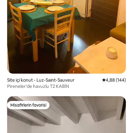
Site içi konut - Luz-Saint-Sauveur
5 üzerinden or
4,88 (144)
Pireneler'de havuzlu T2 KABİN
Misafirlerin favorisi
Misafirlerin favorisi