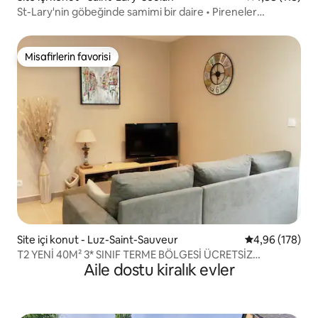
St-Lary'nin göbeğinde samimi bir daire • Pireneler
manzaralı
Misafirlerin favorisi
Misafirlerin favorisi
Site içi konut - Luz-Saint-Sauveur
5 üzerinden or
4,96 (178)
T2 YENİ 40M² 3* SINIF TERME BÖLGESİ ÜCRETSİZ
Aile dostu kiralık evler
KABLOSUZ İNTERNET