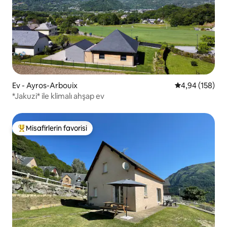
Ev - Ayros-Arbouix
5 üzerinden or
4,94 (158)
*Jakuzi* ile klimalı ahşap ev
Misafirlerin favorisi
Misafirlerin favorilerinden en beğenilenler arasında