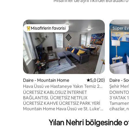
Misafirler de aynı fikirde! Buradaki 
Misafirlerin favorisi
Süper Ev
Misafirlerin favorilerinden en beğenilenler arasında
Süper Ev
Daire - Mountain Home
5 üzerinden ortalama
5,0 (20)
Daire - S
Hava Üssü ve Hastaneye Yakın Temiz 2
Şehir Mer
Yatak Odalı Mekân | Hızlı Wifi + Sessiz
Boise Bulv
ÜCRETSİZ KABLOSUZ İNTERNET
DOWNTOW
BAĞLANTISI. ÜCRETSİZ NETFLIX
3 YATAK 
ÜCRETSİZ KAHVE ÜCRETSİZ PARK YERİ
Tamamen 
Mountain Home Hava Üssü ve St. Luke's
cihazlar, 
Tıp Merkezi’ne sadece birkaç dakika
döşeme, f
mesafede, sessiz ve merkezi bir bölgede,
otopark v
Yılan Nehri bölgesinde ot
2 yatak odalı temiz ve konforlu bir
ve Akıllı 