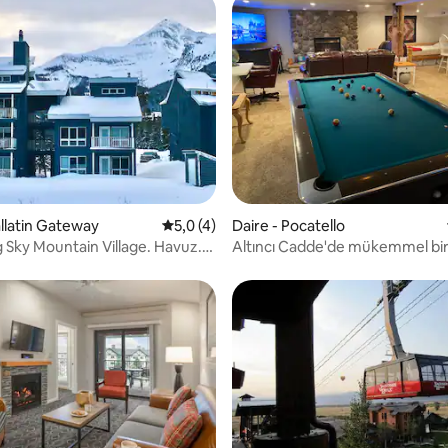
,86 puan, 131 değerlendirme
allatin Gateway
5 üzerinden ortalama 5,0 puan, 4 değerl
5,0 (4)
Daire - Pocatello
Big Sky Mountain Village. Havuz.
Altıncı Cadde'de mükemmel bir
yeri!