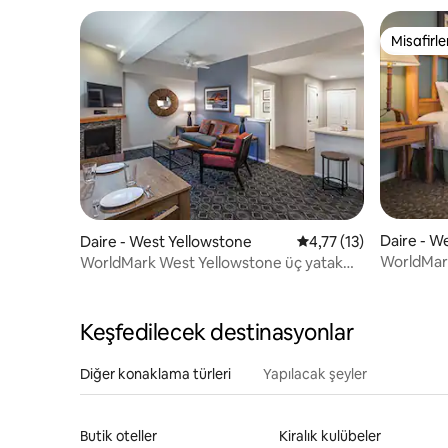
Misafirle
Misafirle
Daire - W
Daire - West Yellowstone
5 üzerinden ortalama 
4,77 (13)
WorldMar
WorldMark West Yellowstone üç yatak
Odalı - 5 
odası - 5 yatak!
Keşfedilecek destinasyonlar
Diğer konaklama türleri
Yapılacak şeyler
Butik oteller
Kiralık kulübeler