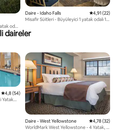
Daire - Idaho Falls
5 üzerinden ortalama
4,91 (22)
Misafir Süitleri - Büyüleyici 1 yatak odalı 1
banyolu süit.
yatak odalı
i daireler
5 üzerinden ortalama 4,8 puan, 54 değerlendirme
4,8 (54)
i Yatak
endirme
Daire - West Yellowstone
5 üzerinden ortalama
4,78 (32)
WorldMark West Yellowstone - 4 Yatak, 6
Kişilik!