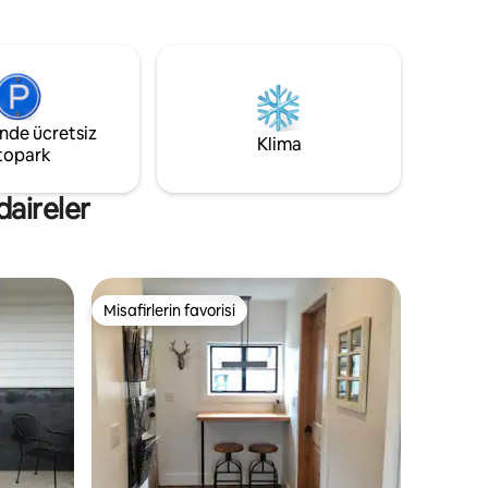
 on dakika
sadece birkaç blok uzaklıktadır.
Üniversite öğrencilerini ziyaret ederken,
ırırken
Yellowstone veya Grand Teton Milli
.
Parkı'na giderken mola verirken veya
e garaj
Doğu Idaho'nun harika açık hava
Bağımsız
alanlarının tadını çıkarmak için bir süre
inde ücretsiz
kalmak için mükemmel bir konaklama
Klima
topark
yeridir.
daireler
Misafirlerin favorisi
Misafirlerin favorisi