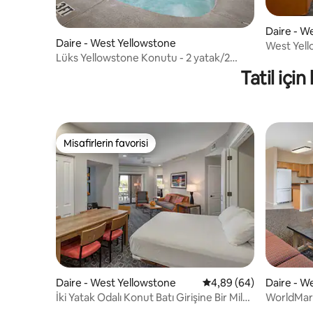
Daire - W
Daire - West Yellowstone
West Yell
Lüks Yellowstone Konutu - 2 yatak/2
kasaba, 2 
banyo Queen
Tatil içi
Misafirlerin favorisi
Misafirlerin favorisi
Daire - West Yellowstone
5 üzerinden ortalama 
4,89 (64)
Daire - W
İki Yatak Odalı Konut Batı Girişine Bir Mil
WorldMark
Mesafede!
*Havuz ve