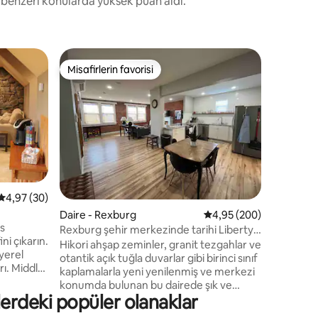
ve benzeri konularda yüksek puan aldı.
Daire - 
Misafirlerin favorisi
Misafirle
Misafirlerin favorisi
Misafirle
Şehir mer
Bozeman 
tamamen 
Street'tek
bulunmakt
sevdiğini
mağazala
mesafesin
şunlardır
endirme
5 üzerinden ortalama 4,97 puan, 30 değerlendirme
4,97 (30)
granit te
Daire - Rexburg
5 üzerinden ortalama 4
4,95 (200)
koleksiyo
es
mobilyala
Rexburg şehir merkezinde tarihi Liberty
ni çıkarın.
yüksek ta
Flats Apt 1
Hikori ahşap zeminler, granit tezgahlar ve
 yerel
ayrı ısıtma ve klima
otantik açık tuğla duvarlar gibi birinci sınıf
rı. Middle-
gizli bir 
kaplamalarla yeni yenilenmiş ve merkezi
ette
konumda bulunan bu dairede şık ve
a rehberli
elerdeki popüler olanaklar
kentsel bir deneyimin tadını çıkarın. BYU-
I, harika restoranlar, bakkal ve hastaneye