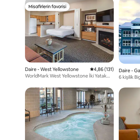
Misafirlerin favorisi
Misafirlerin favorisi
Daire - West Yellowstone
5 üzerinden ortalama 4
4,86 (131)
Daire - G
WorldMark West Yellowstone İki Yatak
6 kişilik 
Odalı - 6 Kişilik!
Jakuziler.