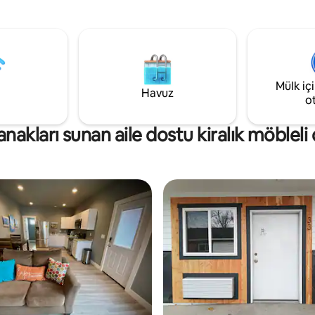
, şehir parklarına, restoranlara,
restoranlarına ve mağazalarına
e Greenbelt'e yürüyün!
mesafede. Gününüzü huzurlu bir çam
 en iyi yer. Yerel olarak 15 'ten
ormanıyla çevrili olarak sonland
eyi yönetiyoruz, en iyi yerleri,
taze dağ havasının tadını çıkarın
obilyaları, dekoru buluyoruz ve
Konaklama, bir garaj park yeri v
 çok temiz tutuyoruz, bu yüzden
kapısının önünde iki yer içerir. 
 tekrar misafir alıyoruz!
ev.
Mülk iç
Havuz
o
anakları sunan aile dostu kiralık möbleli 