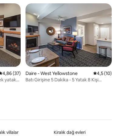
endirme
5 üzerinden ortalama 4,86 puan, 37 değerlendirme
4,86 (37)
Daire - West Yellowstone
5 üzerinden ortalam
4,5 (10)
ek yatak
Batı Girişine 5 Dakika - 5 Yatak 8 Kişi
Kalabilir *Jakuzi*
lık villalar
Kiralık dağ evleri