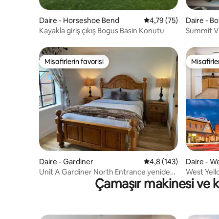
Daire - Horseshoe Bend
5 üzerinden ortalama 
4,79 (75)
Daire - 
Kayakla giriş çıkış Bogus Basin Konutu
Summit V
Misafirlerin favorisi
Misafirle
Misafirlerin favorisi
Misafirle
Daire - Gardiner
5 üzerinden ortalama 
4,8 (143)
Daire - W
Unit A Gardiner North Entrance yeniden
West Yell
Çamaşır makinesi ve ku
tasarlanmış motel odası