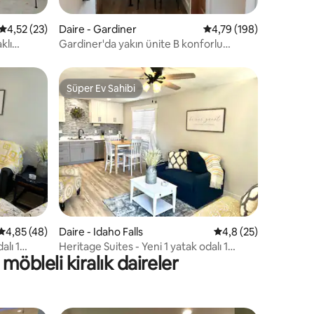
endirme
5 üzerinden ortalama 4,52 puan, 23 değerlendirme
4,52 (23)
Daire - Gardiner
5 üzerinden ortalama 
4,79 (198)
klı
Gardiner'da yakın ünite B konforlu
yenilenmiş motel odası
Süper Ev Sahibi
Süper Ev Sahibi
endirme
5 üzerinden ortalama 4,85 puan, 48 değerlendirme
4,85 (48)
Daire - Idaho Falls
5 üzerinden ortalam
4,8 (25)
alı 1
Heritage Suites - Yeni 1 yatak odalı 1
öbleli kiralık daireler
banyolu süit.