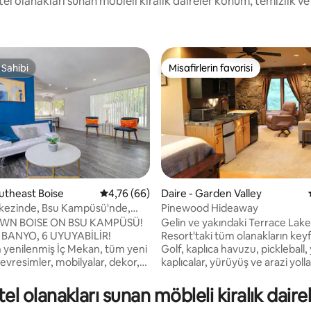
otel olanakları sunan möbleli kiralık daireler konum, temizlik 
 Sahibi
Misafirlerin favorisi
 Sahibi
Misafirlerin favorisi
 5,0 puan, 20 değerlendirme
outheast Boise
5 üzerinden ortalama 4,76 puan, 66 değerl
4,76 (66)
Daire - Garden Valley
kezinde, Bsu Kampüsü'nde,
Pinewood Hideaway
arı'nda 3 Yataklı! 1612
N BOISE ON BSU KAMPÜSÜ!
Gelin ve yakındaki Terrace Lak
1 BANYO, 6 UYUYABİLİR!
Resort'taki tüm olanakların keyfi
yenilenmiş İç Mekan, tüm yeni
Golf, kaplıca havuzu, pickleball,
nevresimler, mobilyalar, dekor,
kaplıcalar, yürüyüş ve arazi yolla
ayans, boya vb. Ücretsiz
fork Nehri'nde yüzün veya Pay
e WIFI, tam donanımlı mutfak
Nehri'nde kano yapın. Yakınlard
el olanakları sunan möbleli kiralık dair
TV'ler. Havaalanına 5 dakika, BSU
rafting turları da var. Crouch'un