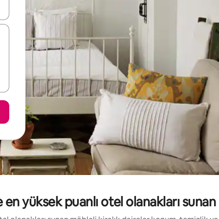
oklarıyla gezinin veya dokunarak ya da kaydırma hareketleriyle keşfedin
 en yüksek puanlı otel olanakları sunan m