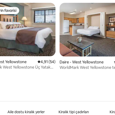
rin favorisi
rin favorisi
est Yellowstone
5 üzerinden ortalama 4,91 puan, 54 değerl
4,91 (54)
4,77 puan, 13 değerlendirme
Daire - West Yellowstone
k West Yellowstone Üç Yatak
WorldMark West Yellowstone t
Yatak!
odalı daire
Aile dostu kiralık yerler
Kiralık tipi çadırları
Kira