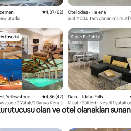
4,79 puan, 75 değerlendirme
Bozeman
5 üzerinden ortalama 4,87 puan, 62 değerl
4,87 (62)
Otel odası - Helena
iew Studio
Süit # 333: Tam donanımlı mutfa
modern süit.
rin favorisi
Süper Ev Sahibi
rin favorisi
Süper Ev Sahibi
4,8 puan, 143 değerlendirme
est Yellowstone
5 üzerinden ortalama 4,86 puan, 42 değerl
4,86 (42)
Daire - Idaho Falls
owstone 2 Yatak/2 Banyo Konut
Misafir Süitleri - Neşeli 1 yatak od
rutucusu olan ve otel olanakları sunan m
banyolu süit