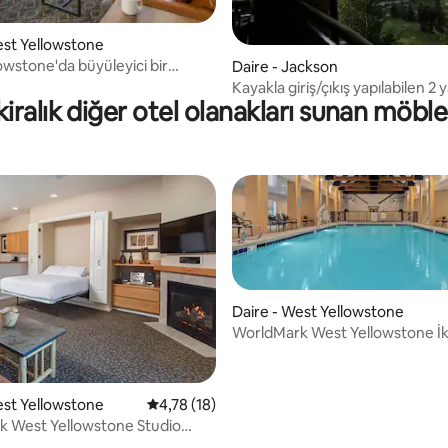
est Yellowstone
owstone'da büyüleyici bir
Daire - Jackson
yatak odalı
Kayakla giriş/çıkış yapılabilen 2 
n kiralık diğer otel olanakları sunan möblel
lüks Teton Club Villa
Daire - West Yellowstone
WorldMark West Yellowstone İk
Odası - 4 Yatak!
4,89 puan, 64 değerlendirme
est Yellowstone
5 üzerinden ortalama 4,78 puan, 18 değerl
4,78 (18)
 West Yellowstone Studio
 jakuzi*