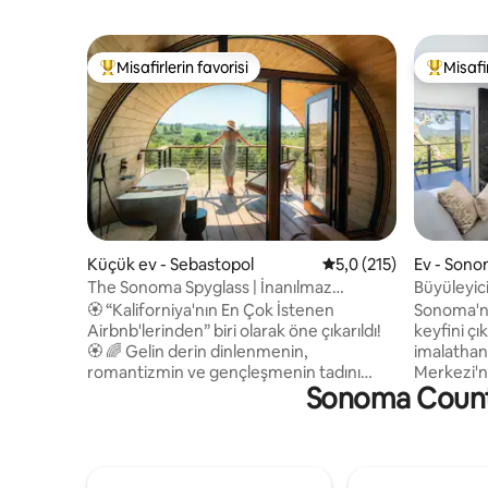
Misafirlerin favorisi
Misafir
Misafirlerin favorilerinden en beğenilenler arasında
Misafirle
Küçük ev - Sebastopol
5 üzerinden ortalama 
5,0 (215)
Ev - Son
The Sonoma Spyglass | İnanılmaz
Büyüleyic
Manzaralar + Sauna
| 6 kişilik
🏵️ “Kaliforniya'nın En Çok İstenen
Sonoma'n
Airbnb'lerinden” biri olarak öne çıkarıldı!
keyfini çıkarın! Ü
🏵️ 🌈 Gelin derin dinlenmenin,
imalathan
romantizmin ve gençleşmenin tadını
Merkezi'n
Sonoma County 
çıkarın! ❤️ 🌺 Artistree Home tarafından
Sonoma Vista
tasarlanıp inşa edilen Sonoma Spyglass,
çiftler için 
sürdürülebilirliği doğayla derin bir bağla
tepelerde
kusursuz bir şekilde harmanlayan
yatak odas
muhteşem bir dinlenme yeridir. 🍇
ve uzakta