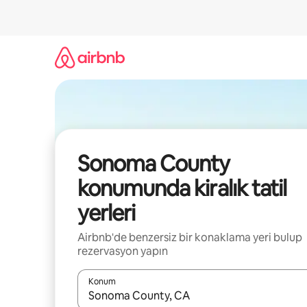
İçeriğe
atla
Sonoma County
konumunda kiralık tatil
yerleri
Airbnb'de benzersiz bir konaklama yeri bulup
rezervasyon yapın
Konum
Sonuçlar kullanılabilir olduğunda yukarı ve aşağı 