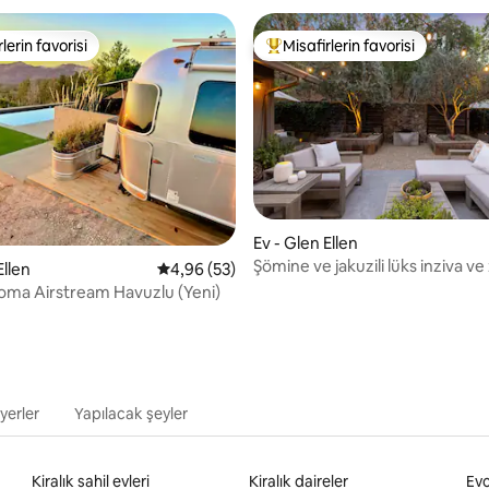
lerin favorisi
Misafirlerin favorisi
rin favorilerinden en beğenilenler arasında
Misafirlerin favorilerinden en b
Ev - Glen Ellen
Şömine ve jakuzili lüks inziva ve
,99 puan, 302 değerlendirme
Ellen
5 üzerinden ortalama 4,96 puan, 53 değerl
4,96 (53)
bahçesi
ma Airstream Havuzlu (Yeni)
yerler
Yapılacak şeyler
Kiralık sahil evleri
Kiralık daireler