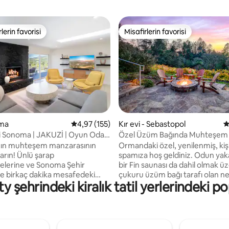
lerin favorisi
Misafirlerin favorisi
rin favorilerinden en beğenilenler arasında
Misafirlerin favorisi
5,0 puan, 215 değerlendirme
oma
5 üzerinden ortalama 4,97 puan, 155 değerl
4,97 (155)
Kır evi - Sebastopol
5
i Sonoma | JAKUZİ | Oyun Odası
Özel Üzüm Bağında Muhteşem 
Evi İnzivası
ın muhteşem manzarasının
Ormandaki özel, yenilenmiş, kiş
nlü şarap
spamıza hoş geldiniz. Odun ya
elerine ve Sonoma Şehir
bir Fin saunası da dahil olmak ü
e birkaç dakika mesafedeki
çukuru üzüm bağı tarafı olan ne
şehrindeki kiralık tatil yerlerindeki po
'ya hoş geldiniz. Aileler,
el değmemiş ormanın üzerinde
mükemmel bir yer! Meşe dolu
sıcak/soğuk daldıran pitoresk bi
 yer alan bu modern cennet, üç
güverteye sahiptir. Bu tamamen
ı, ısıtmalı zeminli iki şık banyo
kır evi, Sonoma County'nin prest
n çalışma dostu masalara
imalathanelerinden Halleck Vin