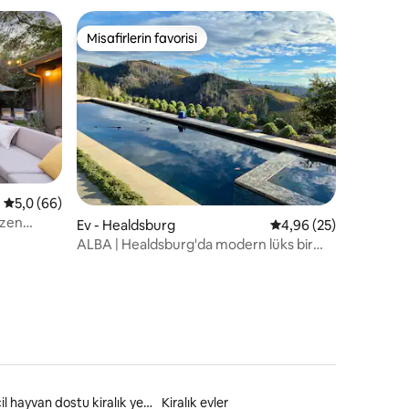
Misafirlerin favorisi
eğenilenler arasında
Misafirlerin favorisi
5 üzerinden ortalama 5,0 puan, 66 değerlendirme
5,0 (66)
 zen
endirme
Ev - Healdsburg
5 üzerinden ortalama
4,96 (25)
ALBA | Healdsburg'da modern lüks bir
inziva
Evcil hayvan dostu kiralık yerler
Kiralık evler