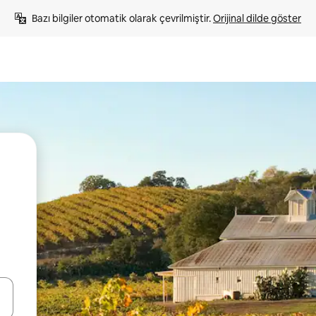
Bazı bilgiler otomatik olarak çevrilmiştir. 
Orijinal dilde göster
oklarıyla gezinin veya dokunarak ya da kaydırma hareketleriyle keşfedin