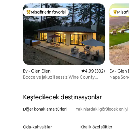
Misafirlerin favorisi
Misafir
Misafirlerin favorilerinden en beğenilenler arasında
Misafirle
Ev - Glen Ellen
5 üzerinden ortalama 4
4,99 (302)
Ev - Glen 
Bocce ve jakuzili sessiz Wine County
Napa Sono
inziva yeri!
Keşfedilecek destinasyonlar
Diğer konaklama türleri
Yakınlardaki görülecek en iyi 
Oda-kahvaltılar
Kiralık özel süitler