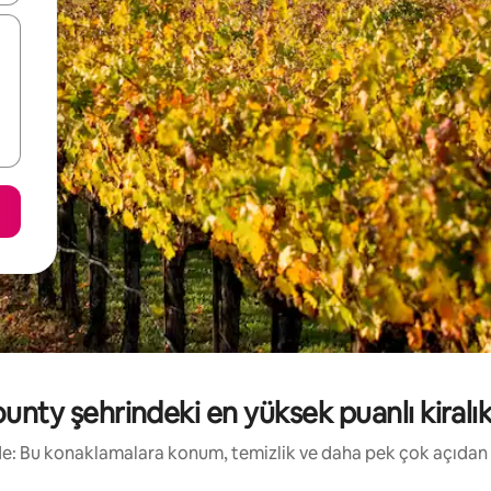
ty şehrindeki en yüksek puanlı kiralık t
irde: Bu konaklamalara konum, temizlik ve daha pek çok açıdan