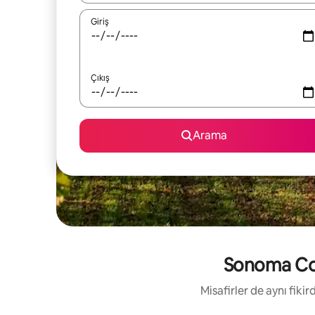
Giriş
Çıkış
Arama
Sonoma Coun
Misafirler de aynı fik