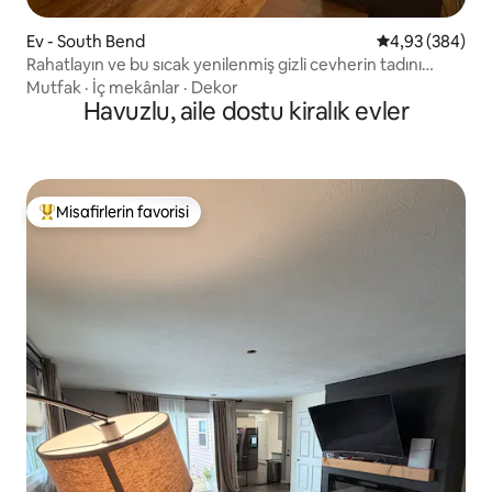
Ev - South Bend
5 üzerinden or
4,93 (384)
Rahatlayın ve bu sıcak yenilenmiş gizli cevherin tadını
çıkarın
Mutfak
·
İç mekânlar
·
Dekor
Havuzlu, aile dostu kiralık evler
Misafirlerin favorisi
Misafirlerin favorilerinden en beğenilenler arasında