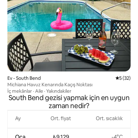
Ev - South Bend
5 üzerinde
5 (32)
Michiana Havuz Kenarında Kaçış Noktası
İç mekânlar
·
Aile
·
Yakındakiler
South Bend gezisi yapmak için en uygun
zaman nedir?
Ay
Ort. fiyat
Ort. sıcaklık
Oca
₺9.129
-4°C