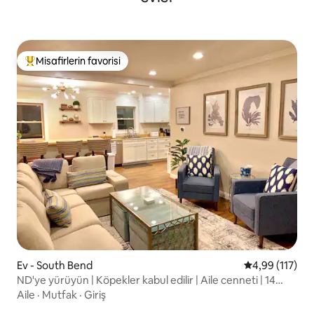
Misafirlerin favorisi
Misafirlerin favorilerinden en beğenilenler arasında
Ev - South Bend
5 üzerinden o
4,99 (117)
ND'ye yürüyün | Köpekler kabul edilir | Aile cenneti | 14
kişilik
Aile
·
Mutfak
·
Giriş