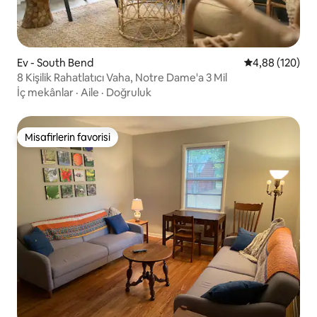
Ev - South Bend
5 üzerinden or
4,88 (120)
8 Kişilik Rahatlatıcı Vaha, Notre Dame'a 3 Mil
İç mekânlar
·
Aile
·
Doğruluk
Misafirlerin favorisi
Misafirlerin favorisi