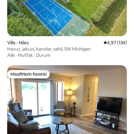
Villa - Niles
5 üzerinden or
4,97 (134)
Havuz, jakuzi, kanolar, sahil, SW Michigan
Aile
·
Mutfak
·
Durum
Misafirlerin favorisi
Misafirlerin favorisi