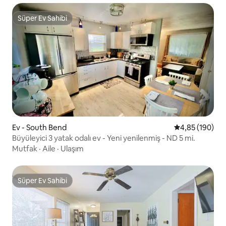
Süper Ev Sahibi
Süper Ev Sahibi
Ev - South Bend
5 üzerinden or
4,85 (190)
Büyüleyici 3 yatak odalı ev - Yeni yenilenmiş - ND 5 mi.
Mutfak
·
Aile
·
Ulaşım
Süper Ev Sahibi
Süper Ev Sahibi