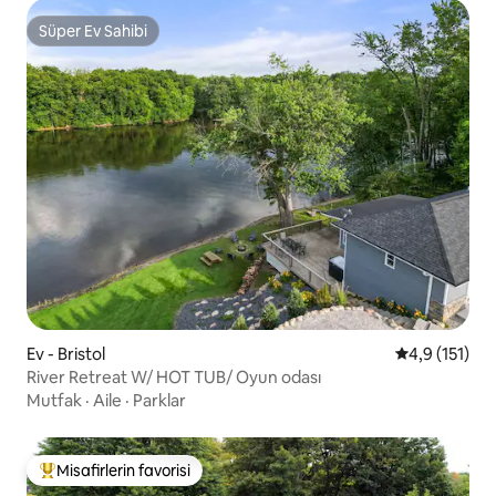
Süper Ev Sahibi
Süper Ev Sahibi
Ev - Bristol
5 üzerinden 
4,9 (151)
River Retreat W/ HOT TUB/ Oyun odası
Mutfak
·
Aile
·
Parklar
Misafirlerin favorisi
Misafirlerin favorilerinden en beğenilenler arasında