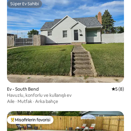
Süper Ev Sahibi
Süper Ev Sahibi
Ev - South Bend
5 üzerind
5 (8)
Havuzlu, konforlu ve kullanışlı ev
Aile
·
Mutfak
·
Arka bahçe
Misafirlerin favorisi
Misafirlerin favorilerinden en beğenilenler arasında