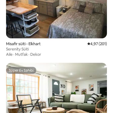
Misafir süiti - Elkhart
5 üzerinden or
4,97 (201)
Serenity Süiti
Aile
·
Mutfak
·
Dekor
Süper Ev Sahibi
Süper Ev Sahibi