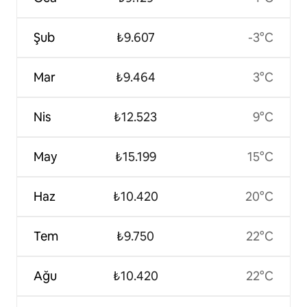
Şub
₺9.607
-3°C
Mar
₺9.464
3°C
Nis
₺12.523
9°C
May
₺15.199
15°C
Haz
₺10.420
20°C
Tem
₺9.750
22°C
Ağu
₺10.420
22°C