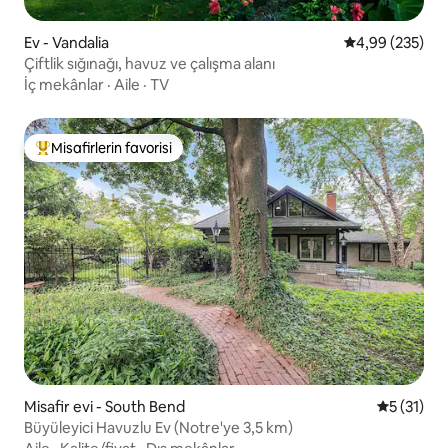
Ev - Vandalia
5 üzerinden or
4,99 (235)
Çiftlik sığınağı, havuz ve çalışma alanı
İç mekânlar
·
Aile
·
TV
Misafirlerin favorisi
Misafirlerin favorilerinden en beğenilenler arasında
Misafir evi - South Bend
5 üzerind
5 (31)
Büyüleyici Havuzlu Ev (Notre'ye 3,5 km)