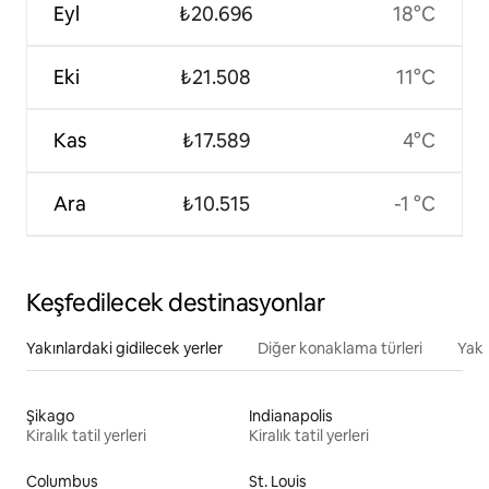
Eyl
₺20.696
18°C
Eki
₺21.508
11°C
Kas
₺17.589
4°C
Ara
₺10.515
-1 °C
Keşfedilecek destinasyonlar
Yakınlardaki gidilecek yerler
Diğer konaklama türleri
Yakı
Şikago
Indianapolis
Kiralık tatil yerleri
Kiralık tatil yerleri
Columbus
St. Louis