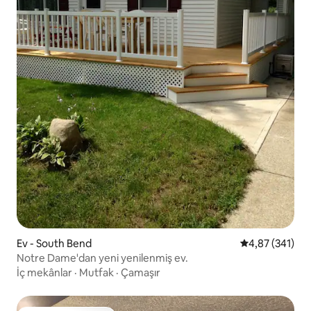
Ev - South Bend
5 üzerinden or
4,87 (341)
Notre Dame'dan yeni yenilenmiş ev.
İç mekânlar
·
Mutfak
·
Çamaşır