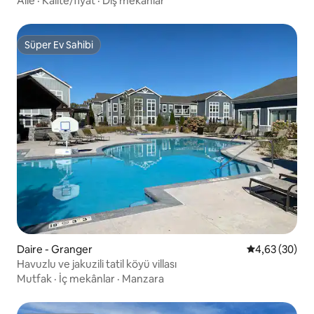
Aile
·
Kalite/fiyat
·
Dış mekânlar
Süper Ev Sahibi
Süper Ev Sahibi
Daire - Granger
5 üzerinden o
4,63 (30)
Havuzlu ve jakuzili tatil köyü villası
Mutfak
·
İç mekânlar
·
Manzara