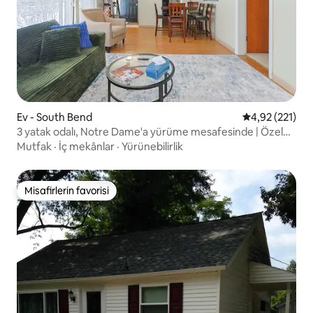
Ev - South Bend
5 üzerinden o
4,92 (221)
3 yatak odalı, Notre Dame'a yürüme mesafesinde | Özel
bahçe + otopark
Mutfak
·
İç mekânlar
·
Yürünebilirlik
Misafirlerin favorisi
Misafirlerin favorisi