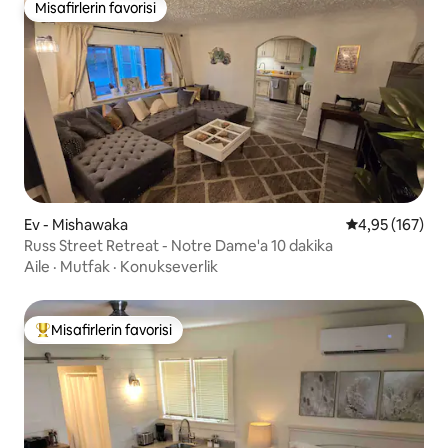
Misafirlerin favorisi
Misafirlerin favorisi
Ev - Mishawaka
5 üzerinden or
4,95 (167)
Russ Street Retreat - Notre Dame'a 10 dakika
Aile
·
Mutfak
·
Konukseverlik
Misafirlerin favorisi
Misafirlerin favorilerinden en beğenilenler arasında