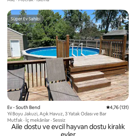
Süper Ev Sahibi
Süper Ev Sahibi
Ev - South Bend
5 üzerinden o
4,76 (131)
Yıl Boyu Jakuzi, Açık Havuz, 3 Yatak Odası ve Bar
Mutfak
·
İç mekânlar
·
Sessiz
Aile dostu ve evcil hayvan dostu kiralık
evler