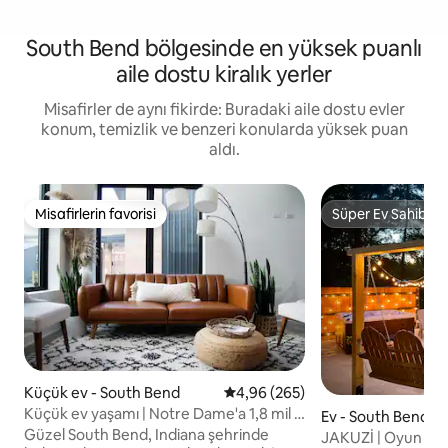
South Bend bölgesinde en yüksek puanlı
aile dostu kiralık yerler
Misafirler de aynı fikirde: Buradaki aile dostu evler
konum, temizlik ve benzeri konularda yüksek puan
aldı.
Misafirlerin favorisi
Süper Ev Sahibi
Misafirlerin favorisi
Süper Ev Sahibi
Küçük ev - South Bend
5 üzerinden ortalama 4,96 puan
4,96 (265)
Küçük ev yaşamı | Notre Dame'a 1,8 mil |
Ev - South Bend
Kahve
Güzel South Bend, Indiana şehrinde
JAKUZİ | Oyun Odas