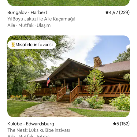
Bungalov - Harbert
5 üzerinden or
4,97 (229)
Yıl Boyu Jakuzi ile Aile Kaçamağı!
Aile
·
Mutfak
·
Ulaşım
Misafirlerin favorisi
Misafirlerin favorilerinden en beğenilenler arasında
Kulübe - Edwardsburg
5 üzerinde
5 (152)
The Nest: Lüks kulübe inzivası
Aile
·
Mutfak
·
Isıtma