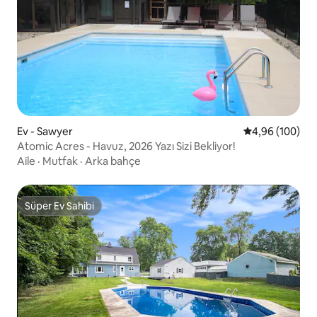
Ev - Sawyer
5 üzerinden or
4,96 (100)
Atomic Acres - Havuz, 2026 Yazı Sizi Bekliyor!
Aile
·
Mutfak
·
Arka bahçe
Süper Ev Sahibi
Süper Ev Sahibi