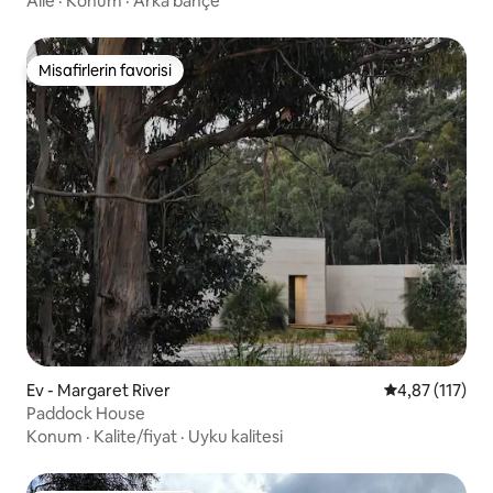
Aile
·
Konum
·
Arka bahçe
Misafirlerin favorisi
Misafirlerin favorisi
Ev - Margaret River
5 üzerinden o
4,87 (117)
Paddock House
Konum
·
Kalite/fiyat
·
Uyku kalitesi