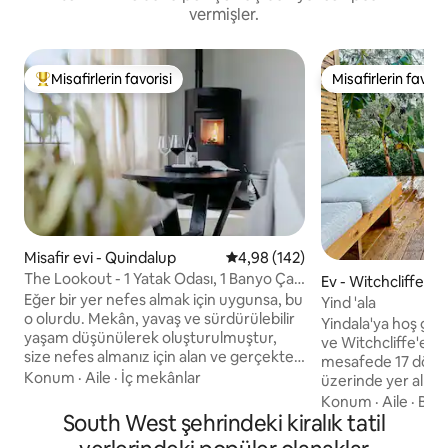
vermişler.
Misafirlerin favorisi
Misafirlerin favoris
Misafirlerin favorilerinden en beğenilenler arasında
Misafirlerin favoris
Misafir evi - Quindalup
5 üzerinden ortalama 4,98 puan
4,98 (142)
The Lookout - 1 Yatak Odası, 1 Banyo Çatı
Ev - Witchcliffe
Katı Dairesi
Eğer bir yer nefes almak için uygunsa, bu
Yind 'ala
o olurdu. Mekân, yavaş ve sürdürülebilir
Yindala'ya hoş gel
yaşam düşünülerek oluşturulmuştur,
ve Witchcliffe'e sa
size nefes almanız için alan ve gerçekten
mesafede 17 dönüml
kapanmanız için zaman verir. The
Konum
·
Aile
·
İç mekânlar
üzerinde yer alıyor
Lookout, tarım arazilerinin 360 derece
ebeveyn stüdyomuz
Konum
·
Aile
·
Bisi
manzarasına sahip açık bir padokta yer
South West şehrindeki kiralık tatil
bir kaçamak için 
alıyor. Küvetinizden veya Wildwood'un
yeridir. Stüdyo hem iç hem de dış mekan