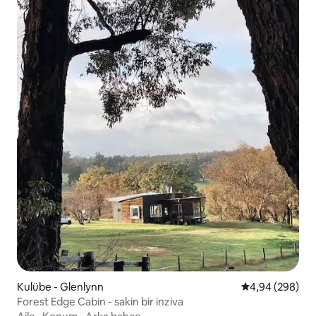
Kulübe - Glenlynn
5 üzerinden or
4,94 (298)
Forest Edge Cabin - sakin bir inziva