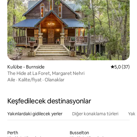
Kulübe - Burnside
5 üzerinden
5,0 (37)
The Hide at La Foret, Margaret Nehri
Aile
·
Kalite/fiyat
·
Olanaklar
Keşfedilecek destinasyonlar
Yakınlardaki gidilecek yerler
Diğer konaklama türleri
Yakı
Perth
Busselton