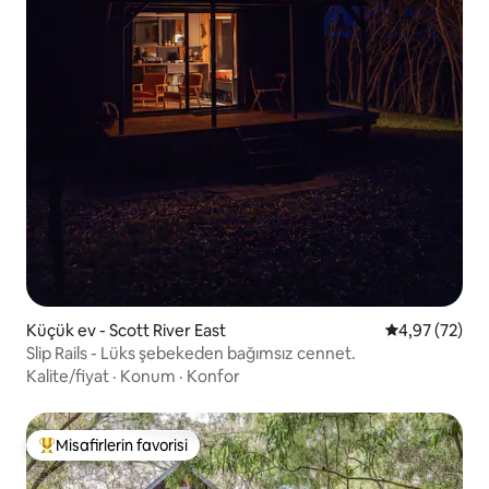
Küçük ev - Scott River East
5 üzerinden o
4,97 (72)
Slip Rails - Lüks şebekeden bağımsız cennet.
Kalite/fiyat
·
Konum
·
Konfor
Misafirlerin favorisi
Misafirlerin favorilerinden en beğenilenler arasında