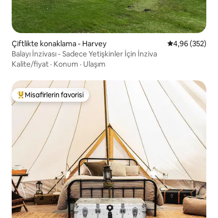
Çiftlikte konaklama - Harvey
5 üzerinden or
4,96 (352)
Balayı İnzivası - Sadece Yetişkinler İçin İnziva
Kalite/fiyat
·
Konum
·
Ulaşım
Misafirlerin favorisi
Misafirlerin favorilerinden en beğenilenler arasında