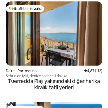
Misafirlerin favorisi
Misafirlerin favorilerinden en beğenilenler arasında
Daire - Portoscuso
5 üzerinden o
4,87 (112)
Şehrin en iyisi, denize sadece 1 dakika.
Tuerredda Plajı yakınındaki diğer harika
kiralık tatil yerleri