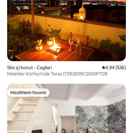
Site içi konut - Cagliari
5 üzerinden or
4,94 (536)
Melekler Körfezi'nde Teras IT092009C2000P1128
Misafirlerin favorisi
Misafirlerin favorisi