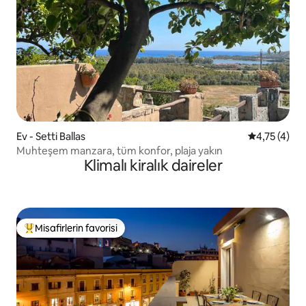
Ev - Setti Ballas
5 üzerinden
4,75 (4)
Muhteşem manzara, tüm konfor, plaja yakın
Klimalı kiralık daireler
Misafirlerin favorisi
Misafirlerin favorilerinden en beğenilenler arasında