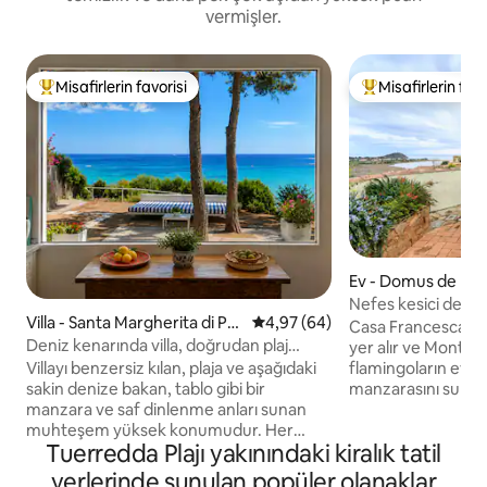
vermişler.
Misafirlerin favorisi
Misafirlerin favo
Misafirlerin favorilerinden en beğenilenler arasında
Misafirlerin favor
Ev - Domus de Mar
Nefes kesici deniz
Villa - Santa Margherita di Pul
5 üzerinden ortalama 4,97 pua
4,97 (64)
cenneti
Casa Francesca, ha
a
Deniz kenarında villa, doğrudan plaj
yer alır ve Monte G
erişimi.
Villayı benzersiz kılan, plaja ve aşağıdaki
flamingoların evi 
sakin denize bakan, tablo gibi bir
manzarasını sunar
manzara ve saf dinlenme anları sunan
akşama kadar size
muhteşem yüksek konumudur. Her
huzurun ve tamam
Tuerredda Plajı yakınındaki kiralık tatil
odada klima, ses yalıtımlı cam ve sineklik
tadını çıkarın. Bisi
bulunmakta olup her mevsimde
dakika içinde İtaly
yerlerinde sunulan popüler olanaklar