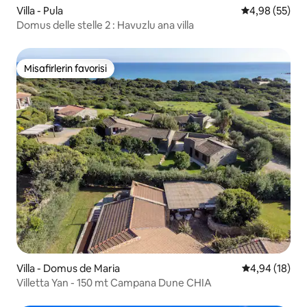
Villa - Pula
5 üzerinden o
4,98 (55)
Domus delle stelle 2 : Havuzlu ana villa
Misafirlerin favorisi
Misafirlerin favorisi
Villa - Domus de Maria
5 üzerinden o
4,94 (18)
Villetta Yan - 150 mt Campana Dune CHIA