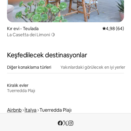
Kır evi - Teulada
5 üzerinden o
4,98 (64)
La Casetta dei Limoni 🍋
Keşfedilecek destinasyonlar
Diğer konaklama türleri
Yakınlardaki görülecek en iyi yerler
Kiralık evler
Tuerredda Plajı
Airbnb
İtalya
Tuerredda Plajı