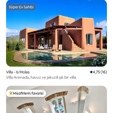
Süper Ev Sahibi
Süper Ev Sahibi
Villa - Is Molas
5 üzerinden 
4,75 (16)
Villa Arenada, havuz ve jakuzili şık bir villa.
Misafirlerin favorisi
Misafirlerin favorilerinden en beğenilenler arasında