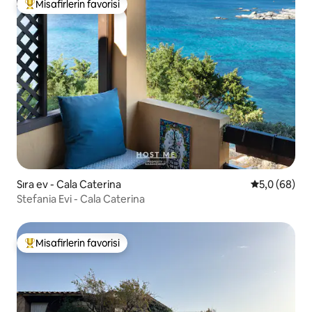
Misafirlerin favorisi
Misafirlerin favorilerinden en beğenilenler arasında
Sıra ev - Cala Caterina
5 üzerinden 
5,0 (68)
Stefania Evi - Cala Caterina
Misafirlerin favorisi
Misafirlerin favorilerinden en beğenilenler arasında