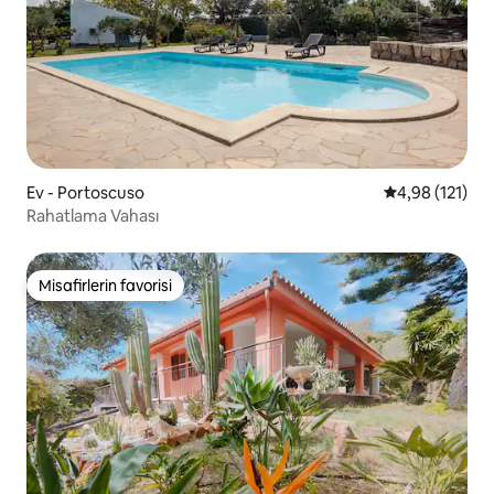
Ev - Portoscuso
5 üzerinden o
4,98 (121)
Rahatlama Vahası
Misafirlerin favorisi
Misafirlerin favorisi