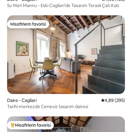
Su Meri Mannu - Eski Cagliari'de Tasarım Teraslı Çatı Katı
Misafirlerin favorisi
Misafirlerin favorisi
Daire - Cagliari
5 üzerinden or
4,89 (295)
Tarihi merkezde Ceneviz tasarım dairesi
Misafirlerin favorisi
Misafirlerin favorilerinden en beğenilenler arasında