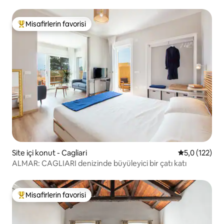
Misafirlerin favorisi
Misafirlerin favorilerinden en beğenilenler arasında
Site içi konut - Cagliari
5 üzerinden 
5,0 (122)
ALMAR: CAGLIARI denizinde büyüleyici bir çatı katı
Misafirlerin favorisi
Misafirlerin favorilerinden en beğenilenler arasında