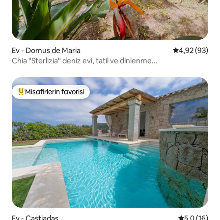
Ev - Domus de Maria
5 üzerinden o
4,92 (93)
Chia "Sterlizia" deniz evi, tatil ve dinlenme...
Misafirlerin favorisi
Misafirlerin favorilerinden en beğenilenler arasında
Ev - Castiadas
5 üzerinden
5,0 (16)