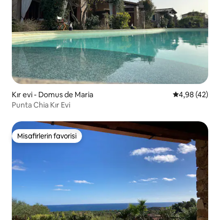
Kır evi - Domus de Maria
5 üzerinden o
4,98 (42)
Punta Chia Kır Evi
Misafirlerin favorisi
Misafirlerin favorisi