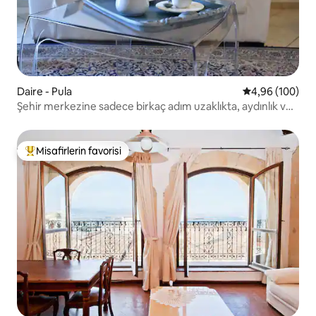
Daire - Pula
5 üzerinden or
4,96 (100)
Şehir merkezine sadece birkaç adım uzaklıkta, aydınlık ve
sakin
Misafirlerin favorisi
Misafirlerin favorilerinden en beğenilenler arasında