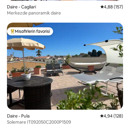
Daire - Cagliari
5 üzerinden or
4,88 (157)
Merkezde panoramik daire
Misafirlerin favorisi
Misafirlerin favorilerinden en beğenilenler arasında
Daire - Pula
5 üzerinden or
4,94 (128)
Solemare IT092050C2000P1509