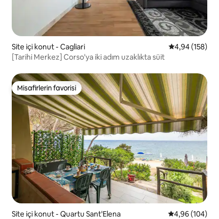
Site içi konut - Cagliari
5 üzerinden or
4,94 (158)
[Tarihi Merkez] Corso'ya iki adım uzaklıkta süit
Misafirlerin favorisi
Misafirlerin favorisi
Site içi konut - Quartu Sant'Elena
5 üzerinden or
4,96 (104)