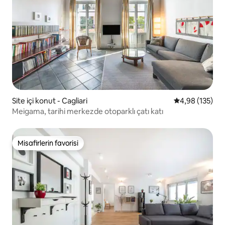
Site içi konut - Cagliari
5 üzerinden or
4,98 (135)
Meigama, tarihi merkezde otoparklı çatı katı
Misafirlerin favorisi
Misafirlerin favorisi