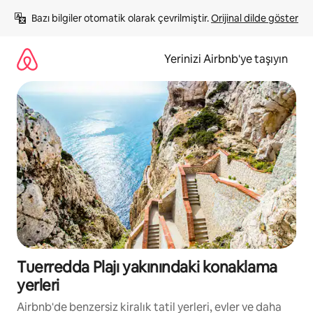
İçeriğe
Bazı bilgiler otomatik olarak çevrilmiştir. 
Orijinal dilde göster
atla
Yerinizi Airbnb'ye taşıyın
Tuerredda Plajı yakınındaki konaklama
yerleri
Airbnb'de benzersiz kiralık tatil yerleri, evler ve daha