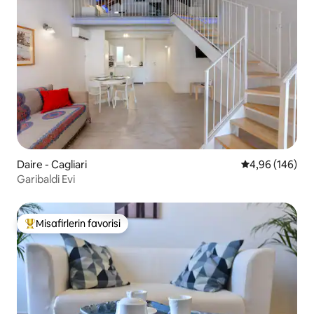
Daire - Cagliari
5 üzerinden or
4,96 (146)
Garibaldi Evi
Misafirlerin favorisi
Misafirlerin favorilerinden en beğenilenler arasında