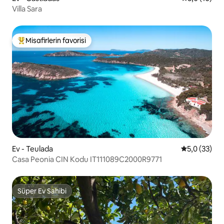
Villa Sara
Misafirlerin favorisi
Misafirlerin favorilerinden en beğenilenler arasında
Ev - Teulada
5 üzerinden
5,0 (33)
Casa Peonia CIN Kodu IT111089C2000R9771
Süper Ev Sahibi
Süper Ev Sahibi