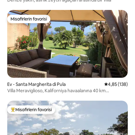
Misafirlerin favorisi
Misafirlerin favorisi
Ev - Santa Margherita di Pula
5 üzerinden or
4,85 (138)
Villa Meraviglioso, Kaliforniya havaalanına 40 km
uzaklıktadır
Misafirlerin favorisi
Misafirlerin favorilerinden en beğenilenler arasında