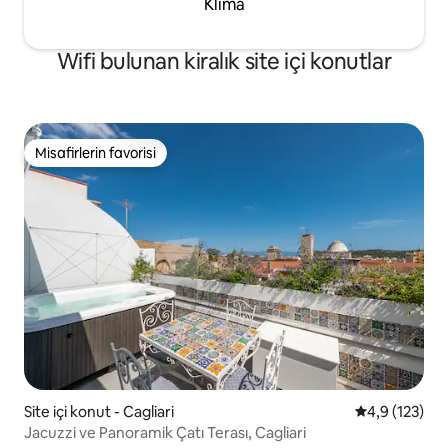
Klima
Wifi bulunan kiralık site içi konutlar
Misafirlerin favorisi
Misafirlerin favorisi
Site içi konut - Cagliari
5 üzerinden 
4,9 (123)
Jacuzzi ve Panoramik Çatı Terası, Cagliari