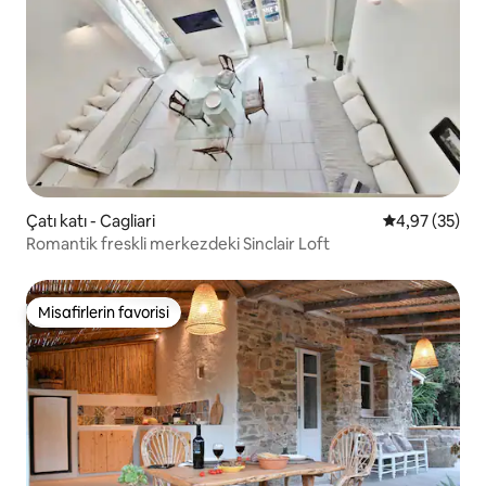
Çatı katı - Cagliari
5 üzerinden o
4,97 (35)
Romantik freskli merkezdeki Sinclair Loft
Misafirlerin favorisi
Misafirlerin favorisi