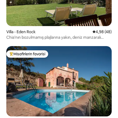
Villa - Eden Rock
5 üzerinden o
4,98 (48)
Chia'nın bozulmamış plajlarına yakın, deniz manzaralı
bahçeli villa
Misafirlerin favorisi
Misafirlerin favorilerinden en beğenilenler arasında