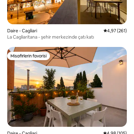
Daire - Cagliari
5 üzerinden or
4,97 (261)
La Cagliaritana - şehir merkezinde çatı katı
Misafirlerin favorisi
Misafirlerin favorisi
Daire - Cagliari
5 üzerinden or
4,98 (105)