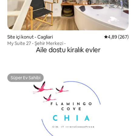
Site içi konut - Cagliari
5 üzerinden or
4,89 (267)
My Suite 27 - Şehir Merkezi -
Aile dostu kiralık evler
Süper Ev Sahibi
Süper Ev Sahibi