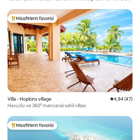
yatak odalı Casita
Misafirlerin favorisi
Misafirlerin favorilerinden en beğenilenler arasında
Villa - Hopkins village
5 üzerinden o
4,94 (47)
Havuzlu ve 360° manzaralı sahil villası
Misafirlerin favorisi
Misafirlerin favorilerinden en beğenilenler arasında