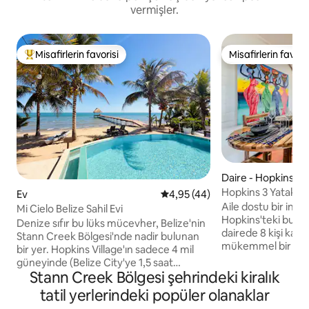
vermişler.
Misafirlerin favorisi
Misafirlerin favoris
Misafirlerin favorilerinden en beğenilenler arasında
Misafirlerin favoris
Daire - Hopkins
Hopkins 3 Yatak Od
Ev
5 üzerinden ortalama 4,95 pua
4,95 (44)
Dağ Manzarası
Aile dostu bir inzi
Mi Cielo Belize Sahil Evi
Hopkins'teki bu gen
Denize sıfır bu lüks mücevher, Belize'nin
dairede 8 kişi kalab
Stann Creek Bölgesi'nde nadir bulunan
mükemmel bir beşi
bir yer. Hopkins Village'ın sadece 4 mil
bulunuyor. Halk plaj
güneyinde (Belize City'ye 1,5 saat
beldelerine, mağaz
Stann Creek Bölgesi şehrindeki kiralık
mesafede) yer alan bu ev, büyük aileler
kafelere sadece bi
veya gruplar (10 -12 kişi) için
tatil yerlerindeki popüler olanaklar
mesafededir. Raha
mükemmeldir. Sahil evinde 4 yatak odası