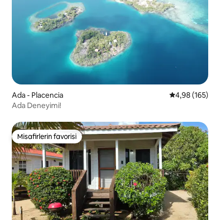
Ada - Placencia
5 üzerinden or
4,98 (165)
Ada Deneyimi!
Misafirlerin favorisi
Misafirlerin favorisi