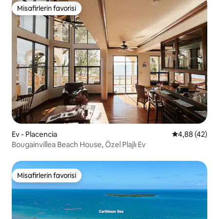
Misafirlerin favorisi
Misafirlerin favorisi
Ev - Placencia
5 üzerinden o
4,88 (42)
Bougainvillea Beach House, Özel Plajlı Ev
Misafirlerin favorisi
Misafirlerin favorisi