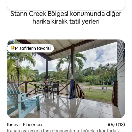
Stann Creek Bölgesi konumunda diğer
harika kiralık tatil yerleri
Misafirlerin favorisi
Misafirlerin favorilerinden en beğenilenler arasında
Kır evi - Placencia
5 üzerinden
5,0 (13)
Kanalın yakınında tam donanımlı mutfağı olan konforlu 2