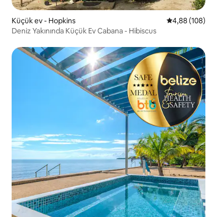
Küçük ev - Hopkins
5 üzerinden or
4,88 (108)
Deniz Yakınında Küçük Ev Cabana - Hibiscus