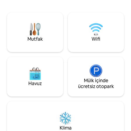
evinizden muhteş
(7 yatak) ve 4 banyo, sonsuzluk havuzu,
manzarasının keyfi
jakuzi ve 55 metre rıhtım bulunmaktadır.
donanımlı mutfak,
Akşamlarınızı ve sabahlarınızı rıhtımda,
ve en iyi turistik y
havuz güvertesinde veya çatı
dinlenmek, keşfet
terasımızda geçirin. Terasta özel bir
anıları yaratmak i
bronzlaşma platformu ve barbekü
yerdir.
ızgarası ve küçük mutfak alanı olan
Mutfak
Wifi
çardak vardır.
Mülk içinde
Havuz
ücretsiz otopark
Klima