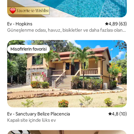
Ev - Hopkins
5 üzerinden o
4,89 (63)
Güneşlenme odası, havuz, bisikletler ve daha fazlası olan
tamamen sahilde bir ev
Misafirlerin favorisi
Misafirlerin favorisi
Ev - Sanctuary Belize Placencia
5 üzerinden
4,8 (10)
Kapalı site içinde lüks ev