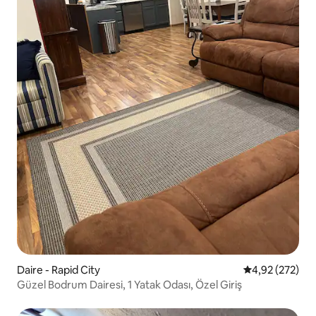
Daire - Rapid City
5 üzerinden or
4,92 (272)
Güzel Bodrum Dairesi, 1 Yatak Odası, Özel Giriş