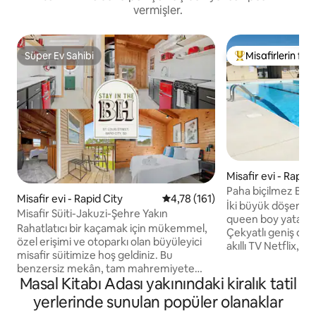
vermişler.
Süper Ev Sahibi
Misafirlerin favo
Süper Ev Sahibi
Misafirlerin favor
Misafir evi - Rapid 
Paha biçilmez Blac
Misafir evi - Rapid City
5 üzerinden ortalama 4,78 puan
4,78 (161)
İki büyük döşenmiş
Misafir Süiti-Jakuzi-Şehre Yakın
queen boy yataklar
Rahatlatıcı bir kaçamak için mükemmel,
Çekyatlı geniş ot
özel erişimi ve otoparkı olan büyüleyici
akıllı TV Netflix, 
misafir süitimize hoş geldiniz. Bu
Havuz ve Dinlenme 
benzersiz mekân, tam mahremiyete
KABLOSUZ İNTER
Masal Kitabı Adası yakınındaki kiralık tatil
sahip bir jakuzi (2 metrelik bir çitle çevrili),
yüksek hızlı intern
buğu çözücü bir LED makyaj aynası, tam
yerlerinde sunulan popüler olanaklar
banyo. Gazlı manga
boy bir çamaşır makinesi ve kurutucu ve
Bilardo masası ve 