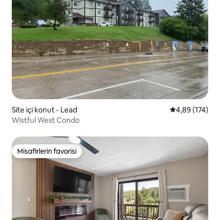
Site içi konut - Lead
5 üzerinden or
4,89 (174)
Wistful West Condo
Misafirlerin favorisi
Misafirlerin favorisi