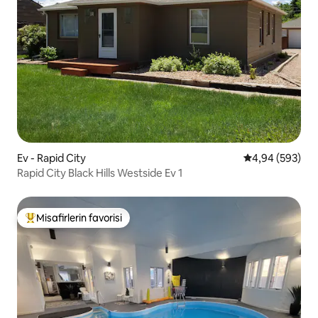
Ev - Rapid City
5 üzerinden or
4,94 (593)
Rapid City Black Hills Westside Ev 1
Misafirlerin favorisi
Misafirlerin favorilerinden en beğenilenler arasında