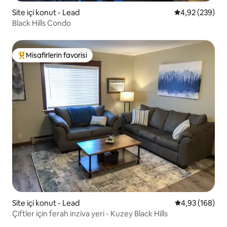
Site içi konut - Lead
5 üzerinden or
4,92 (239)
Black Hills Condo
Misafirlerin favorisi
Misafirlerin favorilerinden en beğenilenler arasında
Site içi konut - Lead
5 üzerinden or
4,93 (168)
Çiftler için ferah inziva yeri - Kuzey Black Hills