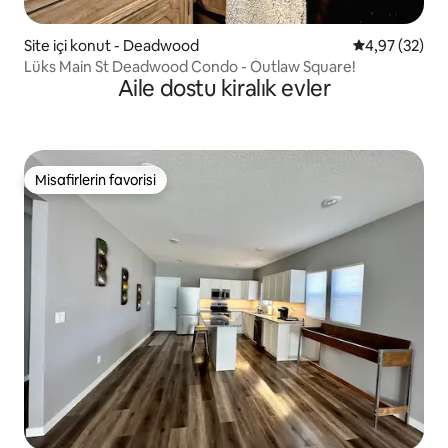
Site içi konut - Deadwood
5 üzerinden o
4,97 (32)
Lüks Main St Deadwood Condo - Outlaw Square!
Aile dostu kiralık evler
Misafirlerin favorisi
Misafirlerin favorisi