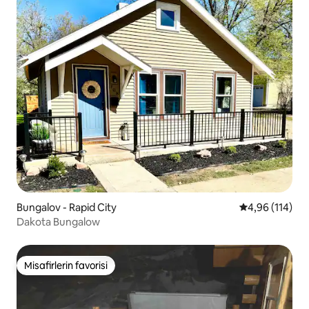
Bungalov - Rapid City
5 üzerinden o
4,96 (114)
Dakota Bungalow
Misafirlerin favorisi
Misafirlerin favorisi