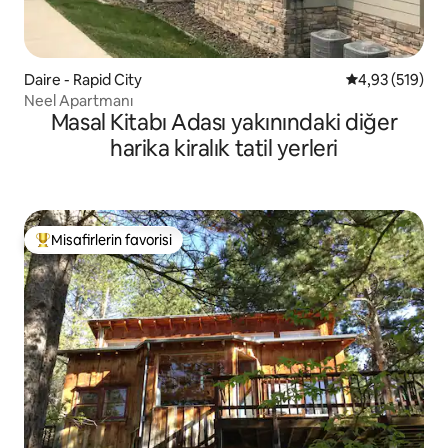
Daire - Rapid City
5 üzerinden or
4,93 (519)
Neel Apartmanı
Masal Kitabı Adası yakınındaki diğer
harika kiralık tatil yerleri
Misafirlerin favorisi
Misafirlerin favorilerinden en beğenilenler arasında