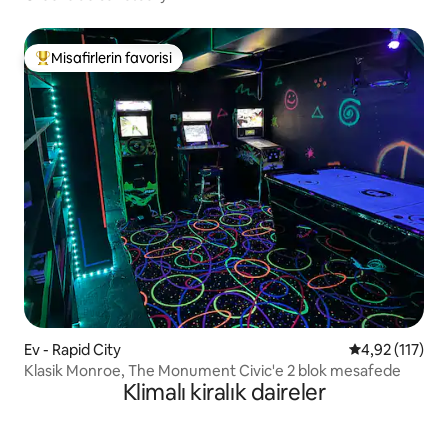
Misafirlerin favorisi
Misafirlerin favorilerinden en beğenilenler arasında
Ev - Rapid City
5 üzerinden o
4,92 (117)
Klasik Monroe, The Monument Civic'e 2 blok mesafede
Klimalı kiralık daireler