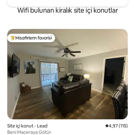
Wifi bulunan kiralık site içi konutlar
Misafirlerin favorisi
Misafirlerin favorilerinden en beğenilenler arasında
Site içi konut - Lead
5 üzerinden o
4,97 (115)
Beni Maceraya Götür