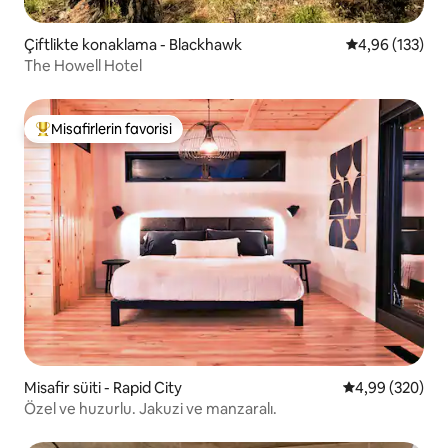
Çiftlikte konaklama - Blackhawk
5 üzerinden or
4,96 (133)
The Howell Hotel
Misafirlerin favorisi
Misafirlerin favorilerinden en beğenilenler arasında
Misafir süiti - Rapid City
5 üzerinden or
4,99 (320)
Özel ve huzurlu. Jakuzi ve manzaralı.