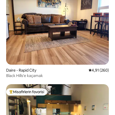
Daire - Rapid City
5 üzerinden or
4,91 (260)
Black Hills'e kaçamak
Misafirlerin favorisi
Misafirlerin favorilerinden en beğenilenler arasında