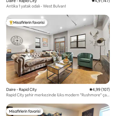
Daire - Rapid City
5 üzerinden o
4,9 (147)
Antika 1 yatak odalı - West Bulvarı!
Misafirlerin favorisi
Misafirlerin favorilerinden en beğenilenler arasında
Daire - Rapid City
5 üzerinden or
4,99 (107)
Rapid City şehir merkezinde lüks modern "Rushmore" çatı
katı
Misafirlerin favorisi
Misafirlerin favorisi