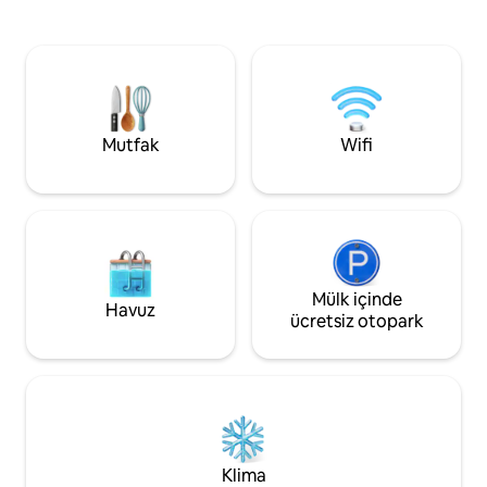
özel bir veranda sunar. Mekân boyunca
buzdolabı/dondur
düşünceli dokunuşların ve benzersiz
fırın İndüksiyonlu tencere Mikrodalga
ayrıntıların keyfini çıkarın. Tüm West
fırın. Keurig kahve
Rapid kahve dükkanlarının ve
atıştırmalıkları Ça
restoranlarının yakınında yer alır, aynı
makinesi/kurutucu 
zamanda önemli turistik yerlere arabayla
akşam yemeğine y
kısa bir mesafededir. Hemen
yaşam Geceleri hari
Mutfak
Wifi
rezervasyon yapın ve benzersiz bir
inzivanın keyfini çıkarın!
Mülk içinde
Havuz
ücretsiz otopark
Klima