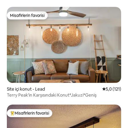
Misafirlerin favorisi
Misafirlerin favorisi
Site içi konut - Lead
5 üzerinden 
5,0 (121)
Terry Peak'in Karşısındaki Konut*Jakuzi*Geniş
Misafirlerin favorisi
Misafirlerin favorilerinden en beğenilenler arasında