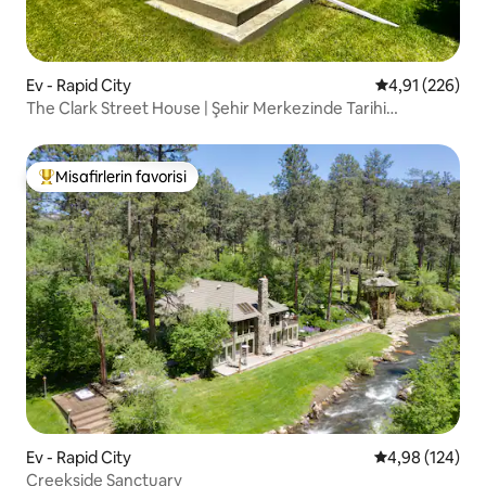
Ev - Rapid City
5 üzerinden or
4,91 (226)
The Clark Street House | Şehir Merkezinde Tarihi
Mücevher
Misafirlerin favorisi
Misafirlerin favorilerinden en beğenilenler arasında
Ev - Rapid City
5 üzerinden or
4,98 (124)
Creekside Sanctuary