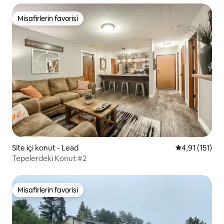
Misafirlerin favorisi
Misafirlerin favorisi
Site içi konut - Lead
5 üzerinden o
4,91 (151)
Tepelerdeki Konut #2
Misafirlerin favorisi
Misafirlerin favorisi