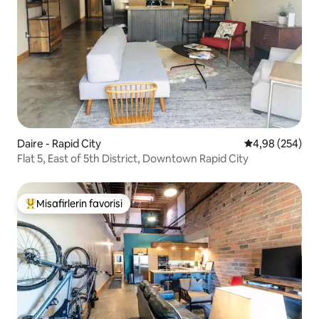
Daire - Rapid City
5 üzerinden or
4,98 (254)
Flat 5, East of 5th District, Downtown Rapid City
Misafirlerin favorisi
Misafirlerin favorilerinden en beğenilenler arasında