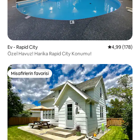
Ev - Rapid City
5 üzerinden or
4,99 (178)
Özel Havuz! Harika Rapid City Konumu!
Misafirlerin favorisi
Misafirlerin favorisi