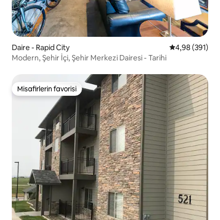
Daire - Rapid City
5 üzerinden or
4,98 (391)
Modern, Şehir İçi, Şehir Merkezi Dairesi - Tarihi
Misafirlerin favorisi
Misafirlerin favorisi