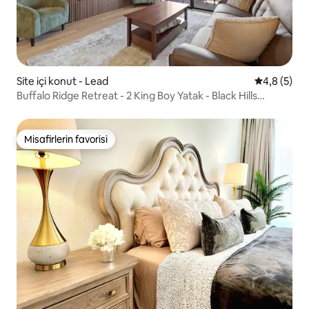
Site içi konut - Lead
5 üzerinde
4,8 (5)
Buffalo Ridge Retreat - 2 King Boy Yatak - Black Hills
Manzaraları
Misafirlerin favorisi
Misafirlerin favorisi