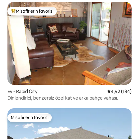
Misafirlerin favorisi
Misafirlerin favorilerinden en beğenilenler arasında
Ev - Rapid City
5 üzerinden or
4,92 (184)
Dinlendirici, benzersiz özel kat ve arka bahçe vahası.
Misafirlerin favorisi
Misafirlerin favorisi