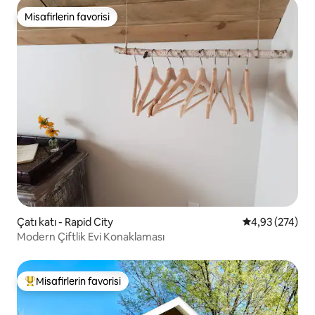
Misafirlerin favorisi
Misafirlerin favorisi
Çatı katı - Rapid City
5 üzerinden or
4,93 (274)
Modern Çiftlik Evi Konaklaması
Misafirlerin favorisi
Misafirlerin favorilerinden en beğenilenler arasında