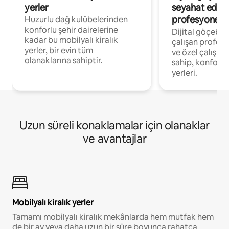
yerler
seyahat eden
profesyonelle
Huzurlu dağ kulübelerinden
konforlu şehir dairelerine
Dijital göçebel
kadar bu mobilyalı kiralık
çalışan profesyo
yerler, bir evin tüm
ve özel çalışma
olanaklarına sahiptir.
sahip, konforl
yerleri.
Uzun süreli konaklamalar için olanaklar
ve avantajlar
Mobilyalı kiralık yerler
Tamamı mobilyalı kiralık mekânlarda hem mutfak hem
de bir ay veya daha uzun bir süre boyunca rahatça