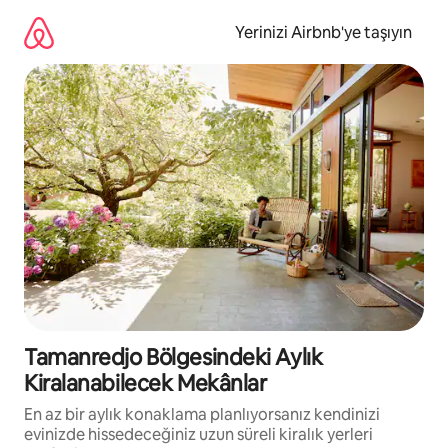
İçeriğe
atla
Yerinizi Airbnb'ye taşıyın
Tamanredjo Bölgesindeki Aylık
Kiralanabilecek Mekânlar
En az bir aylık konaklama planlıyorsanız kendinizi
evinizde hissedeceğiniz uzun süreli kiralık yerleri