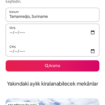
keşfedin.
Konum
Sonuçlar kullanılabilir olduğunda yukarı ve aşağı oklarıyla gezi
Giriş
Çıkış
Arama
Yakındaki aylık kiralanabilecek mekânlar