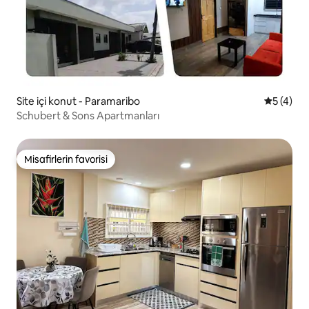
Site içi konut - Paramaribo
5 üzerin
5 (4)
Schubert & Sons Apartmanları
Misafirlerin favorisi
Misafirlerin favorisi