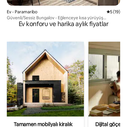
Ev - Paramaribo
5 üzerind
5 (19)
Güvenli/Sessiz Bungalov - Eğlenceye kısa yürüyüş
Ev konforu ve harika aylık fiyatlar
mesafesinde
Tamamen mobilyalı kiralık
Dijital göçebe