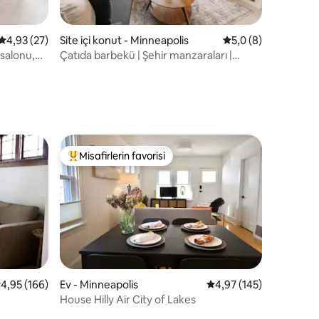
endirme
5 üzerinden ortalama 4,93 puan, 27 değerlendirme
4,93 (27)
Site içi konut - Minneapolis
5 üzerinden ortala
5,0 (8)
 salonu,
Çatıda barbekü | Şehir manzaraları |
 balkon
Göllere yürüyün
Misafirlerin favorisi
eğenilenler arasında
Misafirlerin favorilerinden en beğenilenler arasında
 üzerinden ortalama 4,95 puan, 166 değerlendirme
4,95 (166)
Ev - Minneapolis
5 üzerinden ortalama 
4,97 (145)
House Hilly Air City of Lakes
endirme