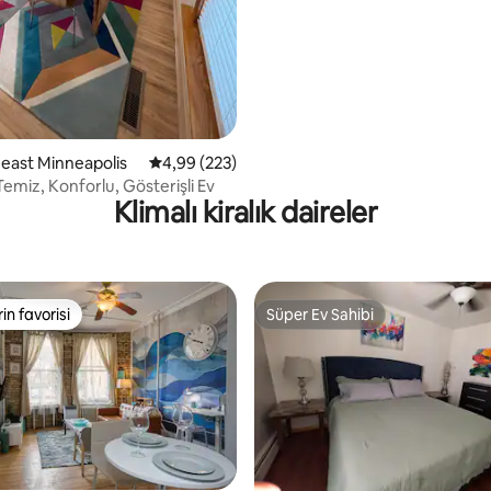
heast Minneapolis
5 üzerinden ortalama 4,99 puan, 223 değerl
4,99 (223)
emiz, Konforlu, Gösterişli Ev
Klimalı kiralık daireler
rin favorisi
Süper Ev Sahibi
rin favorisi
Süper Ev Sahibi