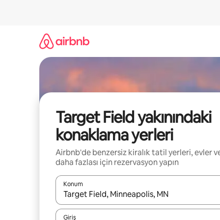
İçeriğe
atla
Target Field yakınındaki
konaklama yerleri
Airbnb'de benzersiz kiralık tatil yerleri, evler v
daha fazlası için rezervasyon yapın
Konum
Sonuçlar kullanılabilir olduğunda yukarı ve aşağı 
Giriş