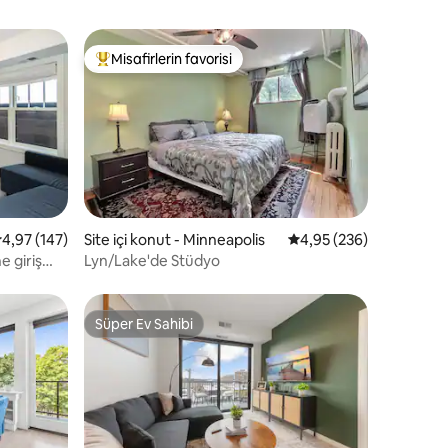
Misafirlerin favorisi
Misafirlerin favorilerinden en beğenilenler arasında
endirme
 üzerinden ortalama 4,97 puan, 147 değerlendirme
4,97 (147)
Site içi konut - Minneapolis
5 üzerinden ortalama 
4,95 (236)
 giriş
Lyn/Lake'de Stüdyo
Süper Ev Sahibi
Süper Ev Sahibi