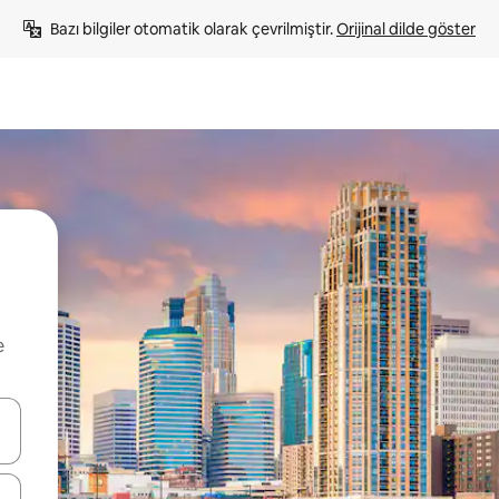
Bazı bilgiler otomatik olarak çevrilmiştir. 
Orijinal dilde göster
e
oklarıyla gezinin veya dokunarak ya da kaydırma hareketleriyle keşfedin