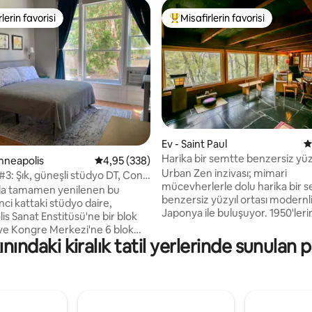
lerin favorisi
Misafirlerin favorisi
rin favorilerinden en beğenilenler arasında
Misafirlerin favorilerinden en b
91 puan, 1160 değerlendirme
Ev - Saint Paul
5
Harika bir semtte benzersiz yüzy
inneapolis
5 üzerinden ortalama 4,95 puan, 338 değerl
4,95 (338)
modern tarzı
Urban Zen inzivası; mimari
#3: Şık, güneşli stüdyo DT, Conv
mücevherlerle dolu harika bir 
nda tamamen yenilenen bu
benzersiz yüzyıl ortası modernli
inci kattaki stüdyo daire,
Japonya ile buluşuyor. 1950'ler
s Sanat Enstitüsü'ne bir blok
tarafından inşa edilmiş, pasif g
 ve Kongre Merkezi'ne 6 blok
enerjisiyle çalışan, ağaçlar ve J
ınındaki kiralık tatil yerlerinde sunulan 
, Mpls şehir merkezine yürüme
bahçeleriyle çevrili bir sanatçı in
de Viktorya dönemine ait bir
Steril olmaktan uzak, sanatla do
aktadır. Tam donanımlı
gündelik konfor. Mpls şehir me
ayanslı duş, büyük pencereler
dakika mesafede ve her iki MN
ilik yatak. Sokak dışında park yeri
kampüsüne de çok yakın tam bi
z internet bağlantısı dahildir.