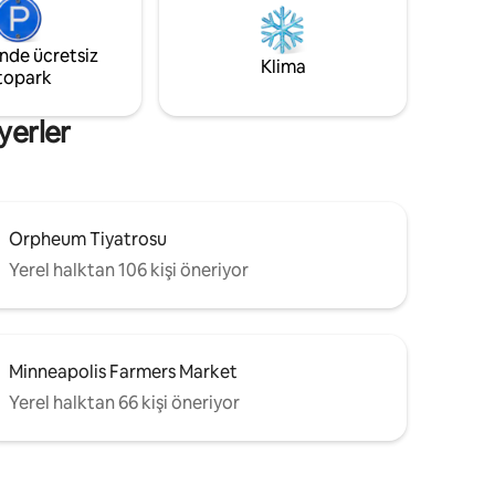
arına,
boy yatak neredeyse ağaçlara sıkışmış
una,
durumda, bu yüzden en iyi dinlenme
inde ücretsiz
gecelerini geçireceksiniz! Restoranlar ve
Klima
de canlı,
topark
mağazalar yürüme mesafesindedir!
Sahibi birinci katta oturuyor:)
yerler
Orpheum Tiyatrosu
Yerel halktan 106 kişi öneriyor
Minneapolis Farmers Market
Yerel halktan 66 kişi öneriyor