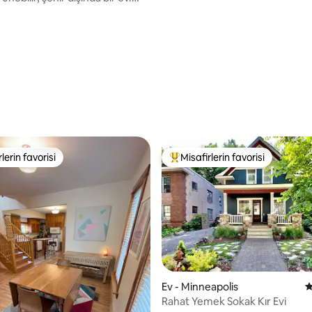
isiklet kullanımı!
,99 puan, 154 değerlendirme
lerin favorisi
Misafirlerin favorisi
rin favorilerinden en beğenilenler arasında
Misafirlerin favorilerinden en b
,95 puan, 113 değerlendirme
Ev - Minneapolis
5
Rahat Yemek Sokak Kır Evi