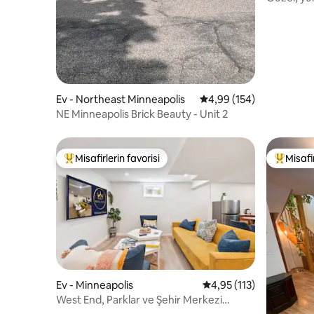
Ücretsiz b
Ev - Northeast Minneapolis
5 üzerinden ortalama 4
4,99 (154)
NE Minneapolis Brick Beauty - Unit 2
Misafirlerin favorisi
Misafir
Misafirlerin favorilerinden en beğenilenler arasında
Misafirle
Ev - Minneapolis
5 üzerinden ortalama 4
4,95 (113)
West End, Parklar ve Şehir Merkezi
Yakınında Rahat Lüks İnziva