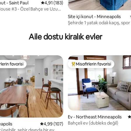
nut - Saint Paul
5 üzerinden ortalama 4,91 puan, 183 değerl
4,91 (183)
ouse #3 - Özel Bahçe ve Uzun
naklamalar
Site içi konut - Minneapolis
Şehirde 1 yatak odalı kaçış, spor
,92 puan, 195 değerlendirme
kablosuz internet bağlantısı ve
Aile dostu kiralık evler
lerin favorisi
Misafirlerin favorisi
rin favorilerinden en beğenilenler arasında
Misafirlerin favorilerinden en b
Ev - Northeast Minneapolis
5
Bahçeli ev (dubleks değil)
eapolis
5 üzerinden ortalama 4,99 puan, 107 değerl
4,99 (107)
ünebilir, şehir dışında bir ev.