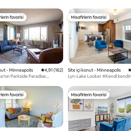
lerin favorisi
Misafirlerin favorisi
rin favorilerinden en beğenilenler arasında
Misafirlerin favorisi
,85 puan, 347 değerlendirme
onut - Minneapolis
5 üzerinden ortalama 4,91 puan, 162 değerl
4,91 (162)
Site içi konut - Minneapolis
5
'nın Parkside Paradise
Lyn-Lake Looker #Kendi kendine
ı
#ŞehirHayatı #Konum
lerin favorisi
Misafirlerin favorisi
rin favorilerinden en beğenilenler arasında
Misafirlerin favorisi