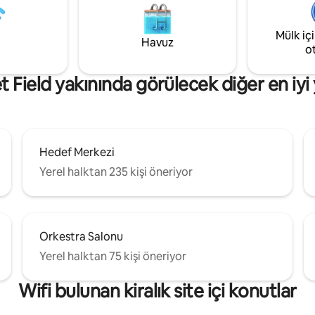
Markete, hediyelik eşya dükkanl
n COVID-19 temizlik kurallarına
şarap dükkanına, yoga stüdyos
 sık dokunulan yüzeyleri
kahve dükkanlarına ve harika
Mülk iç
e ediyor ve baştan aşağı
Havuz
restoranlara yürüme mesafesin
o
sine temizliyoruz. Nevresim
samimi bir semt.
ve havlular yüksek sıcaklıkta
t Field yakınında görülecek diğer en iyi 
Hedef Merkezi
Yerel halktan 235 kişi öneriyor
Orkestra Salonu
Yerel halktan 75 kişi öneriyor
Wifi bulunan kiralık site içi konutlar