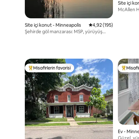
Site içi ko
McAllen H
Süreli Ko
Site içi konut - Minneapolis
5 üzerinden ortalama 4
4,92 (195)
Şehirde göl manzarası: MSP, yürüyüş
parkurları, güzel!
Misafirlerin favorisi
Misafir
Misafirlerin favorilerinden en beğenilenler arasında
Misafirle
Ev - Minn
Güzel, yür