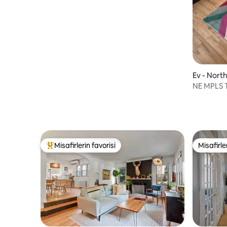
Ev - Nort
NE MPLS T
Misafirlerin favorisi
Misafirle
Misafirlerin favorilerinden en beğenilenler arasında
Misafirle