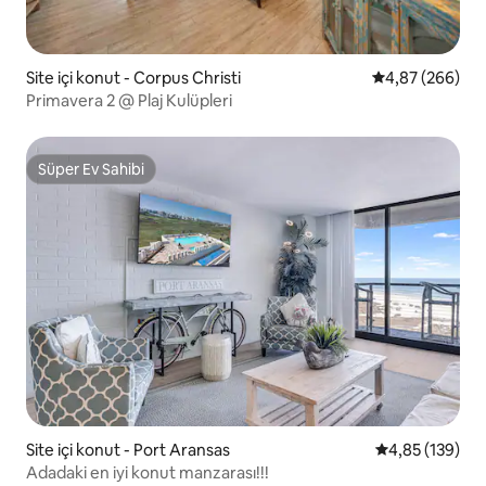
Site içi konut - Corpus Christi
5 üzerinden or
4,87 (266)
Primavera 2 @ Plaj Kulüpleri
Süper Ev Sahibi
Süper Ev Sahibi
Site içi konut - Port Aransas
5 üzerinden or
4,85 (139)
Adadaki en iyi konut manzarası!!!