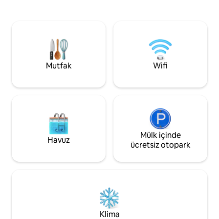
tam donanımlı bir mutfak ve tam boyutlu
Okyanus havasını 
bir çamaşır makinesi ve kurutucu
uyandığınızda birk
bulunmaktadır. King hafızalı köpük yatak,
kumun üzerinde olacaks
karartma perdeleri, hızlı kablosuz
kum tepelerinin ü
internet bağlantısı ve iki 4K akıllı TV ile bu,
şeridine uzanan bi
her seyahatsever için mükemmel bir
vardır. Bu nadir, ö
kaçamak noktasıdır! *Ev sahipleri birliği:
geçmenize, park y
Mutfak
Wifi
Araç başına 40 $ ücret talep ediyor. En
zahmete gerek olm
fazla 2 araç. Rezervasyon yapmak için 21
sadece plaja kolay 
yaşında olmanız gerekir.
Mülk içinde
Havuz
ücretsiz otopark
Klima