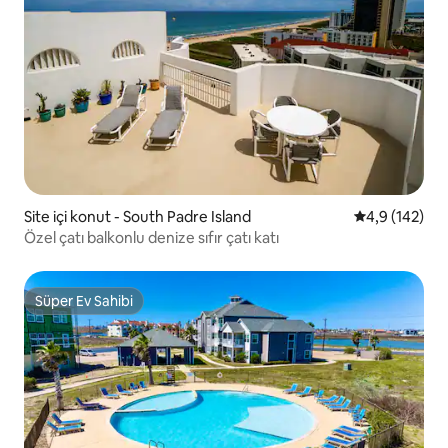
Site içi konut - South Padre Island
5 üzerinden o
4,9 (142)
Özel çatı balkonlu denize sıfır çatı katı
Süper Ev Sahibi
Süper Ev Sahibi