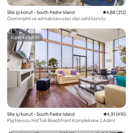
Site içi konut - South Padre Island
5 üzerinden or
4,88 (212)
Özel erişimi ve ısıtmalı havuzları olan sahil konutu
Süper Ev Sahibi
Süper Ev Sahibi
Site içi konut - South Padre Island
5 üzerinden o
4,91 (410)
Plaj Havuzu HotTub Beachfront Kompleksine 2 Adım!