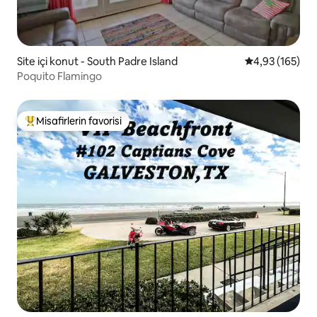
Site içi konut - South Padre Island
5 üzerinden or
4,93 (165)
Poquito Flamingo
Misafirlerin favorisi
Misafirlerin favorilerinden en beğenilenler arasında