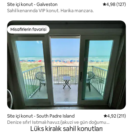
Site içi konut - Galveston
5 üzerinden or
4,98 (127)
Sahil kenarında VIP konut. Harika manzara.
Misafirlerin favorisi
Misafirlerin favorisi
Site içi konut - South Padre Island
5 üzerinden o
4,92 (211)
Denize sıfır! Isıtmalı havuz/jakuzi ve gün doğumu
Lüks kiralık sahil konutları
manzaraları