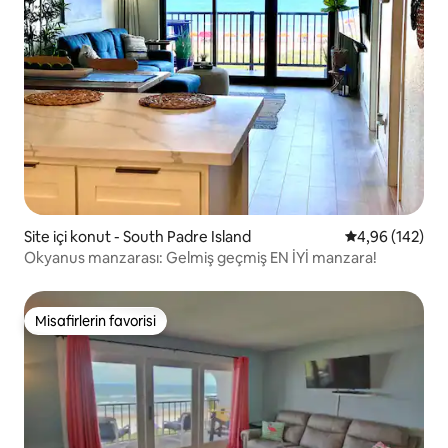
Site içi konut - South Padre Island
5 üzerinden or
4,96 (142)
Okyanus manzarası: Gelmiş geçmiş EN İYİ manzara!
Misafirlerin favorisi
Misafirlerin favorisi