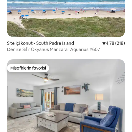
Site içi konut - South Padre Island
5 üzerinden o
4,78 (218)
Denize Sıfır Okyanus Manzaralı Aquarius #607
Misafirlerin favorisi
Misafirlerin favorisi