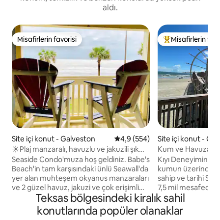
aldı.
Misafirlerin favorisi
Misafirlerin favo
Misafirlerin favorisi
Misafirlerin favor
Site içi konut - Galveston
5 üzerinden ortalama 4,9 puan
4,9 (554)
Site içi konut - Ga
☀Plaj manzaralı, havuzlu ve jakuzili şık
Kum ve Havuza Güve
sahil konutu
Konutu
Seaside Condo'muza hoş geldiniz. Babe's
Kıyı Deneyiminize hoş g
Beach'in tam karşısındaki ünlü Seawall'da
kumun üzerinde 
yer alan muhteşem okyanus manzaraları
sahip ve tarihi St
ve 2 güzel havuz, jakuzi ve çok erişimli
7,5 mil mesafede ol
Teksas bölgesindeki kiralık sahil
fitness merkezinden başlayarak
yerinde deniz kena
dinlenmek için modern bir inziva yeri sizi
çıkarın. Rahat yaş
konutlarında popüler olanaklar
bekliyor! Dairemizde özel bir veranda,
rahatlığıyla buluşt