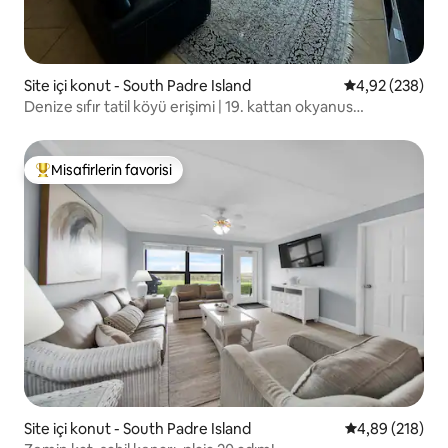
Site içi konut - South Padre Island
5 üzerinden or
4,92 (238)
Denize sıfır tatil köyü erişimi | 19. kattan okyanus
manzarası
Misafirlerin favorisi
Misafirlerin favorilerinden en beğenilenler arasında
Site içi konut - South Padre Island
5 üzerinden or
4,89 (218)