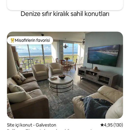
Denize sıfır kiralık sahil konutları
Misafirlerin favorisi
Misafirlerin favorilerinden en beğenilenler arasında
Site içi konut - Galveston
5 üzerinden or
4,95 (130)