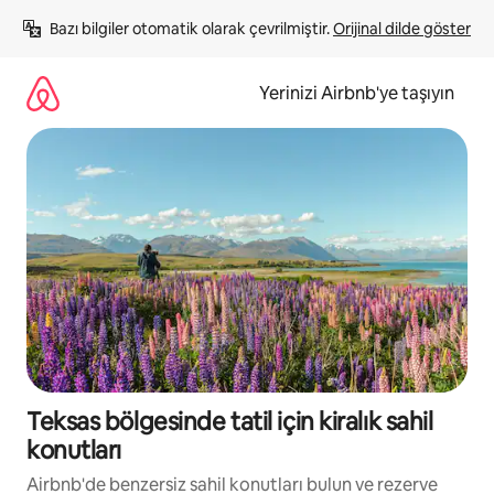
İçeriğe
Bazı bilgiler otomatik olarak çevrilmiştir. 
Orijinal dilde göster
atla
Yerinizi Airbnb'ye taşıyın
Teksas bölgesinde tatil için kiralık sahil
konutları
Airbnb'de benzersiz sahil konutları bulun ve rezerve