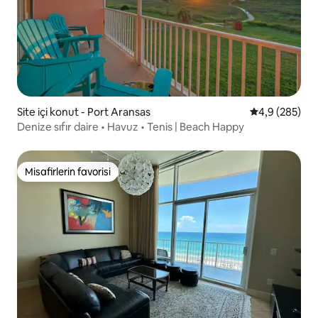
Site içi konut - Port Aransas
5 üzerinden o
4,9 (285)
Denize sıfır daire • Havuz • Tenis | Beach Happy
Misafirlerin favorisi
Misafirlerin favorisi