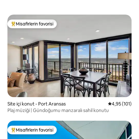
Misafirlerin favorisi
Misafirlerin favorilerinden en beğenilenler arasında
Site içi konut - Port Aransas
5 üzerinden o
4,95 (101)
Plaj müziği | Gündoğumu manzaralı sahil konutu
Misafirlerin favorisi
Misafirlerin favorilerinden en beğenilenler arasında