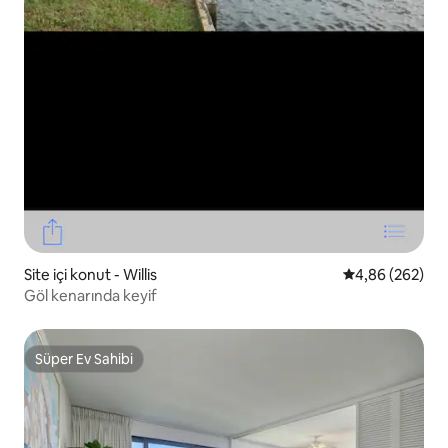
Site içi konut - Willis
5 üzerinden or
4,86 (262)
Göl kenarında keyif
Süper Ev Sahibi
Süper Ev Sahibi