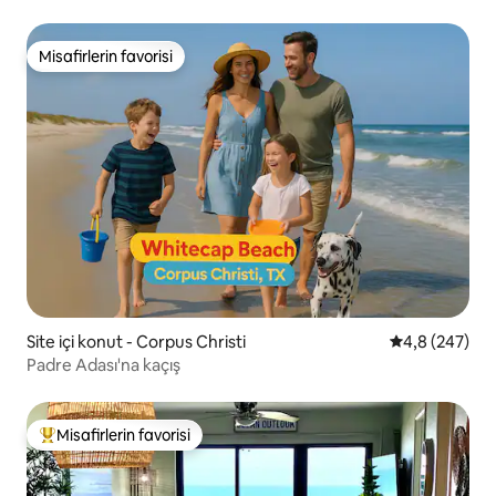
Misafirlerin favorisi
Misafirlerin favorisi
Site içi konut - Corpus Christi
5 üzerinden o
4,8 (247)
Padre Adası'na kaçış
Misafirlerin favorisi
Misafirlerin favorilerinden en beğenilenler arasında