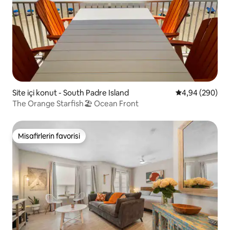
Site içi konut - South Padre Island
5 üzerinden or
4,94 (290)
The Orange Starfish🏖 Ocean Front
Misafirlerin favorisi
Misafirlerin favorisi