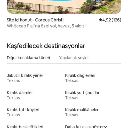
Site içi konut - Corpus Christi
5 üzerinden or
4,92 (126)
Whitecap Plajı'na özel yol, havuz, 5 yıldızlı
Keşfedilecek destinasyonlar
Diğer konaklama türleri
Yapılacak şeyler
Jakuzili kiralık yerler
Kiralık dağ evleri
Teksas
Teksas
Kiralık daireler
Kiralık yurt çadırları
Teksas
Teksas
Kiralık tatil köyleri
Kiralık malikâneler
Teksas
Teksas
Kiralık besi çiftlikleri
Daha fazlasını göster