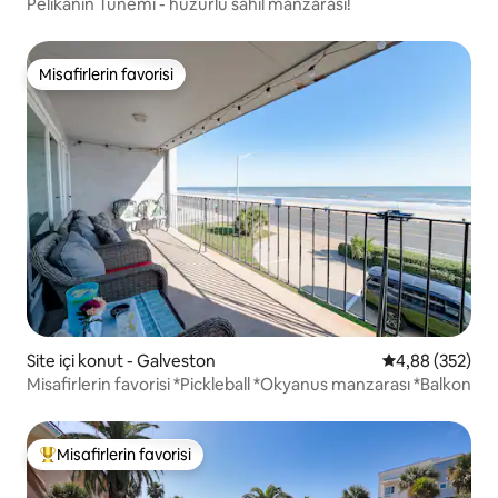
Pelikanın Tünemi - huzurlu sahil manzarası!
Misafirlerin favorisi
Misafirlerin favorisi
Site içi konut - Galveston
5 üzerinden or
4,88 (352)
Misafirlerin favorisi *Pickleball *Okyanus manzarası *Balkon
Misafirlerin favorisi
Misafirlerin favorilerinden en beğenilenler arasında