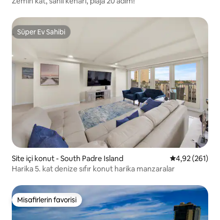
Zemin kat, sahil kenarı, plaja 20 adım!
Süper Ev Sahibi
Süper Ev Sahibi
Site içi konut - South Padre Island
5 üzerinden or
4,92 (261)
Harika 5. kat denize sıfır konut harika manzaralar
Misafirlerin favorisi
Misafirlerin favorisi