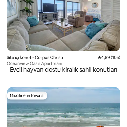
Site içi konut - Corpus Christi
5 üzerinden or
4,89 (105)
Oceanview Oasis Apartmanı
Evcil hayvan dostu kiralık sahil konutları
Misafirlerin favorisi
Misafirlerin favorisi