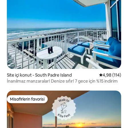
Site içi konut - South Padre Island
5 üzerinden o
4,98 (114)
İnanılmaz manzaralar! Denize sıfır! 7 gece için %15 indirim
Misafirlerin favorisi
Misafirlerin favorisi