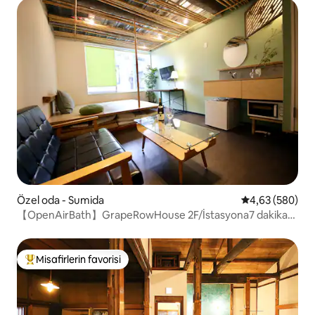
Özel oda - Sumida
5 üzerinden or
4,63 (580)
【OpenAirBath】GrapeRowHouse 2F/İstasyona7 dakika
yürüme mesafesindedir
Misafirlerin favorisi
Misafirlerin favorilerinden en beğenilenler arasında