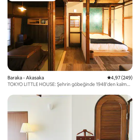
Baraka - Akasaka
5 üzerinden or
4,97 (249)
TOKYO LITTLE HOUSE: Şehrin göbeğinde 1948'den kalma
ev