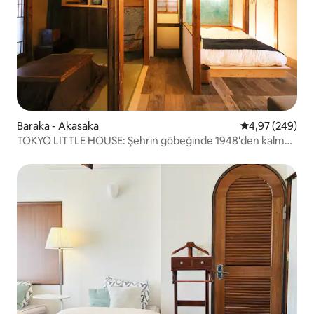
Baraka - Akasaka
5 üzerinden or
4,97 (249)
TOKYO LITTLE HOUSE: Şehrin göbeğinde 1948'den kalma
ev