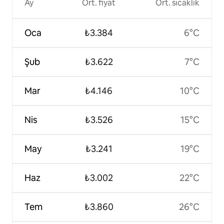
Ay
Ort. fiyat
Ort. sıcaklık
Oca
₺3.384
6°C
Şub
₺3.622
7°C
Mar
₺4.146
10°C
Nis
₺3.526
15°C
May
₺3.241
19°C
Haz
₺3.002
22°C
Tem
₺3.860
26°C