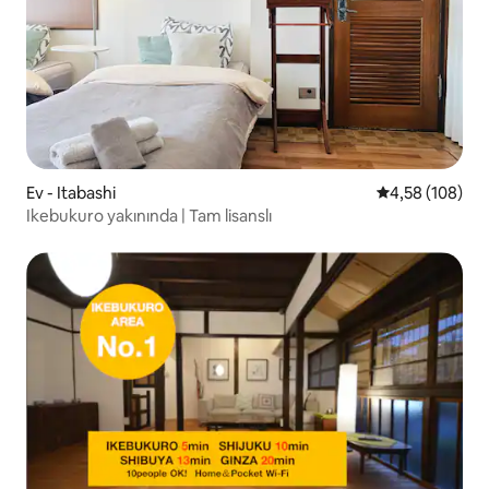
Ev - Itabashi
5 üzerinden or
4,58 (108)
Ikebukuro yakınında | Tam lisanslı