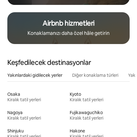
Airbnb hizmetleri
Konaklamanızı daha özel hâle getirin
Keşfedilecek destinasyonlar
Yakınlardaki gidilecek yerler
Diğer konaklama türleri
Yakı
Osaka
Kyoto
Kiralık tatil yerleri
Kiralık tatil yerleri
Nagoya
Fujikawaguchiko
Kiralık tatil yerleri
Kiralık tatil yerleri
Shinjuku
Hakone
Kiralık tatil yerleri
Kiralık tatil yerleri