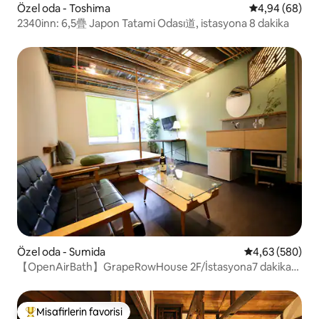
Özel oda - Toshima
5 üzerinden o
4,94 (68)
2340inn: 6,5疊 Japon Tatami Odası道, istasyona 8 dakika
Özel oda - Sumida
5 üzerinden or
4,63 (580)
【OpenAirBath】GrapeRowHouse 2F/İstasyona7 dakika
yürüme mesafesindedir
Misafirlerin favorisi
Misafirlerin favorilerinden en beğenilenler arasında