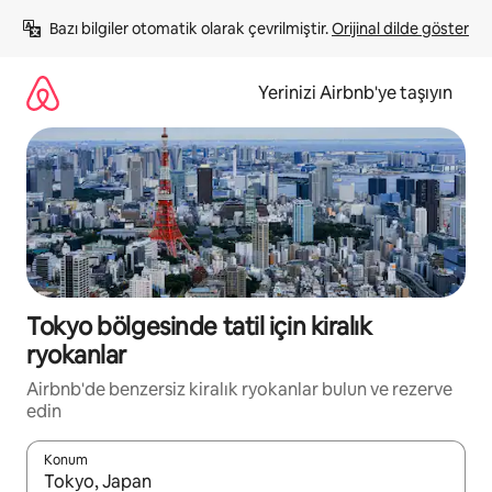
İçeriğe
Bazı bilgiler otomatik olarak çevrilmiştir. 
Orijinal dilde göster
atla
Yerinizi Airbnb'ye taşıyın
Tokyo bölgesinde tatil için kiralık
ryokanlar
Airbnb'de benzersiz kiralık ryokanlar bulun ve rezerve
edin
Konum
Sonuçlar kullanılabilir olduğunda yukarı ve aşağı oklarıyla gezi