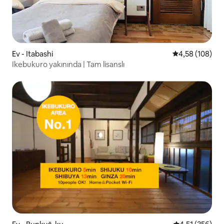
Ev - Itabashi
5 üzerinden or
4,58 (108)
Ikebukuro yakınında | Tam lisanslı