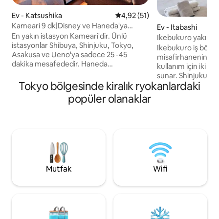
Ev - Katsushika
5 üzerinden ortalama 4,92 pua
4,92 (51)
Kameari 9 dk|Disney ve Haneda'ya
Ev - Itabashi
doğrudan otobüs | Maks. 8
En yakın istasyon Kameari'dir. Ünlü
Ikebukuro yakınında
istasyonlar Shibuya, Shinjuku, Tokyo,
Ikebukuro iş bölge
Asakusa ve Ueno'ya sadece 25 -45
misafirhanenin iş i
dakika mesafededir. Haneda
kullanım için iki ka
Havaalanı'ndan Kameari İstasyonu'na
sunar. Shinjuku, Sugamo, Otemachi,
doğrudan limuzin otobüsü. Ev, Tokyo
Tokyo bölgesinde kiralık ryokanlardaki
Tokyo Kulesi, Asak
Metro Hattı'ndaki Kameari İstasyonu'na
Daikanyama ve Omo
popüler olanaklar
9 dakika yürüme mesafesindedir.
ve turistik merkez
Kameari İstasyonu'ndan doğrudan
erişilebilen Itaba
otobüs Disneyland 56 dakika sürer ve
sadece 5 dakikalı
her saat başı kalkar. Disneyland'dan
mesafesindedir. Aile seyahatleri için
dönüş otobüsü kapanış saatine kadar
mükemmel olan 10 kişi
çalışır. Yakınlarda birçok restoran,
hareket halindeyke
süpermarket, ev merkezi ve bakkal var.
sağlayan taşınabili
6 kişi rahatlıkla konaklayabilir, en fazla 10
Mutfak
Wifi
bağlantısı ile donatı
kişi.