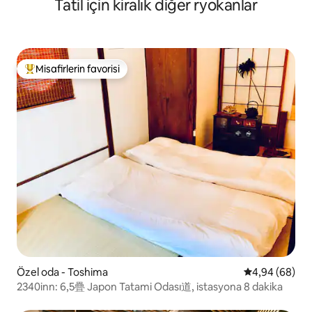
Tatil için kiralık diğer ryokanlar
Maks. 8
Misafirlerin favorisi
Misafirlerin favorilerinden en beğenilenler arasında
Özel oda - Toshima
5 üzerinden o
4,94 (68)
2340inn: 6,5疊 Japon Tatami Odası道, istasyona 8 dakika