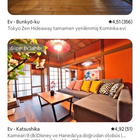
Ev - Bunkyō-ku
5 üzerinden o
4,51 (356)
Tokyo Zen Hideaway tamamen yenilenmiş Kominka evi
Süper Ev Sahibi
Süper Ev Sahibi
Ev - Katsushika
5 üzerinden 
4,92 (51)
Kameari 9 dk|Disney ve Haneda'ya doğrudan otobüs |