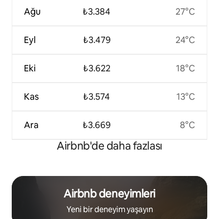
Ağu
₺3.384
27°C
Eyl
₺3.479
24°C
Eki
₺3.622
18°C
Kas
₺3.574
13°C
Ara
₺3.669
8°C
Airbnb'de daha fazlası
Airbnb deneyimleri
Yeni bir deneyim yaşayın