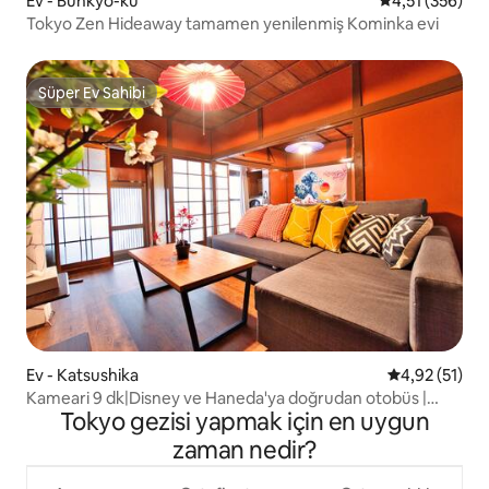
Ev - Bunkyō-ku
5 üzerinden o
4,51 (356)
Tokyo Zen Hideaway tamamen yenilenmiş Kominka evi
Süper Ev Sahibi
Süper Ev Sahibi
Ev - Katsushika
5 üzerinden 
4,92 (51)
Kameari 9 dk|Disney ve Haneda'ya doğrudan otobüs |
Tokyo gezisi yapmak için en uygun
Maks. 8
zaman nedir?