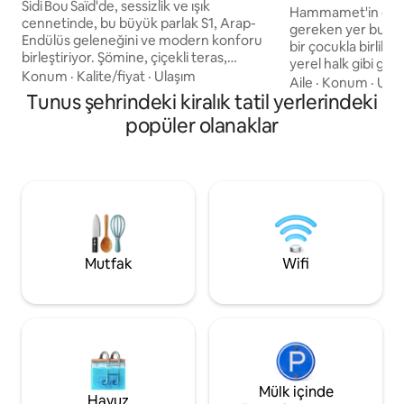
Sidi Bou Saïd'de, sessizlik ve ışık
stüdyosu.
Hammamet'in göb
cennetinde, bu büyük parlak S1, Arap-
gereken yer burasıdı
Endülüs geleneğini ve modern konforu
bir çocukla birlik
birleştiriyor. Şömine, çiçekli teras,
yerel halk gibi g
kemerler, zelliges ve el yapımı mobilyalar
Konum
·
Kalite/fiyat
·
Ulaşım
önce büyükbabaları
Aile
·
Konum
·
Uzu
benzersiz bir atmosfer yaratıyor. Tam
Tunus şehrindeki kiralık tatil yerlerindeki
içeriden tadını çık
donanımlı mutfak, yüksek hızlı kablosuz
burası olmalıdır.
popüler olanaklar
internet bağlantısı, tüm kanalları, filmleri
bir şey varsa o da
ve dizileri olan TV, düzenli yatak takımı. 15
etmektir ve medin
dakika yürüme mesafesinde: mavi
görülmesi gereken
sokaklar, kafeler, deniz ve yerel lezzetler.
stüdyonun bulundu
Yaratmak, enerji toplamak, kaçmak veya
abdelkader'dir. Bü
sadece nefes almak için idealdir.
pitoresk eski tarz 
okulundan metrele
Mutfak
Wifi
Mülk içinde
Havuz