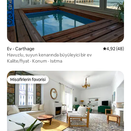
Ev - Carthage
5 üzerinden o
4,92 (48)
Havuzlu, suyun kenarında büyüleyici bir ev
Kalite/fiyat
·
Konum
·
Isıtma
Misafirlerin favorisi
Misafirlerin favorisi