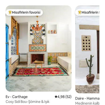
Misafirlerin favorisi
Misafirlerin favo
Misafirlerin favorilerinden en beğenilenler arasında
Misafirlerin favor
Ev - Carthage
5 üzerinden ortalama 4,98 pua
4,98 (52)
Daire - Hammame
Cosy Sidi Bou-Şömine & Işık
Medinenin kalbinde