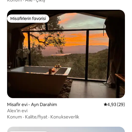
Misafirlerin favorisi
Misafirlerin favorisi
Misafir evi - Ayn Darahim
5 üzerinden o
4,93 (29)
Alex'in evi
Konum
·
Kalite/fiyat
·
Konukseverlik