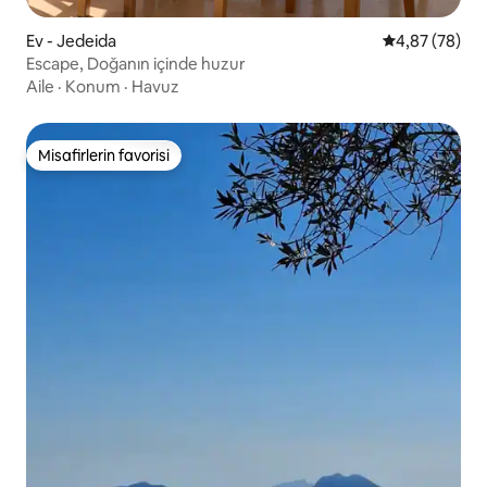
Ev - Jedeida
5 üzerinden o
4,87 (78)
Escape, Doğanın içinde huzur
Aile
·
Konum
·
Havuz
Misafirlerin favorisi
Misafirlerin favorisi