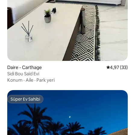
Daire - Carthage
5 üzerinden o
4,97 (33)
Sidi Bou Saïd Evi
Konum
·
Aile
·
Park yeri
Süper Ev Sahibi
Süper Ev Sahibi