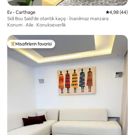
Ev - Carthage
5 üzerinden o
4,98 (44)
Sidi Bou Saïd'de otantik kaçış - İnanılmaz manzara
Konum
·
Aile
·
Konukseverlik
Misafirlerin favorisi
Misafirlerin favorilerinden en beğenilenler arasında