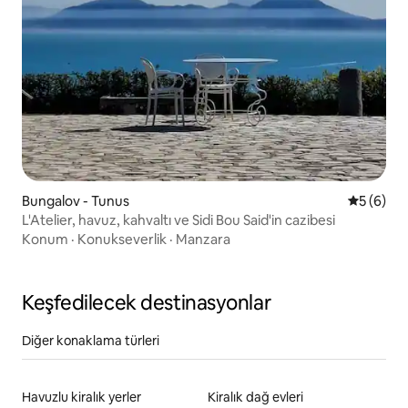
Bungalov - Tunus
5 üzerind
5 (6)
L'Atelier, havuz, kahvaltı ve Sidi Bou Said'in cazibesi
Konum
·
Konukseverlik
·
Manzara
Keşfedilecek destinasyonlar
Diğer konaklama türleri
Havuzlu kiralık yerler
Kiralık dağ evleri