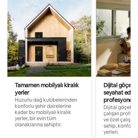
Tamamen mobilyalı kiralık
Dijital göçebe
yerler
seyahat eden
profesyonelle
Huzurlu dağ kulübelerinden
konforlu şehir dairelerine
Dijital göçebel
kadar bu mobilyalı kiralık
çalışan profesyo
yerler, bir evin tüm
ve özel çalışma
olanaklarına sahiptir.
sahip, konforl
yerleri.