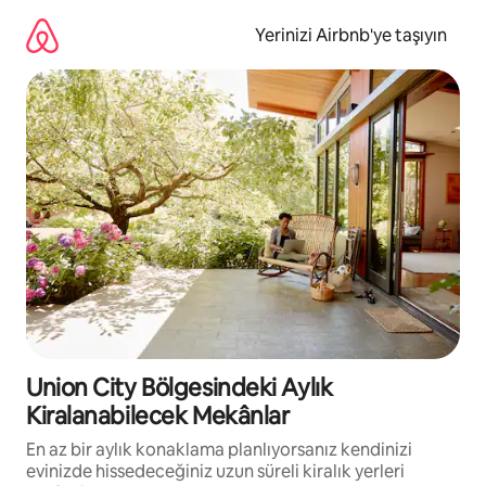
İçeriğe
atla
Yerinizi Airbnb'ye taşıyın
Union City Bölgesindeki Aylık
Kiralanabilecek Mekânlar
En az bir aylık konaklama planlıyorsanız kendinizi
evinizde hissedeceğiniz uzun süreli kiralık yerleri