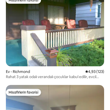
Misafirlerin favorisi
Misafirlerin favorisi
Ev - Richmond
5 üzerinden o
4,93 (123)
Rahat 3 yatak odalı verandalı çocuklar kabul edilir, evcil
hayvan kabul edilmez, EC-IUE-Reid yakınında
Misafirlerin favorisi
Misafirlerin favorisi