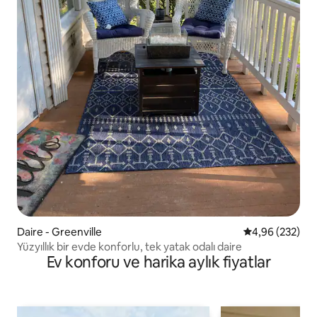
Daire - Greenville
5 üzerinden or
4,96 (232)
Yüzyıllık bir evde konforlu, tek yatak odalı daire
Ev konforu ve harika aylık fiyatlar