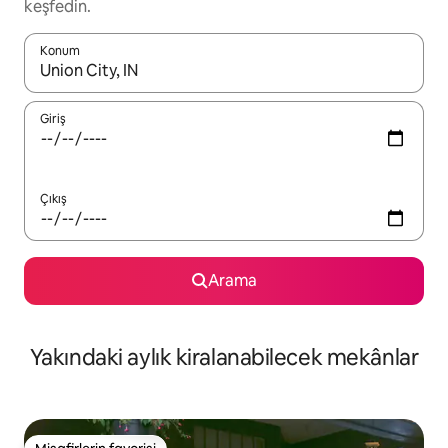
keşfedin.
Konum
Sonuçlar kullanılabilir olduğunda yukarı ve aşağı oklarıyla gezi
Giriş
Çıkış
Arama
Yakındaki aylık kiralanabilecek mekânlar