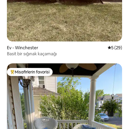
Ev - Winchester
5 üzerinde
5 (29)
Basit bir sığınak kaçamağı
Misafirlerin favorisi
Misafirlerin favorilerinden en beğenilenler arasında