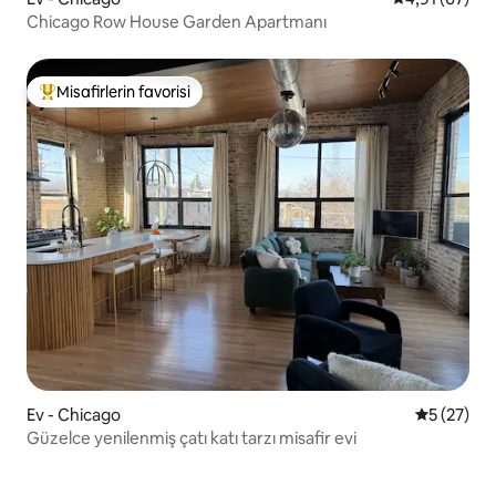
Chicago Row House Garden Apartmanı
Misafirlerin favorisi
Misafirlerin favorilerinden en beğenilenler arasında
Ev - Chicago
5 üzerinde
5 (27)
Güzelce yenilenmiş çatı katı tarzı misafir evi