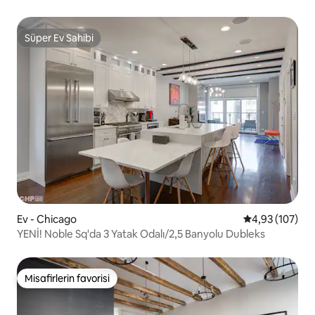
Süper Ev Sahibi
Süper Ev Sahibi
Ev - Chicago
5 üzerinden or
4,93 (107)
YENİ! Noble Sq'da 3 Yatak Odalı/2,5 Banyolu Dubleks
Misafirlerin favorisi
Misafirlerin favorisi