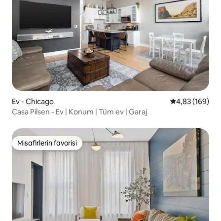
Ev - Chicago
5 üzerinden or
4,83 (169)
Casa Pilsen - Ev | Konum | Tüm ev | Garaj
Misafirlerin favorisi
Misafirlerin favorisi