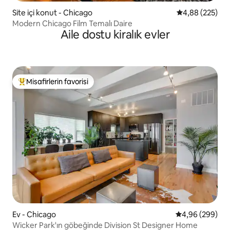
Site içi konut - Chicago
5 üzerinden or
4,88 (225)
Modern Chicago Film Temalı Daire
Aile dostu kiralık evler
Misafirlerin favorisi
Misafirlerin favorilerinden en beğenilenler arasında
Ev - Chicago
5 üzerinden or
4,96 (299)
Wicker Park'ın göbeğinde Division St Designer Home