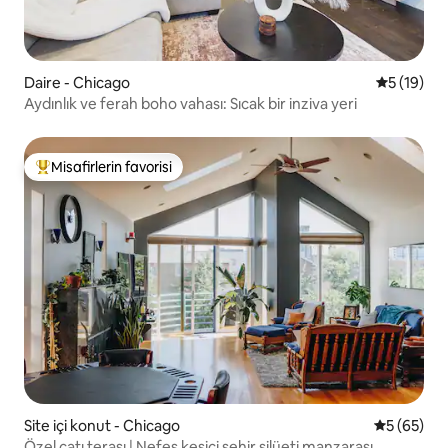
Daire - Chicago
5 üzerind
5 (19)
Aydınlık ve ferah boho vahası: Sıcak bir inziva yeri
Misafirlerin favorisi
Misafirlerin favorilerinden en beğenilenler arasında
Site içi konut - Chicago
5 üzerinde
5 (65)
Özel çatı terası | Nefes kesici şehir silüeti manzarası