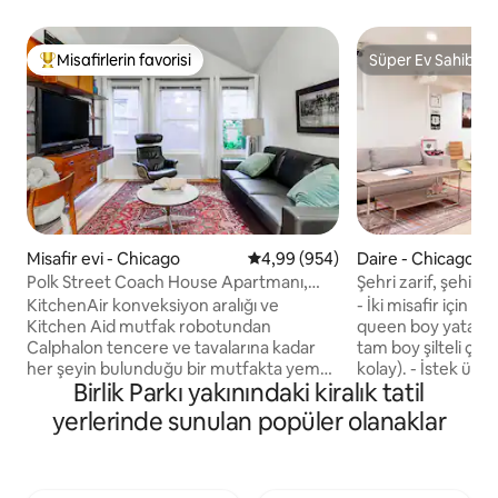
Misafirlerin favorisi
Süper Ev Sahibi
Misafirlerin favorilerinden en beğenilenler arasında
Süper Ev Sahibi
Misafir evi - Chicago
5 üzerinden ortalama 4,99 puan
4,99 (954)
Daire - Chicago
Polk Street Coach House Apartmanı,
Şehri zarif, şehir i
Little Italy/Medical Dist
keşfedin
KitchenAir konveksiyon aralığı ve
- İki misafir için ö
Kitchen Aid mutfak robotundan
queen boy yatak. - 3. ve 4. misafirler için
Calphalon tencere ve tavalarına kadar
tam boy şilteli çe
her şeyin bulunduğu bir mutfakta yemek
kolay). - İstek üzerine ek taşınabilir ikiz
Birlik Parkı yakınındaki kiralık tatil
pişirin. Yüzyıl ortası görünümünde rahat
boy karyola ayarla
bir Amerikan Deri kanepe, Gansgo
bir tavan hoparlör
yerlerinde sunulan popüler olanaklar
Mobler yemek masası ve Frem Rolje tik
vardır. - Oturma od
sandalyeler yer alıyor. Polk Street Guest
HD sinema projektö
House'a hoş geldiniz: Küçük İtalya'da Tıp
ızgara ve verand
Bölgesi yakınında iyi döşenmiş, tamamen
masası/sandalyeleri 