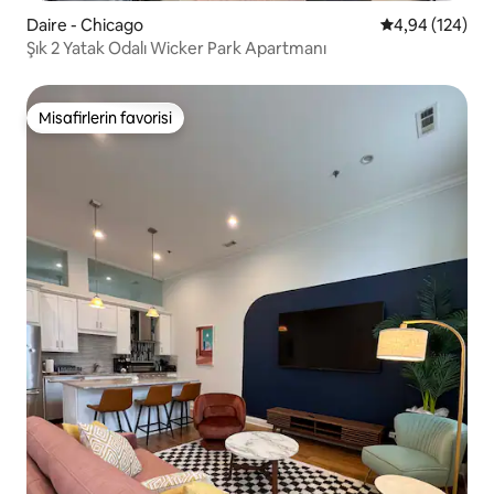
Daire - Chicago
5 üzerinden or
4,94 (124)
Şık 2 Yatak Odalı Wicker Park Apartmanı
Misafirlerin favorisi
Misafirlerin favorisi