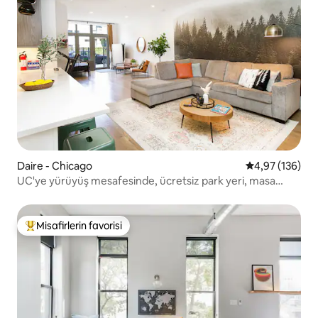
Daire - Chicago
5 üzerinden or
4,97 (136)
UC'ye yürüyüş mesafesinde, ücretsiz park yeri, masa
tenisi, 8 kişi kalabilir
Misafirlerin favorisi
Misafirlerin favorilerinden en beğenilenler arasında