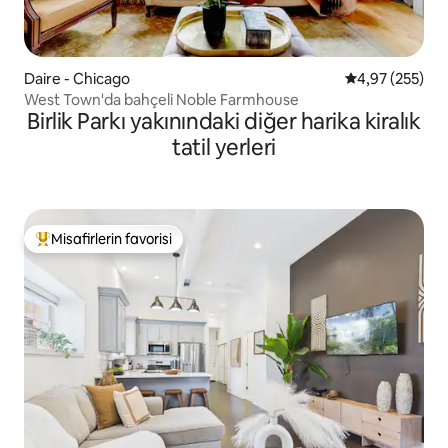
Daire - Chicago
5 üzerinden or
4,97 (255)
West Town'da bahçeli Noble Farmhouse
Birlik Parkı yakınındaki diğer harika kiralık
tatil yerleri
Misafirlerin favorisi
Misafirlerin favorilerinden en beğenilenler arasında