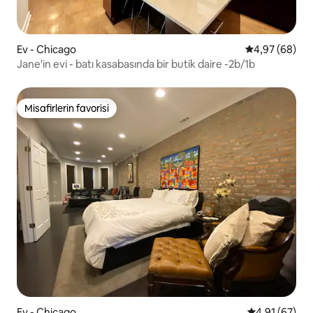
Ev - Chicago
5 üzerinden o
4,97 (68)
Jane'in evi - batı kasabasında bir butik daire -2b/1b
Misafirlerin favorisi
Misafirlerin favorisi
Ev - Chicago
5 üzerinden o
4,91 (67)