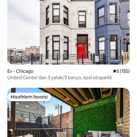
Ev - Chicago
5 üzerinde
5 (155)
United Center'dan 3 yatak/2 banyo, özel otoparklı
Misafirlerin favorisi
Misafirlerin favorisi