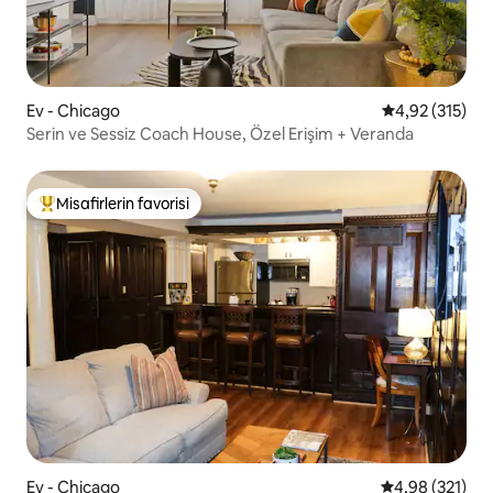
Ev - Chicago
5 üzerinden o
4,92 (315)
Serin ve Sessiz Coach House, Özel Erişim + Veranda
Misafirlerin favorisi
Misafirlerin favorilerinden en beğenilenler arasında
Ev - Chicago
5 üzerinden or
4,98 (321)