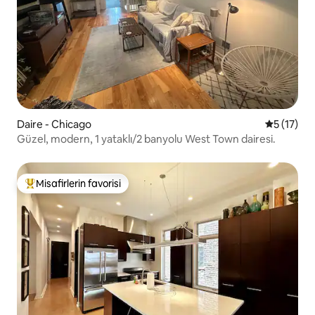
Daire - Chicago
5 üzerind
5 (17)
Güzel, modern, 1 yataklı/2 banyolu West Town dairesi.
Misafirlerin favorisi
Misafirlerin favorilerinden en beğenilenler arasında