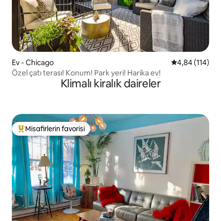
Ev - Chicago
5 üzerinden o
4,84 (114)
Özel çatı terası! Konum! Park yeri! Harika ev!
Klimalı kiralık daireler
Misafirlerin favorisi
Misafirlerin favorilerinden en beğenilenler arasında