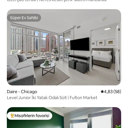
Süper Ev Sahibi
Süper Ev Sahibi
Daire - Chicago
5 üzerinden o
4,83 (58)
Level Junior İki Yatak Odalı Süit | Fulton Market
Misafirlerin favorisi
Misafirlerin favorilerinden en beğenilenler arasında