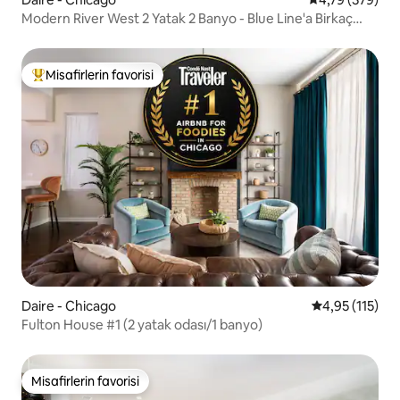
Modern River West 2 Yatak 2 Banyo - Blue Line'a Birkaç
Adım
Misafirlerin favorisi
Misafirlerin favorilerinden en beğenilenler arasında
Daire - Chicago
5 üzerinden o
4,95 (115)
Fulton House #1 (2 yatak odası/1 banyo)
Misafirlerin favorisi
Misafirlerin favorisi