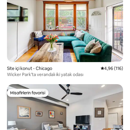
Site içi konut - Chicago
5 üzerinden o
4,96 (116)
Wicker Park'ta verandalı iki yatak odası
Misafirlerin favorisi
Misafirlerin favorisi