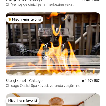
Chi'ye hoş geldiniz! Şehir merkezine yakın.
Misafirlerin favorisi
Misafirlerin favorilerinden en beğenilenler arasında
Site içi konut - Chicago
5 üzerinden or
4,97 (180)
Chicago Oasis | Spa küveti, veranda ve şömine
Misafirlerin favorisi
Misafirlerin favorisi