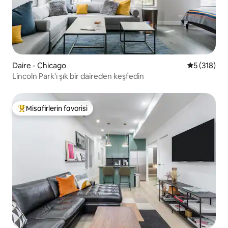
Daire - Chicago
5 üzerinden
5 (318)
Lincoln Park'ı şık bir daireden keşfedin
Misafirlerin favorisi
Misafirlerin favorilerinden en beğenilenler arasında