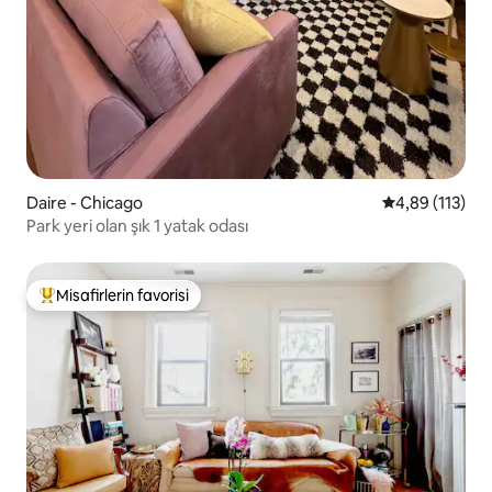
Daire - Chicago
5 üzerinden o
4,89 (113)
Park yeri olan şık 1 yatak odası
Misafirlerin favorisi
Misafirlerin favorilerinden en beğenilenler arasında