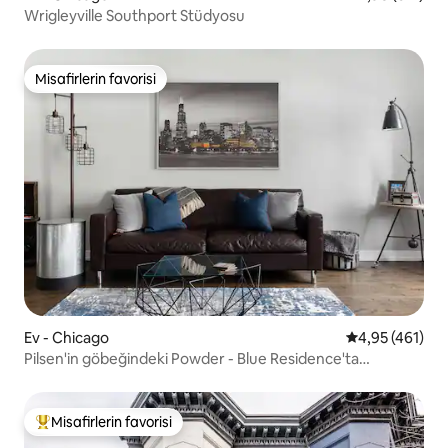
Wrigleyville Southport Stüdyosu
Misafirlerin favorisi
Misafirlerin favorisi
Ev - Chicago
5 üzerinden or
4,95 (461)
Pilsen'in göbeğindeki Powder - Blue Residence'ta
rahatlayın
Misafirlerin favorisi
Misafirlerin favorilerinden en beğenilenler arasında