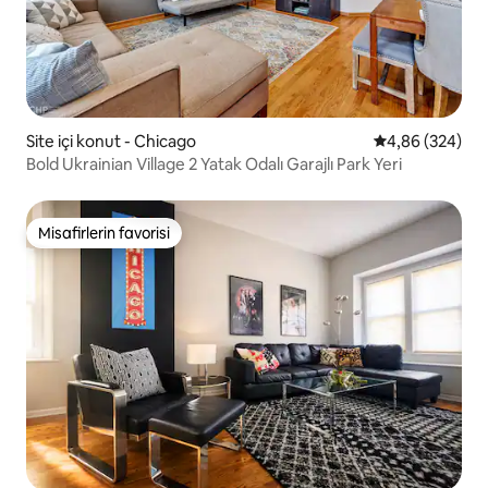
Site içi konut - Chicago
5 üzerinden or
4,86 (324)
Bold Ukrainian Village 2 Yatak Odalı Garajlı Park Yeri
Misafirlerin favorisi
Misafirlerin favorisi