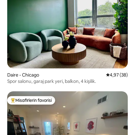
Daire - Chicago
5 üzerinden o
4,97 (38)
Spor salonu, garaj park yeri, balkon, 4 kişilik.
Misafirlerin favorisi
Misafirlerin favorilerinden en beğenilenler arasında