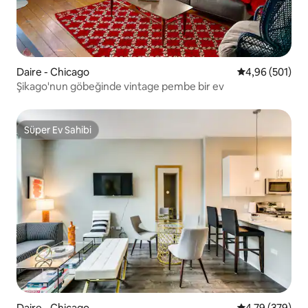
Daire - Chicago
5 üzerinden or
4,96 (501)
Şikago'nun göbeğinde vintage pembe bir ev
Süper Ev Sahibi
Süper Ev Sahibi
Daire - Chicago
5 üzerinden or
4,79 (379)