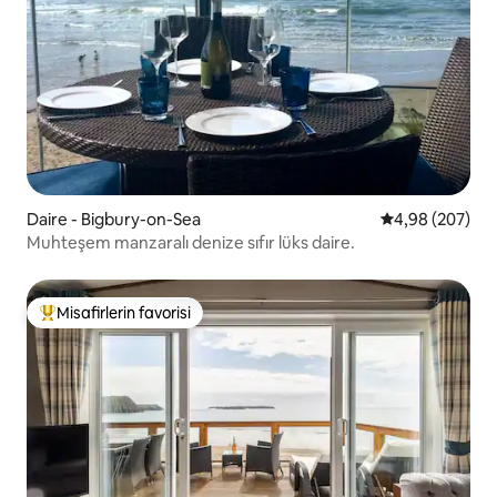
Daire - Bigbury-on-Sea
5 üzerinden or
4,98 (207)
Muhteşem manzaralı denize sıfır lüks daire.
Misafirlerin favorisi
Misafirlerin favorilerinden en beğenilenler arasında