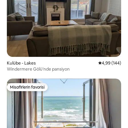
Kulübe - Lakes
5 üzerinden or
4,99 (144)
Windermere Gölü'nde pansiyon
Misafirlerin favorisi
Misafirlerin favorisi