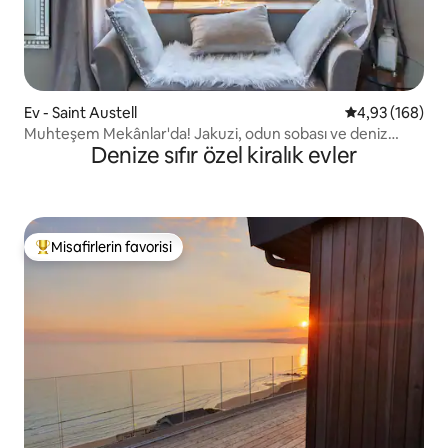
Ev - Saint Austell
5 üzerinden or
4,93 (168)
Muhteşem Mekânlar'da! Jakuzi, odun sobası ve deniz
Denize sıfır özel kiralık evler
manzarası
Misafirlerin favorisi
Misafirlerin favorilerinden en beğenilenler arasında