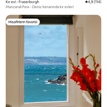
Kır evi - Fraserburgh
5 üzerinden 
4,9 (114)
Manzaralı Pew - Deniz kenarında kır evleri
Misafirlerin favorisi
Misafirlerin favorisi