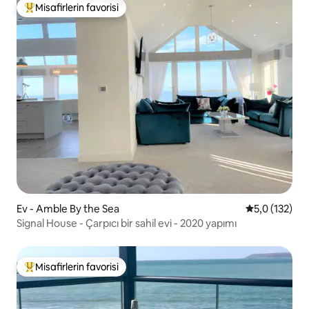
Misafirlerin favorisi
Misafirlerin favorilerinden en beğenilenler arasında
Ev - Amble By the Sea
5 üzerinden 
5,0 (132)
Signal House - Çarpıcı bir sahil evi - 2020 yapımı
Misafirlerin favorisi
Misafirlerin favorilerinden en beğenilenler arasında