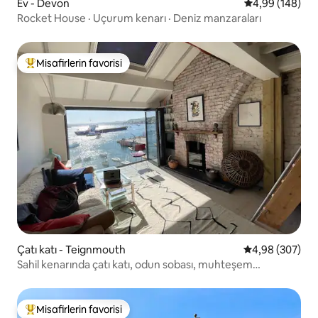
Ev - Devon
5 üzerinden or
4,99 (148)
Rocket House · Uçurum kenarı · Deniz manzaraları
Misafirlerin favorisi
Misafirlerin favorilerinden en beğenilenler arasında
Çatı katı - Teignmouth
5 üzerinden or
4,98 (307)
Sahil kenarında çatı katı, odun sobası, muhteşem
manzaralar
Misafirlerin favorisi
Misafirlerin favorilerinden en beğenilenler arasında