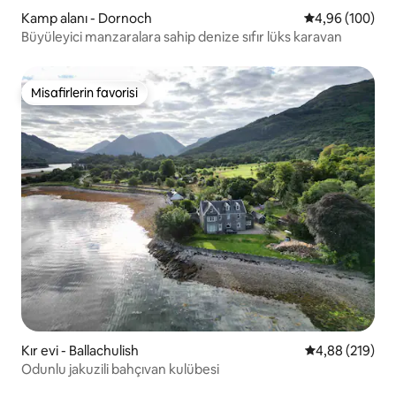
Kamp alanı - Dornoch
5 üzerinden or
4,96 (100)
Büyüleyici manzaralara sahip denize sıfır lüks karavan
Misafirlerin favorisi
Misafirlerin favorisi
Kır evi - Ballachulish
5 üzerinden or
4,88 (219)
Odunlu jakuzili bahçıvan kulübesi