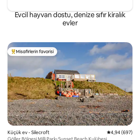
Evcil hayvan dostu, denize sıfır kiralık
evler
Misafirlerin favorisi
Misafirlerin favorilerinden en beğenilenler arasında
Küçük ev - Silecroft
5 üzerinden or
4,94 (697)
Göller Bölgesi Milli Parkı Sunset Beach Kulübesi