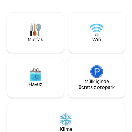
binmenin, kuş gözlemciliğinin,
erişimin keyfini çı
dinlenmenin ve çok daha fazlasının
bayraklı plaj sadec
keyfini çıkarın. Tourism NI tarafından
yürüme mesafesind
onaylanmıştır, tüm odalarımız (banyo
Fleming'de güzel b
hariç!) muhteşem deniz manzarasına
vardır. Bilgi: Kablo
sahiptir. Restoranlar arabayla çok yakın
yok ama 4G var. *
mesafededir; dağlar, golf sahaları, doğa
Buzzard veya The 
Mutfak
Wifi
koruma alanları ve çok daha fazlası
ikisi de WILDCOMF
kolayca ulaşılabilir mesafededir.
Mülk içinde
Havuz
ücretsiz otopark
Klima