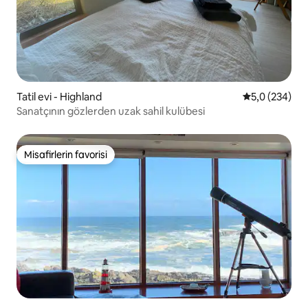
Tatil evi - Highland
5 üzerinden o
5,0 (234)
Sanatçının gözlerden uzak sahil kulübesi
Misafirlerin favorisi
Misafirlerin favorisi