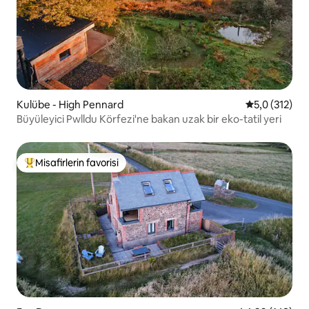
Kulübe - High Pennard
5 üzerinden 
5,0 (312)
Büyüleyici Pwlldu Körfezi'ne bakan uzak bir eko-tatil yeri
Misafirlerin favorisi
Misafirlerin favorilerinden en beğenilenler arasında