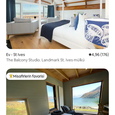
Ev - St Ives
5 üzerinden or
4,96 (176)
The Balcony Studio. Landmark St. Ives mülkü
Misafirlerin favorisi
Misafirlerin favorilerinden en beğenilenler arasında