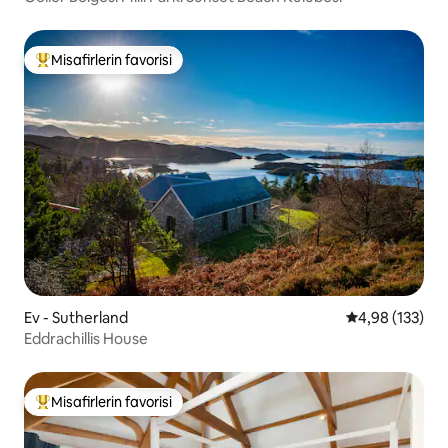
Misafirlerin favorisi
Misafirlerin favorilerinden en beğenilenler arasında
Ev - Sutherland
5 üzerinden or
4,98 (133)
Eddrachillis House
Misafirlerin favorisi
Misafirlerin favorilerinden en beğenilenler arasında