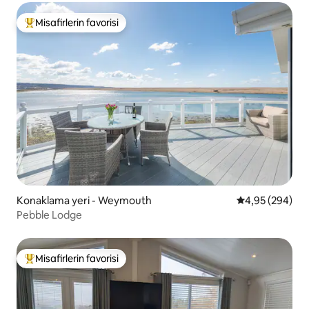
Misafirlerin favorisi
Misafirlerin favorilerinden en beğenilenler arasında
Konaklama yeri - Weymouth
5 üzerinden or
4,95 (294)
Pebble Lodge
Misafirlerin favorisi
Misafirlerin favorilerinden en beğenilenler arasında