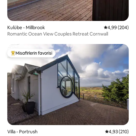
Kulübe - Millbrook
5 üzerinden or
4,99 (204)
Romantic Ocean View Couples Retreat Cornwall
Misafirlerin favorisi
Misafirlerin favorilerinden en beğenilenler arasında
Villa - Portrush
5 üzerinden or
4,93 (210)