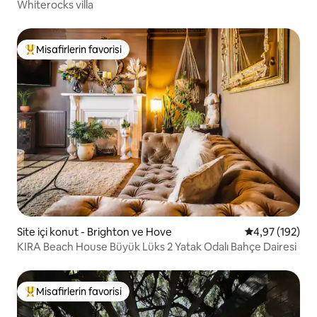
Whiterocks villa
Misafirlerin favorisi
Misafirlerin favorilerinden en beğenilenler arasında
Site içi konut - Brighton ve Hove
5 üzerinden or
4,97 (192)
KIRA Beach House Büyük Lüks 2 Yatak Odalı Bahçe Dairesi
Misafirlerin favorisi
Misafirlerin favorilerinden en beğenilenler arasında