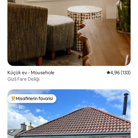
Küçük ev - Mousehole
5 üzerinden or
4,96 (133)
Gizli Fare Deliği
Misafirlerin favorisi
Misafirlerin favorilerinden en beğenilenler arasında