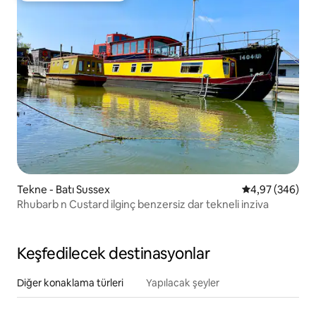
Tekne - Batı Sussex
5 üzerinden or
4,97 (346)
Rhubarb n Custard ilginç benzersiz dar tekneli inziva
Keşfedilecek destinasyonlar
Diğer konaklama türleri
Yapılacak şeyler