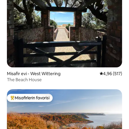
Misafir evi - West Wittering
5 üzerinden or
4,96 (517)
The Beach House
Misafirlerin favorisi
Misafirlerin favorilerinden en beğenilenler arasında