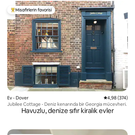
Misafirlerin favorisi
Misafirlerin favorilerinden en beğenilenler arasında
Ev - Dover
5 üzerinden or
4,98 (374)
Jubilee Cottage - Deniz kenarında bir Georgia mücevheri.
Havuzlu, denize sıfır kiralık evler