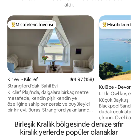
aldı.
Misafirlerin favorisi
Misafirlerin favo
Misafirlerin favorilerinden en beğenilenler arasında
Misafirlerin favor
Kır evi - Kilclief
5 üzerinden ortalama 4,97 puan
4,97 (158)
Strangford'daki Sahil Evi
Kulübe - Devon
Kilclief Plajı'nda, dalgalara birkaç metre
Little Owl kuş evi: 
mesafede, kendin pişir kendin ye
manzarası
Küçük Baykuş: Orma
özelliğine sahip benzersiz ve büyüleyici
Blackpool Sands'in 
bir kır evi. Burası Strangford yakınlarında
dudak uçuklatan m
olağanüstü doğal güzelliklere sahip bir
çıkarın. Özel banyol
bölgedir. Sıcak bir ortam sunan tek yatak
Birleşik Krallık bölgesinde denize sıfır
verandada) ısmarla
odalı evimizde su sporlarının (özellikle
Owl Birdhouse'um
kiralık yerlerde popüler olanaklar
yüzmenin), yürüyüşün, bisiklete
Güzel Captains Ca