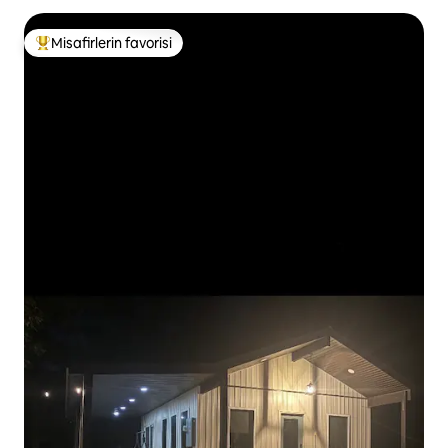
Misafirlerin favorisi
Misafirlerin favorilerinden en beğenilenler arasında