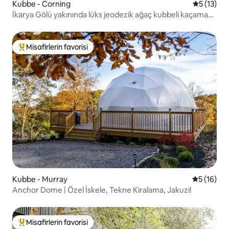
Kubbe - Corning
5 üzerind
5 (13)
İkarya Gölü yakınında lüks jeodezik ağaç kubbeli kaçamak
yeri
Misafirlerin favorisi
Misafirlerin favorilerinden en beğenilenler arasında
Kubbe - Murray
5 üzerind
5 (16)
Anchor Dome | Özel İskele, Tekne Kiralama, Jakuzi!
Misafirlerin favorisi
Misafirlerin favorilerinden en beğenilenler arasında