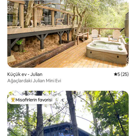
Küçük ev - Julian
5 üzerinde
5 (25)
Ağaçlardaki Julian Mini Evi
Misafirlerin favorisi
Misafirlerin favorilerinden en beğenilenler arasında