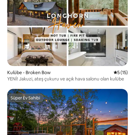
Kulübe - Broken Bow
5 üzerind
5 (15)
YENİ! Jakuzi, ateş çukuru ve açık hava salonu olan kulübe
Süper Ev Sahibi
Süper Ev Sahibi