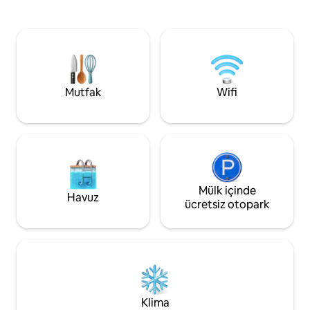
kuşların tadını çıka
mesafededir. - Eyalet Parkı ve Göl'e 5 -10
mekan, hızlı Wifi v
dakika. - Lg. Jakuzi - Şömine, ızgara ve
dokunuşlar, misafir
bahçe oyunları. - Tonozlu tavanlar ve 12
itibaren gerçekte
ft. Şömine. - Rahat veranda şöminesi ve
hissettikleri bir k
verandası ile verandayı sarın. - Ağaçlık 1,2
simgesine dokunu
dönümlük arazi. - Lütfen unutmayın: Katı
kaçamağınızı bugü
bir evcil hayvan kabul etmiyoruz, istisna
Mutfak
Wifi
yok.
Mülk içinde
Havuz
ücretsiz otopark
Klima