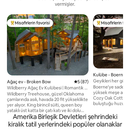
vermişler.
Misafirlerin favorisi
Misafirlerin favo
Misafirlerin favorilerinden en beğenilenler arasında
Misafirlerin favor
Kulübe - Boerne
Geyikleri her gün b
Ağaç ev - Broken Bow
5 üzerinden ortalama 5 pua
5 (87)
Country Rahat Ku
Boerne'ye sadece 
Wildberry Ağaç Ev Kulübesi | Romantik |
yüksek meşe ağaçla
Rahat | Eğlenceli
Wildberry Treehouse, güzel Oklahoma
Cozy Oak Cottage
çamlarında asılı, havada 20 fit yükseklikte
buluştuğu huzurlu 
yer alıyor. King birincil süiti, queen boy
kaçamağı sunar. Ge
yataklı üst katta bir çatı katı ve iki dolu
kahve için, arazide
Amerika Birleşik Devletleri şehrindeki
banyosu vardır. - İdeal Hochatown
serbest tavuklarım
konumu - Yiyecek, bira imalathaneleri,
kiralık tatil yerlerindeki popüler olanaklar
banyosunu ziyaret
şarap imalathaneleri, kahveye 2 dakika