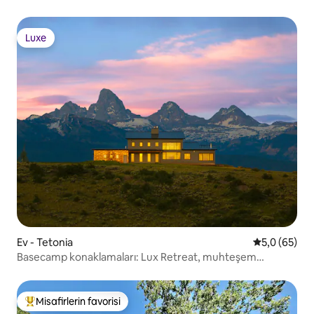
Luxe
Luxe
Ev - Tetonia
5 üzerinden 
5,0 (65)
Basecamp konaklamaları: Lux Retreat, muhteşem
manzaralar ve jakuzi
Misafirlerin favorisi
Misafirlerin favorilerinden en beğenilenler arasında