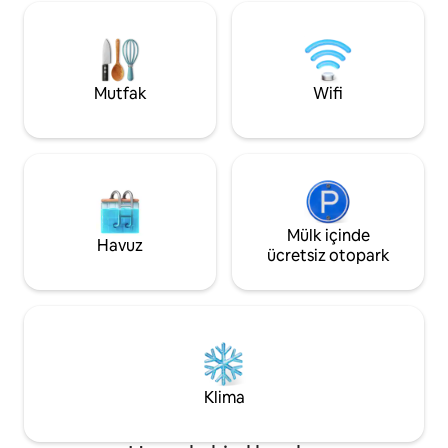
günlük gürültü azalıyor, dinlenmeye,
için sınırsız eğle
düşünmeye ve araziyle ve birbirleriyle
olanakların nefes 
bağlantı kurmaya yer açıyor. Tasarıma,
buluştuğu eşsiz d
niyete ve özenli konukseverliğe değer
deneyimleyin! Chalet Village'da
veren misafirler için en uygun olanıdır.
bulunduğumuz için
Mutfak
Wifi
erişebileceksiniz (
Mülk içinde
Havuz
ücretsiz otopark
Klima