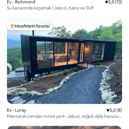
Ev - Richmond
5 üzerinden
5,0 (13)
Su kenarında kaçamak | Jakuzi, Kano ve SUP
Misafirlerin favorisi
Misafirlerin favorilerinden en beğenilenler arasında
Ev - Luray
5 üzerinde
5,0 (8)
Manzaralı camdan inziva yeri!- Jakuzi, soğuk dalış havuzu,
sauna