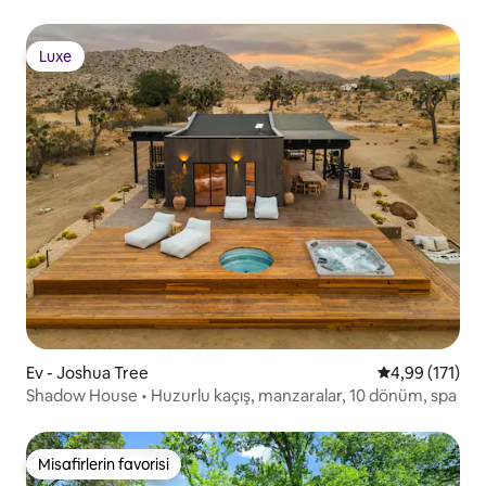
Luxe
Luxe
Ev - Joshua Tree
5 üzerinden o
4,99 (171)
Shadow House • Huzurlu kaçış, manzaralar, 10 dönüm, spa
Misafirlerin favorisi
Misafirlerin favorisi