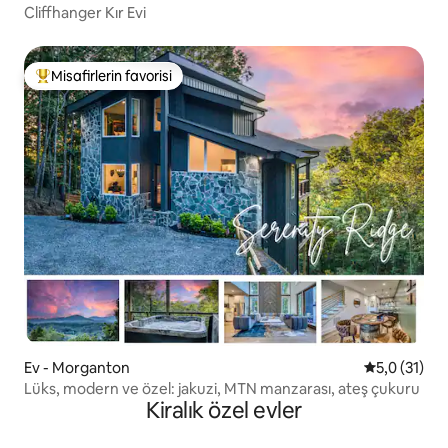
Cliffhanger Kır Evi
Misafirlerin favorisi
Misafirlerin favorilerinden en beğenilenler arasında
Ev - Morganton
5 üzerinden
5,0 (31)
Lüks, modern ve özel: jakuzi, MTN manzarası, ateş çukuru
Kiralık özel evler