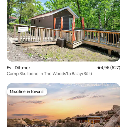
Ev - Dittmer
5 üzerinden or
4,96 (627)
Camp Skullbone In The Woods'ta Balayı Süiti
Misafirlerin favorisi
Misafirlerin favorisi