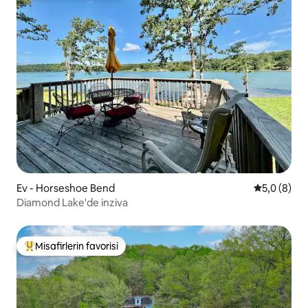
Ev - Horseshoe Bend
5 üzerinde
5,0 (8)
Diamond Lake'de inziva
Misafirlerin favorisi
Misafirlerin favorilerinden en beğenilenler arasında