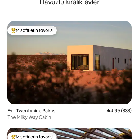
Havuzlu kiralık evler
Misafirlerin favorisi
Misafirlerin favorilerinden en beğenilenler arasında
Ev - Twentynine Palms
5 üzerinden or
4,99 (333)
The Milky Way Cabin
Misafirlerin favorisi