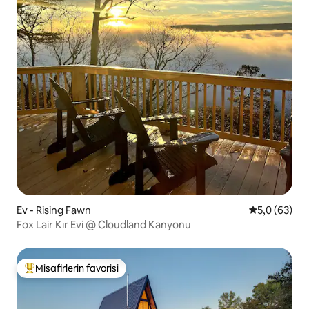
Ev - Rising Fawn
5 üzerinden 
5,0 (63)
Fox Lair Kır Evi @ Cloudland Kanyonu
Misafirlerin favorisi
Misafirlerin favorilerinden en beğenilenler arasında