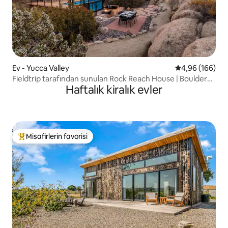
Ev - Yucca Valley
5 üzerinden or
4,96 (166)
Fieldtrip tarafından sunulan Rock Reach House | Boulders
Haftalık kiralık evler
+ Views
Misafirlerin favorisi
Misafirlerin favorilerinden en beğenilenler arasında