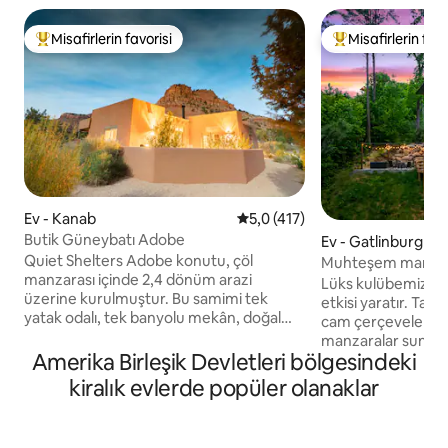
Misafirlerin favorisi
Misafirlerin favo
Misafirlerin favorilerinden en beğenilenler arasında
Misafirlerin favor
Ev - Kanab
5 üzerinden ortalama 5,0 puan
5,0 (417)
Butik Güneybatı Adobe
Ev - Gatlinburg
Quiet Shelters Adobe konutu, çöl
Muhteşem manzara
manzarası içinde 2,4 dönüm arazi
özel!
Lüks kulübemiz t
üzerine kurulmuştur. Bu samimi tek
etkisi yaratır. Ta
yatak odalı, tek banyolu mekân, doğal
cam çerçeveleriyl
malzemeler ve Güneybatı esintileri
manzaralar sunan 
kullanılarak özenle yapılmıştır.
Amerika Birleşik Devletleri bölgesindeki
düzey konfor için ta
Konaklama, daha yavaş bir ritim ve daha
kapasiteye sahiptir
kiralık evlerde popüler olanaklar
derin bir varlık davet ederek seyahat
havuz, dinlendirici 
etmenin sağlam bir yolunu sunuyor.
hava ateş çukuru 
Kırmızı kaya uçurumlarının manzarasıyla
İçerideki birinci s