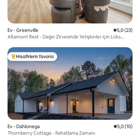
Ev - Greenville
5 üzerinden
5,0 (23)
Altamont Rest - Dağın Zirvesinde Yetişkinler için Lüks
İnziva Yeri
Misafirlerin favorisi
Misafirlerin favorilerinden en beğenilenler arasında
Ev - Dahlonega
5 üzerinden
5,0 (10)
Thornberry Cottage - Rahatlama Zamanı