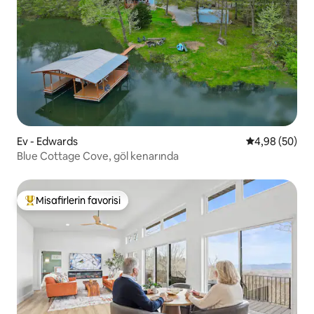
Ev - Edwards
5 üzerinden o
4,98 (50)
Blue Cottage Cove, göl kenarında
Misafirlerin favorisi
Misafirlerin favorilerinden en beğenilenler arasında