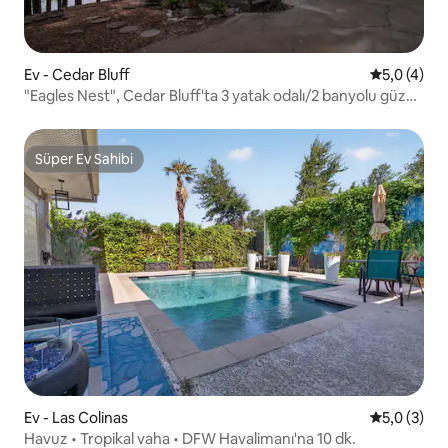
Ev - Cedar Bluff
5 üzerinde
5,0 (4)
"Eagles Nest", Cedar Bluff'ta 3 yatak odalı/2 banyolu güzel
bir yer
Süper Ev Sahibi
Süper Ev Sahibi
Ev - Las Colinas
5 üzerinde
5,0 (3)
Havuz • Tropikal vaha • DFW Havalimanı'na 10 dk.