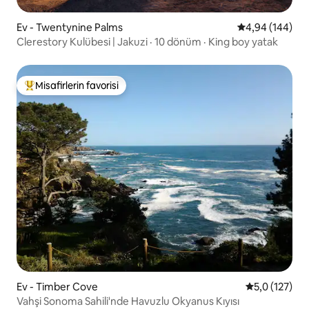
Ev - Twentynine Palms
5 üzerinden or
4,94 (144)
Clerestory Kulübesi | Jakuzi · 10 dönüm · King boy yatak
Misafirlerin favorisi
Misafirlerin favorilerinden en beğenilenler arasında
Ev - Timber Cove
5 üzerinden 
5,0 (127)
Vahşi Sonoma Sahili'nde Havuzlu Okyanus Kıyısı