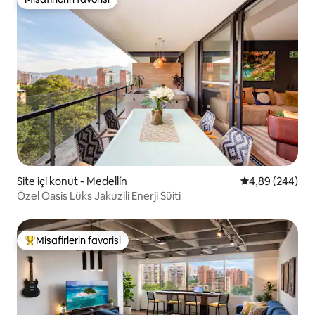
Misafirlerin favorisi
Site içi konut - Medellín
5 üzerinden or
4,89 (244)
Özel Oasis Lüks Jakuzili Enerji Süiti
Misafirlerin favorisi
Misafirlerin favorilerinden en beğenilenler arasında