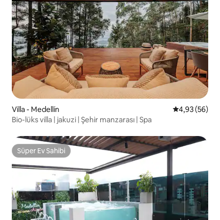
Villa - Medellín
5 üzerinden o
4,93 (56)
Bio-lüks villa | jakuzi | Şehir manzarası | Spa
Süper Ev Sahibi
Süper Ev Sahibi