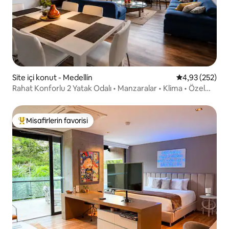
Site içi konut - Medellín
5 üzerinden or
4,93 (252)
Rahat Konforlu 2 Yatak Odalı • Manzaralar • Klima • Özel
jakuzi • El Poblado
Misafirlerin favorisi
Misafirlerin favorilerinden en beğenilenler arasında