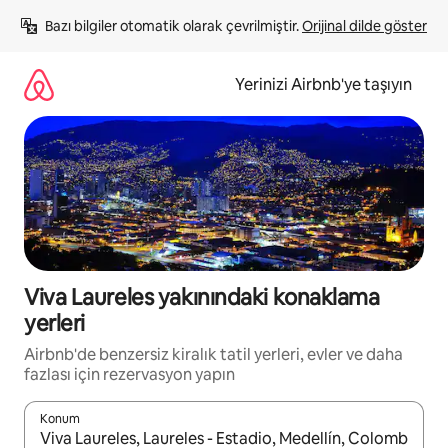
İçeriğe
Bazı bilgiler otomatik olarak çevrilmiştir. 
Orijinal dilde göster
atla
Yerinizi Airbnb'ye taşıyın
Viva Laureles yakınındaki konaklama
yerleri
Airbnb'de benzersiz kiralık tatil yerleri, evler ve daha
fazlası için rezervasyon yapın
Konum
Sonuçlar kullanılabilir olduğunda yukarı ve aşağı oklarıyla gezi