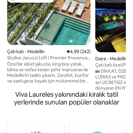
Misafirlerin favorilerinden en beğenilenler arasında
Süper Ev Sahibi
Çatı katı - Medellín
5 üzerinden ortalama 4,99 puan
4,99 (242)
Skyline Jacuzzi Loft | Premier Provenza
Daire - Medellín
Konumu
Özel bir silüet jakuzisi, king boy yatak,
Çatı katı özel/Pob
klima ve nefes kesen şehir manzarası ile
klima/Misafirlere iz
🏡 DİKKAT, ÖZEL
Medellín'in tadını çıkarın. Zarafet, konfor
LLERAS ve PROVEN
ve canlı gece hayatı için mükemmel bir
az! ÜCRETSİZ misafir girişi! 
kaçış noktası. El Poblado'da, Provenza'nın
dünyanın EN İYİSİ 
restoranlarından, çatı barlarından,
Viva Laureles yakınındaki kiralık tatil
dergisi) 🛁 Özel te
kafelerinden ve galerilerinden birkaç
rahatlama. ❄️ Tam
yerlerinde sunulan popüler olanaklar
adım uzakta, Parque Lleras gece
konfor için klima. A
hayatıyla dakikalarca mesafede. Netflix,
aileler için👥 ideald
yüksek hızlı kablosuz internet bağlantısı,
merkezlerine ve tur
çalışma alanı, mutfak, çamaşır
🔒 Güvenli ve emniye
makinesi/kurutucu, spor salonu, sauna,
değer – Rakipsiz 
havuz ve tesis içi barlar, restoranlar ve