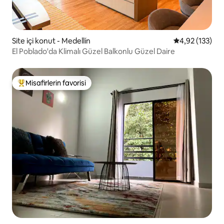
Site içi konut - Medellín
5 üzerinden o
4,92 (133)
El Poblado'da Klimalı Güzel Balkonlu Güzel Daire
Misafirlerin favorisi
Misafirlerin favorilerinden en beğenilenler arasında