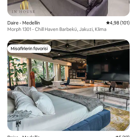
Daire - Medellín
5 üzerinden o
4,98 (101)
Morph 1301 - Chill Haven Barbekü, Jakuzi, Klima
Misafirlerin favorisi
Misafirlerin favorisi