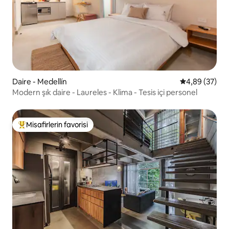
Daire - Medellín
5 üzerinden o
4,89 (37)
Modern şık daire - Laureles - Klima - Tesis içi personel
Misafirlerin favorisi
Misafirlerin favorilerinden en beğenilenler arasında