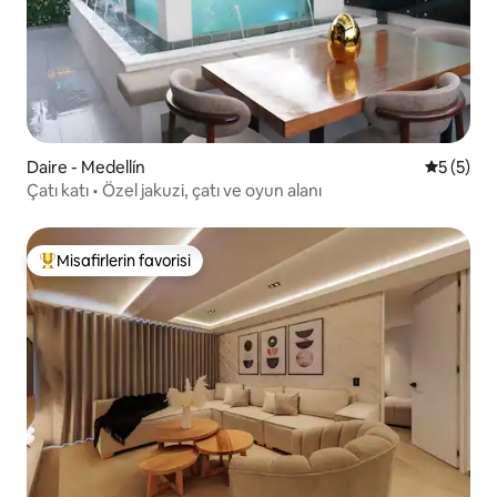
Daire - Medellín
5 üzerin
5 (5)
Çatı katı • Özel jakuzi, çatı ve oyun alanı
Misafirlerin favorisi
Misafirlerin favorilerinden en beğenilenler arasında