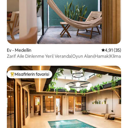
Ev - Medellín
5 üzerinden 
4,91 (35)
Zarif Aile Dinlenme Yeri| Veranda|Oyun Alanı|Hamak|Klima
Misafirlerin favorisi
Misafirlerin favorilerinden en beğenilenler arasında