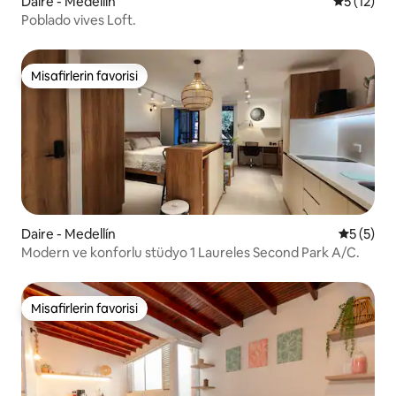
Daire - Medellín
5 üzerind
5 (12)
Poblado vives Loft.
Misafirlerin favorisi
Misafirlerin favorisi
Daire - Medellín
5 üzerin
5 (5)
Modern ve konforlu stüdyo 1 Laureles Second Park A/C.
Misafirlerin favorisi
Misafirlerin favorisi