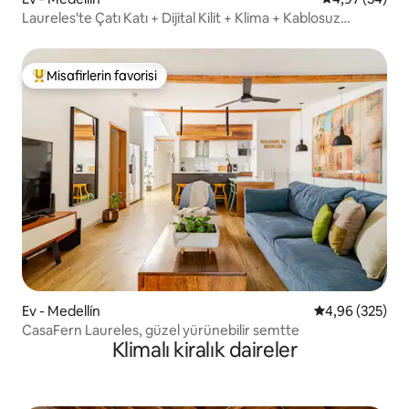
Laureles'te Çatı Katı + Dijital Kilit + Klima + Kablosuz
İnternet
Misafirlerin favorisi
Misafirlerin favorilerinden en beğenilenler arasında
Ev - Medellín
5 üzerinden or
4,96 (325)
CasaFern Laureles, güzel yürünebilir semtte
Klimalı kiralık daireler