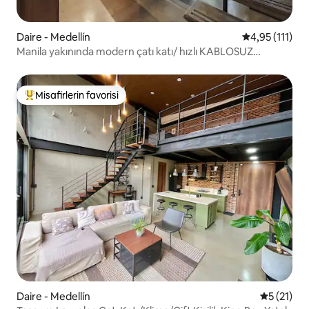
Daire - Medellín
5 üzerinden o
4,95 (111)
Manila yakınında modern çatı katı/ hızlı KABLOSUZ
İNTERNET BAĞLANTISI/ klima
Misafirlerin favorisi
Misafirlerin favorilerinden en beğenilenler arasında
Daire - Medellín
5 üzerind
5 (21)