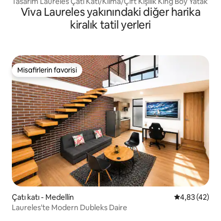
Tasarım Laureles Çatı Katı/Klima/Çift Kişilik King Boy Yatak
Viva Laureles yakınındaki diğer harika
kiralık tatil yerleri
Misafirlerin favorisi
Misafirlerin favorisi
Çatı katı - Medellín
5 üzerinden o
4,83 (42)
Laureles'te Modern Dubleks Daire