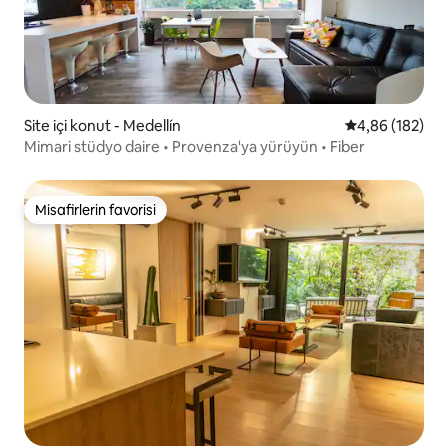
Site içi konut - Medellín
5 üzerinden or
4,86 (182)
Mimari stüdyo daire • Provenza'ya yürüyün • Fiber
Misafirlerin favorisi
Misafirlerin favorisi