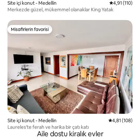
Site içi konut - Medellín
5 üzerinden o
4,91 (110)
Merkezde güzel, mükemmel olanaklar King Yatak
Misafirlerin favorisi
Misafirlerin favorisi
Site içi konut - Medellín
5 üzerinden o
4,81 (108)
Laureles'te ferah ve harika bir çatı katı
Aile dostu kiralık evler