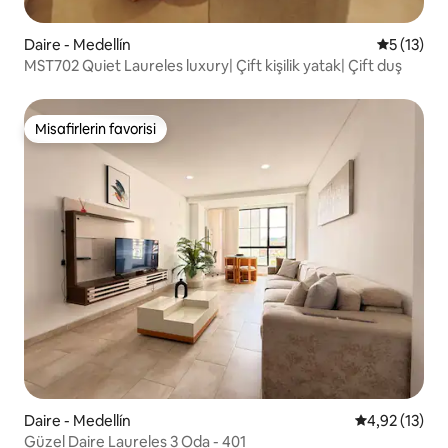
Daire - Medellín
5 üzerind
5 (13)
MST702 Quiet Laureles luxury| Çift kişilik yatak| Çift duş
Misafirlerin favorisi
Misafirlerin favorisi
Daire - Medellín
5 üzerinden 
4,92 (13)
Güzel Daire Laureles 3 Oda - 401