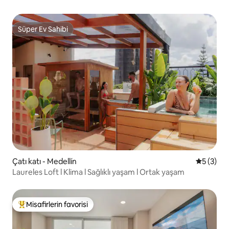
Süper Ev Sahibi
Süper Ev Sahibi
Çatı katı - Medellín
5 üzerin
5 (3)
Laureles Loft l Klima l Sağlıklı yaşam l Ortak yaşam
Misafirlerin favorisi
Misafirlerin favorilerinden en beğenilenler arasında