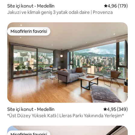
Site içi konut - Medellín
5 üzerinden or
4,96 (179)
Jakuzi ve klimalı geniş 3 yatak odalı daire | Provenza
Misafirlerin favorisi
Misafirlerin favorisi
Site içi konut - Medellín
5 üzerinden or
4,95 (349)
*Üst Düzey Yüksek Katlı | Lleras Parkı Yakınında Yerleşim*
Misafirlerin favorisi