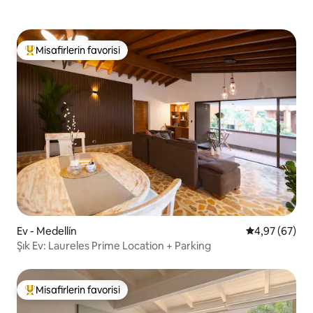
Misafirlerin favorisi
Misafirlerin favorilerinden en beğenilenler arasında
Ev - Medellín
5 üzerinden o
4,97 (67)
Şık Ev: Laureles Prime Location + Parking
Misafirlerin favorisi
Misafirlerin favorilerinden en beğenilenler arasında