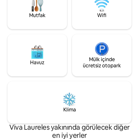
değerlendirmeler – 
galeri ile 54 inç akıllı TV'nin keyfini çıkarın.
🔥 ŞİMDİ REZERVA
bir Medellín deneyi
Mutfak
Wifi
Mülk içinde
Havuz
ücretsiz otopark
Klima
Viva Laureles yakınında görülecek diğer
en iyi yerler