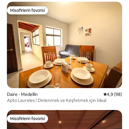
Misafirlerin favorisi
Misafirlerin favorisi
Daire - Medellín
5 üzerinden 
4,9 (98)
Apto Laureles | Dinlenmek ve Keşfetmek için İdeal
Misafirlerin favorisi
Misafirlerin favorisi