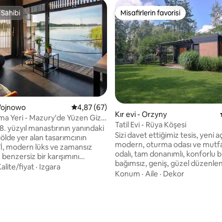
 Sahibi
Misafirlerin favorisi
 Sahibi
Misafirlerin favorisi
Wojnowo
5 üzerinden ortalama 4,87 puan, 67 değerl
4,87 (67)
Kır evi - Orzyny
ma Yeri - Mazury'de Yüzen Gizli
Tatil Evi - Rüya Köşesi
 18. yüzyıl manastırının yanındaki
Sizi davet ettiğimiz tesis, yeni aç
ölde yer alan tasarımcının
modern, oturma odası ve mutfa
, modern lüks ve zamansız
odalı, tam donanımlı, konforlu bi
n benzersiz bir karışımını
bağımsız, geniş, güzel düzenlen
Büyüleyici göl ve manastır
alite/fiyat
·
Izgara
arsa üzerinde bulunmaktadır. He
Konum
·
Aile
·
Dekor
rını çerçeveleyen büyük
yeşilliklerle çevrili sıra dışı, büyül
 pencereler, doğayı şık,
4,79 puan, 14 değerlendirme
yer. 800 m'lik bir arsa, çok temiz 
 iç mekanlarla sorunsuz bir
temizlik) Łęsk Gölü'nün kıyısın
tünleştiriyor. Geniş bir veranda
uzaklıktadır. Gölün kıyısında yü
uz iç - dış mekan yaşamının
dakika) büyük bir iskeleye sahip 