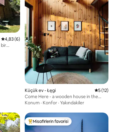
endirme
5 üzerinden ortalama 4,83 puan, 6 değerlendirme
4,83 (6)
bir
Küçük ev - Łęgi
5 üzerinden ortal
5 (12)
Come Here - a wooden house in the
woods
Konum
·
Konfor
·
Yakındakiler
Misafirlerin favorisi
Misafirlerin favorilerinden en beğenilenler arasında