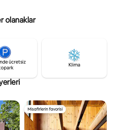
z. Evin
kıyor.
er olanaklar
inde ücretsiz
Klima
topark
yerleri
Misafirlerin favorisi
Misafirlerin favorisi