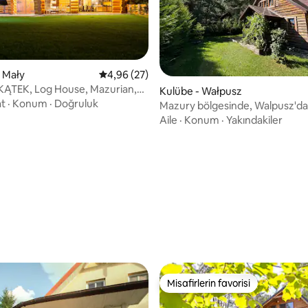
ama 5 puan, 4 değerlendirme
k Mały
5 üzerinden ortalama 4,96 puan, 27 değerl
4,96 (27)
KĄTEK, Log House, Mazurian,
Kulübe - Wałpusz
kele
at
·
Konum
·
Doğruluk
Mazury bölgesinde, Walpusz'da 
kulübe
Aile
·
Konum
·
Yakındakiler
Misafirlerin favorisi
Misafirlerin favorisi