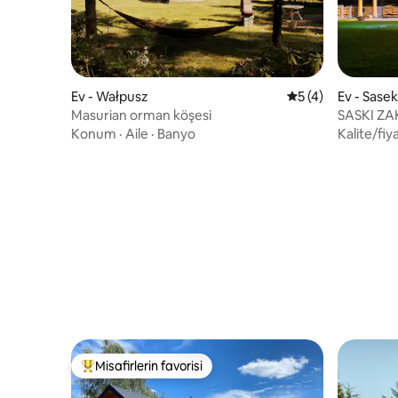
Ev - Wałpusz
5 üzerinden ortal
5 (4)
Ev - Sase
Masurian orman köşesi
SASKI ZA
Sauna, İs
Konum
·
Aile
·
Banyo
Kalite/fiy
Misafirlerin favorisi
Misafirlerin favorilerinden en beğenilenler arasında