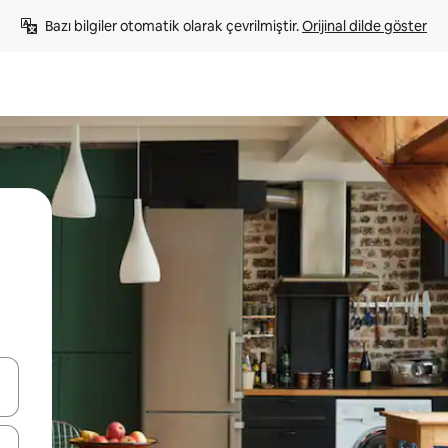
Bazı bilgiler otomatik olarak çevrilmiştir. 
Orijinal dilde göster
oklarıyla gezinin veya dokunarak ya da kaydırma hareketleriyle keşfedin