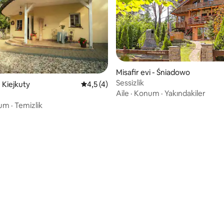
Misafir evi - Śniadowo
Sessizlik
ma 5 puan, 20 değerlendirme
 Kiejkuty
5 üzerinden ortalama 4,5 puan, 4 değerl
4,5 (4)
Aile
·
Konum
·
Yakındakiler
um
·
Temizlik