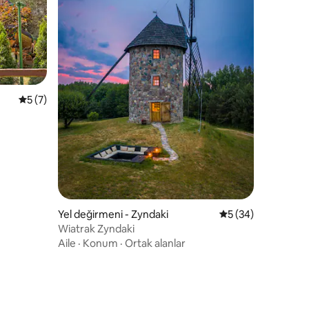
5 üzerinden ortalama 5 puan, 7 değerlendirme
5 (7)
endirme
Yel değirmeni - Zyndaki
5 üzerinden ortal
5 (34)
Wiatrak Zyndaki
Aile
·
Konum
·
Ortak alanlar