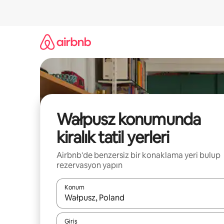
İçeriğe
atla
Wałpusz konumunda
kiralık tatil yerleri
Airbnb'de benzersiz bir konaklama yeri bulup
rezervasyon yapın
Konum
Sonuçlar kullanılabilir olduğunda yukarı ve aşağı 
Giriş