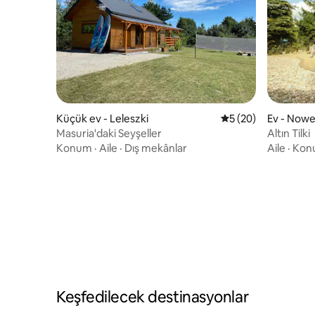
Küçük ev - Leleszki
5 üzerinden ortala
5 (20)
Ev - Nowe
Masuria'daki Seyşeller
Altın Tilki
Konum
·
Aile
·
Dış mekânlar
Aile
·
Kon
Keşfedilecek destinasyonlar