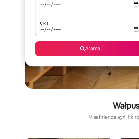
Çıkış
Arama
Wałpusz
Misafirler de aynı fik