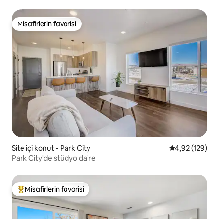
Misafirlerin favorisi
Misafirlerin favorisi
Site içi konut - Park City
5 üzerinden or
4,92 (129)
Park City'de stüdyo daire
Misafirlerin favorisi
Misafirlerin favorilerinden en beğenilenler arasında