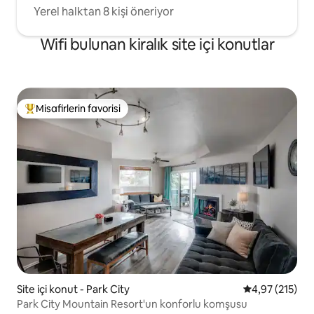
Yerel halktan 8 kişi öneriyor
Wifi bulunan kiralık site içi konutlar
Misafirlerin favorisi
Misafirlerin favorilerinden en beğenilenler arasında
Site içi konut - Park City
5 üzerinden o
4,97 (215)
Park City Mountain Resort'un konforlu komşusu