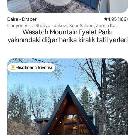
Daire - Draper
5 üzerinden or
4,95 (166)
Canyon Vista Stüdyo - Jakuzi, Spor Salonu, Zemin Kat
Wasatch Mountain Eyalet Parkı
yakınındaki diğer harika kiralık tatil yerleri
Misafirlerin favorisi
Misafirlerin favorilerinden en beğenilenler arasında