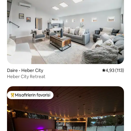
Daire - Heber City
5 üzerinden o
4,93 (113)
Heber City Retreat
Misafirlerin favorisi
Misafirlerin favorilerinden en beğenilenler arasında