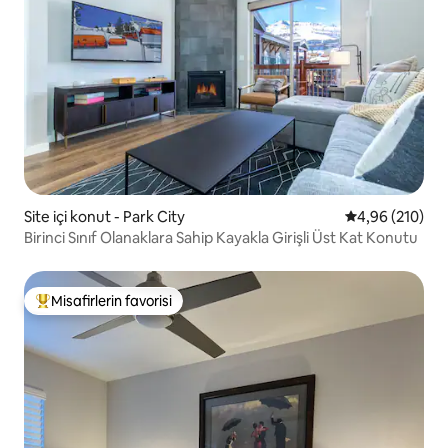
Site içi konut - Park City
5 üzerinden or
4,96 (210)
Birinci Sınıf Olanaklara Sahip Kayakla Girişli Üst Kat Konutu
Misafirlerin favorisi
Misafirlerin favorilerinden en beğenilenler arasında