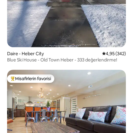
Daire - Heber City
5 üzerinden or
4,95 (342)
Blue Ski House - Old Town Heber - 333 değerlendirme!
Misafirlerin favorisi
Misafirlerin favorilerinden en beğenilenler arasında