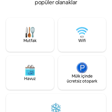
için mükemmel bir sakin kaçış yeridir.
popüler olanaklar
dakika uzaklıktadır
Gurme kahvaltı seçenekleri, lüks
kar ayakkabılarının
nevresimler, hızlı kablosuz internet
koltuğu ve buharlı 
bağlantısı, pitoresk bahçe ve şehir
ana banyoda kendin
manzarası ve havaalanına sadece 15
gevşeyin veya gün 
dakika mesafe ile her şey burada. Üstün
çıkarmak için ver
konforunuz için sevgiyle düzenlenmiş bir
Hayalinizdeki tatil s
deneyim için gelin!
Mutfak
Wifi
Mülk içinde
Havuz
ücretsiz otopark