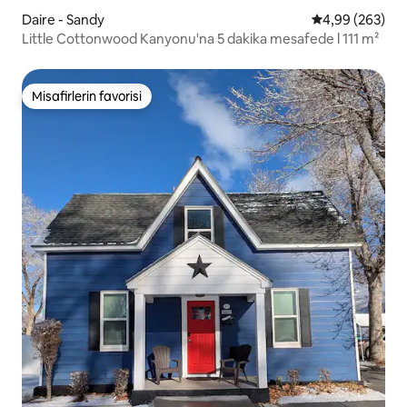
Daire - Sandy
5 üzerinden or
4,99 (263)
Little Cottonwood Kanyonu'na 5 dakika mesafede l 111 m²
Misafirlerin favorisi
Misafirlerin favorisi