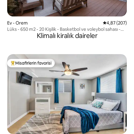
Ev - Orem
5 üzerinden or
4,87 (207)
Lüks - 650 m2 - 20 Kişilik - Basketbol ve voleybol sahası -
Klimalı kiralık daireler
4000 m2
Misafirlerin favorisi
Misafirlerin favorilerinden en beğenilenler arasında