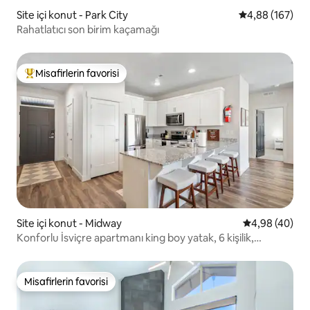
Site içi konut - Park City
5 üzerinden or
4,88 (167)
Rahatlatıcı son birim kaçamağı
Misafirlerin favorisi
Misafirlerin favorilerinden en beğenilenler arasında
Site içi konut - Midway
5 üzerinden o
4,98 (40)
Konforlu İsviçre apartmanı king boy yatak, 6 kişilik,
ücretsiz battaniye
Misafirlerin favorisi
Misafirlerin favorisi