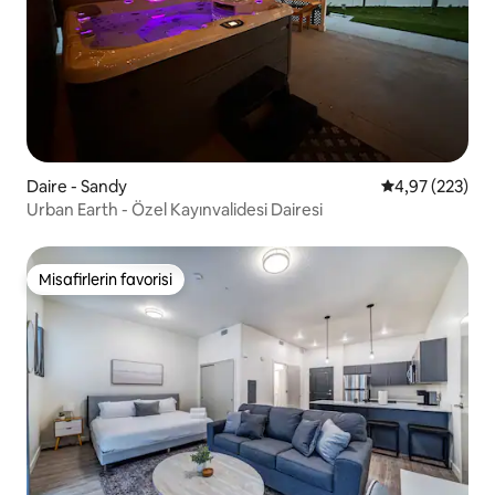
Daire - Sandy
5 üzerinden or
4,97 (223)
Urban Earth - Özel Kayınvalidesi Dairesi
Misafirlerin favorisi
Misafirlerin favorisi