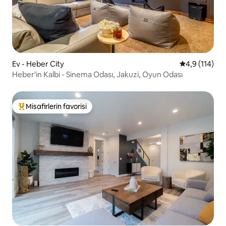
Ev - Heber City
5 üzerinden 
4,9 (114)
Heber'in Kalbi - Sinema Odası, Jakuzi, Oyun Odası
Misafirlerin favorisi
Misafirlerin favorilerinden en beğenilenler arasında