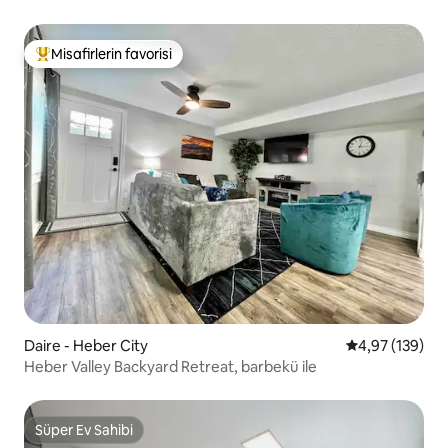
Misafirlerin favorisi
Misafirlerin favorilerinden en beğenilenler arasında
Daire - Heber City
5 üzerinden or
4,97 (139)
Heber Valley Backyard Retreat, barbekü ile
Süper Ev Sahibi
Süper Ev Sahibi