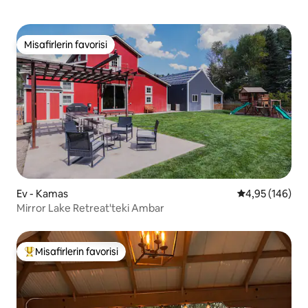
Misafirlerin favorisi
Misafirlerin favorisi
Ev - Kamas
5 üzerinden or
4,95 (146)
Mirror Lake Retreat'teki Ambar
Misafirlerin favorisi
Misafirlerin favorilerinden en beğenilenler arasında