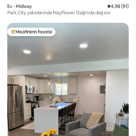
Ev - Midway
5 üzerinden o
4,98 (91)
Park City yakınlarında Mayflower Dağı'nda dağ evi
Misafirlerin favorisi
Misafirlerin favorilerinden en beğenilenler arasında