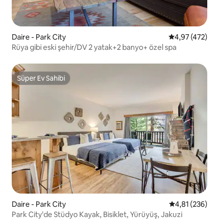
Daire - Park City
5 üzerinden or
4,97 (472)
Rüya gibi eski şehir/DV 2 yatak+2 banyo+ özel spa
Süper Ev Sahibi
Süper Ev Sahibi
Daire - Park City
5 üzerinden or
4,81 (236)
Park City'de Stüdyo Kayak, Bisiklet, Yürüyüş, Jakuzi