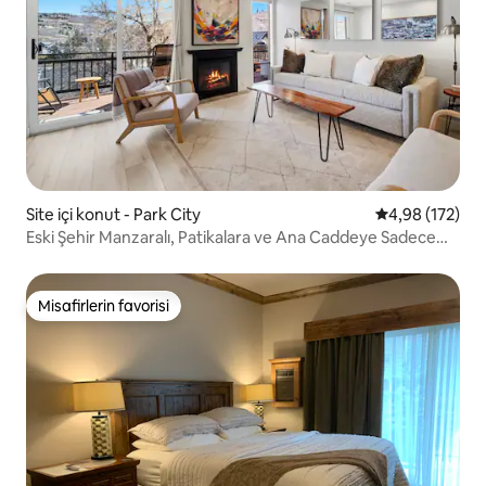
Site içi konut - Park City
5 üzerinden or
4,98 (172)
Eski Şehir Manzaralı, Patikalara ve Ana Caddeye Sadece
Birkaç Adım | Klima
Misafirlerin favorisi
Misafirlerin favorisi