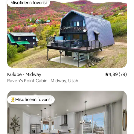
Misafirlerin favorisi
Misafirlerin favorisi
Kulübe - Midway
5 üzerinden o
4,89 (79)
Raven's Point Cabin | Midway, Utah
Misafirlerin favorisi
Misafirlerin favorilerinden en beğenilenler arasında