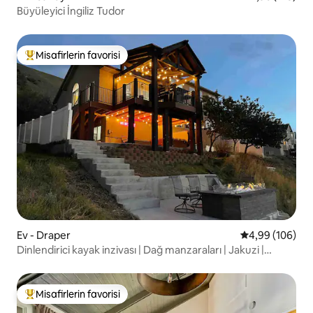
Büyüleyici İngiliz Tudor
Misafirlerin favorisi
Misafirlerin favorilerinden en beğenilenler arasında
Ev - Draper
5 üzerinden or
4,99 (106)
Dinlendirici kayak inzivası | Dağ manzaraları | Jakuzi |
Oyunlar
Misafirlerin favorisi
Misafirlerin favorilerinden en beğenilenler arasında