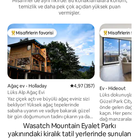
Misafirler de aynı fikirde: Bu konaklamalara konum,
temizlik ve daha pek çok açıdan yüksek puan
vermişler.
Misafirlerin favorisi
Misafirlerin favo
Misafirlerin favorilerinden en beğenilenler arasında
Misafirlerin favor
Ağaç ev - Holladay
5 üzerinden ortalama 4,97 puan
4,97 (357)
Ev - Hideout
Lüks Alp Ağaç Evi
Lüks dokunuşlar ve 
Yaz çiçek açtı ve büyülü ağaç eviniz sizi
manzaraları
Güzel Park City sı
bekliyor! Yüksek ağaç tepelerinde
önde gelen dağlarıy
sabaha uyanın ve vadiye bakarak güzel
kaçın. Her pencer
bir gün doğumunun tadını çıkarın ya da
dağ manzaralarının 
unutulmaz bir gün batımının keyfini
Wasatch Mountain Eyalet Parkı
yatak odalı, 2,5 b
çıkarın. Bu iki katlı özel çatı katı evi, çiftler
döşenmiştir ve Dee
yakınındaki kiralık tatil yerlerinde sunulan
veya arkadaşlar (çocuk kabul edilmez)
Resort ve Main St