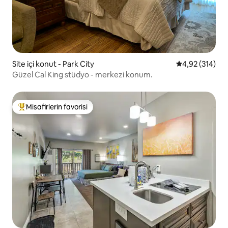
Site içi konut - Park City
5 üzerinden or
4,92 (314)
Güzel Cal King stüdyo - merkezi konum.
Misafirlerin favorisi
Misafirlerin favorilerinden en beğenilenler arasında