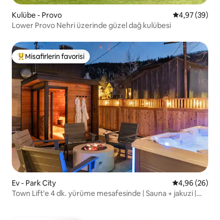
Kulübe - Provo
5 üzerinden o
4,97 (39)
Lower Provo Nehri üzerinde güzel dağ kulübesi
Misafirlerin favorisi
Misafirlerin favorilerinden en beğenilenler arasında
Ev - Park City
5 üzerinden o
4,96 (26)
Town Lift'e 4 dk. yürüme mesafesinde | Sauna + jakuzi |
Lüks 2 yatak odalı