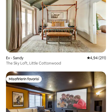
Ev - Sandy
5 üzerinden o
4,94 (211)
The Sky Loft, Little Cottonwood
Misafirlerin favorisi
Misafirlerin favorisi