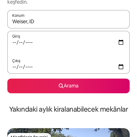
keşfedin.
Konum
Sonuçlar kullanılabilir olduğunda yukarı ve aşağı oklarıyla gezi
Giriş
Çıkış
Arama
Yakındaki aylık kiralanabilecek mekânlar