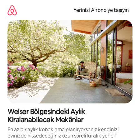
İçeriğe
atla
Yerinizi Airbnb'ye taşıyın
Weiser Bölgesindeki Aylık
Kiralanabilecek Mekânlar
En az bir aylık konaklama planlıyorsanız kendinizi
evinizde hissedeceğiniz uzun süreli kiralık yerleri