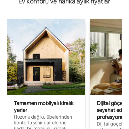
Ev konforu ve harika aylık fiyatlar
Tamamen mobilyalı kiralık
Dijital göçebe
yerler
seyahat eden
profesyonelle
Huzurlu dağ kulübelerinden
konforlu şehir dairelerine
Dijital göçebel
kadar bu mobilyalı kiralık