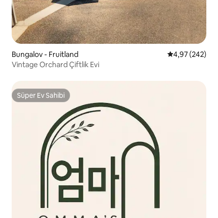
Bungalov - Fruitland
5 üzerinden or
4,97 (242)
Vintage Orchard Çiftlik Evi
Süper Ev Sahibi
Süper Ev Sahibi