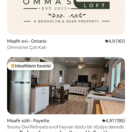
Misafir evi - Ontario
5 üzerinden 
4,9 (161)
Omma'nın Çatı Katı
Misafirlerin favorisi
Misafirlerin favorilerinden en beğenilenler arasında
Misafir süiti - Payette
5 üzerinden or
4,97 (195)
Snowy Owl Retreats evcil hayvan dostu bir stüdyo dairedir.