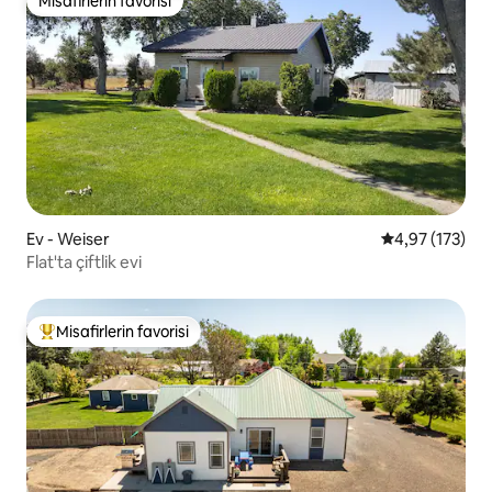
Misafirlerin favorisi
Misafirlerin favorisi
Ev - Weiser
5 üzerinden o
4,97 (173)
Flat'ta çiftlik evi
Misafirlerin favorisi
Misafirlerin favorilerinden en beğenilenler arasında