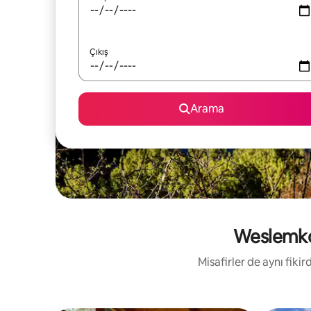
Çıkış
Arama
Weslemkoon
Misafirler de aynı fik