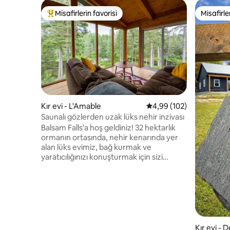
Misafirlerin favorisi
Misafirle
Misafirlerin favorilerinden en beğenilenler arasında
Misafirle
Kır evi - L'Amable
5 üzerinden ortalama 4
4,99 (102)
Saunalı gözlerden uzak lüks nehir inzivası
Balsam Falls'a hoş geldiniz! 32 hektarlık
ormanın ortasında, nehir kenarında yer
alan lüks evimiz, bağ kurmak ve
yaratıcılığınızı konuşturmak için sizi
bekliyor. Kendinizi doğaya bırakın; kano
yapın, yürüyüş yapın veya kayak yapın,
ardından şelalenin dibindeki tenha bir
doğal havuzda serinleyin. Özel yapım
odun ateşli saunamızın keyfini çıkarın.
Arkadaşlarınız ve ailenizle ev yemekleri
paylaşın, ardından samimi bir film gecesi
Kır evi - 