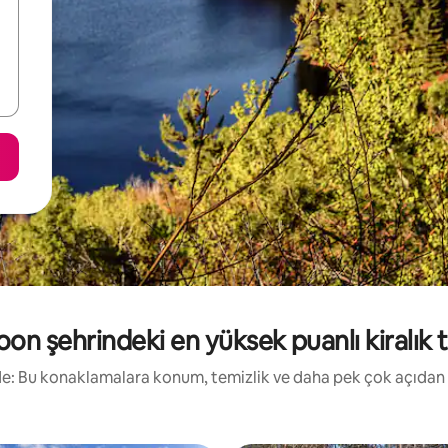
 şehrindeki en yüksek puanlı kiralık ta
irde: Bu konaklamalara konum, temizlik ve daha pek çok açıdan