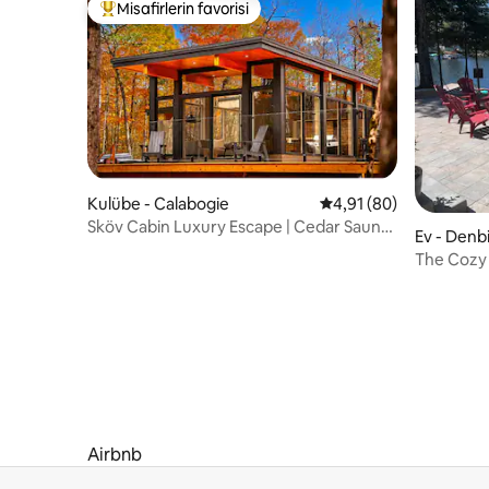
Misafirlerin favorisi
Misafirlerin favorilerinden en beğenilenler arasında
Kulübe - Calabogie
5 üzerinden ortalama 
4,91 (80)
Sköv Cabin Luxury Escape | Cedar Sauna
Ev - Denb
& Hot Tub
The Cozy
Airbnb