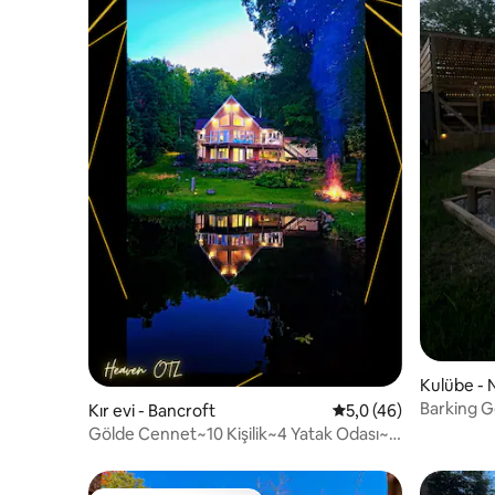
Kulübe -
Barking G
Kır evi - Bancroft
5 üzerinden ortalama
5,0 (46)
Gölde Cennet~10 Kişilik~4 Yatak Odası~5
Yatak~Jakuzi