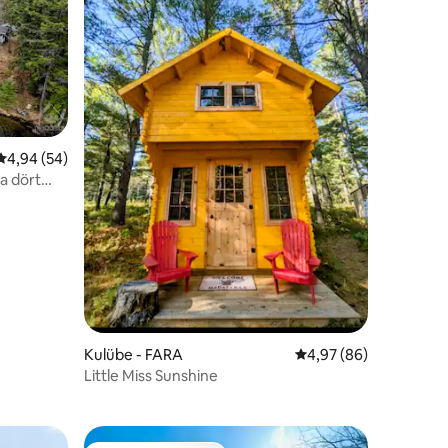
5 üzerinden ortalama 4,94 puan, 54 değerlendirme
4,94 (54)
da dört
endirme
Kulübe - FARA
5 üzerinden ortalama
4,97 (86)
Little Miss Sunshine