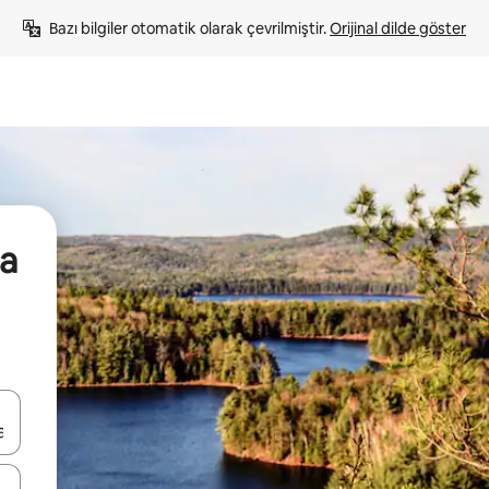
Bazı bilgiler otomatik olarak çevrilmiştir. 
Orijinal dilde göster
a
oklarıyla gezinin veya dokunarak ya da kaydırma hareketleriyle keşfedin