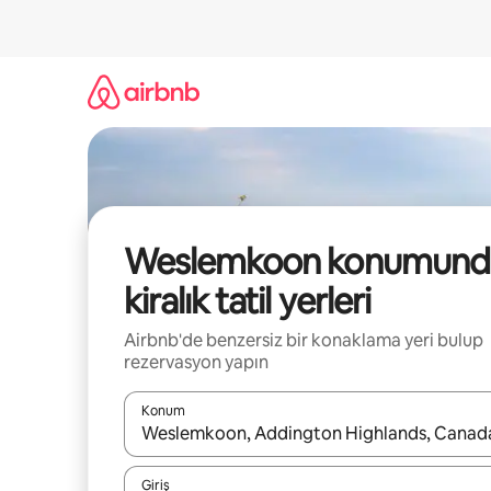
İçeriğe
atla
Weslemkoon konumund
kiralık tatil yerleri
Airbnb'de benzersiz bir konaklama yeri bulup
rezervasyon yapın
Konum
Sonuçlar kullanılabilir olduğunda yukarı ve aşağı 
Giriş