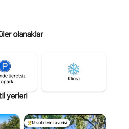
ş mülk.
unutmayın. Bu süitte mutfak olmadığını,
 olan bir
yangın riski nedeniyle pişirme cihazlarının
rkuruna
ve mumların yasak olduğunu da lütfen
unutmayın.
üler olanaklar
inde ücretsiz
Klima
topark
l yerleri
Misafirlerin favorisi
eğenilenler arasında
Misafirlerin favorilerinden en beğenilenler arasında