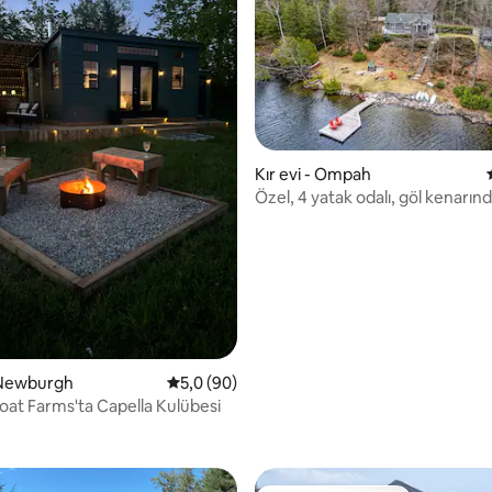
Kır evi - Ompah
Özel, 4 yatak odalı, göl kenarın
mevsim kır evi
 Newburgh
5 üzerinden ortalama 5,0 puan, 90 değerl
5,0 (90)
oat Farms'ta Capella Kulübesi
 5,0 puan, 46 değerlendirme