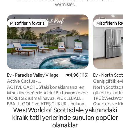
vermişler.
Misafirlerin favorisi
Misafirlerin favoris
Misafirlerin favorisi
Misafirlerin favoris
Ev - Paradise Valley Village
5 üzerinden ortalama 4,96 puan
4,96 (116)
Ev - North Scottsd
Active Cactus -
Geniş çiftlik evi, 
Pickleball/Basketbol/Havuz/Golf/Ateş
TPC yakınında
ACTIVE CACTUS'taki konaklamanızı en
North Scottsdale'
Çukuru
iyi şekilde değerlendirin! Bu tasarım evde
güzel tek katlı ev,
ÜCRETSİZ ısıtmalı havuz, PICKLEBALL,
TPC&WestWorld'e 3
BBALL, GOLF ve ATEŞ ÇUKURU bulunan
Quarters ve Kier
WestWorld of Scottsdale yakınındaki
bir açık hava vahası bulunmaktadır! Şefin
mağazalarına ve re
mutfağı, aile yemekleri ve 4 yatak odası -
uzaklıkta. 6 kişilik b
kiralık tatil yerlerinde sunulan popüler
2 kral süit, 3 kraliçe yatak dahil olmak
shuffleboard ve la
olanaklar
üzere herkesin kendini evinde
çitle çevrili arka