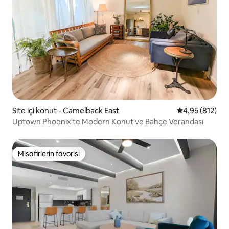
Site içi konut - Camelback East
5 üzerinden or
4,95 (812)
Uptown Phoenix'te Modern Konut ve Bahçe Verandası
Misafirlerin favorisi
Misafirlerin favorisi