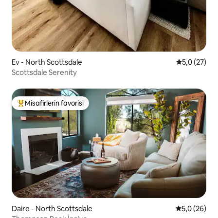
Ev - North Scottsdale
5 üzerinden
5,0 (27)
Scottsdale Serenity
Misafirlerin favorisi
Misafirlerin favorilerinden en beğenilenler arasında
Daire - North Scottsdale
5 üzerinden 
5,0 (26)