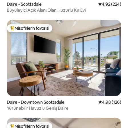
Daire - Scottsdale
5 üzerinden or
4,92 (224)
Büyüleyici Açık Alanı Olan Huzurlu Kır Evi
Misafirlerin favorisi
Misafirlerin favorilerinden en beğenilenler arasında
Daire - Downtown Scottsdale
5 üzerinden or
4,98 (126)
Yürünebilir Havuzlu Geniş Daire
Misafirlerin favorisi