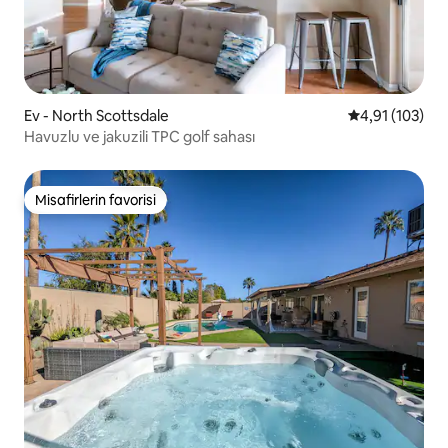
Ev - North Scottsdale
5 üzerinden o
4,91 (103)
Havuzlu ve jakuzili TPC golf sahası
Misafirlerin favorisi
Misafirlerin favorisi