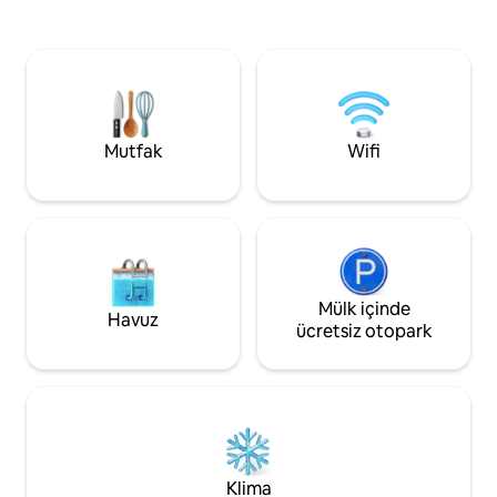
hissetmesini sağlamak için konforlu
sahamızda basketbo
yaşam alanları için tam donanımlıdır!
oynayın. Canlı TV 
Yemek, alışveriş ve golf, yürüyüş ve gezi
kablosuz internet 
noktalarına yürüme mesafesinde olan
COX. Çamaşır mak
Paradise Valley Mall yeniden geliştirme
kapısı. Thunderbir
projesine yürüme mesafesinde!
tenis kortlarına 
Dinlenmek, macera yaşamak ve anılar
Mutfak
Wifi
biriktirmek için mükemmel bir kaçamak!
Mülk içinde
Havuz
ücretsiz otopark
Klima