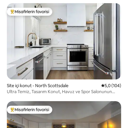
Misafirlerin favorisi
Misafirlerin favorilerinden en beğenilenler arasında
Site içi konut - North Scottsdale
5 üzerinden o
5,0 (104)
Ultra Temiz, Tasarım Konut, Havuz ve Spor Salonunun
Yanında
Misafirlerin favorisi
Misafirlerin favorilerinden en beğenilenler arasında