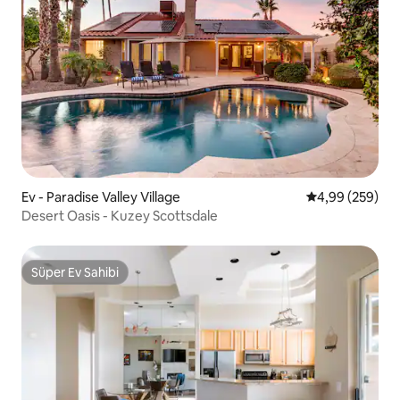
Ev - Paradise Valley Village
5 üzerinden or
4,99 (259)
Desert Oasis - Kuzey Scottsdale
Süper Ev Sahibi
Süper Ev Sahibi