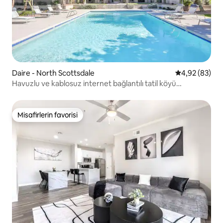
Daire - North Scottsdale
5 üzerinden o
4,92 (83)
Havuzlu ve kablosuz internet bağlantılı tatil köyü
ortamında şık 2 yatak odalı konut
Misafirlerin favorisi
Misafirlerin favorisi