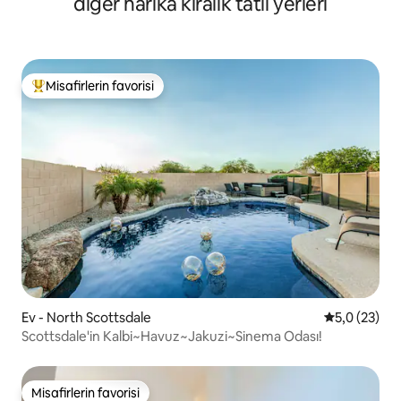
diğer harika kiralık tatil yerleri
Misafirlerin favorisi
Misafirlerin favorilerinden en beğenilenler arasında
Ev - North Scottsdale
5 üzerinden
5,0 (23)
Scottsdale'in Kalbi~Havuz~Jakuzi~Sinema Odası!
Misafirlerin favorisi
Misafirlerin favorisi