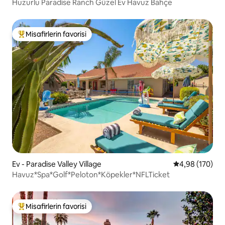
Huzurlu Paradise Ranch Güzel Ev Havuz Bahçe
Misafirlerin favorisi
Misafirlerin favorilerinden en beğenilenler arasında
Ev - Paradise Valley Village
5 üzerinden or
4,98 (170)
Havuz*Spa*Golf*Peloton*Köpekler*NFLTicket
Misafirlerin favorisi
Misafirlerin favorilerinden en beğenilenler arasında