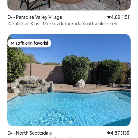
Ev - Paradise Valley Village
5 üzerinden o
4,89 (151)
Zarafet ve Klas - Merkezi konumda Scottsdale'de ev
Misafirlerin favorisi
Misafirlerin favorisi
Ev - North Scottsdale
5 üzerinden o
4,87 (135)