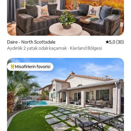
Daire - North Scottsdale
5 üzerinden 
5,0 (30)
Aydınlık 2 yatak odalı kaçamak · Kierland Bölgesi
Misafirlerin favorisi
Misafirlerin favorilerinden en beğenilenler arasında