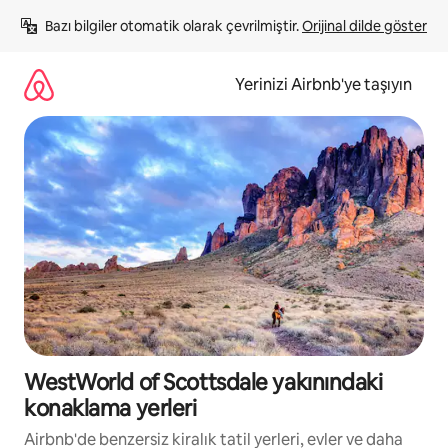
İçeriğe
Bazı bilgiler otomatik olarak çevrilmiştir. 
Orijinal dilde göster
atla
Yerinizi Airbnb'ye taşıyın
WestWorld of Scottsdale yakınındaki
konaklama yerleri
Airbnb'de benzersiz kiralık tatil yerleri, evler ve daha