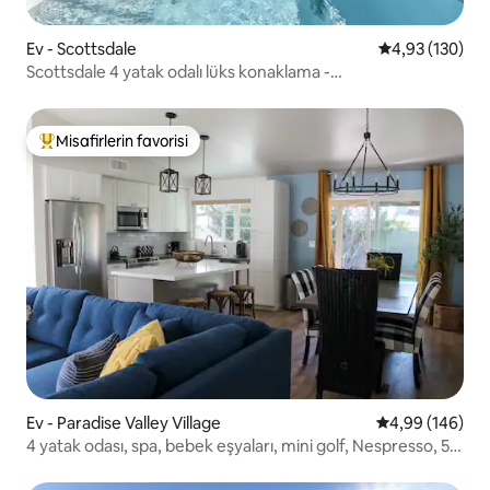
Ev - Scottsdale
5 üzerinden or
4,93 (130)
Scottsdale 4 yatak odalı lüks konaklama -
Havuz/Jakuzi/Golf/Pickleball
Misafirlerin favorisi
Misafirlerin favorilerinden en beğenilenler arasında
Ev - Paradise Valley Village
5 üzerinden or
4,99 (146)
4 yatak odası, spa, bebek eşyaları, mini golf, Nespresso, 5
TV