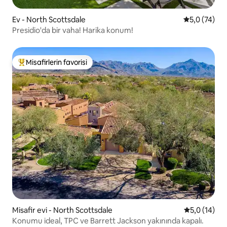
Ev - North Scottsdale
5 üzerinden
5,0 (74)
Presidio'da bir vaha! Harika konum!
Misafirlerin favorisi
Misafirlerin favorilerinden en beğenilenler arasında
Misafir evi - North Scottsdale
5 üzerinden
5,0 (14)
Konumu ideal, TPC ve Barrett Jackson yakınında kapalı.