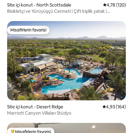
Site içi konut - North Scottsdale
5 üzerinden o
4,78 (120)
Bisikletçi ve Yürüyüşçü Cenneti | Çift kişilik yatak |
Yenilenmiş daire
Misafirlerin favorisi
Misafirlerin favorisi
Site içi konut - Desert Ridge
5 üzerinden or
4,93 (164)
Marriott Canyon Villaları Stüdyo
Misafirlerin favorisi