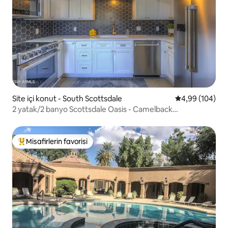
Site içi konut - South Scottsdale
5 üzerinden or
4,99 (104)
2 yatak/2 banyo Scottsdale Oasis - Camelback
manzaraları!
Misafirlerin favorisi
Misafirlerin favorilerinden en beğenilenler arasında