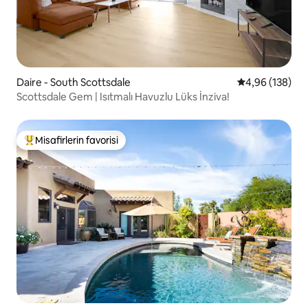
Daire - South Scottsdale
5 üzerinden or
4,96 (138)
Scottsdale Gem | Isıtmalı Havuzlu Lüks İnziva!
Misafirlerin favorisi
Misafirlerin favorilerinden en beğenilenler arasında