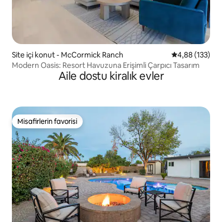
Site içi konut - McCormick Ranch
5 üzerinden or
4,88 (133)
Modern Oasis: Resort Havuzuna Erişimli Çarpıcı Tasarım
Aile dostu kiralık evler
Misafirlerin favorisi
Misafirlerin favorisi