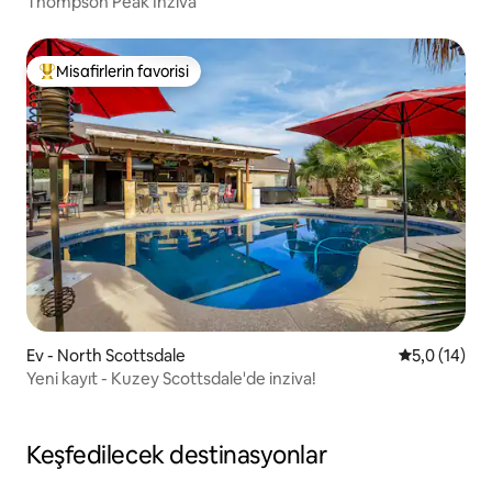
Thompson Peak İnziva
Misafirlerin favorisi
Misafirlerin favorilerinden en beğenilenler arasında
Ev - North Scottsdale
5 üzerinden
5,0 (14)
Yeni kayıt - Kuzey Scottsdale'de inziva!
Keşfedilecek destinasyonlar