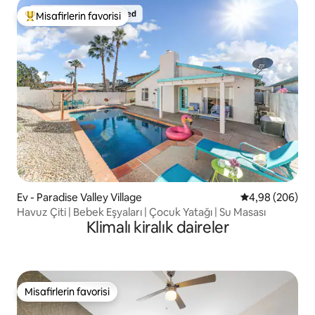
Misafirlerin favorisi
Misafirlerin favorilerinden en beğenilenler arasında
Ev - Paradise Valley Village
5 üzerinden or
4,98 (206)
Havuz Çiti | Bebek Eşyaları | Çocuk Yatağı | Su Masası
Klimalı kiralık daireler
Misafirlerin favorisi
Misafirlerin favorisi