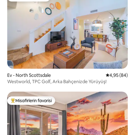
Ev - North Scottsdale
5 üzerinden o
4,95 (84)
Westworld, TPC Golf, Arka Bahçenizde Yürüyüş!
Misafirlerin favorisi
Misafirlerin favorilerinden en beğenilenler arasında