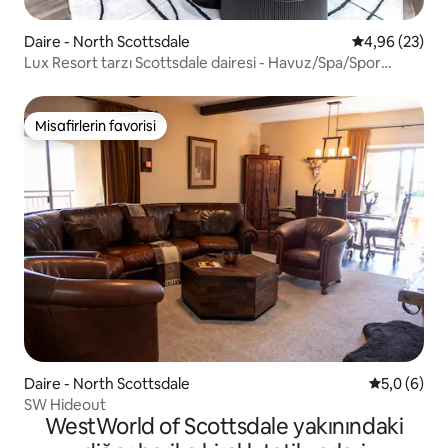
Daire - North Scottsdale
5 üzerinden o
4,96 (23)
Lux Resort tarzı Scottsdale dairesi - Havuz/Spa/Spor
salonu
Misafirlerin favorisi
Misafirlerin favorisi
Daire - North Scottsdale
5 üzerinde
5,0 (6)
SW Hideout
WestWorld of Scottsdale yakınındaki