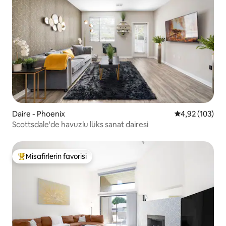
Daire - Phoenix
5 üzerinden or
4,92 (103)
Scottsdale'de havuzlu lüks sanat dairesi
Misafirlerin favorisi
Misafirlerin favorilerinden en beğenilenler arasında