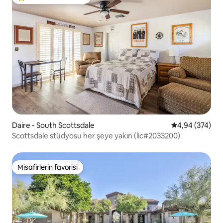
Misafirlerin favorilerinden en beğenilenler arasında
Daire - South Scottsdale
5 üzerinden or
4,94 (374)
Scottsdale stüdyosu her şeye yakın (lic#2033200)
Misafirlerin favorisi
Misafirlerin favorisi