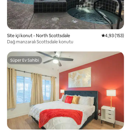
Site içi konut - North Scottsdale
5 üzerinden o
4,93 (153)
Dağ manzaralı Scottsdale konutu
Süper Ev Sahibi
Süper Ev Sahibi