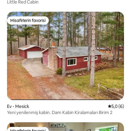
Little Red Cabin
Misafirlerin favorisi
Misafirlerin favorisi
Ev - Mesick
5 üzerinde
5,0 (6)
Yeni yenilenmiş kabin. Dam Kabin Kiralamaları Birim 2
Misafirlerin favorisi