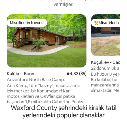
vermişler.
Misafirlerin favorisi
Misafirlerin favo
Misafirlerin favorisi
Misafirlerin favor
Küçük ev - Cadilla
22 dönümlük arazi
Kulübe - Boon
5 üzerinden ortalama 4,83 pua
4,83 (35)
kulübe kaçamağı
Bu huzurlu yerde t
Adventure North Base Camp.
Bu kulübe, her yö
manzaralarına sahi
Ana Kamp, tüm "kuzey" maceralarınız
almaktadır. Mekânın öne çıkan özellikleri
için merkezi bir konumdadır! Kar
tonozlu tavan/çatı
motosikletleri ve ORV'ler için patika
yatak odası, ranza
başından 1,5 mil uzakta Caberfae Peaks
Wexford County şehrindeki kiralık tatil
çekyattır. Bu budaklı çam/hikori
Ski & Golf'e 13 mil Tekne
kaplamalı kulübe 9 
gezintisi/balıkçılık için Cadillac Gölü ve
yerlerindeki popüler olanaklar
şekilde barındırır. ATV parkurundan
Mitchell Gölü'ne 9 mil Crystal Mountain'a
yürüme mesafesin
28 mil Traverse City, Ludington, Sleeping