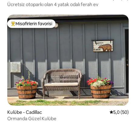
Ücretsiz otoparkı olan 4 yatak odalı ferah ev
Misafirlerin favorisi
Misafirlerin favorilerinden en beğenilenler arasında
Kulübe - Cadillac
5 üzerinden 
5,0 (50)
Ormanda Güzel Kulübe