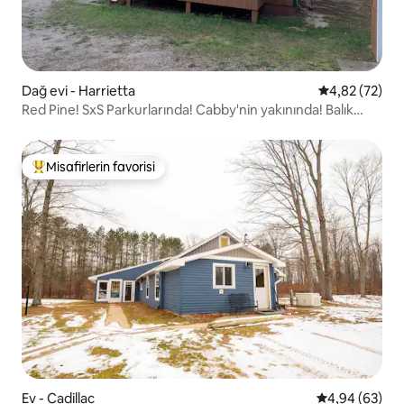
Dağ evi - Harrietta
5 üzerinden o
4,82 (72)
Red Pine! SxS Parkurlarında! Cabby'nin yakınında! Balık
tutun!
Misafirlerin favorisi
Misafirlerin favorilerinden en beğenilenler arasında
Ev - Cadillac
5 üzerinden o
4,94 (63)