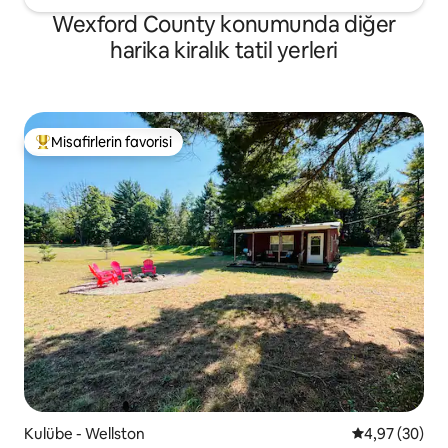
Wexford County konumunda diğer
harika kiralık tatil yerleri
Misafirlerin favorisi
Misafirlerin favorilerinden en beğenilenler arasında
Kulübe - Wellston
5 üzerinden o
4,97 (30)