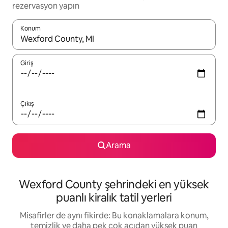
rezervasyon yapın
Konum
Sonuçlar kullanılabilir olduğunda yukarı ve aşağı oklarıyla gezi
Giriş
Çıkış
Arama
Wexford County şehrindeki en yüksek
puanlı kiralık tatil yerleri
Misafirler de aynı fikirde: Bu konaklamalara konum,
temizlik ve daha pek çok açıdan yüksek puan