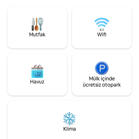
ormanına kadar ya
Bear Dunes, Silver Lake Dunes ve daha
aktiviteler sonsuzdur. Dinlendiri
fazlasına günübirlik geziler için harika
konaklamanız sizi bekliy
sürüş mesafesi! Tekneler, römorklar ve
hayvanların ücreti
karavanlar için bol park yeri Ek bir ücret
her biri 45 dolardır
karşılığında 2-50 amper RV fişleri
mevcuttur. Daha fazla bilgi için bizimle
Mutfak
Wifi
iletişime geçin.
Mülk içinde
Havuz
ücretsiz otopark
Klima