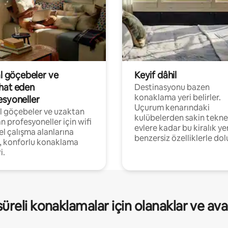
al göçebeler ve
Keyif dâhil
hat eden
Destinasyonu bazen
konaklama yeri belirler.
esyoneller
Uçurum kenarındaki
al göçebeler ve uzaktan
kulübelerden sakin tekne
an profesyoneller için wifi
evlere kadar bu kiralık ye
el çalışma alanlarına
benzersiz özelliklerle dol
, konforlu konaklama
i.
üreli konaklamalar için olanaklar ve ava