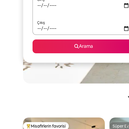
Çıkış
Arama
Misafirlerin favorisi
Süper Ev
Misafirlerin favorilerinden en beğenilenler arasında
Süper Ev