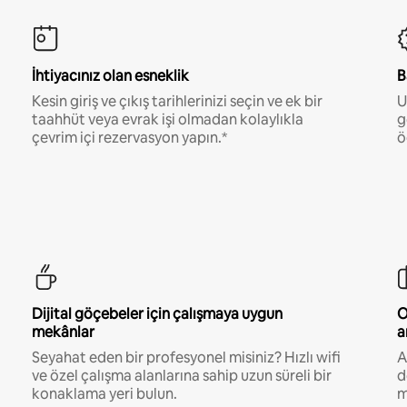
İhtiyacınız olan esneklik
B
Kesin giriş ve çıkış tarihlerinizi seçin ve ek bir
U
taahhüt veya evrak işi olmadan kolaylıkla
g
çevrim içi rezervasyon yapın.*
ö
Dijital göçebeler için çalışmaya uygun
O
mekânlar
a
Seyahat eden bir profesyonel misiniz? Hızlı wifi
A
ve özel çalışma alanlarına sahip uzun süreli bir
d
konaklama yeri bulun.
m