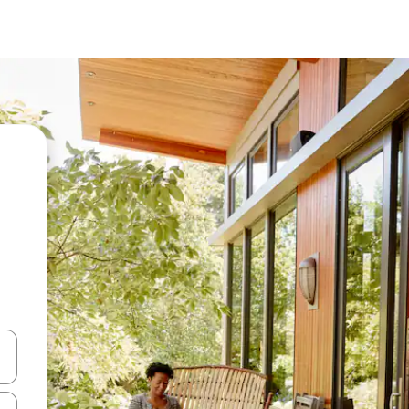
oklarıyla gezinin veya dokunarak ya da kaydırma hareketleriyle keşfedin