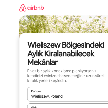
İçeriğe
atla
Wieliszew Bölgesindeki
Aylık Kiralanabilecek
Mekânlar
En az bir aylık konaklama planlıyorsanız
kendinizi evinizde hissedeceğiniz uzun süreli
kiralık yerleri keşfedin.
Konum
Sonuçlar kullanılabilir olduğunda yukarı ve aşağı 
Giriş