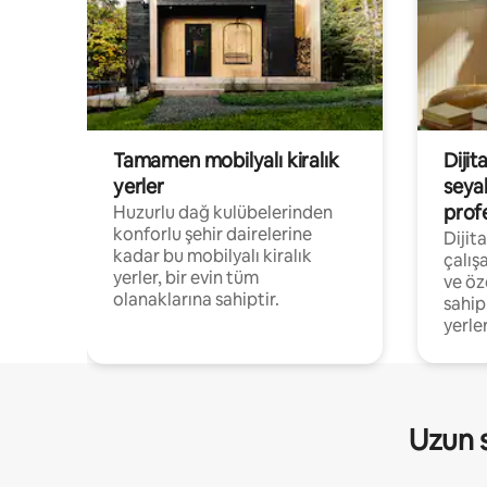
Tamamen mobilyalı kiralık
Dijit
yerler
seya
prof
Huzurlu dağ kulübelerinden
konforlu şehir dairelerine
Dijit
kadar bu mobilyalı kiralık
çalış
yerler, bir evin tüm
ve öz
olanaklarına sahiptir.
sahip
yerler
Uzun s