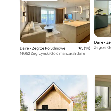
Daire - Z
Zegrze G
Daire - Zegrze Południowe
5 üzerinden ortala
5 (14)
yeni daire
MG52 Zegrzyński Gölü manzaralı daire