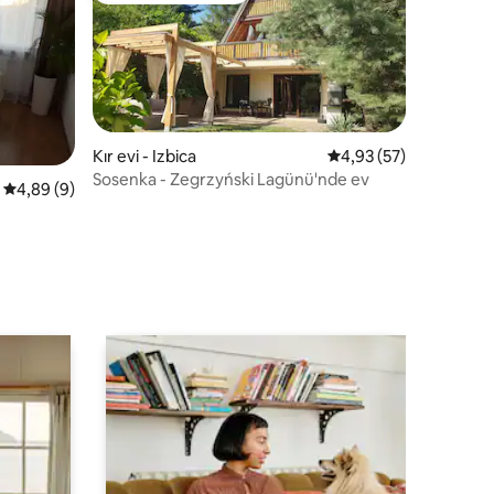
Kır evi - Izbica
5 üzerinden ortalama
4,93 (57)
Sosenka - Zegrzyński Lagünü'nde ev
endirme
5 üzerinden ortalama 4,89 puan, 9 değerlendirme
4,89 (9)