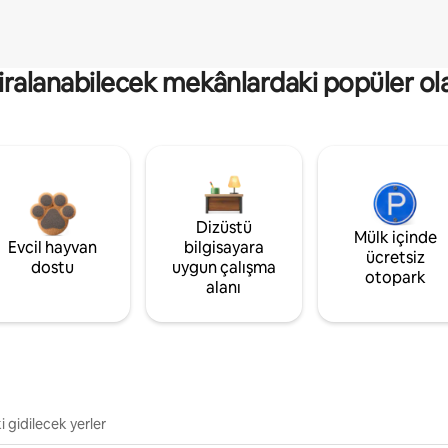
kiralanabilecek mekânlardaki popüler ol
Dizüstü
Mülk içinde
Evcil hayvan
bilgisayara
ücretsiz
dostu
uygun çalışma
otopark
alanı
i gidilecek yerler