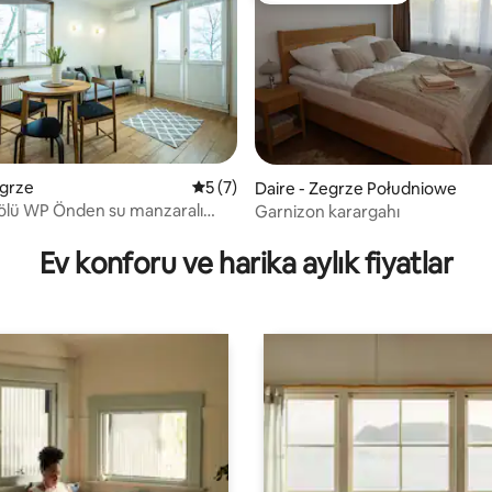
egrze
5 üzerinden ortalama 5 puan, 7 değerl
5 (7)
Daire - Zegrze Południowe
ölü WP Önden su manzaralı
Garnizon karargahı
ma 5 puan, 14 değerlendirme
Ev konforu ve harika aylık fiyatlar