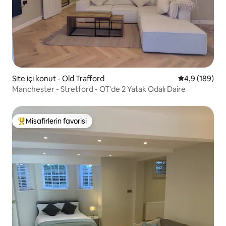
Site içi konut - Old Trafford
5 üzerinden o
4,9 (189)
Manchester - Stretford - OT'de 2 Yatak Odalı Daire
Misafirlerin favorisi
Misafirlerin favorilerinden en beğenilenler arasında