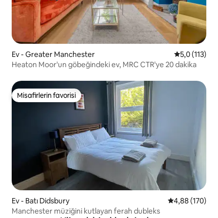
Ev - Greater Manchester
5 üzerinden 
5,0 (113)
Heaton Moor'un göbeğindeki ev, MRC CTR'ye 20 dakika
Misafirlerin favorisi
Misafirlerin favorisi
Ev - Batı Didsbury
5 üzerinden or
4,88 (170)
Manchester müziğini kutlayan ferah dubleks