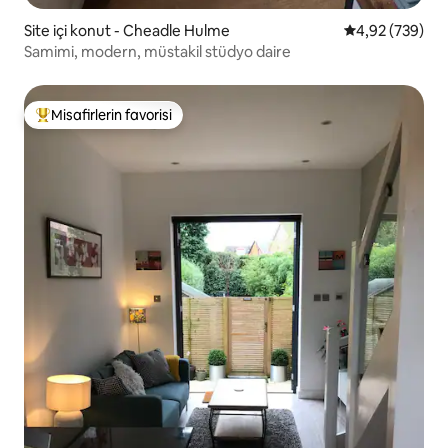
Site içi konut - Cheadle Hulme
5 üzerinden or
4,92 (739)
Samimi, modern, müstakil stüdyo daire
Misafirlerin favorisi
Misafirlerin favorilerinden en beğenilenler arasında