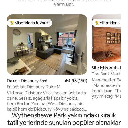
vermişler.
Misafirlerin favorisi
Misafirlerin favo
Misafirlerin favorilerinden en beğenilenler arasında
Misafirlerin favor
Site içi konut - Bat
The Bank Vault We
yer aldı
Manchester Evenin
Daire - Didsbury East
5 üzerinden ortalama 4,95 puan
4,95 (160)
"Manchester'ın en 
En üst kat Didsbury Daire M
konaklayın! The Times'ın Mayıs 2024'te
Viktorya Didsbury Villa'sında en üst katta
yayımladığı "Manche
daire. Sessiz, ağaçlarla kaplı bir yolda,
Airbnb" listesinde 2
hem Burton Yolu'na (West Didsbury'nin
veya eğlence için g
kalbi) hem de Didsbury Köyü'ne sadece
West Didsbury'nin 
Wythenshawe Park yakınındaki kiralık
10 dakika yürüme mesafesindedir. -
2. sınıf bir binada 
Ücretsiz park yeri - Hızlı kablosuz
tatil yerlerinde sunulan popüler olanaklar
odasında uyuyun. Brezilyalı sanatçı
internet bağlantısı. - 4 kişiye kadar