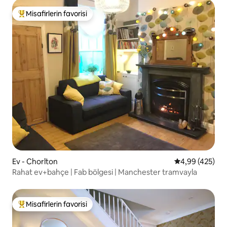
Misafirlerin favorisi
Misafirlerin favorilerinden en beğenilenler arasında
Ev - Chorlton
5 üzerinden or
4,99 (425)
Rahat ev+bahçe | Fab bölgesi | Manchester tramvayla
Misafirlerin favorisi
Misafirlerin favorilerinden en beğenilenler arasında