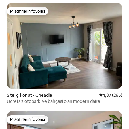
Misafirlerin favorisi
Misafirlerin favorisi
Site içi konut - Cheadle
5 üzerinden or
4,87 (265)
Ücretsiz otoparkı ve bahçesi olan modern daire
Misafirlerin favorisi
Misafirlerin favorisi