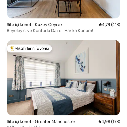
Site içi konut - Kuzey Çeyrek
5 üzerinden o
4,79 (413)
Büyüleyici ve Konforlu Daire | Harika Konum!
Misafirlerin favorisi
Misafirlerin favorilerinden en beğenilenler arasında
Site içi konut - Greater Manchester
5 üzerinden or
4,98 (173)