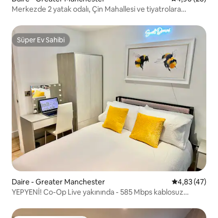
Merkezde 2 yatak odalı, Çin Mahallesi ve tiyatrolara
yürüyün
Süper Ev Sahibi
Süper Ev Sahibi
Daire - Greater Manchester
5 üzerinden o
4,83 (47)
YEPYENİ! Co-Op Live yakınında - 585 Mbps kablosuz
internet bağlantısı - Sleps4