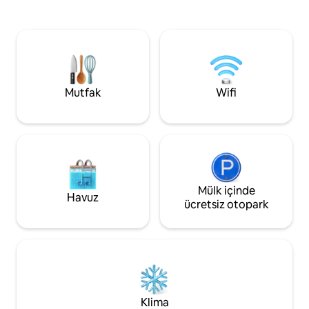
Bailon'un duvar r
uyuyabilir; 1 çift kişilik yatak, 1 çift kişilik
yer, eşi benzeri ol
çekyat. Burton Road 10 dakika yürüme
Köpeklere önceden
mesafesinde. Didsbury Village 10 dakika
verilir, ancak mül
yürüme mesafesinde. Christie 10 dakika
bırakılmamalıdır. Sizi ağırlamayı dört
yürüme mesafesinde. UoM Fallowfield
gözle bekliyoruz.
Kampüsü arabayla 10 dakika.
Manchester Havalimanı arabayla 10/15
Mutfak
Wifi
dakika. West Didsbury Tramvay
İstasyonu 5 dakika yürüme mesafesinde.
Şehir merkezine tramvayla 20 dakikadan
az.
Mülk içinde
Havuz
ücretsiz otopark
Klima