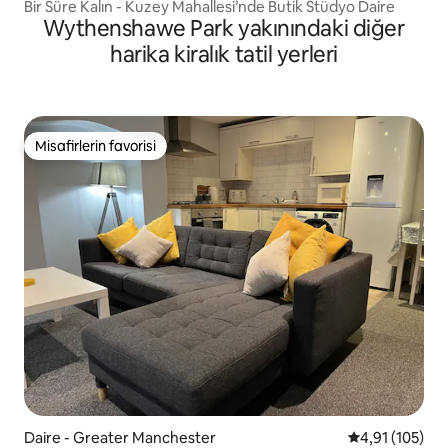
Bir Süre Kalın - Kuzey Mahallesi’nde Butik Stüdyo Daire
Wythenshawe Park yakınındaki diğer
harika kiralık tatil yerleri
Misafirlerin favorisi
Misafirlerin favorisi
Daire - Greater Manchester
5 üzerinden o
4,91 (105)