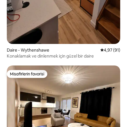
Daire - Wythenshawe
5 üzerinden o
4,97 (91)
Konaklamak ve dinlenmek için güzel bir daire
Misafirlerin favorisi
Misafirlerin favorisi