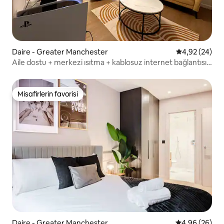
Daire - Greater Manchester
5 üzerinden o
4,92 (24)
Aile dostu + merkezi ısıtma + kablosuz internet bağlantısı
+ şehir manzarası
Misafirlerin favorisi
Misafirlerin favorisi
Daire - Greater Manchester
5 üzerinden o
4,96 (26)