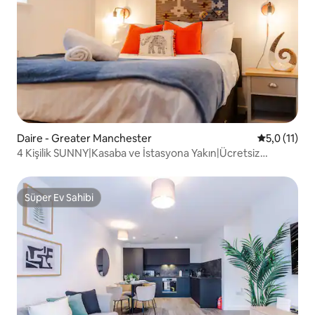
Daire - Greater Manchester
5 üzerinden
5,0 (11)
4 Kişilik SUNNY|Kasaba ve İstasyona Yakın|Ücretsiz
Otopark|Daire 3
Süper Ev Sahibi
Süper Ev Sahibi