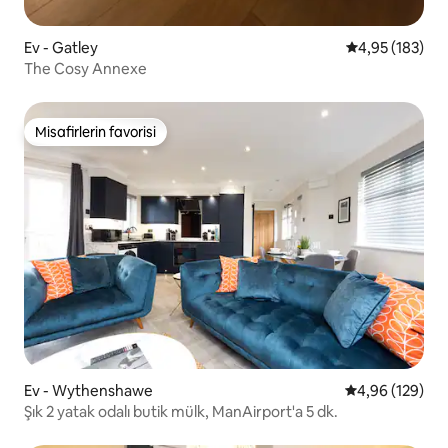
Ev - Gatley
5 üzerinden or
4,95 (183)
The Cosy Annexe
Misafirlerin favorisi
Misafirlerin favorisi
Ev - Wythenshawe
5 üzerinden or
4,96 (129)
Şık 2 yatak odalı butik mülk, ManAirport'a 5 dk.