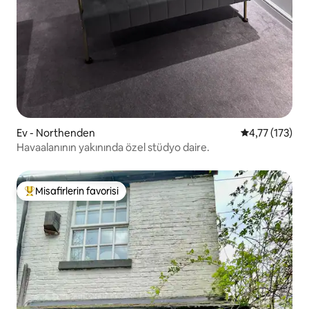
Ev - Northenden
5 üzerinden o
4,77 (173)
Havaalanının yakınında özel stüdyo daire.
Misafirlerin favorisi
Misafirlerin favorilerinden en beğenilenler arasında