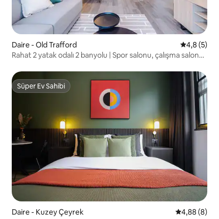
Daire - Old Trafford
5 üzerinde
4,8 (5)
Rahat 2 yatak odalı 2 banyolu | Spor salonu, çalışma salonu
ve ücretsiz park yeri
Süper Ev Sahibi
Süper Ev Sahibi
Daire - Kuzey Çeyrek
5 üzerinden 
4,88 (8)