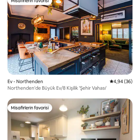
Misafirlerin favorisi
Misafirlerin favorisi
Ev - Northenden
5 üzerinden o
4,94 (36)
Northenden'de Büyük Ev/8 Kişilik 'Şehir Vahası'
Misafirlerin favorisi
Misafirlerin favorisi