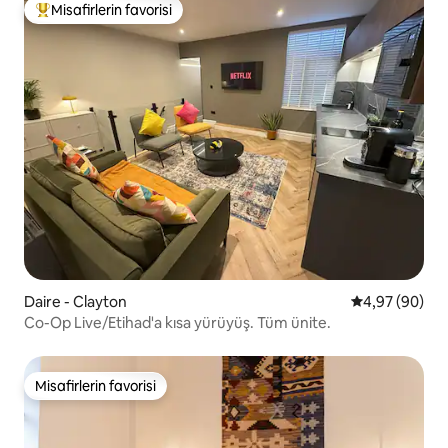
Misafirlerin favorisi
Misafirlerin favorilerinden en beğenilenler arasında
Daire - Clayton
5 üzerinden o
4,97 (90)
Co-Op Live/Etihad'a kısa yürüyüş. Tüm ünite.
Misafirlerin favorisi
Misafirlerin favorisi