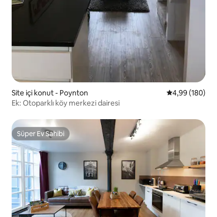
Site içi konut - Poynton
5 üzerinden or
4,99 (180)
Ek: Otoparklı köy merkezi dairesi
Süper Ev Sahibi
Süper Ev Sahibi