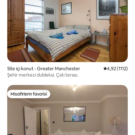
Site içi konut - Greater Manchester
5 üzerinden or
4,92 (1112)
Şehir merkezi dubleksi. Çatı terası.
Misafirlerin favorisi
Misafirlerin favorisi