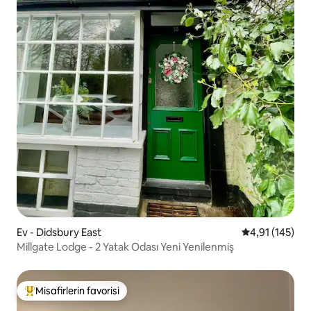
Ev - Didsbury East
5 üzerinden o
4,91 (145)
Millgate Lodge - 2 Yatak Odası Yeni Yenilenmiş
Misafirlerin favorisi
Misafirlerin favorilerinden en beğenilenler arasında