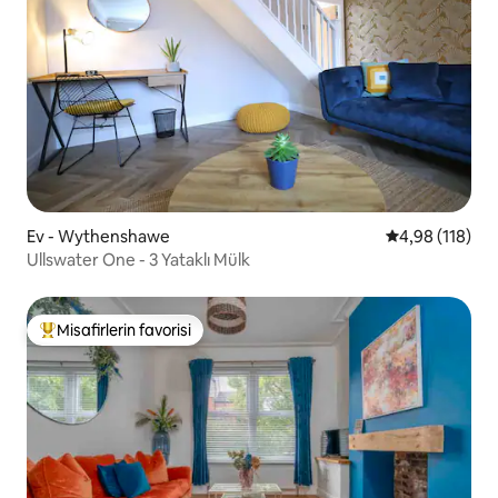
Ev - Wythenshawe
5 üzerinden o
4,98 (118)
Ullswater One - 3 Yataklı Mülk
Misafirlerin favorisi
Misafirlerin favorilerinden en beğenilenler arasında