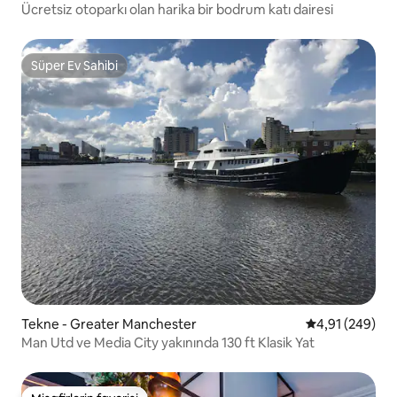
Ücretsiz otoparkı olan harika bir bodrum katı dairesi
Süper Ev Sahibi
Süper Ev Sahibi
Tekne - Greater Manchester
5 üzerinden or
4,91 (249)
Man Utd ve Media City yakınında 130 ft Klasik Yat