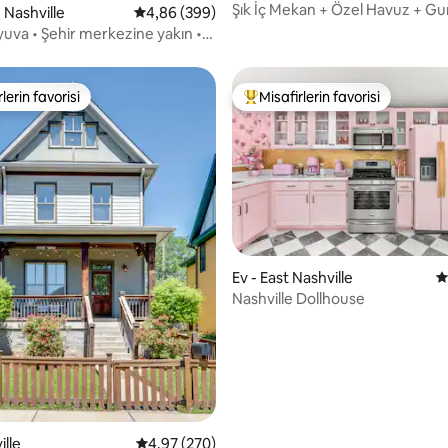
Şık İç Mekan + Özel Havuz + G
 Nashville
5 üzerinden ortalama 4,86 puan, 399 değerl
4,86 (399)
Cenneti
yuva • Şehir merkezine yakın •
tlı • Evcil hayvan kabul edilir
lerin favorisi
Misafirlerin favorisi
rin favorilerinden en beğenilenler arasında
Misafirlerin favorilerinden en b
,93 puan, 137 değerlendirme
Ev - East Nashville
5
Nashville Dollhouse
ille
5 üzerinden ortalama 4,97 puan, 270 değerl
4,97 (270)