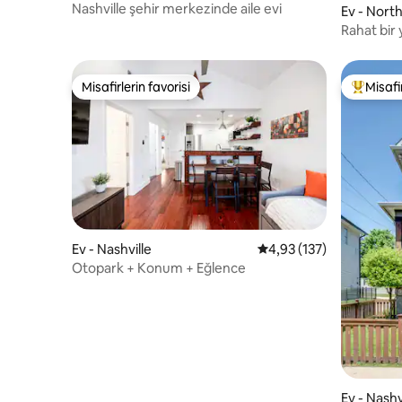
Nashville şehir merkezinde aile evi
Ev - North
Rahat bir 
Uygun fiya
Misafirlerin favorisi
Misafir
Misafirlerin favorisi
Misafirle
Ev - Nashville
5 üzerinden ortalama 4
4,93 (137)
Otopark + Konum + Eğlence
Ev - Nashv