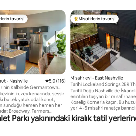
lerin favorisi
Misafirlerin favorisi
rin favorilerinden en beğenilenler arasında
Misafirlerin favorilerinden en b
,97 puan, 502 değerlendirme
Misafir evi - East Nashville
nut - Nashville
5 üzerinden ortalama 5,0 puan, 116 değerl
5,0 (116)
Tarihi Lockeland Springs 2BR Th
hrinin Kalbinde Germantown
Korner
Tarihî Doğu Nashville'de İskand
kezinin kuzey kenarında, sessiz
esintileri taşıyan bir misafirhan
ki bu tek yatak odalı konut,
Koselig Korner'a kaçın. Bu huzur
e'in sunduğu hemen hemen her
yeri 4 -5 misafiri rahatça barındı
ndır: Broadway, Farmers
sessiz geceler ve yavaş yudumla
let Parkı yakınındaki kiralık tatil yerler
FL, NHL, Sounds Baseball,
mükemmeldir. Özel bir veranda
toryumu, parklar ve yeşil
donanımlı bir mutfağın ve Shelb
storanlar ve barlar ve daha
golf sahasına yürüyerek erişimin