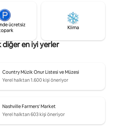
üler
ve kahve sunuyoruz. İki büyük 50+ inç
uzaklıkta,
akıllı TV, kablolu ve fiber internet
elliğiyle
sunuyoruz. Amacımız, kendinizi
lle
evinizdeymişsiniz gibi hissetmenizi
sağlamaktır. STRP İzni #2018072944
inde ücretsiz
Klima
topark
diğer en iyi yerler
Country Müzik Onur Listesi ve Müzesi
Yerel halktan 1.600 kişi öneriyor
Nashville Farmers' Market
Yerel halktan 603 kişi öneriyor