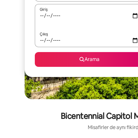
Giriş
Çıkış
Arama
Bicentennial Capitol Ma
Misafirler de aynı fik