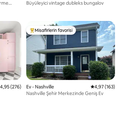
urme
Büyüleyici vintage dubleks bungalov
endirme
Misafirlerin favorisi
eğenilenler arasında
Misafirlerin favorilerinden en beğenilenler arasında
 üzerinden ortalama 4,95 puan, 276 değerlendirme
4,95 (276)
Ev - Nashville
5 üzerinden ortalama 
4,97 (163)
Nashville Şehir Merkezinde Geniş Ev
endirme