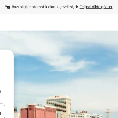
Bazı bilgiler otomatik olarak çevrilmiştir. 
Orijinal dilde göster
e
oklarıyla gezinin veya dokunarak ya da kaydırma hareketleriyle keşfedin