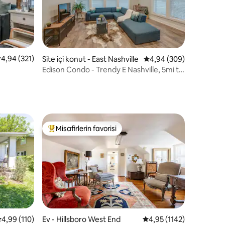
 üzerinden ortalama 4,94 puan, 321 değerlendirme
4,94 (321)
endirme
Site içi konut - East Nashville
5 üzerinden ortalama 4
4,94 (309)
Edison Condo - Trendy E Nashville, 5mi to
Downtown
Misafirlerin favorisi
eğenilenler arasında
Misafirlerin favorilerinden en beğenilenler arasında
 üzerinden ortalama 4,99 puan, 110 değerlendirme
4,99 (110)
Ev - Hillsboro West End
5 üzerinden ortalama 4
4,95 (1142)