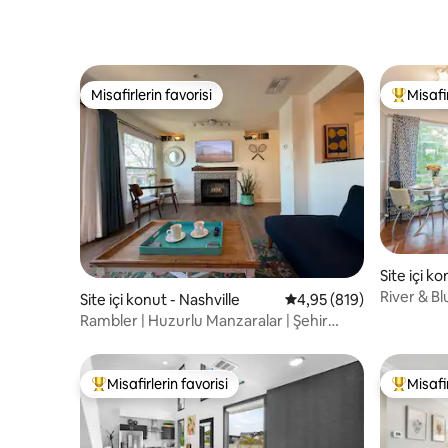
Misafirlerin favorisi
Misafir
Misafirlerin favorisi
Misafirle
Site içi ko
River & B
Site içi konut - Nashville
5 üzerinden ortalama 4
4,95 (819)
Havuz, Neh
Rambler | Huzurlu Manzaralar | Şehir
Merkezine Yürüyün
Misafirlerin favorisi
Misafir
Misafirlerin favorilerinden en beğenilenler arasında
Misafirle