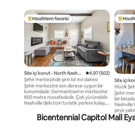
Misafirlerin favorisi
Misafir
Misafirlerin favorilerinden en beğenilenler arasında
Misafirle
Site içi konut - North Nashvill
5 üzerinden ortalama 4
4,97 (502)
e
Şehir merkezinde şirin kır evi dairesi
Site içi ko
Şehir merkezine son derece uygun bir
Müzik Şe
konumdadır. Germantown'ın merkezine
Konutu
Şehir mer
800 metre mesafededir. Çok yürünebilir.
bir binada
Nashville'deki tüm turistik yerlere kolay,
Nashvill
ucuz sürüş paylaşımı (birimin kapısından
şeye yakı
0,1 mil (caddenin hemen yukarısında) bir
Bicentennial Capitol Mall Eya
Market, N
otobüsle (caddenin hemen yukarısında)
Ryman Odi
durur ve şehir merkezinin başkenti/adliye
yollar, re
binası olan beyzbol parkına/çiftçi
fazlası. Mekân - Kral yataklı 1 yatak odası