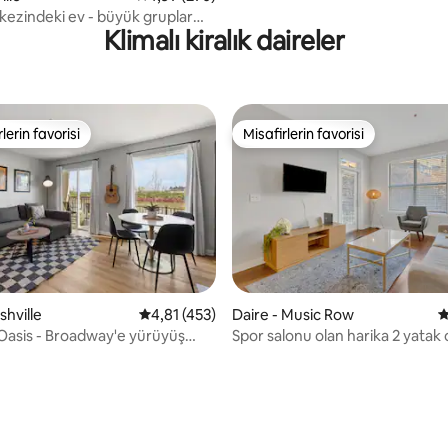
kezindeki ev - büyük gruplar
Klimalı kiralık daireler
mel - 10 kişi barındırabilir
lerin favorisi
Misafirlerin favorisi
rin favorilerinden en beğenilenler arasında
Misafirlerin favorisi
shville
5 üzerinden ortalama 4,81 puan, 453 değerl
4,81 (453)
Daire - Music Row
5
,98 puan, 113 değerlendirme
 Oasis - Broadway'e yürüyüş
Spor salonu olan harika 2 yatak 
nde - HAVUZ, Otopark
Gulch Dairesi!