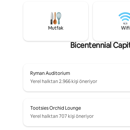
pazarına bağlanır. Bu, yeni yenilenmiş bir
-1 kanepe
birimdir ve içindeki her şey yenidir. Fisk
çamaşır v
Üniversitesi ve Meharry Tıp Koleji
internet b
kampüslerinin yakınında, tarihi Jefferson
mutfak. *Parti veya yüksek sesli gruplar
Caddesi'nin yanında yer almaktadır.
yasaktır. 
Mutfak
Wifi
merdiven 
Bicentennial Capit
Ryman Auditorium
Yerel halktan 2.966 kişi öneriyor
Tootsies Orchid Lounge
Yerel halktan 707 kişi öneriyor