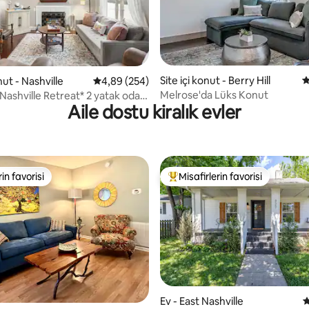
,96 puan, 205 değerlendirme
Site içi konut - Berry Hill
5
nut - Nashville
5 üzerinden ortalama 4,89 puan, 254 değerl
4,89 (254)
Melrose'da Lüks Konut
Nashville Retreat* 2 yatak odası
Aile dostu kiralık evler
erkezine 7 dakika
rin favorisi
Misafirlerin favorisi
rin favorisi
Misafirlerin favorilerinden en b
,96 puan, 339 değerlendirme
Ev - East Nashville
5