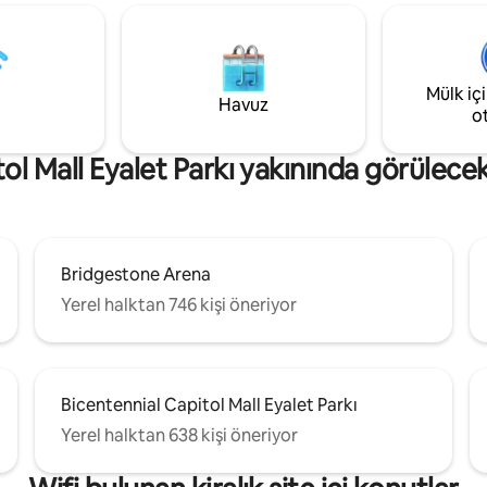
çıkarın. Şehir merkezindeki pop
 -1 şişme yatak - Ünitede
noktalara sadece birkaç dakika 
e kurutma makinesi. - Kablosuz
İskandinav cazibesini Güney güz
ağlantısı - Tam donanımlı
harmanlayan mükemmel Nashvi
konaklama noktanız. Gelin, Nashville'i
Mülk iç
* Sigara içilmez. *Bu birim sadece
Havuz
yerel halk gibi deneyimleyin!
o
erişimi olan üçüncü kattadır.
ol Mall Eyalet Parkı yakınında görülecek 
Bridgestone Arena
Yerel halktan 746 kişi öneriyor
Bicentennial Capitol Mall Eyalet Parkı
Yerel halktan 638 kişi öneriyor