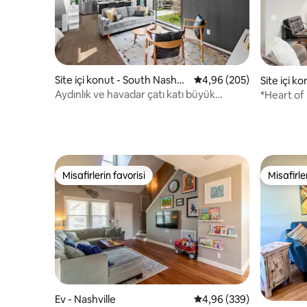
Site içi konut - South Nashvill
5 üzerinden ortalama 4
4,96 (205)
Site içi ko
e
Aydınlık ve havadar çatı katı büyük
*Heart of 
veranda, spor salonu, havuz, otopark
| Şehir m
Misafirlerin favorisi
Misafirle
Misafirlerin favorisi
Misafirle
Ev - Nashville
5 üzerinden ortalama 4
4,96 (339)