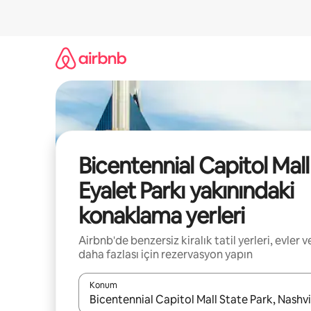
İçeriğe
atla
Bicentennial Capitol Mall
Eyalet Parkı yakınındaki
konaklama yerleri
Airbnb'de benzersiz kiralık tatil yerleri, evler v
daha fazlası için rezervasyon yapın
Konum
Sonuçlar kullanılabilir olduğunda yukarı ve aşağı 