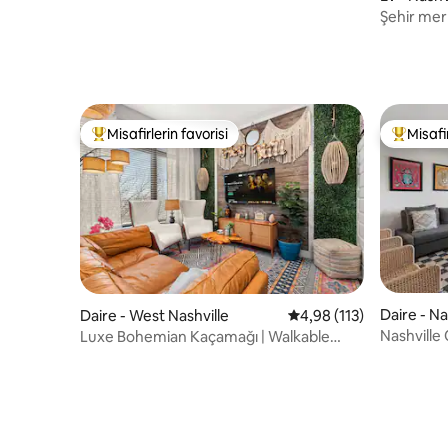
Şehir mer
için mükem
Misafirlerin favorisi
Misafir
Misafirlerin favorilerinden en beğenilenler arasında
Misafirle
Daire - Na
Daire - West Nashville
5 üzerinden ortalama 4
4,98 (113)
Nashville
Luxe Bohemian Kaçamağı | Walkable
mesafesi
Nations